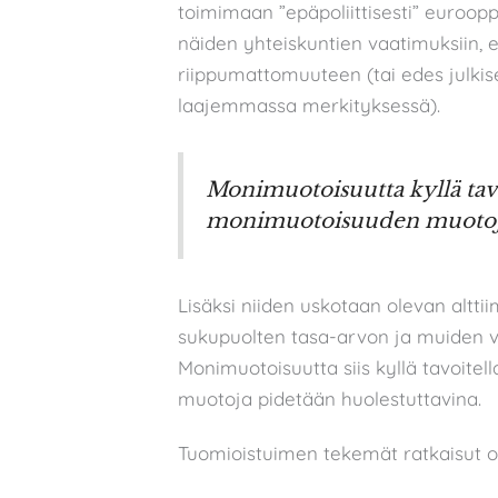
toimimaan ”epäpoliittisesti” euroo
näiden yhteiskuntien vaatimuksiin, es
riippumattomuuteen (tai edes julki
laajemmassa merkityksessä).
Monimuotoisuutta kyllä tavo
monimuotoisuuden muotoja 
Lisäksi niiden uskotaan olevan altti
sukupuolten tasa-arvon ja muiden v
Monimuotoisuutta siis kyllä tavoite
muotoja pidetään huolestuttavina.
Tuomioistuimen tekemät ratkaisut o