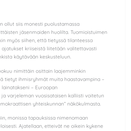
n ollut siis monesti puolustamassa
ttäisten jäsenmaiden huolilta. Tuomioistuimen
in myös siihen, että tietyssä tilanteessa
ajatukset kriiseistä liitetään valitettavasti
uhkista käytävään keskusteluun.
okuu nimittäin osittain laajemminkin
ä tietyt ihmisryhmät muita haastavampina –
 lainatakseni – Euroopan
 varjeleman vuosisataisen kalliisti voitetun
mokraattisen yhteiskunnan” näkökulmasta.
siin, monissa tapauksissa nimenomaan
isesti. Ajatellaan, etteivät ne oikein kykene