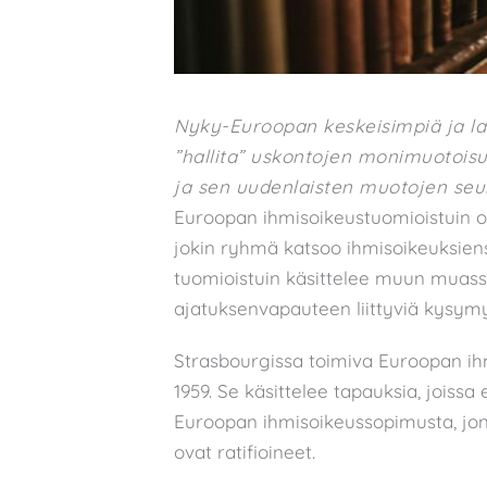
Nyky-Euroopan keskeisimpiä ja la
”hallita” uskontojen monimuotois
ja sen uudenlaisten muotojen seur
Euroopan ihmisoikeustuomioistuin otta
jokin ryhmä katsoo ihmisoikeuksiensa
tuomioistuin käsittelee muun muas
ajatuksenvapauteen liittyviä kysymy
Strasbourgissa toimiva Euroopan ih
1959. Se käsittelee tapauksia, joissa
Euroopan ihmisoikeussopimusta, jo
ovat ratifioineet.