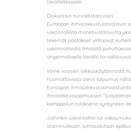
tavoitellessaan.
Diskurssin turvallistaminen
Euroopan ihmisoikeustuomioistuin o
uskonnollista monimuotoisuutta yksi
tekemät päätökset viittaavat kuitenk
uskonnollisista ilmiöistä puhuttaessa 
ongelmallisella tavalla turvallisuus
Viime vuosien oikeuskäytännöstä hu
huomattavissa oleva taipumus nähd
Euroopan ihmisoikeustuomioistuinta
ihmisoikeussopimuksen ”suojaaman ja
kamppailun tuloksena syntyneen de
Joihinkin uskontoihin tai vakaumuk
islaminuskoon, suhtaudutaan epäluulo