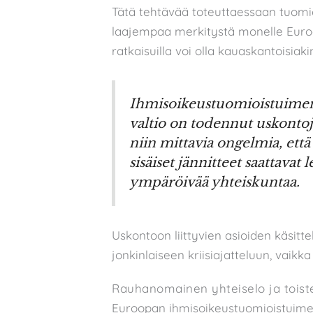
Tätä tehtävää toteuttaessaan tuomiois
laajempaa merkitystä monelle Euro
ratkaisuilla voi olla kauaskantoisiaki
Ihmisoikeustuomioistuimen e
valtio on todennut uskont
niin mittavia ongelmia, että
sisäiset jännitteet saattavat 
ympäröivää yhteiskuntaa.
Uskontoon liittyvien asioiden käsitt
jonkinlaiseen kriisiajatteluun, vaikka
Rauhanomainen yhteiselo ja toist
Euroopan ihmisoikeustuomioistuimen