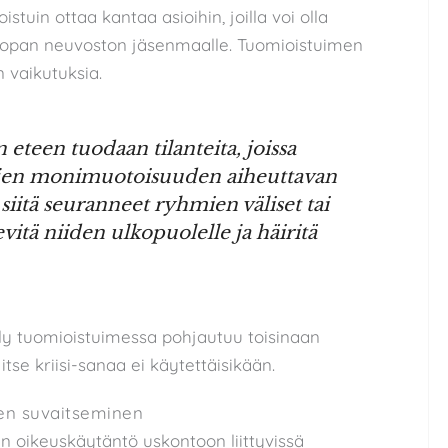
tuin ottaa kantaa asioihin, joilla voi olla
opan neuvoston jäsenmaalle. Tuomioistuimen
n vaikutuksia.
teen tuodaan tilanteita, joissa
ojen monimuotoisuuden aiheuttavan
 siitä seuranneet ryhmien väliset tai
levitä niiden ulkopuolelle ja häiritä
ely tuomioistuimessa pohjautuu toisinaan
 itse kriisi-sanaa ei käytettäisikään.
en suvaitseminen
 oikeuskäytäntö uskontoon liittyvissä