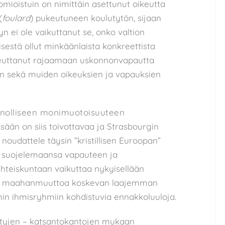
ioistuin on nimittäin asettunut oikeutta
(
foulard
) pukeutuneen koulutytön, sijaan
yn ei ole vaikuttanut se, onko valtion
isestä ollut minkäänlaista konkreettista
oikeuttanut rajaamaan uskonnonvapautta
den sekä muiden oikeuksien ja vapauksien
nolliseen monimuotoisuuteen
ään on siis toivottavaa ja Strasbourgin
noudattele täysin ”kristillisen Euroopan”
n suojelemaansa vapauteen ja
teiskuntaan vaikuttaa nykyisellään
 ja maahanmuuttoa koskevan laajemman
ihin ihmisryhmiin kohdistuvia ennakkoluuloja.
ettyjen – katsantokantojen mukaan