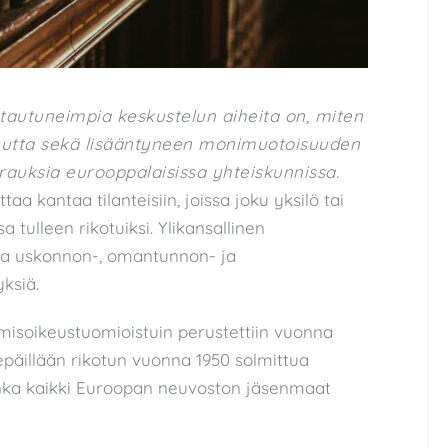
tautuneimpia keskustelun aiheita on, miten
uutta sekä lisääntyneen monimuotoisuuden
auksia eurooppalaisissa yhteiskunnissa.
a kantaa tilanteisiin, joissa joku yksilö tai
 tulleen rikotuiksi. Ylikansallinen
sa uskonnon-, omantunnon- ja
ksiä.
misoikeustuomioistuin perustettiin vuonna
 epäillään rikotun vuonna 1950 solmittua
nka kaikki Euroopan neuvoston jäsenmaat