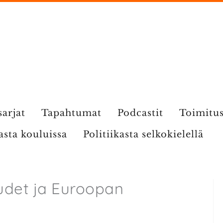
sarjat
Tapahtumat
Podcastit
Toimitu
kasta kouluissa
Politiikasta selkokielellä
udet ja Euroopan