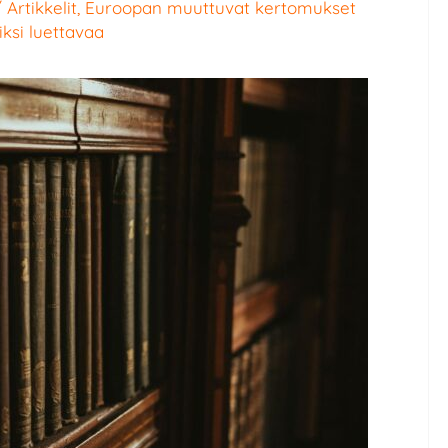
/
Artikkelit
,
Euroopan muuttuvat kertomukset
iksi luettavaa