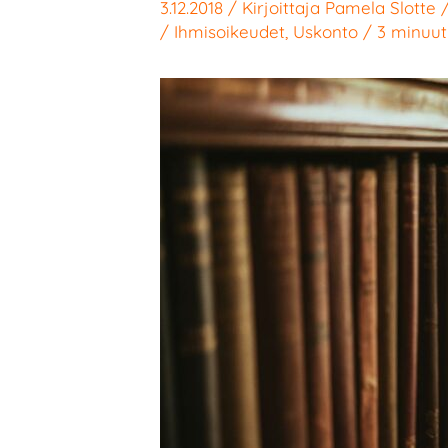
3.12.2018
/ Kirjoittaja
Pamela Slotte
/
Ihmisoikeudet
,
Uskonto
/
3 minuut