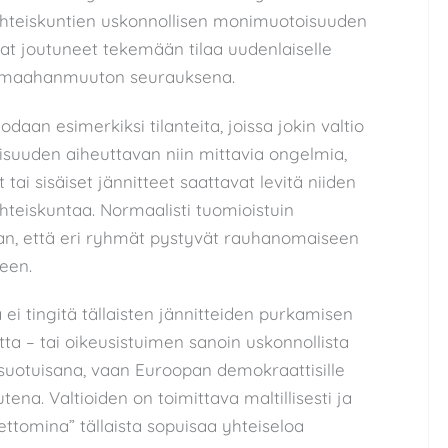
yhteiskuntien uskonnollisen monimuotoisuuden
vat joutuneet tekemään tilaa uudenlaiselle
 maahanmuuton seurauksena.
aan esimerkiksi tilanteita, joissa jokin valtio
uuden aiheuttavan niin mittavia ongelmia,
tai sisäiset jännitteet saattavat levitä niiden
hteiskuntaa. Normaalisti tuomioistuin
an, että eri ryhmät pystyvät rauhanomaiseen
een.
ei tingitä tällaisten jännitteiden purkamisen
ta – tai oikeusistuimen sanoin uskonnollista
päsuotuisana, vaan Euroopan demokraattisille
ena. Valtioiden on toimittava maltillisesti ja
ettomina” tällaista sopuisaa yhteiseloa