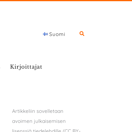
Suomi
s
Kirjoittajat
Artikkeliin sovelletaan
avoimen julkaisemisen
lisenssiä tiedelehdille (CC BY-