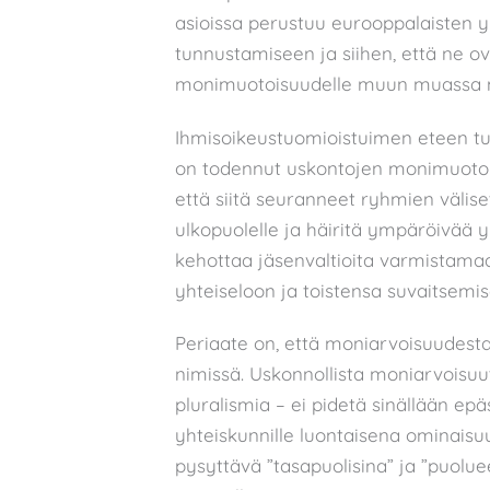
asioissa perustuu eurooppalaisten 
tunnustamiseen ja siihen, että ne o
monimuotoisuudelle muun muassa
Ihmisoikeustuomioistuimen eteen tuod
on todennut uskontojen monimuotois
että siitä seuranneet ryhmien väliset 
ulkopuolelle ja häiritä ympäröivää y
kehottaa jäsenvaltioita varmistama
yhteiseloon ja toistensa suvaitsemis
Periaate on, että moniarvoisuudesta 
nimissä. Uskonnollista moniarvoisuut
pluralismia – ei pidetä sinällään e
yhteiskunnille luontaisena ominaisuut
pysyttävä ”tasapuolisina” ja ”puolue