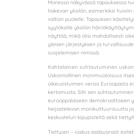
Monessa näkyvässä tapauksessa tuom
hakevan yksilön, esimerkiksi huiviin 
valtion puolelle. Tapauksen käsittely
syytöksille yksilön häiriökäyttäytym
näyttöä, mikä olisi mahdollisesti 
yleisen järjestyksen ja turvallisuu
suojelemisen nimissä.
Kahtalainen suhtautuminen uskon
Uskonnollinen monimuotoisuus itsess
oikeusistuimen versio Euroopasta ei 
kertomusta. Silti sen suhtautumine
eurooppalaiseen demokraattiseen yh
heijastelevan monikulttuurisuutta
keskustelun kipupisteitä sekä tietty
Tiettyjen – joskus epäsuorasti esit