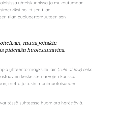
ppalaisissa yhteiskunnissa ja mukautumaan
imerkiksi poliittisen tilan
seen tilan puolueettomuuteen sen
itellaan, mutta joitakin
pidetään huolestuttavina.
impia yhteentörmäyksille lain (
rule of law
) sekä
astaavien keskeisten arvojen kanssa.
llaan, mutta joitakin monimuotoisuuden
vat tässä suhteessa huomiota herättäviä.