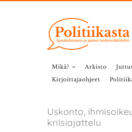
Siirry
sisältöön
Mikä?
Arkisto
Juttu
Kirjoittajaohjeet
Politii
Uskonto, ihmisoike
kriisiajattelu