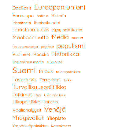
Euroopan unioni
DocPoint
Eurooppa
Historia
hallitus
Ihmisoikeudet
Identiteetti
ilmastonmuutos
Kysy politiikasta
Media
Maahanmuutto
nuoret
populismi
podcast
Perussuomalaiset
Retoriikka
Ranska
Puolueet
Sosiaalinen media
sukupuoli
Suomi
talous
talouspolitiikka
Tasa-arvo
Terrorismi
Turkki
Turvallisuuspolitiikka
Tutkimus
työ
Ukrainan kriisi
Ulkopolitiikka
Uskonto
Venäjä
Vaalianalyysit
Yhdysvallat
Yliopisto
Ympäristöpolitiikka
Äärioikeisto