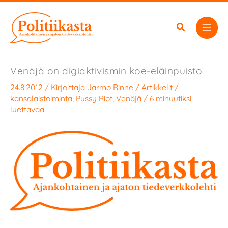
Siirry
sisältöön
Venäjä on digiaktivismin koe-eläinpuisto
24.8.2012
/ Kirjoittaja
Jarmo Rinne
/
Artikkelit
/
kansalaistoiminta
,
Pussy Riot
,
Venäjä
/
6 minuutiksi
luettavaa