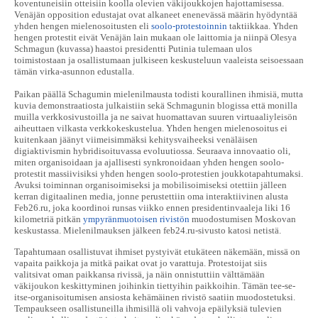
koventuneisiin otteisiin koolla olevien väkijoukkojen hajottamisessa.
Venäjän opposition edustajat ovat alkaneet enenevässä määrin hyödyntää
yhden hengen mielenosoitusten eli
soolo-protestoinnin
taktiikkaa. Yhden
hengen protestit eivät Venäjän lain mukaan ole laittomia ja niinpä Olesya
Schmagun (kuvassa) haastoi presidentti Putinia tulemaan ulos
toimistostaan ja osallistumaan julkiseen keskusteluun vaaleista seisoessaan
tämän virka-asunnon edustalla.
Paikan päällä Schagumin mielenilmausta todisti kourallinen ihmisiä, mutta
kuvia demonstraatiosta julkaistiin sekä Schmagunin blogissa että monilla
muilla verkkosivustoilla ja ne saivat huomattavan suuren virtuaaliyleisön
aiheuttaen vilkasta verkkokeskustelua. Yhden hengen mielenosoitus ei
kuitenkaan jäänyt viimeisimmäksi kehitysvaiheeksi venäläisen
digiaktivismin hybridisoituvassa evoluutiossa. Seuraava innovaatio oli,
miten organisoidaan ja ajallisesti synkronoidaan yhden hengen soolo-
protestit massiivisiksi yhden hengen soolo-protestien joukkotapahtumaksi.
Avuksi toiminnan organisoimiseksi ja mobilisoimiseksi otettiin jälleen
kerran digitaalinen media, jonne perustettiin oma interaktiivinen alusta
Feb26.ru, joka koordinoi runsas viikko ennen presidentinvaaleja liki 16
kilometriä pitkän
ympyränmuotoisen rivistön
muodostumisen Moskovan
keskustassa. Mielenilmauksen jälkeen feb24.ru-sivusto katosi netistä.
Tapahtumaan osallistuvat ihmiset pystyivät etukäteen näkemään, missä on
vapaita paikkoja ja mitkä paikat ovat jo varattuja. Protestoijat siis
valitsivat oman paikkansa rivissä, ja näin onnistuttiin välttämään
väkijoukon keskittyminen joihinkin tiettyihin paikkoihin. Tämän tee-se-
itse-organisoitumisen ansiosta kehämäinen rivistö saatiin muodostetuksi.
Tempaukseen osallistuneilla ihmisillä oli vahvoja epäilyksiä tulevien