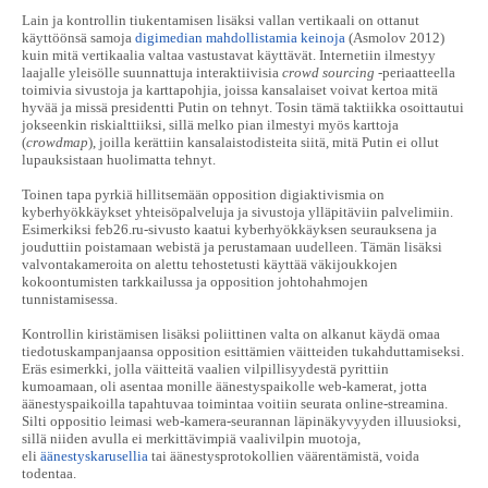
Lain ja kontrollin tiukentamisen lisäksi vallan vertikaali on ottanut
käyttöönsä samoja
digimedian mahdollistamia keinoja
(Asmolov 2012)
kuin mitä vertikaalia valtaa vastustavat käyttävät. Internetiin ilmestyy
laajalle yleisölle suunnattuja interaktiivisia
crowd sourcing
-periaatteella
toimivia sivustoja ja karttapohjia, joissa kansalaiset voivat kertoa mitä
hyvää ja missä presidentti Putin on tehnyt. Tosin tämä taktiikka osoittautui
jokseenkin riskialttiiksi, sillä melko pian ilmestyi myös karttoja
(
crowdmap
), joilla kerättiin kansalaistodisteita siitä, mitä Putin ei ollut
lupauksistaan huolimatta tehnyt.
Toinen tapa pyrkiä hillitsemään opposition digiaktivismia on
kyberhyökkäykset yhteisöpalveluja ja sivustoja ylläpitäviin palvelimiin.
Esimerkiksi feb26.ru-sivusto kaatui kyberhyökkäyksen seurauksena ja
jouduttiin poistamaan webistä ja perustamaan uudelleen. Tämän lisäksi
valvontakameroita on alettu tehostetusti käyttää väkijoukkojen
kokoontumisten tarkkailussa ja opposition johtohahmojen
tunnistamisessa.
Kontrollin kiristämisen lisäksi poliittinen valta on alkanut käydä omaa
tiedotuskampanjaansa opposition esittämien väitteiden tukahduttamiseksi.
Eräs esimerkki, jolla väitteitä vaalien vilpillisyydestä pyrittiin
kumoamaan, oli asentaa monille äänestyspaikolle web-kamerat, jotta
äänestyspaikoilla tapahtuvaa toimintaa voitiin seurata online-streamina.
Silti oppositio leimasi web-kamera-seurannan läpinäkyvyyden illuusioksi,
sillä niiden avulla ei merkittävimpiä vaalivilpin muotoja,
eli
äänestyskarusellia
tai äänestysprotokollien väärentämistä, voida
todentaa.