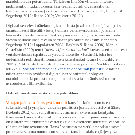
mahdollistavaa potentiaalia. Tällaiseen ilmiöön viitataan internet-
mobilisaation tutkimuksessa käsitteellä hybridi organisaatio tai
hybrimäinen aktivismi (ks. käsitteestä esim. Chadwick 2011; Bennett &
Segerberg 2012; Rinne 2012; Vatikiotis 2012.)
Digitaalisen viestintäteknologian ansiosta jokainen lähettäjä voi paitsi
omatoimisesti lähettää viestejä omissa vertaisverkoissaan, joissa ne
leviävät rihmastomaisena viestiketjuna eteenpäin, myös personifioida
viestiä haluamallaan tavalla nettitaitojen puitteissa (esim. Bennett &
Segerberg 2012; Lappalainen 2008; Häyhtiö & Rinne 2008). Manuel
Castellsin (2009) termi ”
mass self-communication
” kuvastaa erinomaisesti
vertaisverkoissa tapahtuvaa yhdeltä-monelle -viestintää, joka luo
uudenlaista poliittisesti toimimisen kansalaiskulttuuria (vrt. Dahlgren
2009). Politiikasta.fi-sivustolla vime keväänä julkaistu Markku Lonkilan
artikkeli ”
Sosiaalinen media ja Venäjän opposition protestit
” osoittaa,
miten oppositio hyödynsi digitaalisen viestintäteknologian
mahdollisuuksia protestien organisoimisessa ja siirtämisessä online-
avaruudesta offline-tiloihin.
Hybridimäistyvää vastarinnan politiikkaa
Venäjän jatkuvasti kiristyvä kontrolli
kansalaiskokoontumisten
suitsimiseksi ja yritykset vaientaa poliittista johtoa arvostelevat äänet
(Roberts 2012) on vauhdittanut hybrimäisen aktivismin kehitystä.
Kiristyvän kansalaiskontrollin myötä vastarinnan organisoimisen suunta
on osittain muuttunut päinvastaiseksi eli aktiviteetit suuntautuvat offline-
tiloista online-avaruuteen. Tämä ”perinteisestä verkkomobilisaatiosta”
poikkeava suunnanmuutos on suora vastaus kansalaisten järjestysvallan