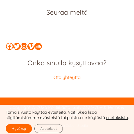
Seuraa meitä
Facebook
Twitter
Instagram
Vimeo
SoundCloud
Onko sinulla kysyttävää?
Ota yhteyttä
Copyright © 2026 Politiikasta
ISSN 2323-7090
:
Terms &
Tämä sivusto käyttää evästeitä. Voit lukea lisää
Privacy Policy
käyttämistämme evästeistä tai poistaa ne käytöstä
asetuksista
.
Website by Cobalt Studio
Hyväksy
Asetukset