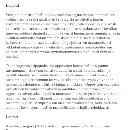
Lopuksi
Venäjän opposition hallinnon vastaisessa digitaalisessa kamppailussa
voidaan erottaa sekä taktisia että strategisia tavoitteita. Ennen
kokemattomat ja ennakoimattomat taktiikat, joita oppositio jatkuvasti
kehittelee poliittisten vaatimuksiensa ajamisessa pakottaa valtiovallan
innovaatioiden kilpajuoksuun, mikä vaatii huomattavia summia rahaa ja
kuluttaa suunnattomat määrät ihmistyötunteja. Lisäksi se pakottaa
jatkuvasti tiukentamaan lainsäädäntöä ja johtaa sen muuttumiseksi
pikkutarkemmaksi ja vähä vähältä absurdimmaksi, mikä puolestaan
helposti johtaa yleisempään tyytymättömyyteen tavallisten ihmisten
mielissä.
Teknologisessa kilpajuoksussa opposition kanssa hallinto joutuu
turvautumaan aina vain sofistikoidumpiin teknisiin ratkaisuihin ja
tiedollis-taidolliseen ammattitaitoon. Vastarinnan hajaantuessa yhä
pienempiin ja ketterämmin toimiviin soluihin pitää myös valvonnan
hajaantua. Jahdattava määrittää jahtaajan liikkeet. Opposition vauhdissa
pysyäkseen kansalaisten valvontaa joudutaan hajauttamaan, minkä
oppositio toivoo aikaa myöden murentavan keskitetyn vallan vertikaalin
rakennelmaa. Kontrollikoneiston hallinta sen diffuusioituessa yhä
pienempiin ja erillisempiin osiin on entistä vaikeampaa, mikä edelleen
rapauttaa keskittyneen vallan mahdollisuuksia hallita tehokkaasti.
Lähteet
Asmolov, Gregory (2012),
Web cam governance: The struggle within