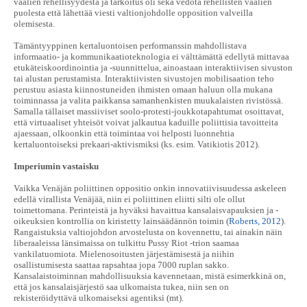
vaalien rehellisyydestä ja tarkoitus oli sekä vedota rehellisten vaalien
puolesta että lähettää viesti valtionjohdolle opposition valveilla
olemisesta.
Tämäntyyppinen kertaluontoisen performanssin mahdollistava
informaatio- ja kommunikaatioteknologia ei välttämättä edellytä mittavaa
etukäteiskoordinointia ja -suunnittelua, ainoastaan interaktiivisen sivuston
tai alustan perustamista. Interaktiivisten sivustojen mobilisaation teho
perustuu asiasta kiinnostuneiden ihmisten omaan haluun olla mukana
toiminnassa ja valita paikkansa samanhenkisten muukalaisten rivistössä.
Samalla tällaiset massiiviset soolo-protesti-joukkotapahtumat osoittavat,
että virtuaaliset yhteisöt voivat jalkautua kaduille poliittisia tavoitteita
ajaessaan, olkoonkin että toimintaa voi helposti luonnehtia
kertaluontoiseksi prekaari-aktivismiksi (ks. esim. Vatikiotis 2012).
Imperiumin vastaisku
Vaikka Venäjän poliittinen oppositio onkin innovatiivisuudessa askeleen
edellä virallista Venäjää, niin ei poliittinen eliitti silti ole ollut
toimettomana. Perinteistä ja hyväksi havaittua kansalaisvapauksien ja -
oikeuksien kontrollia on kiristetty lainsäädännön toimin (
Roberts, 2012
).
Rangaistuksia valtiojohdon arvostelusta on kovennettu, tai ainakin näin
liberaaleissa länsimaissa on tulkittu Pussy Riot -trion saamaa
vankilatuomiota. Mielenosoitusten järjestämisestä ja niihin
osallistumisesta saattaa rapsahtaa jopa 7000 ruplan sakko.
Kansalaistoiminnan mahdollisuuksia kavennetaan, mistä esimerkkinä on,
että jos kansalaisjärjestö saa ulkomaista tukea, niin sen on
rekisteröidyttävä ulkomaiseksi agentiksi (mt).