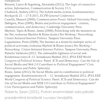
Panopticon
.
Bennett, Lance & Segerberg, Alexandra (2012), The logic of connective
action,
Information, Communication & Society
15:5.
Chadwick, Andrew (2011), The hybrid media system, konferenssiesitys
Reykjavik 25. – 27.8.2011,
ECPR General Conference
.
Castells, Manuel (2009),
Communication Power.
Oxford University Press.
Dahlgren, Peter (2009),
Media and political engagement : citizens,
communication, and democracy
. Cambridge University Press
Häyhtiö, Tapio & Rinne, Jarmo (2008), Politicking with the monsters on
the Net, teoksessa Häyhtiö & Rinne (toim.)
Net Working / Networking:
Citizen Initiated Internet Politics
. Tampere University Press.
Lappalainen, Pertti (2008), The Internet as a forum for multiple styles of
political activisms, teoksessa Häyhtiö & Rinne (toim.)
Net Working /
Networking: Citizen Initiated Internet Politics
. Tampere University Press.
Pantelis Vatikiotis (2012, The unbearable lightness of social web.
Konferenssi-esitys 8.-12. heinäkuuta Madrid 2012,
IPSA XXII World
Congress of Political Science
. Panel:
ICTs and Democracy: Can the Use of
Social Media and Web 2.0 Contribute to Political Engagement? Civic
Participation and Public Sphere(s)
.
Rinne, Jarmo (2012), On Social Media and its contribution to political
engagement. Konferenssiesitys 8. – 12. heinäkuuta Madrid 2012,
IPSA XXII
World Congress of Political Science.
Panel:
ICTs and Democracy: Can the
Use of Social Media and WEB 2.0 Contribute to Political Engagement?
Civic Participation and Public Sphere(s)
.
Roberts, Sean (2012), Putinin ensimmäiset sata päivää
presidenttinä kiristävät ruuveja Venäjällä.