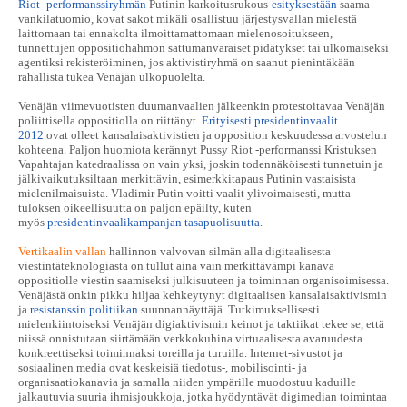
Riot -performanssiryhmän
Putinin karkoitusrukous-
esityksestään
saama
vankilatuomio, kovat sakot mikäli osallistuu järjestysvallan mielestä
laittomaan tai ennakolta ilmoittamattomaan mielenosoitukseen,
tunnettujen oppositiohahmon sattumanvaraiset pidätykset tai ulkomaiseksi
agentiksi rekisteröiminen, jos aktivistiryhmä on saanut pienintäkään
rahallista tukea Venäjän ulkopuolelta.
Venäjän viimevuotisten duumanvaalien jälkeenkin protestoitavaa Venäjän
poliittisella oppositiolla on riittänyt.
Erityisesti presidentinvaalit
2012
ovat olleet kansalaisaktivistien ja opposition keskuudessa arvostelun
kohteena. Paljon huomiota kerännyt Pussy Riot -performanssi Kristuksen
Vapahtajan katedraalissa on vain yksi, joskin todennäköisesti tunnetuin ja
jälkivaikutuksiltaan merkittävin, esimerkkitapaus Putinin vastaisista
mielenilmaisuista. Vladimir Putin voitti vaalit ylivoimaisesti, mutta
tuloksen oikeellisuutta on paljon epäilty, kuten
myös
presidentinvaalikampanjan tasapuolisuutta
.
Vertikaalin vallan
hallinnon valvovan silmän alla digitaalisesta
viestintäteknologiasta on tullut aina vain merkittävämpi kanava
oppositiolle viestin saamiseksi julkisuuteen ja toiminnan organisoimisessa.
Venäjästä onkin pikku hiljaa kehkeytynyt digitaalisen kansalaisaktivismin
ja
resistanssin politiikan
suunnannäyttäjä. Tutkimuksellisesti
mielenkiintoiseksi Venäjän digiaktivismin keinot ja taktiikat tekee se, että
niissä onnistutaan siirtämään verkkokuhina virtuaalisesta avaruudesta
konkreettiseksi toiminnaksi toreilla ja turuilla. Internet-sivustot ja
sosiaalinen media ovat keskeisiä tiedotus-, mobilisointi- ja
organisaatiokanavia ja samalla niiden ympärille muodostuu kaduille
jalkautuvia suuria ihmisjoukkoja, jotka hyödyntävät digimedian toimintaa