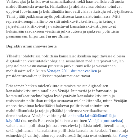
Vaikeat ajat ja kriisit ovat samanaikaisesti sekä haasteellisia että uusia
mahdollisuuksia avaavia. Hankalissa ja ahdistavissa oloissa toimivat
oppivat luovimaan ja kehittämään innovatiivisia ratkaisuja selviytyäkseen.
Tämä pitää paikkansa myös poliittisessa kansalaistoiminnassa. Mitä
repressiivisempi hallinto on sitä mielikuvituksellisempia keinoja
järjestelmää kritikoivat ja vastustavat kansalaisaktivistit joutuvat
keksimään saadakseen viestinsä julkisuuteen ja ajakseen poliittisia
päämääriään, kirjoittaa
Jarmo Rinne.
Digiaktivismin innovaatioita
Ylhäältä johdetuissa poliittisia kansalaisoikeuksia rajoittavissa oloissa
digitaalinen viestintäteknologia ja sosiaalinen media tarjoavat väylän
järjestelmää vastustavan protestin purkautumiselle ja vastarinnan
mobilisoimiselle, kuten
Venäjän 2011 duumanvaalien
ja
presidentinvaalien jälkeiset tapahtumat osoittavat.
Eräs tämän hetken mielenkiintoisimmista maista digitaalisen
kansalaisaktivismin saralla on Venäjä. Internetiä ja informaatio- ja
kommunikaatioteknologiaa hyödyntävän kansalaisaktivismin ja
resistanssin politiikan tutkijat seuraavat mielenkiinnolla, miten Venäjän
oppositiovoimat kekseliäästi hakevat poliittisesti toimimisen
mahdollisuuksia ja rajoja ylhäältä johdetussa vertikaalisessa
demokratiassa. Venäjän valtio pyrkii
ankaralla lainsäädännöllä ja –
käytöllä
(ks. myös Reutersin julkaisema uutinen
Venäjän protesteista
)
vaientamaan poliittista johtoa arvostelevia julkisia mielipiteenilmaisuja
sekä rajoittamaan kansalaisten poliittisia kansalaisoikeuksia. Tunnettuja
esimerkkejä valtiojohdon repressiivisestä linjasta ovat esimerkiksi
Pussy