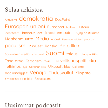
Selaa arkistoa
demokratia
DocPoint
Aktivismi
Euroopan unioni
Eurooppa
Historia
hallitus
ilmastonmuutos
Ihmisoikeudet
Kysy politiikasta
Identiteetti
Media
Maahanmuutto
nuoret
podcast
Perussuomalaiset
populismi
Retoriikka
Ranska
Puolueet
Suomi
talous
Sosiaalinen media
sukupuoli
talouspolitiikka
Turvallisuuspolitiikka
Tasa-arvo
Terrorismi
Turkki
Tutkimus
Ulkopolitiikka
Uskonto
työ
Ukrainan kriisi
Venäjä
Yhdysvallat
Yliopisto
Vaalianalyysit
Ympäristöpolitiikka
Äärioikeisto
Uusimmat podcastit