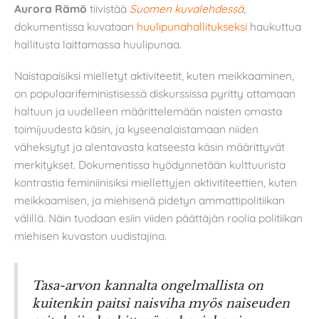
Aurora Rämö
tiivistää
Suomen kuvalehdessä
,
dokumentissa kuvataan
huulipunahallitukseksi
haukuttua
hallitusta laittamassa huulipunaa.
Naistapaisiksi mielletyt aktiviteetit, kuten meikkaaminen,
on populaarifeministisessä diskurssissa pyritty ottamaan
haltuun ja uudelleen määrittelemään naisten omasta
toimijuudesta käsin, ja kyseenalaistamaan niiden
väheksytyt ja alentavasta katseesta käsin määrittyvät
merkitykset. Dokumentissa hyödynnetään kulttuurista
kontrastia feminiinisiksi miellettyjen aktivititeettien, kuten
meikkaamisen, ja miehisenä pidetyn ammattipolitiikan
välillä. Näin tuodaan esiin viiden päättäjän roolia politiikan
miehisen kuvaston uudistajina.
Tasa-arvon kannalta ongelmallista on
kuitenkin paitsi naisviha myös naiseuden