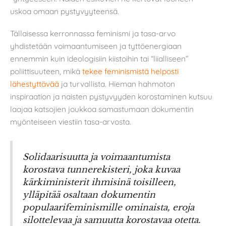
uskoa omaan pystyvyyteensä.
Tällaisessa kerronnassa feminismi ja tasa-arvo
yhdistetään voimaantumiseen ja tyttöenergiaan
ennemmin kuin ideologisiin kiistoihin tai “liialliseen”
poliittisuuteen, mikä
tekee feminismistä helposti
lähestyttävää
ja turvallista. Hieman hahmoton
inspiraation ja naisten pystyvyyden korostaminen kutsuu
laajaa katsojien joukkoa samastumaan dokumentin
myönteiseen viestiin tasa-arvosta.
Solidaarisuutta ja voimaantumista
korostava tunnerekisteri, joka kuvaa
kärkiministerit ihmisinä toisilleen,
ylläpitää osaltaan dokumentin
populaarifeminismille ominaista, eroja
silottelevaa ja samuutta korostavaa otetta.