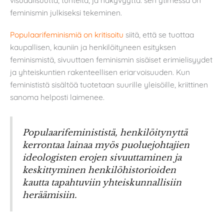
visuaalisuutta, tunteita, ja näkyvyyttä: sen ytimessä on
feminismin julkiseksi tekeminen.
Populaarifeminismiä on kritisoitu
siitä, että se tuottaa
kaupallisen, kauniin ja henkilöityneen esityksen
feminismistä, sivuuttaen feminismin sisäiset erimielisyydet
ja yhteiskuntien rakenteellisen eriarvoisuuden. Kun
feminististä sisältöä tuotetaan suurille yleisöille, kriittinen
sanoma helposti laimenee.
Populaarifeminististä, henkilöitynyttä
kerrontaa lainaa myös puoluejohtajien
ideologisten erojen sivuuttaminen ja
keskittyminen henkilöhistorioiden
kautta tapahtuviin yhteiskunnallisiin
heräämisiin.