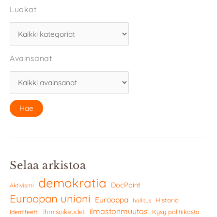
Luokat
Avainsanat
Selaa arkistoa
demokratia
DocPoint
Aktivismi
Euroopan unioni
Eurooppa
Historia
hallitus
ilmastonmuutos
Ihmisoikeudet
Kysy politiikasta
Identiteetti