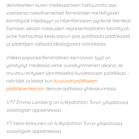
aktiviteettien kuten meikkaamisen haltuunotto saa
vastaansa naisvihamieliset feminiinisiin merkittyksiin
kiinnittyvät häpäisyyn ja hiljentämiseen pyrkivät tekniikat.
Samaan aikaan naiseuden representaatioihin kiinnittyvä
puhe harhauttaa keskustelun pois poliittisista päätöksistä
ja päättäjien välisistä ideologisista ristiriidoista.
Vaikka populaarifeministinen kerronnan tyyli on
yleistynyt mediassa viime vuosikymmenen aikana, se
muuttuu erityisen jännitteiseksi kuvatessaan politiikkaa –
ristiriidat ja kiistat kun
kuuluvat poliittiseen
päätöksentekoon
demokraattisissa yhteiskunnissa.
VTT Emma Lamberg on tutkijatohtori Turun yliopistossa,
sosiologian oppiaineessa.
FT Heini Kinnunen on tutkijatohtori Turun yliopistossa,
sosiologian oppiaineessa.