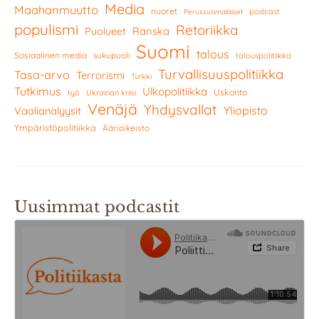
Media
Maahanmuutto
nuoret
podcast
Perussuomalaiset
populismi
Retoriikka
Ranska
Puolueet
Suomi
talous
Sosiaalinen media
sukupuoli
talouspolitiikka
Turvallisuuspolitiikka
Tasa-arvo
Terrorismi
Turkki
Tutkimus
Ulkopolitiikka
Uskonto
työ
Ukrainan kriisi
Venäjä
Yhdysvallat
Yliopisto
Vaalianalyysit
Ympäristöpolitiikka
Äärioikeisto
Uusimmat podcastit