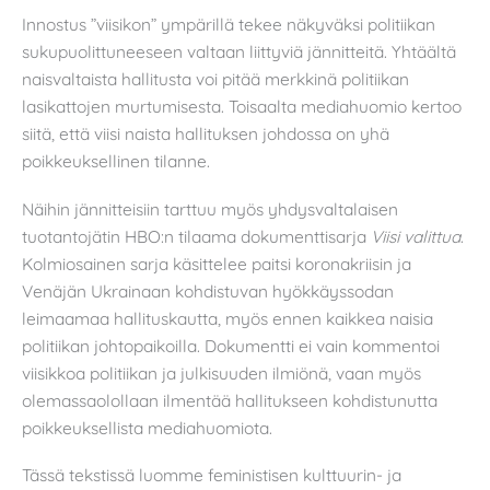
Innostus ”viisikon” ympärillä tekee näkyväksi politiikan
sukupuolittuneeseen valtaan liittyviä jännitteitä. Yhtäältä
naisvaltaista hallitusta voi pitää merkkinä politiikan
lasikattojen murtumisesta. Toisaalta mediahuomio kertoo
siitä, että viisi naista hallituksen johdossa on yhä
poikkeuksellinen tilanne.
Näihin jännitteisiin tarttuu myös yhdysvaltalaisen
tuotantojätin HBO:n tilaama dokumenttisarja
Viisi valittua
.
Kolmiosainen sarja käsittelee paitsi koronakriisin ja
Venäjän Ukrainaan kohdistuvan hyökkäyssodan
leimaamaa hallituskautta, myös ennen kaikkea naisia
politiikan johtopaikoilla. Dokumentti ei vain kommentoi
viisikkoa politiikan ja julkisuuden ilmiönä, vaan myös
olemassaolollaan ilmentää hallitukseen kohdistunutta
poikkeuksellista mediahuomiota.
Tässä tekstissä luomme feministisen kulttuurin- ja