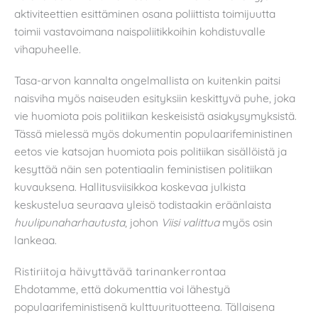
aktiviteettien esittäminen osana poliittista toimijuutta
toimii vastavoimana naispoliitikkoihin kohdistuvalle
vihapuheelle.
Tasa-arvon kannalta ongelmallista on kuitenkin paitsi
naisviha myös naiseuden esityksiin keskittyvä puhe, joka
vie huomiota pois politiikan keskeisistä asiakysymyksistä.
Tässä mielessä myös dokumentin populaarifeministinen
eetos vie katsojan huomiota pois politiikan sisällöistä ja
kesyttää näin sen potentiaalin feministisen politiikan
kuvauksena. Hallitusviisikkoa koskevaa julkista
keskustelua seuraava yleisö todistaakin eräänlaista
huulipunaharhautusta
, johon
Viisi valittua
myös osin
lankeaa.
Ristiriitoja häivyttävää tarinankerrontaa
Ehdotamme, että dokumenttia voi lähestyä
populaarifeministisenä kulttuurituotteena. Tällaisena