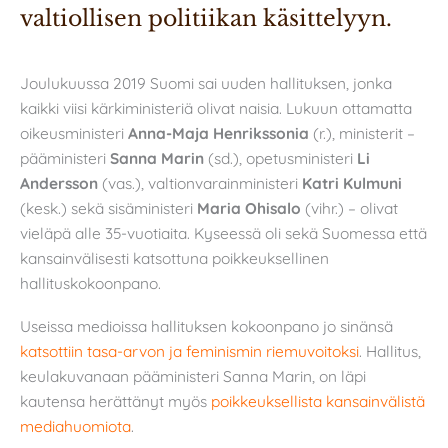
valtiollisen politiikan käsittelyyn.
Joulukuussa 2019 Suomi sai uuden hallituksen, jonka
kaikki viisi kärkiministeriä olivat naisia. Lukuun ottamatta
oikeusministeri
Anna-Maja Henrikssonia
(r.), ministerit –
pääministeri
Sanna Marin
(sd.), opetusministeri
Li
Andersson
(vas.), valtionvarainministeri
Katri Kulmuni
(kesk.) sekä sisäministeri
Maria Ohisalo
(vihr.) – olivat
vieläpä alle 35-vuotiaita. Kyseessä oli sekä Suomessa että
kansainvälisesti katsottuna poikkeuksellinen
hallituskokoonpano.
Useissa medioissa hallituksen kokoonpano jo sinänsä
katsottiin tasa-arvon ja feminismin riemuvoitoksi
. Hallitus,
keulakuvanaan pääministeri Sanna Marin, on läpi
kautensa herättänyt myös
poikkeuksellista kansainvälistä
mediahuomiota
.