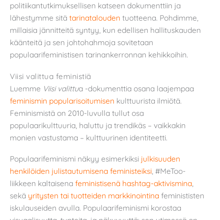
politiikantutkimuksellisen katseen dokumenttiin ja
lähestymme sitä
tarinatalouden
tuotteena. Pohdimme,
millaisia jännitteitä syntyy, kun edellisen hallituskauden
käänteitä ja sen johtohahmoja sovitetaan
populaarifeministisen tarinankerronnan kehikkoihin.
Viisi valittua feministiä
Luemme
Viisi valittu
a -dokumenttia osana laajempaa
feminismin popularisoitumisen
kulttuurista ilmiötä.
Feminismistä on 2010-luvulla tullut osa
populaarikulttuuria, haluttu ja trendikäs – vaikkakin
monien vastustama – kulttuurinen identiteetti.
Populaarifeminismi näkyy esimerkiksi
julkisuuden
henkilöiden julistautumisena feministeiksi
, #MeToo-
liikkeen kaltaisena
feministisenä hashtag-aktivismina
,
sekä
yritysten tai tuotteiden markkinointina
feminististen
iskulauseiden avulla. Populaarifeminismi korostaa