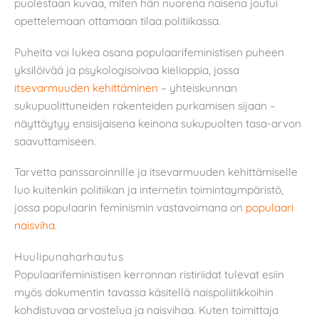
puolestaan kuvaa, miten hän nuorena naisena joutui
opettelemaan ottamaan tilaa politiikassa.
Puheita voi lukea osana populaarifeministisen puheen
yksilöivää ja psykologisoivaa kielioppia, jossa
itsevarmuuden kehittäminen
– yhteiskunnan
sukupuolittuneiden rakenteiden purkamisen sijaan –
näyttäytyy ensisijaisena keinona sukupuolten tasa-arvon
saavuttamiseen.
Tarvetta panssaroinnille ja itsevarmuuden kehittämiselle
luo kuitenkin politiikan ja internetin toimintaympäristö,
jossa populaarin feminismin vastavoimana on
populaari
naisviha
.
Huulipunaharhautus
Populaarifeministisen kerronnan ristiriidat tulevat esiin
myös dokumentin tavassa käsitellä naispoliitikkoihin
kohdistuvaa arvostelua ja naisvihaa. Kuten toimittaja