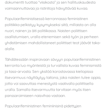
dokumentti tuottaa “viisikosta” ja sen hallituskaudesta
voimaannuttavaa ja ristiriitoja häivyttävää kuvaa.
Populaarifeministisessä kerronnassa feministinen
politiikka pelkistyy kysymykseksi siitä, millaista on olla
nuori, nainen ja äiti politiikassa. Naisten poliittisen
osallistumisen, uralla etenemisen sekä työn ja perheen
yhdistämisen mahdollistaneet poliittiset teot jäävät taka-
alalle.
Tähdätessään inspiroivaan sävyyn populaarifeministinen
kerronta luo myönteistä ja turvallista kuvaa feminismistä
ja tasa-arvosta. Sen yksilöä korostavassa kieliopissa
itsevarmuus näyttäytyy taitona, joka naisten tulee oppia,
jotta voi saavuttaa menestystä vaativalla poliittisella
uralla. Samalla itsevarmuutta tarvitaan myös itsen
panssaroimiseen naisvihaa vastaan.
Populaarifeministinen feminiinisinä pidettyjen