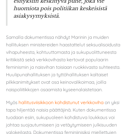
esityksiin keskittyvä puhe, joka vie
huomiota pois politiikan keskeisistä
asiakysymyksistä.
Samalla dokumentissa nähdyt Marinin ja muiden
hallituksen ministereiden haastattelut seksualisoidusta
vihapuheesta, kohtuuttomasta ja sukupuolittuneesta
kritiikistä sekä verkkovihasta kertovat populaarin
feminismin ja naisvihan toisiaan ruokkivasta suhteesta.
Huulipunahallituksen ja tyttöhallituksen kaltaiset
pilkkanimitykset ovat osa keinovalikoimaa, joilla
naispoliitikkojen osaamista kyseenalaistetaan.
Myös
hallitusviisikkoon kohdistunut verkkoviha
on yksi
tapa hiljentää naisia päättäjinä. Kuten dokumentissa
tuodaan esiin, sukupuoleen kohdistuva loukkaus voi
johtaa suojautumiseen ja vetäytymiseen julkisuuden
valokeilasta. Dokumentissa feminiinisiksi miellettyjen