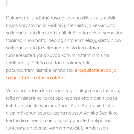
Dokumentti yhdistää tasa-arvon positiivisiin tunteisiin
myös korostamalla viisikon yhtenäistä ja keskinäistä
solidaarisuutta ihmisinä ja äiteinä, jotka voivat samastua
toisiinsa huolimatta ideologisista erimielisyyksistä. Näin
solidaarisuutta ja voimaantumista korostava
tunnerekisteri, joka kuvaa kärkiministerit ihmisinä
toisilleen, ylläpitää osaltaan dokumentin
populaarifeminismille ominaista,
eroja silottelevaa ja
samuutta korostavaa otetta
.
Voimaannuttava kerronnan tyyli näkyy myös tavassa,
jolla ministerit kertovat oppineensa ottamaan tilaa ja
kehittämään itsevarmuuttaan. Katri Kulmunin tilalle
viestintäkohun seurauksena noussut Annika Saarikko
kertoo lisänneensä aina kyselytunnille huulipunaa
tunteakseen olonsa varmemmaksi. Li Andersson