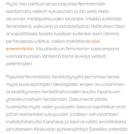
Myös
Viisi valittua
lainaa populaarifeminismistä
asettamalla viisikon sukupuolen ja iän sekä niistä
versovan mediajulkisuuden etualalle. Viisikko esitellään
feministeinä, esikuvina ja esitaistelijoina. Hallituksen tasa-
arvopoliittisista teoista tuodaan kuitenkin esiin lähinnä
perhevapaauudistus, vaikka mainittavaa
olisi
enemmänkin
. Visualisoituun feminismiin sopivampana
voimaantumisen lähteenä toimii leukoja vetävä
pääministeri.
Populaarifeminististä, henkilöitynyttä kerrontaa lainaa
myös puoluejohtajien ideologisten erojen sivuuttaminen
ja keskittyminen henkilöhistorioiden kautta tapahtuviin
yhteiskunnallisiin heräämisiin. Dokumentti jättää
huomiotta myös viiden puolueen tasa-arvopolitiikan erot,
jolloin esimerkiksi sukupuolen juridisen vahvistamisen
mahdollistanutta translakia ja tasa-arvoista avioliittolakia
jarruttaneen Keskustan puheenjohtaja Saarikko esitetään