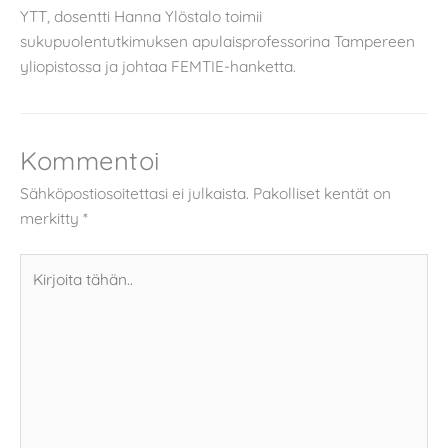
YTT, dosentti Hanna Ylöstalo toimii
sukupuolentutkimuksen apulaisprofessorina Tampereen
yliopistossa ja johtaa FEMTIE-hanketta.
Kommentoi
Sähköpostiosoitettasi ei julkaista.
Pakolliset kentät on
merkitty
*
Kirjoita
tähän..