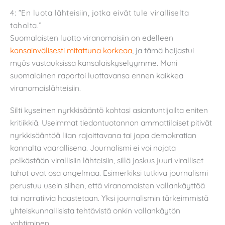
4: ”En luota lähteisiin, jotka eivät tule viralliselta
taholta.”
Suomalaisten luotto viranomaisiin on edelleen
kansainvälisesti mitattuna korkeaa
, ja tämä heijastui
myös vastauksissa kansalaiskyselyymme. Moni
suomalainen raportoi luottavansa ennen kaikkea
viranomaislähteisiin.
Silti kyseinen nyrkkisääntö kohtasi asiantuntijoilta eniten
kritiikkiä. Useimmat tiedontuotannon ammattilaiset pitivät
nyrkkisääntöä liian rajoittavana tai jopa demokratian
kannalta vaarallisena. Journalismi ei voi nojata
pelkästään virallisiin lähteisiin, sillä joskus juuri viralliset
tahot ovat osa ongelmaa. Esimerkiksi tutkiva journalismi
perustuu usein siihen, että viranomaisten vallankäyttöä
tai narratiivia haastetaan. Yksi journalismin tärkeimmistä
yhteiskunnallisista tehtävistä onkin vallankäytön
vahtiminen.