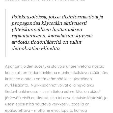
Poikkeusoloissa, joissa disinformaatiota ja
propagandaa käytetään aktiivisesti
yhteiskunnallisen luottamuksen
rapauttamiseen, kansalaisten kyvystä
arvioida tiedonlähteitä on tullut
demokratian elinehto.
Asiantuntijoiden suosituksista voisi yhteenvetona nostaa
kansalaisten tiedonhankintaa monimutkaistavan säännön:
kriittinen ajattelu on tärkeämpää kuin yksittäinen
nyrkkisääntö. Nyrkkisäännöt voivat olla hyvä alku
tiedonhankinnassa – usein tietoa esimerkiksi on aidosti
järkevää etsiä ensiksi tutuista tai arvostetuista lähteistä, ja
usein epäsiistiltä näyttävä verkkosivu todella on
epäluotettava – mutta ne eivät lopulta korvaa