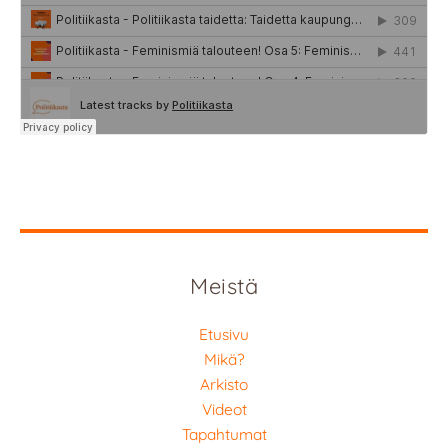
Meistä
Etusivu
Mikä?
Arkisto
Videot
Tapahtumat