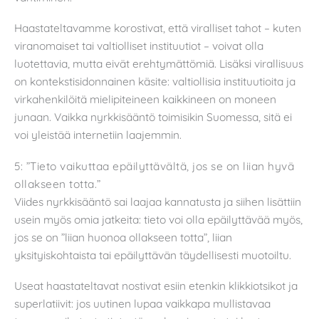
Haastateltavamme korostivat, että viralliset tahot – kuten
viranomaiset tai valtiolliset instituutiot – voivat olla
luotettavia, mutta eivät erehtymättömiä. Lisäksi virallisuus
on kontekstisidonnainen käsite: valtiollisia instituutioita ja
virkahenkilöitä mielipiteineen kaikkineen on moneen
junaan. Vaikka nyrkkisääntö toimisikin Suomessa, sitä ei
voi yleistää internetiin laajemmin.
5: ”Tieto vaikuttaa epäilyttävältä, jos se on liian hyvä
ollakseen totta.”
Viides nyrkkisääntö sai laajaa kannatusta ja siihen lisättiin
usein myös omia jatkeita: tieto voi olla epäilyttävää myös,
jos se on ”liian huonoa ollakseen totta”, liian
yksityiskohtaista tai epäilyttävän täydellisesti muotoiltu.
Useat haastateltavat nostivat esiin etenkin klikkiotsikot ja
superlatiivit: jos uutinen lupaa vaikkapa mullistavaa