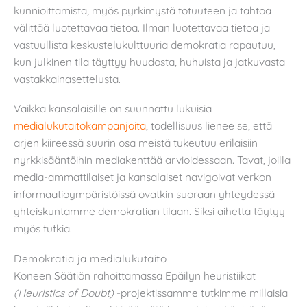
kunnioittamista, myös pyrkimystä totuuteen ja tahtoa
välittää luotettavaa tietoa. Ilman luotettavaa tietoa ja
vastuullista keskustelukulttuuria demokratia rapautuu,
kun julkinen tila täyttyy huudosta, huhuista ja jatkuvasta
vastakkainasettelusta.
Vaikka kansalaisille on suunnattu lukuisia
medialukutaitokampanjoita
, todellisuus lienee se, että
arjen kiireessä suurin osa meistä tukeutuu erilaisiin
nyrkkisääntöihin mediakenttää arvioidessaan. Tavat, joilla
media-ammattilaiset ja kansalaiset navigoivat verkon
informaatioympäristöissä ovatkin suoraan yhteydessä
yhteiskuntamme demokratian tilaan. Siksi aihetta täytyy
myös tutkia.
Demokratia ja medialukutaito
Koneen Säätiön rahoittamassa Epäilyn heuristiikat
(Heuristics of Doubt)
-projektissamme tutkimme millaisia