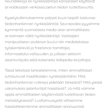
heuristiikkoja eli nyrkkisääntöjä kansalaiset käyttävät
arvioidessaan verkossa jaetun tiedon luotettavuutta.
Kyselytutkimuksemme paljasti kuusi laajalti toistuvaa
tiedonhankinnan nyrkkisääntöä. Seuraavaksi pyysimme
kymmentä suomalaista media-alan ammattilaista
arvioimaan näitä nyrkkisääntöjä. Vastaajien
monipuoliseen joukkoon kuului niin mediataloissa
työskenteleviä ja freelance-toimittajia,
informaatioturvallisuuden ja julkisen sektorin
asiantuntijoita sekä kokeneita Wikipedia-kirjoittajia.
Tässä tekstissä tarkastelemme, miten ammattilaiset
suhtautuvat maallikoiden nyrkkisääntöihin. Mitä
tiedonhankinnan rutiineja pidetään tärkeänä? Mitä yleisiä
uskomuksia asiantuntijat haastavat? Ja mitä voimme
oppia ammattilaisten käytännöistä luotettavan tiedon
metsästyksessä? Luottamussyistä viittaamme
haastattelemiimme ammattilaisiin anonyymisti.