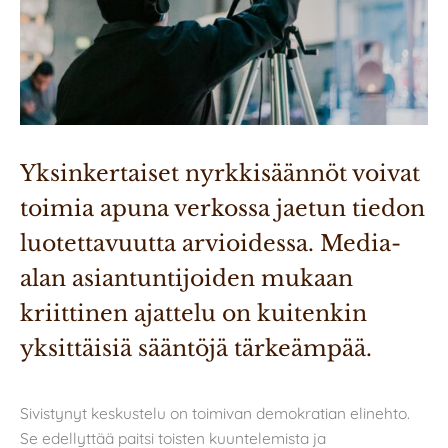
Yksinkertaiset nyrkkisäännöt voivat 
toimia apuna verkossa jaetun tiedon 
luotettavuutta arvioidessa. Media-
alan asiantuntijoiden mukaan 
kriittinen ajattelu on kuitenkin 
yksittäisiä sääntöjä tärkeämpää.
Sivistynyt keskustelu on toimivan demokratian elinehto.
Se edellyttää paitsi toisten kuuntelemista ja