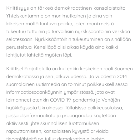
Kriittisyys on tärkeä demokraattinen kansalaistaito
Yhteiskuntamme on monimutkainen ja aina vain
kiireisemmältä tuntuva paikka, joten moni meistä
tukeutuu tuttuihin ja turvallisiin nyrkkisääntöihin verkkoa
selatessaan. Nyrkkisääntöihin tukeutuminen on sinällään
perusteltua. Kenelläpä olisi aikaa käydä aina kaikki
lehtijutut lähteitä myöten läpi.
Kriittisellä ajattelulla on kuitenkin keskeinen rooli Suomen
demokratiassa ja sen jatkuvuudessa. Jo vuodesta 2014
suomalainen uutismedia on toiminut poikkeuksellisessa
informaatiosodankäynnin ympäristössä, jota ovat
leimanneet etenkin COVID-19-pandemia ja Venäjän
hyökkäyssota Ukrainassa. Tällaisissa poikkeusoloissa,
joissa disinformaatiota ja propagandaa käytetään
aktiivisesti yhteiskunnallisen luottamuksen
rapauttamiseen, kansalaisten kyvystä arvioida
tiedonlähteitä on tullut demokratian elinehto.