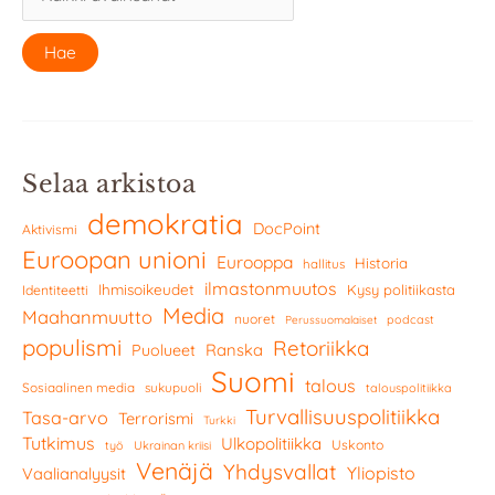
Selaa arkistoa
demokratia
DocPoint
Aktivismi
Euroopan unioni
Eurooppa
Historia
hallitus
ilmastonmuutos
Ihmisoikeudet
Kysy politiikasta
Identiteetti
Media
Maahanmuutto
nuoret
podcast
Perussuomalaiset
populismi
Retoriikka
Ranska
Puolueet
Suomi
talous
Sosiaalinen media
sukupuoli
talouspolitiikka
Turvallisuuspolitiikka
Tasa-arvo
Terrorismi
Turkki
Tutkimus
Ulkopolitiikka
Uskonto
työ
Ukrainan kriisi
Venäjä
Yhdysvallat
Yliopisto
Vaalianalyysit