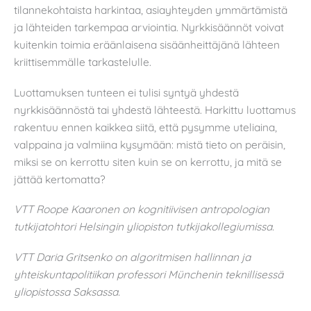
tilannekohtaista harkintaa, asiayhteyden ymmärtämistä
ja lähteiden tarkempaa arviointia. Nyrkkisäännöt voivat
kuitenkin toimia eräänlaisena sisäänheittäjänä lähteen
kriittisemmälle tarkastelulle.
Luottamuksen tunteen ei tulisi syntyä yhdestä
nyrkkisäännöstä tai yhdestä lähteestä. Harkittu luottamus
rakentuu ennen kaikkea siitä, että pysymme uteliaina,
valppaina ja valmiina kysymään: mistä tieto on peräisin,
miksi se on kerrottu siten kuin se on kerrottu, ja mitä se
jättää kertomatta?
VTT Roope Kaaronen on kognitiivisen antropologian
tutkijatohtori Helsingin yliopiston tutkijakollegiumissa.
VTT Daria Gritsenko on algoritmisen hallinnan ja
yhteiskuntapolitiikan professori Münchenin teknillisessä
yliopistossa Saksassa.