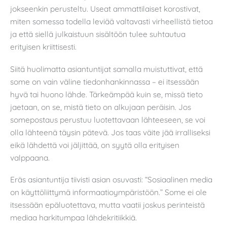
jokseenkin perusteltu. Useat ammattilaiset korostivat,
miten somessa todella leviää valtavasti virheellistä tietoa
ja että siellä julkaistuun sisältöön tulee suhtautua
erityisen kriittisesti.
Siitä huolimatta asiantuntijat samalla muistuttivat, että
some on vain väline tiedonhankinnassa – ei itsessään
hyvä tai huono lähde. Tärkeämpää kuin se, missä tieto
jaetaan, on se, mistä tieto on alkujaan peräisin. Jos
somepostaus perustuu luotettavaan lähteeseen, se voi
olla lähteenä täysin pätevä. Jos taas väite jää irralliseksi
eikä lähdettä voi jäljittää, on syytä olla erityisen
valppaana.
Eräs asiantuntija tiivisti asian osuvasti: “Sosiaalinen media
on käyttöliittymä informaatioympäristöön.” Some ei ole
itsessään epäluotettava, mutta vaatii joskus perinteistä
mediaa harkitumpaa lähdekritiikkiä.