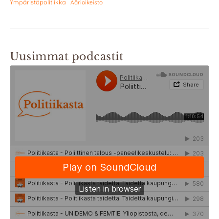
Ympäristöpolitiikka
Äärioikeisto
Uusimmat podcastit