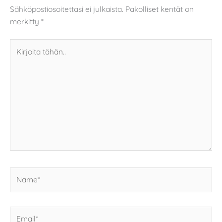
Sähköpostiosoitettasi ei julkaista.
Pakolliset kentät on
merkitty
*
Kirjoita
tähän..
Name*
Email*