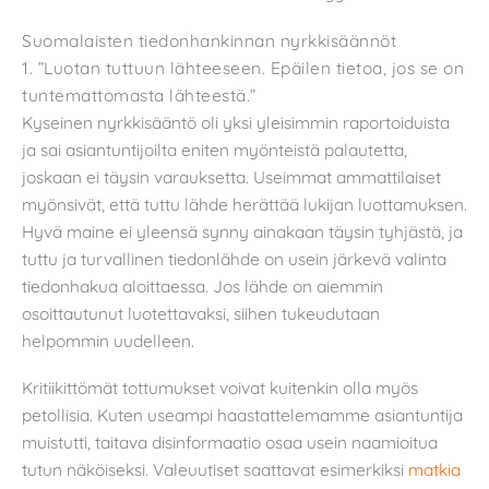
Suomalaisten tiedonhankinnan nyrkkisäännöt
1. ”Luotan tuttuun lähteeseen. Epäilen tietoa, jos se on
tuntemattomasta lähteestä.”
Kyseinen nyrkkisääntö oli yksi yleisimmin raportoiduista
ja sai asiantuntijoilta eniten myönteistä palautetta,
joskaan ei täysin varauksetta. Useimmat ammattilaiset
myönsivät, että tuttu lähde herättää lukijan luottamuksen.
Hyvä maine ei yleensä synny ainakaan täysin tyhjästä, ja
tuttu ja turvallinen tiedonlähde on usein järkevä valinta
tiedonhakua aloittaessa. Jos lähde on aiemmin
osoittautunut luotettavaksi, siihen tukeudutaan
helpommin uudelleen.
Kritiikittömät tottumukset voivat kuitenkin olla myös
petollisia. Kuten useampi haastattelemamme asiantuntija
muistutti, taitava disinformaatio osaa usein naamioitua
tutun näköiseksi. Valeuutiset saattavat esimerkiksi
matkia