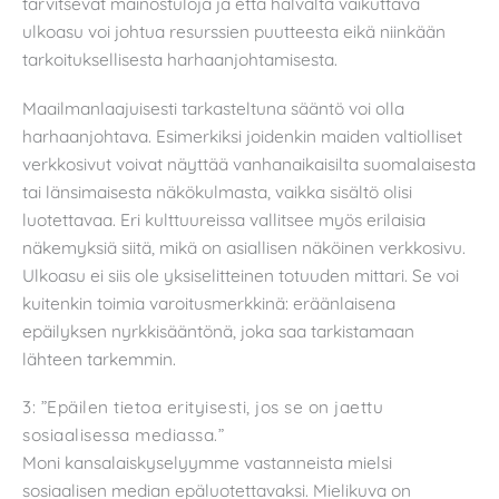
tarvitsevat mainostuloja ja että halvalta vaikuttava
ulkoasu voi johtua resurssien puutteesta eikä niinkään
tarkoituksellisesta harhaanjohtamisesta.
Maailmanlaajuisesti tarkasteltuna sääntö voi olla
harhaanjohtava. Esimerkiksi joidenkin maiden valtiolliset
verkkosivut voivat näyttää vanhanaikaisilta suomalaisesta
tai länsimaisesta näkökulmasta, vaikka sisältö olisi
luotettavaa. Eri kulttuureissa vallitsee myös erilaisia
näkemyksiä siitä, mikä on asiallisen näköinen verkkosivu.
Ulkoasu ei siis ole yksiselitteinen totuuden mittari. Se voi
kuitenkin toimia varoitusmerkkinä: eräänlaisena
epäilyksen nyrkkisääntönä, joka saa tarkistamaan
lähteen tarkemmin.
3: ”Epäilen tietoa erityisesti, jos se on jaettu
sosiaalisessa mediassa.”
Moni kansalaiskyselyymme vastanneista mielsi
sosiaalisen median epäluotettavaksi. Mielikuva on