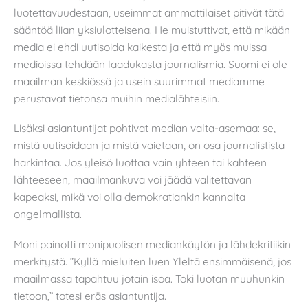
luotettavuudestaan, useimmat ammattilaiset pitivät tätä
sääntöä liian yksiulotteisena. He muistuttivat, että mikään
media ei ehdi uutisoida kaikesta ja että myös muissa
medioissa tehdään laadukasta journalismia. Suomi ei ole
maailman keskiössä ja usein suurimmat mediamme
perustavat tietonsa muihin medialähteisiin.
Lisäksi asiantuntijat pohtivat median valta-asemaa: se,
mistä uutisoidaan ja mistä vaietaan, on osa journalistista
harkintaa. Jos yleisö luottaa vain yhteen tai kahteen
lähteeseen, maailmankuva voi jäädä valitettavan
kapeaksi, mikä voi olla demokratiankin kannalta
ongelmallista.
Moni painotti monipuolisen mediankäytön ja lähdekritiikin
merkitystä. ”Kyllä mieluiten luen Yleltä ensimmäisenä, jos
maailmassa tapahtuu jotain isoa. Toki luotan muuhunkin
tietoon,” totesi eräs asiantuntija.