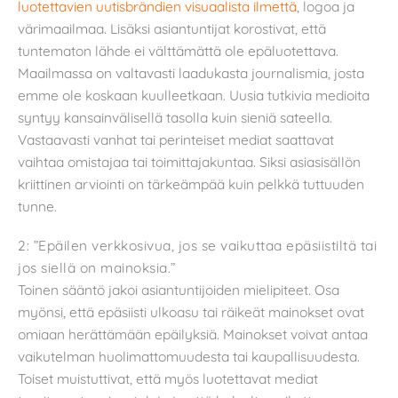
luotettavien uutisbrändien visuaalista ilmettä
, logoa ja
värimaailmaa. Lisäksi asiantuntijat korostivat, että
tuntematon lähde ei välttämättä ole epäluotettava.
Maailmassa on valtavasti laadukasta journalismia, josta
emme ole koskaan kuulleetkaan. Uusia tutkivia medioita
syntyy kansainvälisellä tasolla kuin sieniä sateella.
Vastaavasti vanhat tai perinteiset mediat saattavat
vaihtaa omistajaa tai toimittajakuntaa. Siksi asiasisällön
kriittinen arviointi on tärkeämpää kuin pelkkä tuttuuden
tunne.
2: ”Epäilen verkkosivua, jos se vaikuttaa epäsiistiltä tai
jos siellä on mainoksia.”
Toinen sääntö jakoi asiantuntijoiden mielipiteet. Osa
myönsi, että epäsiisti ulkoasu tai räikeät mainokset ovat
omiaan herättämään epäilyksiä. Mainokset voivat antaa
vaikutelman huolimattomuudesta tai kaupallisuudesta.
Toiset muistuttivat, että myös luotettavat mediat