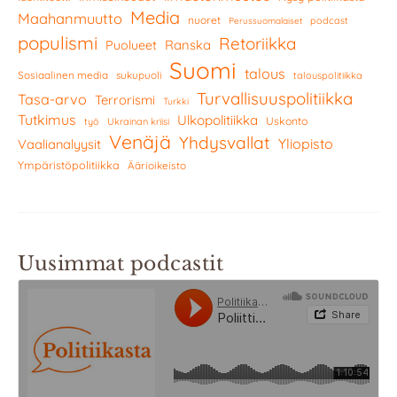
Media
Maahanmuutto
nuoret
podcast
Perussuomalaiset
populismi
Retoriikka
Ranska
Puolueet
Suomi
talous
Sosiaalinen media
sukupuoli
talouspolitiikka
Turvallisuuspolitiikka
Tasa-arvo
Terrorismi
Turkki
Tutkimus
Ulkopolitiikka
Uskonto
työ
Ukrainan kriisi
Venäjä
Yhdysvallat
Yliopisto
Vaalianalyysit
Ympäristöpolitiikka
Äärioikeisto
Uusimmat podcastit