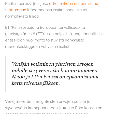
Pariisin peruskirjan, joka
ei kuitenkaan ole onnistunut
tuottamaan
lupaamaansa institutionaalista tai
normatiivista linjaa.
ETYKin seuraajana Euroopan turvallisuus- ja
yhteistyöjärjestö (ETYJ) on paljolti säilynyt laadullisesti
entisellään huolimatta toistuvista hankkeista
monenkeskisyyden vahvistamiseksi.
Venäjän vetäminen yhteisten arvojen
polulle ja syvenevään kumppanuuteen
Naton ja EU:n kanssa on epäonnistunut
kerta toisensa jälkeen.
Venäjän vetäminen yhteisten arvojen polulle ja
syvenevään kumppanuuteen Naton ja EU:n kanssa on
epäonnistunut kerta toisensa jälkeen. Venäjän