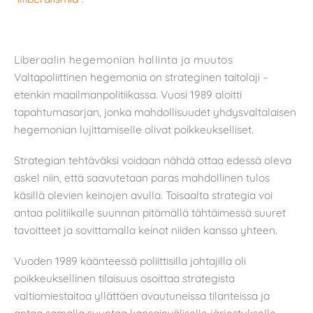
Liberaalin hegemonian hallinta ja muutos
Valtapoliittinen hegemonia on strateginen taitolaji –
etenkin maailmanpolitiikassa. Vuosi 1989 aloitti
tapahtumasarjan, jonka mahdollisuudet yhdysvaltalaisen
hegemonian lujittamiselle olivat poikkeukselliset.
Strategian tehtäväksi voidaan nähdä ottaa edessä oleva
askel niin, että saavutetaan paras mahdollinen tulos
käsillä olevien keinojen avulla. Toisaalta strategia voi
antaa politiikalle suunnan pitämällä tähtäimessä suuret
tavoitteet ja sovittamalla keinot niiden kanssa yhteen.
Vuoden 1989 käänteessä poliittisilla johtajilla oli
poikkeuksellinen tilaisuus osoittaa strategista
valtiomiestaitoa yllättäen avautuneissa tilanteissa ja
antaa samalla suuntaa kansainväliselle järjestykselle.