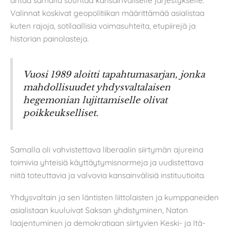
Valinnat koskivat geopolitiikan määrittämää asialistaa
kuten rajoja, sotilaallisia voimasuhteita, etupiirejä ja
historian painolasteja.
Vuosi 1989 aloitti tapahtumasarjan, jonka
mahdollisuudet yhdysvaltalaisen
hegemonian lujittamiselle olivat
poikkeukselliset.
Samalla oli vahvistettava liberaalin siirtymän ajureina
toimivia yhteisiä käyttäytymisnormeja ja uudistettava
niitä toteuttavia ja valvovia kansainvälisiä instituutioita.
Yhdysvaltain ja sen läntisten liittolaisten ja kumppaneiden
asialistaan kuuluivat Saksan yhdistyminen, Naton
laajentuminen ja demokratiaan siirtyvien Keski- ja Itä-