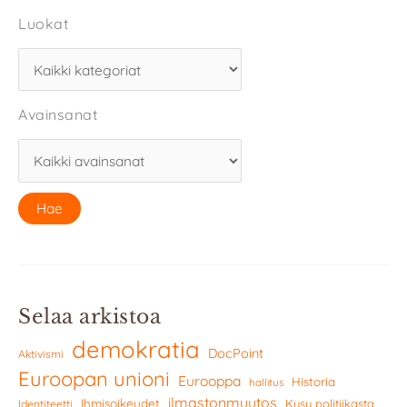
Luokat
Avainsanat
Selaa arkistoa
demokratia
DocPoint
Aktivismi
Euroopan unioni
Eurooppa
Historia
hallitus
ilmastonmuutos
Ihmisoikeudet
Kysy politiikasta
Identiteetti