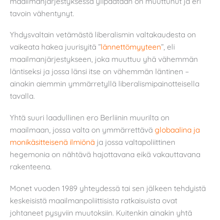
maailmanjärjestyksessä ylipäätään on muuttunut ja eri
tavoin vähentynyt.
Yhdysvaltain vetämästä liberalismin valtakaudesta on
vaikeata hakea juurisyitä ”
lännettömyyteen
”, eli
maailmanjärjestykseen, joka muuttuu yhä vähemmän
läntiseksi ja jossa länsi itse on vähemmän läntinen –
ainakin aiemmin ymmärretyllä liberalismipainotteisella
tavalla.
Yhtä suuri laadullinen ero Berliinin muurilta on
maailmaan, jossa valta on ymmärrettävä
globaalina ja
monikäsitteisenä ilmiönä
ja jossa valtapoliittinen
hegemonia on nähtävä hajottavana eikä vakauttavana
rakenteena.
Monet vuoden 1989 yhteydessä tai sen jälkeen tehdyistä
keskeisistä maailmanpoliittisista ratkaisuista ovat
johtaneet pysyviin muutoksiin. Kuitenkin ainakin yhtä