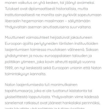
monen vaikutus on yhä kesken, tai jäänyt avoimeksi.
Tulokset ovat diplomaattisesti historiallisia, mutta
institutionaalisesti ne monilta osin pyrkivät sopeutumaan
liberaalin hegemonian maailmaan – säilyttämään
Yhdysvaltain aseman ainutlaatuisena suurvaltana.
Muuttuneet voimasuhteet heijastuivat jakautuneen
Euroopan ajoilta periytyneiden läntisten instituutioiden
laajentumisen toimiessa muutoksen välineenä. Saksan
yhdistyminen ja nousu eurooppalaisen talouden ja
politiikan ytimeen, joka kovin aiheutti epäilyä vuonna
1989, on nyt keskeistä sekä Euroopan unionin että Naton
toimintakyvyn kannalta.
Naton laajentumisesta tuli monimutkainen
tapahtumasarja, joka ei ole tuottanut kiistatonta tai
yksiselitteistä lopputulosta. Yhdysvaltain viime kädessä
sanelemat ratkaisut ovat jääneet hankalaksi perinnöksi,
josta käydään yhä poliittista ja tutkimuksellista