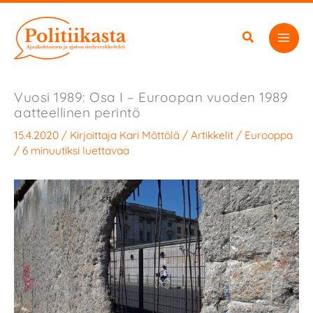
Siirry
sisältöön
Vuosi 1989: Osa I – Euroopan vuoden 1989
aatteellinen perintö
15.4.2020
/ Kirjoittaja
Kari Möttölä
/
Artikkelit
/
Eurooppa
/
6 minuutiksi luettavaa