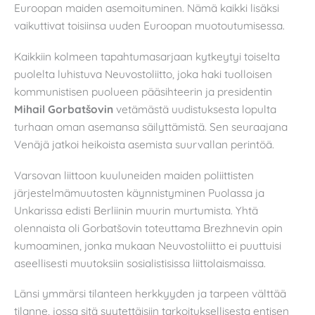
Euroopan maiden asemoituminen. Nämä kaikki lisäksi
vaikuttivat toisiinsa uuden Euroopan muotoutumisessa.
Kaikkiin kolmeen tapahtumasarjaan kytkeytyi toiselta
puolelta luhistuva Neuvostoliitto, joka haki tuolloisen
kommunistisen puolueen pääsihteerin ja presidentin
Mihail Gorbat
šovin
vetämästä uudistuksesta lopulta
turhaan oman asemansa säilyttämistä. Sen seuraajana
Venäjä jatkoi heikoista asemista suurvallan perintöä.
Varsovan liittoon kuuluneiden maiden poliittisten
järjestelmämuutosten käynnistyminen Puolassa ja
Unkarissa edisti Berliinin muurin murtumista. Yhtä
olennaista oli Gorbatšovin toteuttama Brezhnevin opin
kumoaminen, jonka mukaan Neuvostoliitto ei puuttuisi
aseellisesti muutoksiin sosialistisissa liittolaismaissa.
Länsi ymmärsi tilanteen herkkyyden ja tarpeen välttää
tilanne, jossa sitä syytettäisiin tarkoituksellisesta entisen