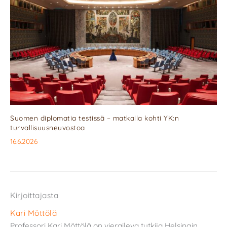
Suomen diplomatia testissä – matkalla kohti YK:n
turvallisuusneuvostoa
16.6.2026
Kirjoittajasta
Kari Möttölä
Professori Kari Möttölä on vieraileva tutkija Helsingin