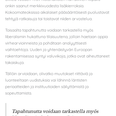
onkin saanut merkkivuodesta lisäkierroksia.
Kokoomateoksissa aikalaiset pääsääntöisesti puolustavat
tehtyjä ratkaisuja tai toistavat niiden arvostelua.
Toisaalta tapahtunutta voidaan tarkastella myös
liberalismin hukattuna tilaisuutena, jolloin haetaan oppia
virhearvioinneista ja pohditaan analyyttisesti
vaihtoehtoja. Uuden ja yhtenäistyvän Euroopan
rakentamisessa syntyi valuvikoja, jotka ovat aiheuttaneet
takaiskuja.
Tällöin arvioidaan, olivatko muutokset riittäviä ja
luonteeltaan uudistuksia vai lähinnä läntisten
periaatteiden ja instituutioiden säilyttämistä ja
sopeuttamista.
Tapahtunutta voidaan tarkastella myös