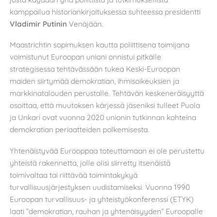
kamppailua historiankirjoituksessa suhteessa presidentti
Vladimir Putinin
Venäjään.
Maastrichtin sopimuksen kautta poliittisena toimijana
voimistunut Euroopan unioni onnistui pitkälle
strategisessa tehtävässään tukea Keski-Euroopan
maiden siirtymää demokratian, ihmisoikeuksien ja
markkinatalouden perustalle. Tehtävän keskeneräisyyttä
osoittaa, että muutoksen kärjessä jäseniksi tulleet Puola
ja Unkari ovat vuonna 2020 unionin tutkinnan kohteina
demokratian periaatteiden polkemisesta.
Yhtenäistyvää Eurooppaa toteuttamaan ei ole perustettu
yhteistä rakennetta, jolle olisi siirretty itsenäistä
toimivaltaa tai riittävää toimintakykyä
turvallisuusjärjestyksen uudistamiseksi. Vuonna 1990
Euroopan turvallisuus- ja yhteistyökonferenssi (ETYK)
laati ”demokratian, rauhan ja yhtenäisyyden” Euroopalle