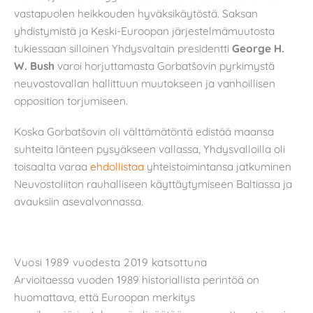
vastapuolen heikkouden hyväksikäytöstä. Saksan
yhdistymistä ja Keski-Euroopan järjestelmämuutosta
tukiessaan silloinen Yhdysvaltain presidentti
George H.
W. Bush
varoi horjuttamasta Gorbatšovin pyrkimystä
neuvostovallan hallittuun muutokseen ja vanhoillisen
opposition torjumiseen.
Koska Gorbatšovin oli välttämätöntä edistää maansa
suhteita länteen pysyäkseen vallassa, Yhdysvalloilla oli
toisaalta varaa
ehdollistaa
yhteistoimintansa jatkuminen
Neuvostoliiton rauhalliseen käyttäytymiseen Baltiassa ja
avauksiin asevalvonnassa.
Vuosi 1989 vuodesta 2019 katsottuna
Arvioitaessa vuoden 1989 historiallista perintöä on
huomattava, että Euroopan merkitys