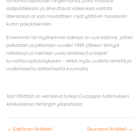
turvallisuuspoliittiset ongelmansa, jotka vuotavat
sisäpolitiikkaan ja aiheuttavat vaikeuksia vastata
liberaaleja arvoja noudattaen rajat ylittäviin haasteisiin
kuten pakolaiskriisiin.
Ennemmin tai myöhemmin edessä on uusi käänne, jolloin
paikataan ja jatketaan vuoden 1989 jälkeen tehtyjä
ratkaisuja ja haetaan uusia aineksia Euroopan
turvallisuusjärjestykseen – ehkä myös uudella nimellä ja
uudenlaisella aatteellisella suunnalla.
Kari Möttölä on vieraileva tutkija Eurooppa-tutkimuksen
keskuksessa Helsingin yliopistossa.
←
Edellinen Artikkeli
Seuraava Artikkeli
→