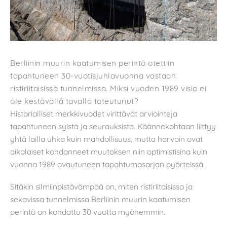
Berliinin muurin kaatumisen perintö otettiin
tapahtuneen 30-vuotisjuhlavuonna vastaan
ristiriitaisissa tunnelmissa. Miksi vuoden 1989 visio ei
ole kestävällä tavalla toteutunut?
Historialliset merkkivuodet virittävät arviointeja
tapahtuneen syistä ja seurauksista. Käännekohtaan liittyy
yhtä lailla uhka kuin mahdollisuus, mutta harvoin ovat
aikalaiset kohdanneet muutoksen niin optimistisina kuin
vuonna 1989 avautuneen tapahtumasarjan pyörteissä.
Sitäkin silmiinpistävämpää on, miten ristiriitaisissa ja
sekavissa tunnelmissa Berliinin muurin kaatumisen
perintö on kohdattu 30 vuotta myöhemmin.