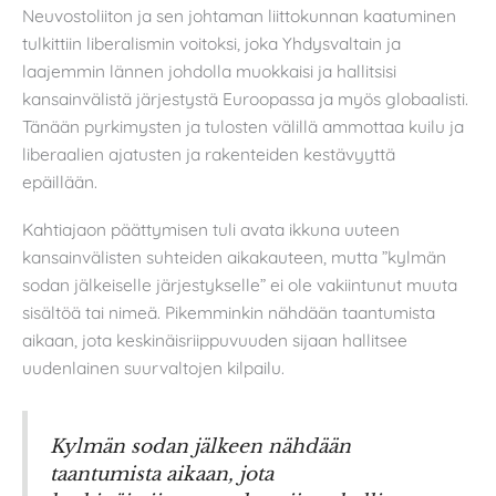
Neuvostoliiton ja sen johtaman liittokunnan kaatuminen
tulkittiin liberalismin voitoksi, joka Yhdysvaltain ja
laajemmin lännen johdolla muokkaisi ja hallitsisi
kansainvälistä järjestystä Euroopassa ja myös globaalisti.
Tänään pyrkimysten ja tulosten välillä ammottaa kuilu ja
liberaalien ajatusten ja rakenteiden kestävyyttä
epäillään.
Kahtiajaon päättymisen tuli avata ikkuna uuteen
kansainvälisten suhteiden aikakauteen, mutta ”kylmän
sodan jälkeiselle järjestykselle” ei ole vakiintunut muuta
sisältöä tai nimeä. Pikemminkin nähdään taantumista
aikaan, jota keskinäisriippuvuuden sijaan hallitsee
uudenlainen suurvaltojen kilpailu.
Kylmän sodan jälkeen nähdään
taantumista aikaan, jota