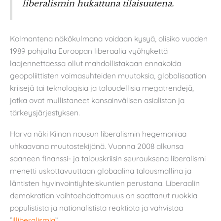
liberalismin hukattuna tilaisuutena.
Kolmantena näkökulmana voidaan kysyä, olisiko vuoden
1989 pohjalta Euroopan liberaalia vyöhykettä
laajennettaessa ollut mahdollistakaan ennakoida
geopoliittisten voimasuhteiden muutoksia, globalisaation
kriisejä tai teknologisia ja taloudellisia megatrendejä,
jotka ovat mullistaneet kansainvälisen asialistan ja
tärkeysjärjestyksen.
Harva näki Kiinan nousun liberalismin hegemoniaa
uhkaavana muutostekijänä. Vuonna 2008 alkunsa
saaneen finanssi- ja talouskriisin seurauksena liberalismi
menetti uskottavuuttaan globaalina talousmallina ja
läntisten hyvinvointiyhteiskuntien perustana. Liberaalin
demokratian vaihtoehdottomuus on saattanut ruokkia
populistista ja nationalistista reaktiota ja vahvistaa
”
illiberalismia
”.