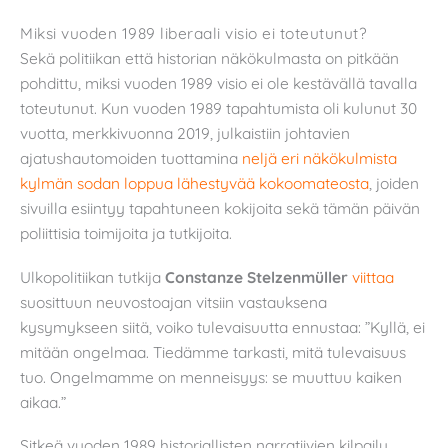
Miksi vuoden 1989 liberaali visio ei toteutunut?
Sekä politiikan että historian näkökulmasta on pitkään
pohdittu, miksi vuoden 1989 visio ei ole kestävällä tavalla
toteutunut. Kun vuoden 1989 tapahtumista oli kulunut 30
vuotta, merkkivuonna 2019, julkaistiin johtavien
ajatushautomoiden tuottamina
neljä
eri näkökulmista
kylmän sodan loppua
lähestyvää kokoomateosta
, joiden
sivuilla esiintyy tapahtuneen kokijoita sekä tämän päivän
poliittisia toimijoita ja tutkijoita.
Ulkopolitiikan tutkija
Constanze Stelzenmüller
viittaa
suosittuun neuvostoajan vitsiin vastauksena
kysymykseen siitä, voiko tulevaisuutta ennustaa: ”Kyllä, ei
mitään ongelmaa. Tiedämme tarkasti, mitä tulevaisuus
tuo. Ongelmamme on menneisyys: se muuttuu kaiken
aikaa.”
Sitkeä vuoden 1989 historiallisten narratiivien kilpailu