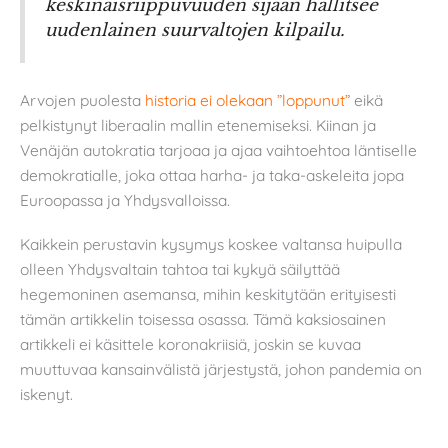
keskinäisriippuvuuden sijaan hallitsee
uudenlainen suurvaltojen kilpailu.
Arvojen puolesta
historia ei olekaan ”loppunut”
eikä
pelkistynyt liberaalin mallin etenemiseksi. Kiinan ja
Venäjän autokratia tarjoaa ja ajaa vaihtoehtoa läntiselle
demokratialle, joka ottaa harha- ja taka-askeleita jopa
Euroopassa ja Yhdysvalloissa.
Kaikkein perustavin kysymys koskee valtansa huipulla
olleen Yhdysvaltain tahtoa tai kykyä säilyttää
hegemoninen asemansa, mihin keskitytään erityisesti
tämän artikkelin toisessa osassa. Tämä kaksiosainen
artikkeli ei käsittele koronakriisiä, joskin se kuvaa
muuttuvaa kansainvälistä järjestystä, johon pandemia on
iskenyt.