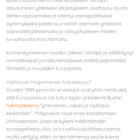
sitoutuminen yhteiseen järjestykseen osoittautui alusta
lähtien epävarmaksi ja kääntyi voimapoliittiseksi
pyrkimykseksi palata suurvallan asemaan yhteisistä
säännöistä piittaamatta ja välivyöhykkeen maiden
turvallisuutta horjuttamalla.
Kolmenkymmenen vuoden jälkeen Venäjä on etääntynyt
normatiivisesti ja institutionaalisesti entistä pidemmälle
lännestä ja muustakin Euroopasta.
Vaihtuvan hegemonian tulevaisuus?
Vuoden 1989 perinnön arvioitsijat ovat yhtä mieltä siitä,
että Euroopasta ei ole tullut täysin presidentti Bushin
hahmottelema
”yhtenäinen, vapaa ja rauhassa
keskenään”. Yhdysvallat nousi ensin kiistattomaan
johtoasemaan, jossa se kykeni määrittämään
eurooppalaista ulko- ja turvallisuuspoliittista raamia,
mutta vetäytyi sitten omien toimiensa seurauksena