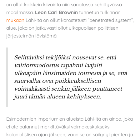
on ollut kaikkein kiivainta niin sanotussa kehittyvässä
maailmassa.
Leon Carl Brownin
tunnetun tulkinnan
mukaan
Lähi-itä on ollut korostetusti ”penetrated system”,
alue, joka on jatkuvasti ollut ulkopuolisen poliittisen
järjestelmän lävistämä.
Selittäviksi tekijöiksi nousevat se, että
valtiomuodostus tapahtui laajalti
ulkoapäin länsimaiden toimesta ja se, että
suurvallat ovat poikkeuksellisen
voimakkaasti senkin jälkeen puuttuneet
juuri tämän alueen kehitykseen.
Esimodernien imperiumien alueista Lähi-itä on ainoa, joka
ei ole palannut merkittäväksi voimakeskukseksi
kolonialistisen ajan jälkeen, vaan se on säilynyt pienten ja