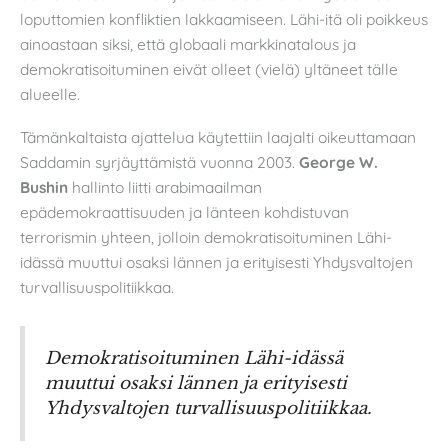
loputtomien konfliktien lakkaamiseen. Lähi-itä oli poikkeus
ainoastaan siksi, että globaali markkinatalous ja
demokratisoituminen eivät olleet (vielä) yltäneet tälle
alueelle.
Tämänkaltaista ajattelua käytettiin laajalti oikeuttamaan
Saddamin syrjäyttämistä vuonna 2003.
George W.
Bushin
hallinto liitti arabimaailman
epädemokraattisuuden ja länteen kohdistuvan
terrorismin yhteen, jolloin demokratisoituminen Lähi-
idässä muuttui osaksi lännen ja erityisesti Yhdysvaltojen
turvallisuuspolitiikkaa.
Demokratisoituminen Lähi-idässä
muuttui osaksi lännen ja erityisesti
Yhdysvaltojen turvallisuuspolitiikkaa.