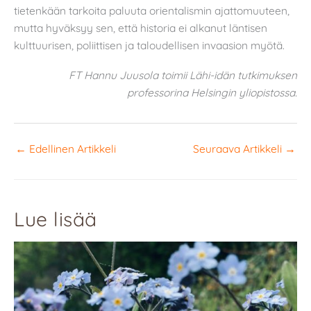
tietenkään tarkoita paluuta orientalismin ajattomuuteen,
mutta hyväksyy sen, että historia ei alkanut läntisen
kulttuurisen, poliittisen ja taloudellisen invaasion myötä.
FT Hannu Juusola toimii Lähi-idän tutkimuksen
professorina Helsingin yliopistossa.
←
Edellinen Artikkeli
Seuraava Artikkeli
→
Lue lisää