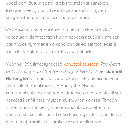
uudelleen löytymisestä: arabit taistelevat samojen
taloudelliseen ja poliittiseen tasa-arvoon liittyvien
kysymysten puolesta kuin muutkin ihmiset.
Vastaavasti sektarianismin ja muiden ”alkuperäisiksi”
väitettyjen identiteettien hyvin nopeaa nousua viimeisen
parin vuosikymmenen aikana on vaikea selittää edellä
mainituilla rakenteita painottavilla malleilla.
Vuonna 1996 ilmestyneessä
kohuteoksessaan
The Clash
of Civilizations and the Remaking of World Order
Samuel
Huntington
ei mainitse sanallakaan sektarianismia vaan
islamilainen maailma esitetään yhtenäisenä
kulttuuripiirinä, joka hänen mukaansa on poikkeuksellisen
herkästi konfliktissa muiden kulttuurien kanssa. Tänään
nimenmaan sunnien ja šiiojen vastakkainasettelu on
noussut keskeiseksi poliittiseksi kysymykseksi Lähi-idässä
ja osin laajemminkin islamilaisessa maailmassa.