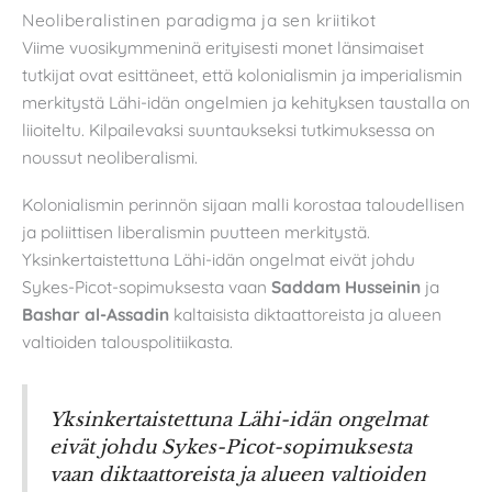
Neoliberalistinen paradigma ja sen kriitikot
Viime vuosikymmeninä erityisesti monet länsimaiset
tutkijat ovat esittäneet, että kolonialismin ja imperialismin
merkitystä Lähi-idän ongelmien ja kehityksen taustalla on
liioiteltu. Kilpailevaksi suuntaukseksi tutkimuksessa on
noussut neoliberalismi.
Kolonialismin perinnön sijaan malli korostaa taloudellisen
ja poliittisen liberalismin puutteen merkitystä.
Yksinkertaistettuna Lähi-idän ongelmat eivät johdu
Sykes-Picot-sopimuksesta vaan
Saddam Husseinin
ja
Bashar al-Assadin
kaltaisista diktaattoreista ja alueen
valtioiden talouspolitiikasta.
Yksinkertaistettuna Lähi-idän ongelmat
eivät johdu Sykes-Picot-sopimuksesta
vaan diktaattoreista ja alueen valtioiden