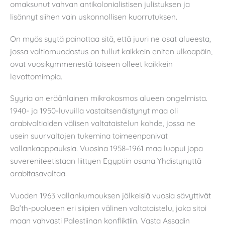
omaksunut vahvan antikolonialistisen julistuksen ja
lisännyt siihen vain uskonnollisen kuorrutuksen.
On myös syytä painottaa sitä, että juuri ne osat alueesta,
jossa valtiomuodostus on tullut kaikkein eniten ulkoapäin,
ovat vuosikymmenestä toiseen olleet kaikkein
levottomimpia.
Syyria on eräänlainen mikrokosmos alueen ongelmista.
1940- ja 1950-luvuilla vastaitsenäistynyt maa oli
arabivaltioiden välisen valtataistelun kohde, jossa ne
usein suurvaltojen tukemina toimeenpanivat
vallankaappauksia. Vuosina 1958–1961 maa luopui jopa
suvereniteetistaan liittyen Egyptiin osana Yhdistynyttä
arabitasavaltaa.
Vuoden 1963 vallankumouksen jälkeisiä vuosia sävyttivät
Ba’th-puolueen eri siipien välinen valtataistelu, joka sitoi
maan vahvasti Palestiinan konfliktiin. Vasta Assadin