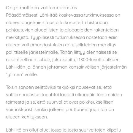
Ongelmallinen valtiomuodostus
Pääsääntöisesti Lähi-itää koskevassa tutkimuksessa on
alueen ongelmien taustalla korostettu historiaan
pohjautuvien alueellisten ja globaaleiden rakenteiden
merkitystä. Tyypillisesti tutkimuksessa nostetaan esiin
alueen valtiomuodostuksen erityispiirteiden merkitys
poliittiselle järjestelmälle. Tähän liittyy olennaisesti se
rakenteellinen suhde, joka kehittyi 1800-luvulta alkaen
Lähi-idän ja lännen johtaman kansainvälisen järjestelmän
”ytimen” välille.
Toisin sanoen selittäviksi tekijöiksi nousevat se, että
valtiomuodostus tapahtui laajalti ulkoapäin länsimaiden
toimesta ja se, että suurvallat ovat poikkeuksellisen
voimakkaasti senkin jälkeen puuttuneet juuri tämän
alueen kehitykseen.
Lähi-itä on ollut alue, jossa ja josta suurvaltojen kilpailu