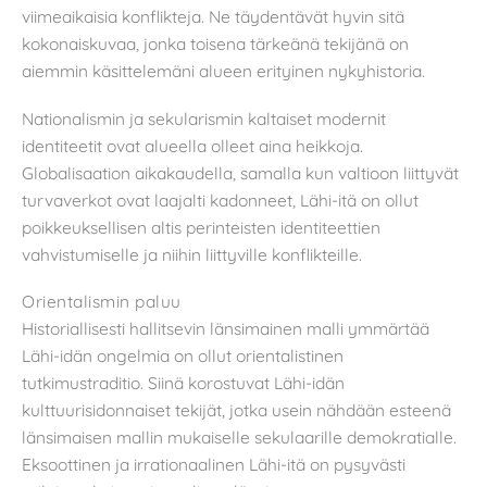
viimeaikaisia konflikteja. Ne täydentävät hyvin sitä
kokonaiskuvaa, jonka toisena tärkeänä tekijänä on
aiemmin käsittelemäni alueen erityinen nykyhistoria.
Nationalismin ja sekularismin kaltaiset modernit
identiteetit ovat alueella olleet aina heikkoja.
Globalisaation aikakaudella, samalla kun valtioon liittyvät
turvaverkot ovat laajalti kadonneet, Lähi-itä on ollut
poikkeuksellisen altis perinteisten identiteettien
vahvistumiselle ja niihin liittyville konflikteille.
Orientalismin paluu
Historiallisesti hallitsevin länsimainen malli ymmärtää
Lähi-idän ongelmia on ollut orientalistinen
tutkimustraditio. Siinä korostuvat Lähi-idän
kulttuurisidonnaiset tekijät, jotka usein nähdään esteenä
länsimaisen mallin mukaiselle sekulaarille demokratialle.
Eksoottinen ja irrationaalinen Lähi-itä on pysyvästi