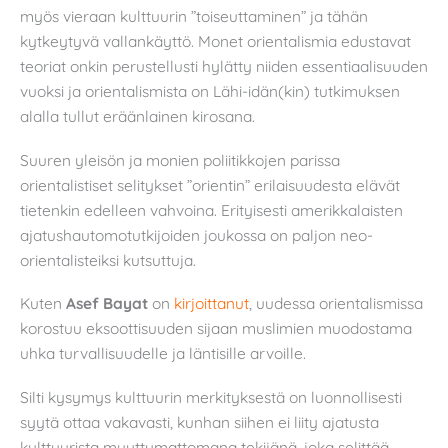
myös vieraan kulttuurin ”toiseuttaminen” ja tähän
kytkeytyvä vallankäyttö. Monet orientalismia edustavat
teoriat onkin perustellusti hylätty niiden essentiaalisuuden
vuoksi ja orientalismista on Lähi-idän(kin) tutkimuksen
alalla tullut eräänlainen kirosana.
Suuren yleisön ja monien poliitikkojen parissa
orientalistiset selitykset ”orientin” erilaisuudesta elävät
tietenkin edelleen vahvoina. Erityisesti amerikkalaisten
ajatushautomotutkijoiden joukossa on paljon neo-
orientalisteiksi kutsuttuja.
Kuten
Asef Bayat
on
kirjoittanut
, uudessa orientalismissa
korostuu eksoottisuuden sijaan muslimien muodostama
uhka turvallisuudelle ja läntisille arvoille.
Silti kysymys kulttuurin merkityksestä on luonnollisesti
syytä ottaa vakavasti, kunhan siihen ei liity ajatusta
kulttuurista muuttumattomana tekijänä, joka selittää