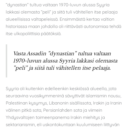
”dynastian” tultua valtaan 1970-luvun alussa Syyria
lakkasi olemasta ”peli” ja siitä tuli vähitellen itse pelaaja
alueellisissa valtapeleissä. Ensimmäistä kertaa valtion
historiassa maan johdolla oli riittävästi autonomiaa tehdä
itse ulkopoliittisia päätöksiä.
Vasta Assadin ”dynastian” tultua valtaan
1970-luvun alussa Syyria lakkasi olemasta
”peli” ja siitä tuli vähitellen itse pelaaja.
Syyria oli kuitenkin edelleenkin keskiössä alueella, jota
seuraavina vuosikymmeninä sävyttivät islamismin nousu,
Palestiinan kysymys, Libanonin sisällissota, Irakin ja Iranin
välinen pitkä sota, Persianlahden sota ja viimein
Yhdysvaltojen toimeenpanema Irakin miehitys ja
sektarianismin, eli uskontokuntaan kuulumiseen liittyvän