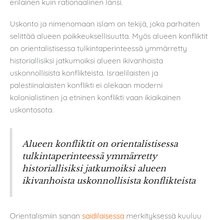
erilainen kuin rationaalinen länsi.
Uskonto ja nimenomaan islam on tekijä, joka parhaiten
selittää alueen poikkeuksellisuutta. Myös alueen konfliktit
on orientalistisessa tulkintaperinteessä ymmärretty
historiallisiksi jatkumoiksi alueen ikivanhoista
uskonnollisista konflikteista. Israelilaisten ja
palestiinalaisten konflikti ei olekaan moderni
kolonialistinen ja etninen konflikti vaan ikiaikainen
uskontosota.
Alueen konfliktit on orientalistisessa
tulkintaperinteessä ymmärretty
historiallisiksi jatkumoiksi alueen
ikivanhoista uskonnollisista konflikteista
Orientalismiin sanan
saidilaisessa
merkityksessä kuuluu