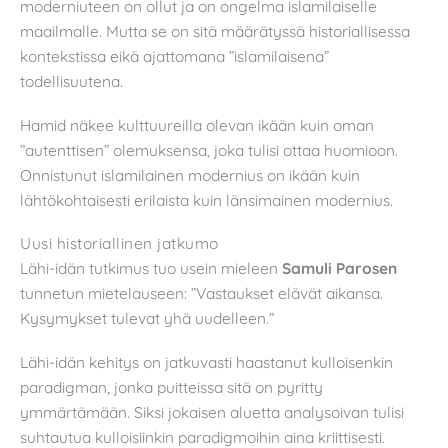
moderniuteen on ollut ja on ongelma islamilaiselle
maailmalle. Mutta se on sitä määrätyssä historiallisessa
kontekstissa eikä ajattomana ”islamilaisena”
todellisuutena.
Hamid näkee kulttuureilla olevan ikään kuin oman
”autenttisen” olemuksensa, joka tulisi ottaa huomioon.
Onnistunut islamilainen modernius on ikään kuin
lähtökohtaisesti erilaista kuin länsimainen modernius.
Uusi historiallinen jatkumo
Lähi-idän tutkimus tuo usein mieleen
Samuli Parosen
tunnetun mietelauseen: ”Vastaukset elävät aikansa.
Kysymykset tulevat yhä uudelleen.”
Lähi-idän kehitys on jatkuvasti haastanut kulloisenkin
paradigman, jonka puitteissa sitä on pyritty
ymmärtämään. Siksi jokaisen aluetta analysoivan tulisi
suhtautua kulloisiinkin paradigmoihin aina kriittisesti.