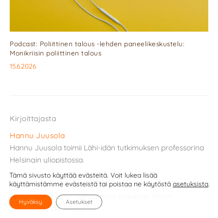
Podcast: Poliittinen talous -lehden paneelikeskustelu:
Monikriisin poliittinen talous
15.6.2026
Kirjoittajasta
Hannu Juusola
Hannu Juusola toimii Lähi-idän tutkimuksen professorina
Helsingin yliopistossa.
Tämä sivusto käyttää evästeitä. Voit lukea lisää
käyttämistämme evästeistä tai poistaa ne käytöstä
asetuksista
.
1 ajatus aiheesta “Paradigma hukassa: Miten
Hyväksy
Asetukset
ymmärtää Lähi-itää?”