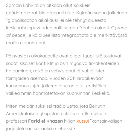
Samoin Lähi-itä on pitkään ollut kaikkein
epädemokraattisin globaali alue. Kylmän sodan jälkeinen
”globalisaation aikakausi” ei ole tehnyt alueesta
keskinäisriippuvuuden hallitsemaa ”rauhan aluetta” (
zone
of peace
), eikä alueellista integraatiota ole merkittävässä
määrin tapahtunut.
Päinvastoin aikakaudelle ovat olleet tyypillisiä toistuvat
sodat, sisäiset konfliktit ja osin myös valtiorakenteiden
hajoaminen, mikä on vahvistanut ei-valtiollisten
toimijoiden asemaa. Vuoden 2011 arabikevään
kansannousujen jälkeen alue on ollut entistäkin
vaikeammin hahmotettavan kuohunnan keskellä.
Miten meidän tulisi selittää aluetta, jota Beirutin
Amerikkalaisen yliopiston politiikan tutkimuksen
professori
Farid el Khazen
hiljan
kutsui
”kansainvälisen
järjestelmän sairaaksi mieheksi”?