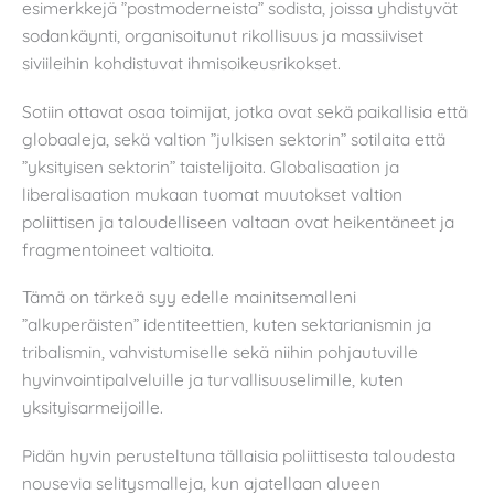
esimerkkejä ”postmoderneista” sodista, joissa yhdistyvät
sodankäynti, organisoitunut rikollisuus ja massiiviset
siviileihin kohdistuvat ihmisoikeusrikokset.
Sotiin ottavat osaa toimijat, jotka ovat sekä paikallisia että
globaaleja, sekä valtion ”julkisen sektorin” sotilaita että
”yksityisen sektorin” taistelijoita. Globalisaation ja
liberalisaation mukaan tuomat muutokset valtion
poliittisen ja taloudelliseen valtaan ovat heikentäneet ja
fragmentoineet valtioita.
Tämä on tärkeä syy edelle mainitsemalleni
”alkuperäisten” identiteettien, kuten sektarianismin ja
tribalismin, vahvistumiselle sekä niihin pohjautuville
hyvinvointipalveluille ja turvallisuuselimille, kuten
yksityisarmeijoille.
Pidän hyvin perusteltuna tällaisia poliittisesta taloudesta
nousevia selitysmalleja, kun ajatellaan alueen