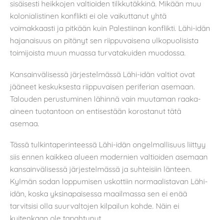
sisäisesti heikkojen valtioiden tilkkutäkkinä. Mikään muu
kolonialistinen konflikti ei ole vaikuttanut yhtä
voimakkaasti ja pitkään kuin Palestiinan konflikti. Lähi-idän
hajanaisuus on pitänyt sen riippuvaisena ulkopuolisista
toimijoista muun muassa turvatakuiden muodossa.
Kansainvälisessä järjestelmässä Lähi-idän valtiot ovat
jääneet keskuksesta riippuvaisen periferian asemaan.
Talouden perustuminen lähinnä vain muutaman raaka-
aineen tuotantoon on entisestään korostanut tätä
asemaa.
Tässä tulkintaperinteessä Lähi-idän ongelmallisuus liittyy
siis ennen kaikkea alueen modernien valtioiden asemaan
kansainvälisessä järjestelmässä ja suhteisiin länteen.
Kylmän sodan loppumisen uskottiin normaalistavan Lähi-
idän, koska yksinapaisessa maailmassa sen ei enää
tarvitsisi olla suurvaltojen kilpailun kohde. Näin ei
kuitenkaan ole tapahtunut.