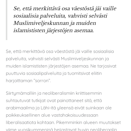
Se, että merkittävä osa väestöstä jäi vaille
sosiaalisia palveluita, vahvisti selvästi
Muslimiveljeskunnan ja muiden
islamististen järjestöjen asemaa.
Se, että merkittävä osa väestöstä jäi vaille sosiaalisia
palveluita, vahvisti selvästi Muslimiveljeskunnan ja
muiden islamististen järjestöjen asemaa. Ne tarjosivat
puuttuvia sosiaalipalveluita ja tuomitsivat eliitin
harjoittaman ”sorron”.
Siirtymämalliin ja neoliberalismiin kriittisemmin
suhtautuvat tutkijat ovat painottaneet sitä, että
arabimaailma ja Lähi-itä yleensä eivät suinkaan ole
poikkeuksellinen alue vastahakoisuudessaan
liberalisaatiota kohtaan. Pikemminkin alueen muutokset
viime vuosikymmeninä heijastavat hyvin neoliberaalin