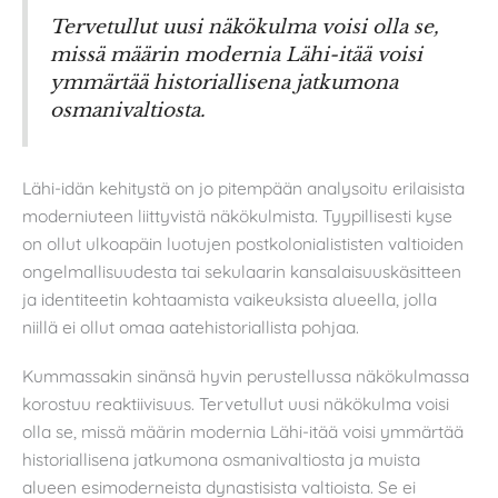
Tervetullut uusi näkökulma voisi olla se,
missä määrin modernia Lähi-itää voisi
ymmärtää historiallisena jatkumona
osmanivaltiosta.
Lähi-idän kehitystä on jo pitempään analysoitu erilaisista
moderniuteen liittyvistä näkökulmista. Tyypillisesti kyse
on ollut ulkoapäin luotujen postkolonialististen valtioiden
ongelmallisuudesta tai sekulaarin kansalaisuuskäsitteen
ja identiteetin kohtaamista vaikeuksista alueella, jolla
niillä ei ollut omaa aatehistoriallista pohjaa.
Kummassakin sinänsä hyvin perustellussa näkökulmassa
korostuu reaktiivisuus. Tervetullut uusi näkökulma voisi
olla se, missä määrin modernia Lähi-itää voisi ymmärtää
historiallisena jatkumona osmanivaltiosta ja muista
alueen esimoderneista dynastisista valtioista. Se ei