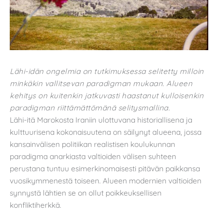
Lähi-idän ongelmia on tutkimuksessa selitetty milloin
minkäkin vallitsevan paradigman mukaan. Alueen
kehitys on kuitenkin jatkuvasti haastanut kulloisenkin
paradigman riittämättömänä selitysmallina.
Lähi-itä Marokosta Iraniin ulottuvana historiallisena ja
kulttuurisena kokonaisuutena on säilynyt alueena, jossa
kansainvälisen politiikan realistisen koulukunnan
paradigma anarkiasta valtioiden välisen suhteen
perustana tuntuu esimerkinomaisesti pitävän paikkansa
vuosikymmenestä toiseen. Alueen modernien valtioiden
synnystä lähtien se on ollut poikkeuksellisen
konfliktiherkkä.