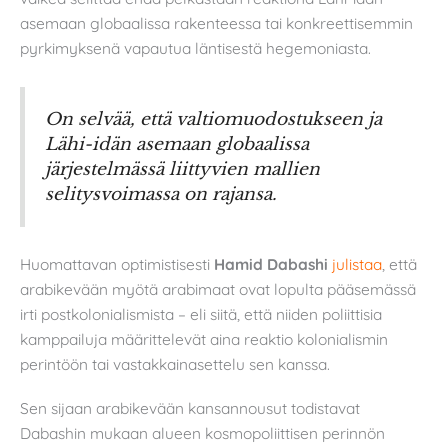
asemaan globaalissa rakenteessa tai konkreettisemmin
pyrkimyksenä vapautua läntisestä hegemoniasta.
On selvää, että valtiomuodostukseen ja
Lähi-idän asemaan globaalissa
järjestelmässä liittyvien mallien
selitysvoimassa on rajansa.
Huomattavan optimistisesti
Hamid Dabashi
julistaa
, että
arabikevään myötä arabimaat ovat lopulta pääsemässä
irti postkolonialismista – eli siitä, että niiden poliittisia
kamppailuja määrittelevät aina reaktio kolonialismin
perintöön tai vastakkainasettelu sen kanssa.
Sen sijaan arabikevään kansannousut todistavat
Dabashin mukaan alueen kosmopoliittisen perinnön