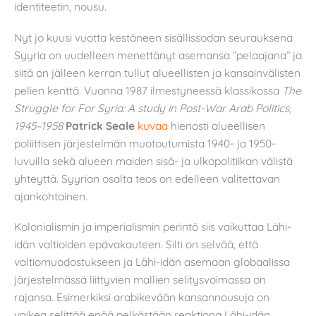
identiteetin, nousu.
Nyt jo kuusi vuotta kestäneen sisällissodan seurauksena
Syyria on uudelleen menettänyt asemansa ”pelaajana” ja
siitä on jälleen kerran tullut alueellisten ja kansainvälisten
pelien kenttä. Vuonna 1987 ilmestyneessä klassikossa
The
Struggle for For Syria: A study in Post-War Arab Politics,
1945–1958
Patrick Seale
kuvaa
hienosti alueellisen
poliittisen järjestelmän muotoutumista 1940- ja 1950-
luvuilla sekä alueen maiden sisä- ja ulkopolitiikan välistä
yhteyttä. Syyrian osalta teos on edelleen valitettavan
ajankohtainen.
Kolonialismin ja imperialismin perintö siis vaikuttaa Lähi-
idän valtioiden epävakauteen. Silti on selvää, että
valtiomuodostukseen ja Lähi-idän asemaan globaalissa
järjestelmässä liittyvien mallien selitysvoimassa on
rajansa. Esimerkiksi arabikevään kansannousuja on
vaikea selittää enää pelkästään reaktiona Lähi-idän