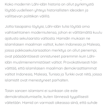
Koko modernin Lähi-idän historia on ollut pyrkimystä
löytää uudelleen yhteys historiallisten ideoiden ja
vallitsevan politiikan välillä.
Jotta tasapaino löytyisi, Lähi-idän tulisi löytää oma
vaihtoehtoinen moderniutensa, johon ei välttämättä kuulu
ajatusta sekulaarista valtiosta. Hamidin mukaan ne
islamilaisen maailman valtiot, kuten Indonesia ja Malesia,
joissa pakkosekularisaation merkitys on ollut pienempi,
ovat pääsääntöisesti onnistuneet paremmin kuin Lähi-
idän muslimienemmistöiset valtiot. Provokatiivisesti hän
väittää, että islamilaisen maailman demokraattisimmat
valtiot Indonesia, Malesia, Tunisia ja Turkki ovat niitä, joissa
islamistit ovat menestyneet parhaiten.
Toisin sanoen islamismi ei suinkaan ole este
demokratisoitumiselle, kuten lännessä tyypillisesti
väitetään. Hamid on varmasti oikeassa siinä, että suhde