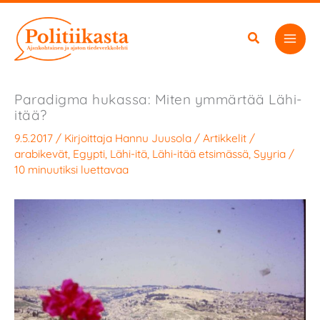
Siirry
sisältöön
Paradigma hukassa: Miten ymmärtää Lähi-
itää?
9.5.2017
/ Kirjoittaja
Hannu Juusola
/
Artikkelit
/
arabikevät
,
Egypti
,
Lähi-itä
,
Lähi-itää etsimässä
,
Syyria
/
10 minuutiksi luettavaa