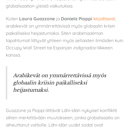
globalisaation yleisiä vaikutuksia.
Kuten
Laura Guazzone
ja
Daniela Pioppi
kirjoittavat
,
arabikevät on ymmärrettävissä myös globaalin kriisin
paikalliseksi heijastumaksi. Siten arabimaailman
tapahtumat liittyvät yhteen myös sellaisten ilmiöiden kuin
Occupy Wall Street tai Espanjan
indignados
-liikkeen
kanssa.
Arabikevät on ymmärrettävissä myös
globaalin kriisin paikalliseksi
heijastumaksi.
Guazzone ja Pioppi liittävät Lähi-idän nykyiset konfliktit
siihen merkittävään muutokseen, jonka globalisaatio on
aiheuttanut valtiolle. Lähi-idän uudet sodat ovat