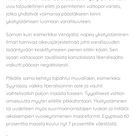
uusi taloudellinen eliitti ja perinteinen valtioporvaristo,
jotka yhdistivät voimansa päästäkseen kiinni
yksityistämisen luomaan varallisuuteen.
Samoin kuin esimerkiksi Venäjällä, nopea yksityistäminen
ilman toimivaa oikeusjärjestelmää johti varallisuuden
lisääntyvään keskittymiseen pienen eliitin käsiin. Sen
sijaan valtaosaan tavallisista kansalaisista liberalisaatio
vaikutti pääosin negatiivisesti.
Pitkälle sama kehitys tapahtui muuallakin, esimerkiksi
Syyriassa, vaikka liberalisoinnin aste ja vauhti
vaihtelivatkin paljon maasta toiseen. Tyypillisesti valtion
omaisuutta myytiin eliitille pilkkahintaan. Yksityistäminen
loi uudelleen myös suurmaanomistajien luokan ja mitätöi
aikaisempien vuosikymmenien maareformit. Egyptissä 60
prosenttia maasta kuului nyt 7 prosentille väestöstä.