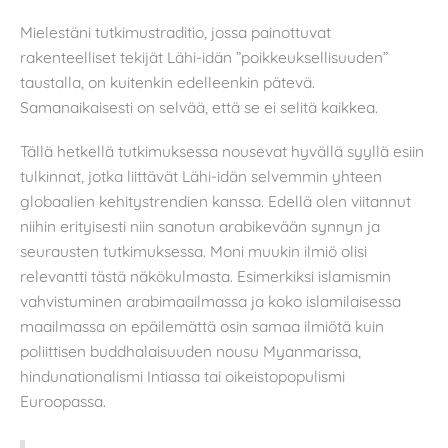
Mielestäni tutkimustraditio, jossa painottuvat
rakenteelliset tekijät Lähi-idän ”poikkeuksellisuuden”
taustalla, on kuitenkin edelleenkin pätevä.
Samanaikaisesti on selvää, että se ei selitä kaikkea.
Tällä hetkellä tutkimuksessa nousevat hyvällä syyllä esiin
tulkinnat, jotka liittävät Lähi-idän selvemmin yhteen
globaalien kehitystrendien kanssa. Edellä olen viitannut
niihin erityisesti niin sanotun arabikevään synnyn ja
seurausten tutkimuksessa. Moni muukin ilmiö olisi
relevantti tästä näkökulmasta. Esimerkiksi islamismin
vahvistuminen arabimaailmassa ja koko islamilaisessa
maailmassa on epäilemättä osin samaa ilmiötä kuin
poliittisen buddhalaisuuden nousu Myanmarissa,
hindunationalismi Intiassa tai oikeistopopulismi
Euroopassa.