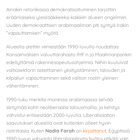
Ainakin retoriikassa demokratisoituminen tarjottiin
eräänlaiseksi yleislääkkeeksi kaikkiin alueen ongelmiin.
Uuden demokraattisen arabimaailman piti syntyä Irakin
”vapauttamisen” myötä.
Alueella alettiin viimeistään 1990-luvulla noudattaa
Kansainvälisen valuuttarahasto IMF:n ja Maailmanpankin
edellyttämiä rakennesopeutusohjelmia. Niihin kuuluivat
valtiosektorin asteittainen yksityistäminen, talouden ja
kilpailun vapauttaminen sekä valtion roolin yleinen
vähentäminen.
1990-luku merkitsi monessa arabimaassa selvää
siirtymää kohti neoliberaalia talousmallia, ja kehitys
vahvistui entisestään 2000-luvulla. Liberalisaation
saavutukset alueella ovat kuitenkin olleet hyvin
ristiriitaisia. Kuten
Nadia Farah
on
kirjoittanut
, Egyptissä
1990-luvun vahvasta liberalisaatiosta hyötyi pitkälti vain