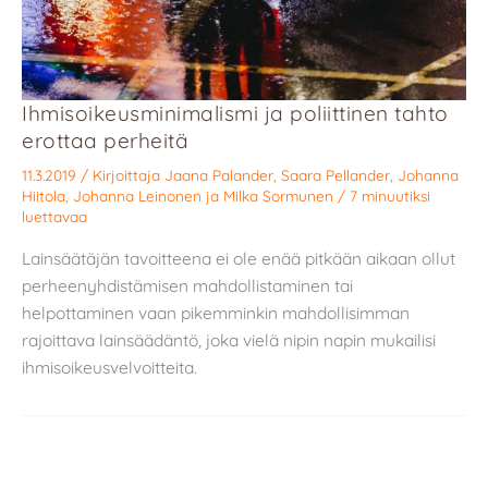
Ihmisoikeusminimalismi ja poliittinen tahto
erottaa perheitä
11.3.2019
/ Kirjoittaja
Jaana Palander
,
Saara Pellander
,
Johanna
Hiitola
,
Johanna Leinonen
ja
Milka Sormunen
/
7 minuutiksi
luettavaa
Lainsäätäjän tavoitteena ei ole enää pitkään aikaan ollut
perheenyhdistämisen mahdollistaminen tai
helpottaminen vaan pikemminkin mahdollisimman
rajoittava lainsäädäntö, joka vielä nipin napin mukailisi
ihmisoikeusvelvoitteita.