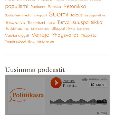
populismi
Retoriikka
Ranska
Puolueet
Suomi
talous
Sosiaalinen media
sukupuoli
talouspolitiikka
Turvallisuuspolitiikka
Tasa-arvo
Terrorismi
Turkki
Tutkimus
Ulkopolitiikka
Uskonto
työ
Ukrainan kriisi
Venäjä
Yhdysvallat
Yliopisto
Vaalianalyysit
Ympäristöpolitiikka
Äärioikeisto
Uusimmat podcastit