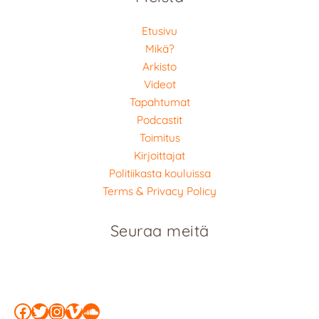
Etusivu
Mikä?
Arkisto
Videot
Tapahtumat
Podcastit
Toimitus
Kirjoittajat
Politiikasta kouluissa
Terms & Privacy Policy
Seuraa meitä
Facebook
Twitter
Instagram
Vimeo
SoundCloud