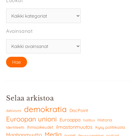
Luokat
Avainsanat
Selaa arkistoa
demokratia
DocPoint
Aktivismi
Euroopan unioni
Eurooppa
Historia
hallitus
ilmastonmuutos
Ihmisoikeudet
Kysy politiikasta
Identiteetti
Media
Maahanmuutto
nuoret
podcast
Perussuomalaiset