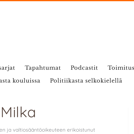
sarjat
Tapahtumat
Podcastit
Toimitu
kasta kouluissa
Politiikasta selkokielellä
 Milka
 ja valtiosääntöoikeuteen erikoistunut