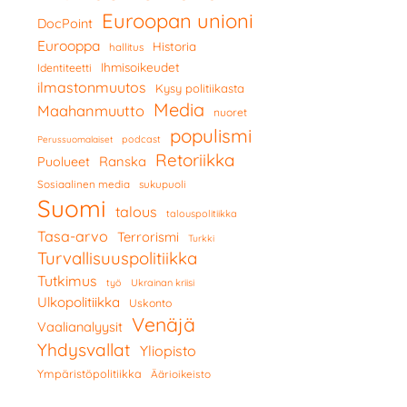
Euroopan unioni
DocPoint
Eurooppa
Historia
hallitus
Ihmisoikeudet
Identiteetti
ilmastonmuutos
Kysy politiikasta
Media
Maahanmuutto
nuoret
populismi
podcast
Perussuomalaiset
Retoriikka
Ranska
Puolueet
Sosiaalinen media
sukupuoli
Suomi
talous
talouspolitiikka
Tasa-arvo
Terrorismi
Turkki
Turvallisuuspolitiikka
Tutkimus
työ
Ukrainan kriisi
Ulkopolitiikka
Uskonto
Venäjä
Vaalianalyysit
Yhdysvallat
Yliopisto
Ympäristöpolitiikka
Äärioikeisto