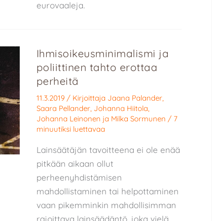
eurovaaleja.
Ihmisoikeusminimalismi ja
poliittinen tahto erottaa
perheitä
11.3.2019
/ Kirjoittaja
Jaana Palander
,
Saara Pellander
,
Johanna Hiitola
,
Johanna Leinonen
ja
Milka Sormunen
/
7
minuutiksi luettavaa
Lainsäätäjän tavoitteena ei ole enää
pitkään aikaan ollut
perheenyhdistämisen
mahdollistaminen tai helpottaminen
vaan pikemminkin mahdollisimman
rajoittava lainsäädäntö, joka vielä