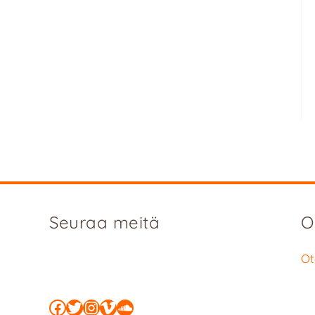
Seuraa meitä
O
Ot
Facebook
Twitter
Instagram
Vimeo
SoundCloud