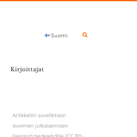
Suomi
s
Kirjoittajat
Artikkeliin sovelletaan
avoimen julkaisemisen
lisenssiä tiedelehdille (CC BY-