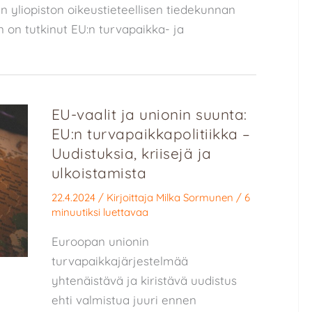
in yliopiston oikeustieteellisen tiedekunnan
n on tutkinut EU:n turvapaikka- ja
EU-vaalit ja unionin suunta:
EU:n turvapaikka­­politiikka –
Uudistuksia, kriisejä ja
ulkoistamista
22.4.2024
/ Kirjoittaja
Milka Sormunen
/
6
minuutiksi luettavaa
Euroopan unionin
turvapaikkajärjestelmää
yhtenäistävä ja kiristävä uudistus
ehti valmistua juuri ennen