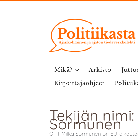
Siirry
sisältöön
Mikä?
Arkisto
Juttu
Kirjoittajaohjeet
Politii
Tekijän nimi:
Sormunen
OTT Milka Sormunen on EU-oikeuteen