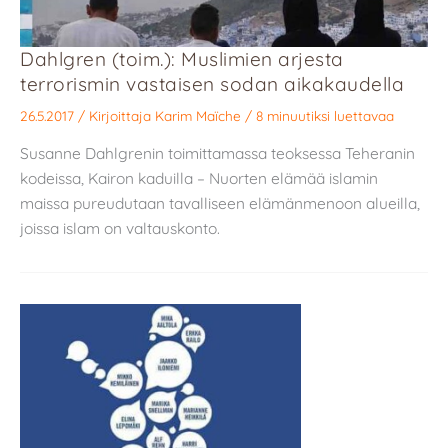
Dahlgren (toim.): Muslimien arjesta
terrorismin vastaisen sodan aikakaudella
26.5.2017
/ Kirjoittaja
Karim Maïche
/
8 minuutiksi luettavaa
Susanne Dahlgrenin toimittamassa teoksessa Teheranin
kodeissa, Kairon kaduilla – Nuorten elämää islamin
maissa pureudutaan tavalliseen elämänmenoon alueilla,
joissa islam on valtauskonto.