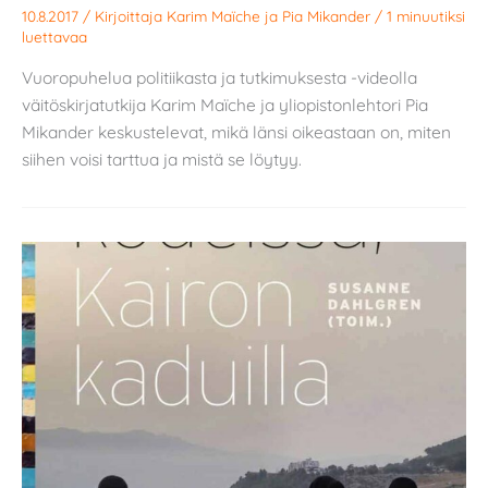
10.8.2017
/ Kirjoittaja
Karim Maïche
ja
Pia Mikander
/
1 minuutiksi
luettavaa
Vuoropuhelua politiikasta ja tutkimuksesta -videolla
väitöskirjatutkija Karim Maïche ja yliopistonlehtori Pia
Mikander keskustelevat, mikä länsi oikeastaan on, miten
siihen voisi tarttua ja mistä se löytyy.