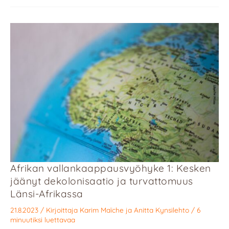
Afrikan vallankaappausvyöhyke 1: Kesken
jäänyt dekolonisaatio ja turvattomuus
Länsi-Afrikassa
21.8.2023
/ Kirjoittaja
Karim Maïche
ja
Anitta Kynsilehto
/
6
minuutiksi luettavaa