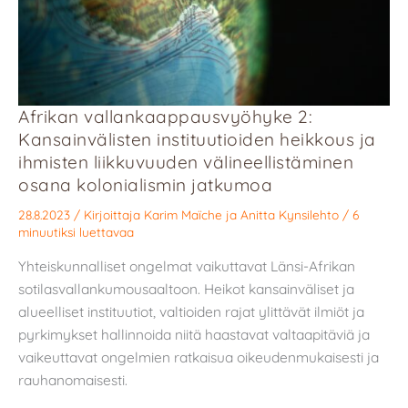
Afrikan vallankaappausvyöhyke 2:
Kansainvälisten instituutioiden heikkous ja
ihmisten liikkuvuuden välineellistäminen
osana kolonialismin jatkumoa
28.8.2023
/ Kirjoittaja
Karim Maïche
ja
Anitta Kynsilehto
/
6
minuutiksi luettavaa
Yhteiskunnalliset ongelmat vaikuttavat Länsi-Afrikan
sotilasvallankumousaaltoon. Heikot kansainväliset ja
alueelliset instituutiot, valtioiden rajat ylittävät ilmiöt ja
pyrkimykset hallinnoida niitä haastavat valtaapitäviä ja
vaikeuttavat ongelmien ratkaisua oikeudenmukaisesti ja
rauhanomaisesti.