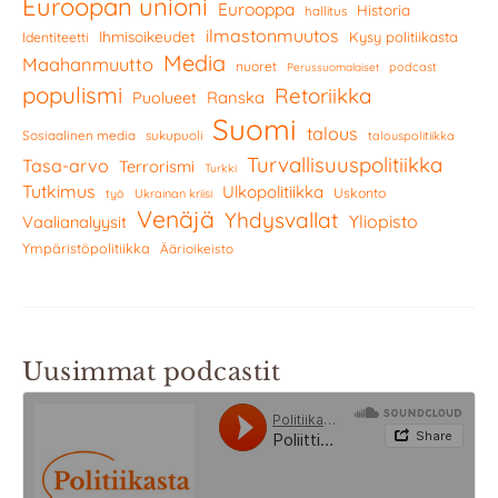
Euroopan unioni
Eurooppa
Historia
hallitus
ilmastonmuutos
Ihmisoikeudet
Kysy politiikasta
Identiteetti
Media
Maahanmuutto
nuoret
podcast
Perussuomalaiset
populismi
Retoriikka
Ranska
Puolueet
Suomi
talous
Sosiaalinen media
sukupuoli
talouspolitiikka
Turvallisuuspolitiikka
Tasa-arvo
Terrorismi
Turkki
Tutkimus
Ulkopolitiikka
Uskonto
työ
Ukrainan kriisi
Venäjä
Yhdysvallat
Yliopisto
Vaalianalyysit
Ympäristöpolitiikka
Äärioikeisto
Uusimmat podcastit