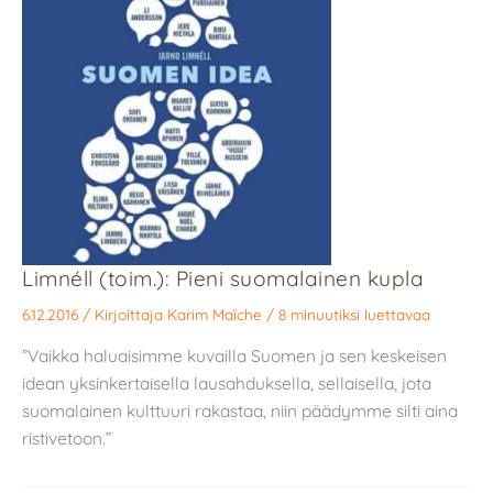
Limnéll (toim.): Pieni suomalainen kupla
6.12.2016
/ Kirjoittaja
Karim Maïche
/
8 minuutiksi luettavaa
”Vaikka haluaisimme kuvailla Suomen ja sen keskeisen
idean yksinkertaisella lausahduksella, sellaisella, jota
suomalainen kulttuuri rakastaa, niin päädymme silti aina
ristivetoon.”