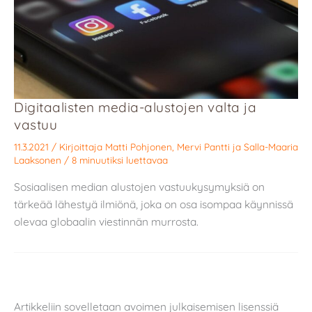
Digitaalisten media-alustojen valta ja
vastuu
11.3.2021
/ Kirjoittaja
Matti Pohjonen
,
Mervi Pantti
ja
Salla-Maaria
Laaksonen
/
8 minuutiksi luettavaa
Sosiaalisen median alustojen vastuukysymyksiä on
tärkeää lähestyä ilmiönä, joka on osa isompaa käynnissä
olevaa globaalin viestinnän murrosta.
Artikkeliin sovelletaan avoimen julkaisemisen lisenssiä