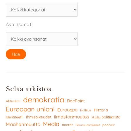
Avainsanat
Selaa arkistoa
demokratia
DocPoint
Aktivismi
Euroopan unioni
Eurooppa
Historia
hallitus
ilmastonmuutos
Ihmisoikeudet
Kysy politiikasta
Identiteetti
Media
Maahanmuutto
nuoret
podcast
Perussuomalaiset