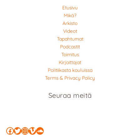
Etusivu
Mikä?
Arkisto
Videot
Tapahtumat
Podcastit
Toimitus
Kirjoittajat
Politiikasta kouluissa
Terms & Privacy Policy
Seuraa meitä
Facebook
Twitter
Instagram
Vimeo
SoundCloud