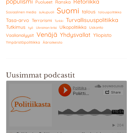
populismi
Retoriikka
Ranska
Puolueet
Suomi
talous
Sosiaalinen media
sukupuoli
talouspolitiikka
Turvallisuuspolitiikka
Tasa-arvo
Terrorismi
Turkki
Tutkimus
Ulkopolitiikka
Uskonto
työ
Ukrainan kriisi
Venäjä
Yhdysvallat
Yliopisto
Vaalianalyysit
Ympäristöpolitiikka
Äärioikeisto
Uusimmat podcastit