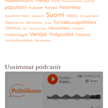
Media
Maahanmuutto
nuoret
podcast
Perussuomalaiset
populismi
Retoriikka
Ranska
Puolueet
Suomi
talous
Sosiaalinen media
sukupuoli
talouspolitiikka
Turvallisuuspolitiikka
Tasa-arvo
Terrorismi
Turkki
Tutkimus
Ulkopolitiikka
Uskonto
työ
Ukrainan kriisi
Venäjä
Yhdysvallat
Yliopisto
Vaalianalyysit
Ympäristöpolitiikka
Äärioikeisto
Uusimmat podcastit