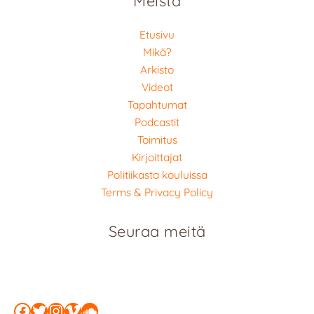
Meistä
Etusivu
Mikä?
Arkisto
Videot
Tapahtumat
Podcastit
Toimitus
Kirjoittajat
Politiikasta kouluissa
Terms & Privacy Policy
Seuraa meitä
Facebook
Twitter
Instagram
Vimeo
SoundCloud