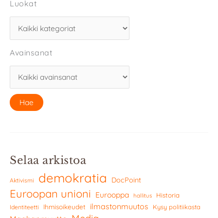
Luokat
Avainsanat
Selaa arkistoa
demokratia
DocPoint
Aktivismi
Euroopan unioni
Eurooppa
Historia
hallitus
ilmastonmuutos
Ihmisoikeudet
Kysy politiikasta
Identiteetti