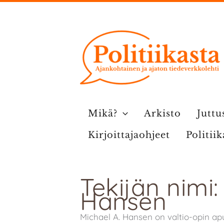
Siirry
sisältöön
Mikä?
Arkisto
Juttu
Kirjoittajaohjeet
Politii
Tekijän nimi:
Hansen
Michael A. Hansen on valtio-opin apu