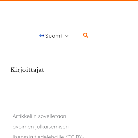
Suomi
s
Kirjoittajat
Artikkeliin sovelletaan
avoimen julkaisemisen
lisenssiä tiedelehdille (CC BY-