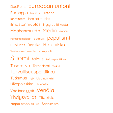
Euroopan unioni
DocPoint
Eurooppa
Historia
hallitus
Ihmisoikeudet
Identiteetti
ilmastonmuutos
Kysy politiikasta
Media
Maahanmuutto
nuoret
populismi
podcast
Perussuomalaiset
Retoriikka
Ranska
Puolueet
Sosiaalinen media
sukupuoli
Suomi
talous
talouspolitiikka
Tasa-arvo
Terrorismi
Turkki
Turvallisuuspolitiikka
Tutkimus
työ
Ukrainan kriisi
Ulkopolitiikka
Uskonto
Venäjä
Vaalianalyysit
Yhdysvallat
Yliopisto
Ympäristöpolitiikka
Äärioikeisto