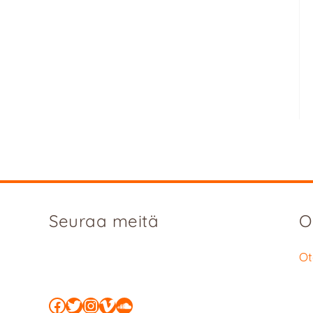
Seuraa meitä
O
Ot
Facebook
Twitter
Instagram
Vimeo
SoundCloud