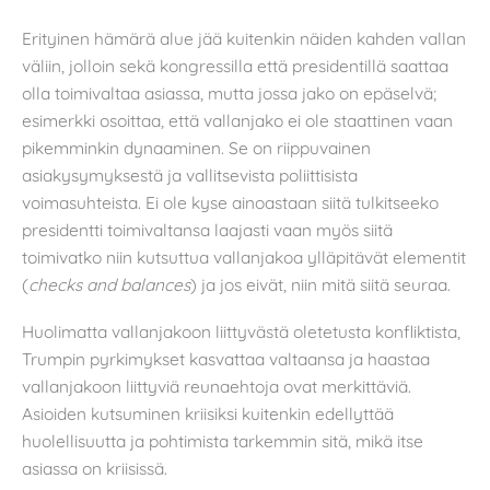
Erityinen hämärä alue jää kuitenkin näiden kahden vallan
väliin, jolloin sekä kongressilla että presidentillä saattaa
olla toimivaltaa asiassa, mutta jossa jako on epäselvä;
esimerkki osoittaa, että vallanjako ei ole staattinen vaan
pikemminkin dynaaminen. Se on riippuvainen
asiakysymyksestä ja vallitsevista poliittisista
voimasuhteista. Ei ole kyse ainoastaan siitä tulkitseeko
presidentti toimivaltansa laajasti vaan myös siitä
toimivatko niin kutsuttua vallanjakoa ylläpitävät elementit
(
checks and balances
) ja jos eivät, niin mitä siitä seuraa.
Huolimatta vallanjakoon liittyvästä oletetusta konfliktista,
Trumpin pyrkimykset kasvattaa valtaansa ja haastaa
vallanjakoon liittyviä reunaehtoja ovat merkittäviä.
Asioiden kutsuminen kriisiksi kuitenkin edellyttää
huolellisuutta ja pohtimista tarkemmin sitä, mikä itse
asiassa on kriisissä.