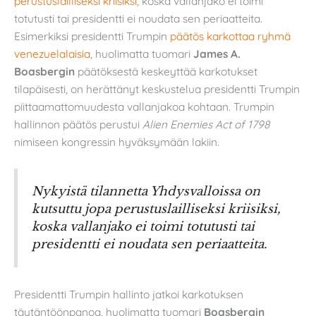
perustuslailliseksi kriisiksi
, koska vallanjako ei toimi
totutusti tai presidentti ei noudata sen periaatteita.
Esimerkiksi presidentti Trumpin
päätös karkottaa ryhmä
venezuelalaisia
, huolimatta tuomari
James A.
Boasbergin
päätöksestä keskeyttää karkotukset
tilapäisesti, on herättänyt keskustelua presidentti Trumpin
piittaamattomuudesta vallanjakoa kohtaan. Trumpin
hallinnon päätös perustui
Alien Enemies Act of 1798
nimiseen kongressin hyväksymään lakiin.
Nykyistä tilannetta Yhdysvalloissa on
kutsuttu jopa perustuslailliseksi kriisiksi,
koska vallanjako ei toimi totutusti tai
presidentti ei noudata sen periaatteita.
Presidentti Trumpin hallinto jatkoi karkotuksen
täytäntöönpanoa, huolimatta tuomari
Boasbergin