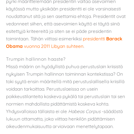
pyrki määrittelemään presidentin valtaa asevoimien
käytössä mutta yksikään presidentti ei ole varsinaisesti
noudattanut sitä ja sen asettamia ehtoja. Presidentit ovat
vedonneet siihen, että asevoimien käyttö ei täytä siinä
esitettyjä kriteereitä ja siten se ei päde presidentin
toimintaan. Tähän viittasi esimerkiksi
presidentti
Barack
Obama
vuonna 2011 Libyan suhteen
.
Trumpin hallinnon haaste?
Missä määrin on hyödyllistä puhua perustuslain kriisistä
nykyisen Trumpin hallinnon toiminnan kontekstissa? On
toki syytä ensin määritellä mitä perustuslaillisella kriisillä
voidaan tarkoittaa. Perustuslaeissa on usein
poikkeustilanteita koskeva pykälä tai perustuslain tai sen
normien mahdollista pidättämistä koskeva kohta.
Yhdysvalloissa tällaista ei ole
Habeas Corpus
-säädöstä
lukuun ottamatta, joka viittaa henkilön pidättämisen
oikeudenmukaisuutta arvioivaan menettelytapaan.