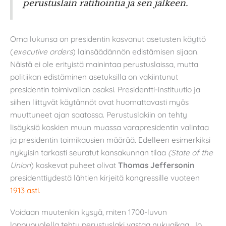
perustuslain ratifiointia ja sen jälkeen.
Oma lukunsa on presidentin kasvanut asetusten käyttö
(
executive orders
) lainsäädännön edistämisen sijaan.
Näistä ei ole erityistä mainintaa perustuslaissa, mutta
politiikan edistäminen asetuksilla on vakiintunut
presidentin toimivallan osaksi. Presidentti-instituutio ja
siihen liittyvät käytännöt ovat huomattavasti myös
muuttuneet ajan saatossa. Perustuslakiin on tehty
lisäyksiä koskien muun muassa varapresidentin valintaa
ja presidentin toimikausien määrää. Edelleen esimerkiksi
nykyisin tarkasti seuratut kansakunnan tilaa
(State of the
Union
) koskevat puheet olivat
Thomas Jeffersonin
presidenttiydestä lähtien kirjeitä kongressille vuoteen
1913 asti.
Voidaan muutenkin kysyä, miten 1700-luvun
loppupuolella tehty perustuslaki vastaa nykyaikaa. Jo