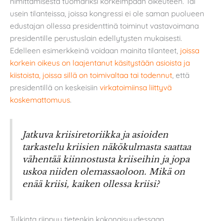
nimittämisestä tuomariksi korkeimpaan oikeuteen. Tai
usein tilanteissa, joissa kongressi ei ole saman puolueen
edustajan ollessa presidenttinä toiminut vastavoimana
presidentille perustuslain edellytysten mukaisesti.
Edelleen esimerkkeinä voidaan mainita tilanteet,
joissa
korkein oikeus on laajentanut käsitystään asioista ja
kiistoista, joissa sillä on toimivaltaa tai todennut
, että
presidentillä on keskeisiin
virkatoimiinsa liittyvä
koskemattomuus
.
Jatkuva kriisiretoriikka ja asioiden
tarkastelu kriisien näkökulmasta saattaa
vähentää kiinnostusta kriiseihin ja jopa
uskoa niiden olemassaoloon. Mikä on
enää kriisi, kaiken ollessa kriisi?
Tulkinta riippuu tietenkin kokonaisuudessaan