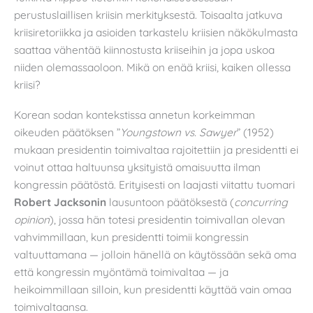
perustuslaillisen kriisin merkityksestä. Toisaalta jatkuva
kriisiretoriikka ja asioiden tarkastelu kriisien näkökulmasta
saattaa vähentää kiinnostusta kriiseihin ja jopa uskoa
niiden olemassaoloon. Mikä on enää kriisi, kaiken ollessa
kriisi?
Korean sodan kontekstissa annetun korkeimman
oikeuden päätöksen ”
Youngstown vs. Sawyer
” (1952)
mukaan presidentin toimivaltaa rajoitettiin ja presidentti ei
voinut ottaa haltuunsa yksityistä omaisuutta ilman
kongressin päätöstä. Erityisesti on laajasti viitattu tuomari
Robert Jacksonin
lausuntoon päätöksestä (
concurring
opinion
), jossa hän totesi presidentin toimivallan olevan
vahvimmillaan, kun presidentti toimii kongressin
valtuuttamana — jolloin hänellä on käytössään sekä oma
että kongressin myöntämä toimivaltaa — ja
heikoimmillaan silloin, kun presidentti käyttää vain omaa
toimivaltaansa.