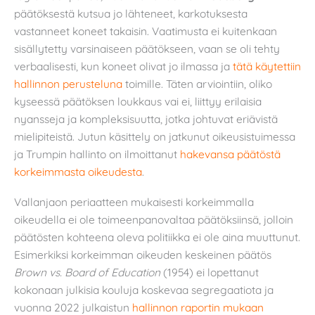
päätöksestä kutsua jo lähteneet, karkotuksesta
vastanneet koneet takaisin. Vaatimusta ei kuitenkaan
sisällytetty varsinaiseen päätökseen, vaan se oli tehty
verbaalisesti, kun koneet olivat jo ilmassa ja
tätä käytettiin
hallinnon perusteluna
toimille. Täten arviointiin, oliko
kyseessä päätöksen loukkaus vai ei, liittyy erilaisia
nyansseja ja kompleksisuutta, jotka johtuvat eriävistä
mielipiteistä. Jutun käsittely on jatkunut oikeusistuimessa
ja Trumpin hallinto on ilmoittanut
hakevansa päätöstä
korkeimmasta oikeudesta
.
Vallanjaon periaatteen mukaisesti korkeimmalla
oikeudella ei ole toimeenpanovaltaa päätöksiinsä, jolloin
päätösten kohteena oleva politiikka ei ole aina muuttunut.
Esimerkiksi korkeimman oikeuden keskeinen päätös
Brown vs. Board of Education
(1954) ei lopettanut
kokonaan julkisia kouluja koskevaa segregaatiota ja
vuonna 2022 julkaistun
hallinnon raportin mukaan