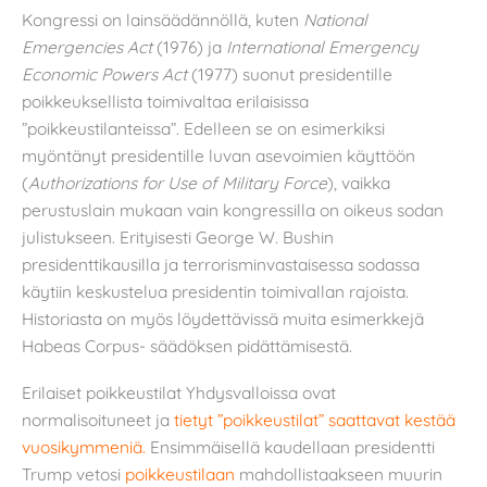
Kongressi on lainsäädännöllä, kuten
National
Emergencies Act
(1976) ja
International Emergency
Economic Powers Act
(1977) suonut presidentille
poikkeuksellista toimivaltaa erilaisissa
”poikkeustilanteissa”. Edelleen se on esimerkiksi
myöntänyt presidentille luvan asevoimien käyttöön
(
Authorizations for Use of Military Force
), vaikka
perustuslain mukaan vain kongressilla on oikeus sodan
julistukseen. Erityisesti George W. Bushin
presidenttikausilla ja terrorisminvastaisessa sodassa
käytiin keskustelua presidentin toimivallan rajoista.
Historiasta on myös löydettävissä muita esimerkkejä
Habeas Corpus- säädöksen pidättämisestä.
Erilaiset poikkeustilat Yhdysvalloissa ovat
normalisoituneet ja
tietyt ”poikkeustilat” saattavat kestää
vuosikymmeniä.
Ensimmäisellä kaudellaan presidentti
Trump vetosi
poikkeustilaan
mahdollistaakseen muurin