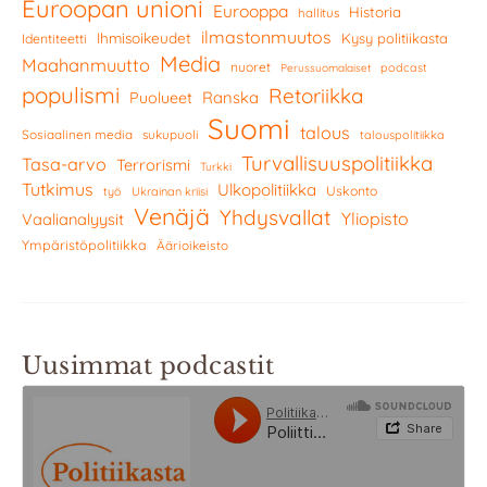
Euroopan unioni
Eurooppa
Historia
hallitus
ilmastonmuutos
Ihmisoikeudet
Kysy politiikasta
Identiteetti
Media
Maahanmuutto
nuoret
podcast
Perussuomalaiset
populismi
Retoriikka
Ranska
Puolueet
Suomi
talous
Sosiaalinen media
sukupuoli
talouspolitiikka
Turvallisuuspolitiikka
Tasa-arvo
Terrorismi
Turkki
Tutkimus
Ulkopolitiikka
Uskonto
työ
Ukrainan kriisi
Venäjä
Yhdysvallat
Yliopisto
Vaalianalyysit
Ympäristöpolitiikka
Äärioikeisto
Uusimmat podcastit