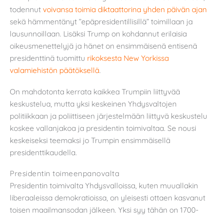
todennut
voivansa toimia diktaattorina yhden päivän ajan
sekä hämmentänyt ”epäpresidentillisillä” toimillaan ja
lausunnoillaan. Lisäksi Trump on kohdannut erilaisia
oikeusmenettelyjä ja hänet on ensimmäisenä entisenä
presidenttinä tuomittu
rikoksesta New Yorkissa
valamiehistön päätöksellä
.
On mahdotonta kerrata kaikkea Trumpiin liittyvää
keskustelua, mutta yksi keskeinen Yhdysvaltojen
politiikkaan ja poliittiseen järjestelmään liittyvä keskustelu
koskee vallanjakoa ja presidentin toimivaltaa. Se nousi
keskeiseksi teemaksi jo Trumpin ensimmäisellä
presidenttikaudella.
Presidentin toimeenpanovalta
Presidentin toimivalta Yhdysvalloissa, kuten muuallakin
liberaaleissa demokratioissa, on yleisesti ottaen kasvanut
toisen maailmansodan jälkeen. Yksi syy tähän on 1700-