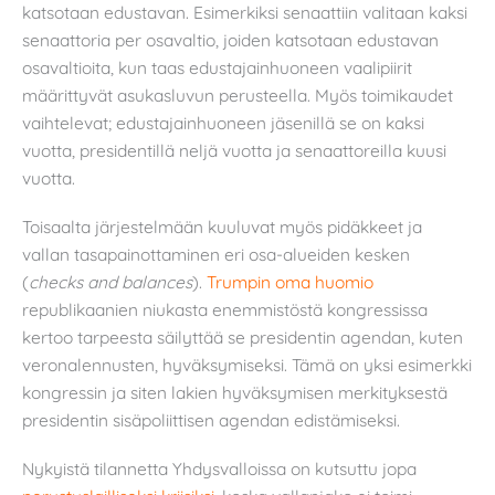
katsotaan edustavan. Esimerkiksi senaattiin valitaan kaksi
senaattoria per osavaltio, joiden katsotaan edustavan
osavaltioita, kun taas edustajainhuoneen vaalipiirit
määrittyvät asukasluvun perusteella. Myös toimikaudet
vaihtelevat; edustajainhuoneen jäsenillä se on kaksi
vuotta, presidentillä neljä vuotta ja senaattoreilla kuusi
vuotta.
Toisaalta järjestelmään kuuluvat myös pidäkkeet ja
vallan tasapainottaminen eri osa-alueiden kesken
(
checks and balances
).
Trumpin oma huomio
republikaanien niukasta enemmistöstä kongressissa
kertoo tarpeesta säilyttää se presidentin agendan, kuten
veronalennusten, hyväksymiseksi. Tämä on yksi esimerkki
kongressin ja siten lakien hyväksymisen merkityksestä
presidentin sisäpoliittisen agendan edistämiseksi.
Nykyistä tilannetta Yhdysvalloissa on kutsuttu jopa