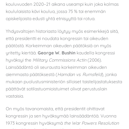
kouluvuoden 2020–21 aikana useampi kuin joka kolmas
koululaisista kävi koulua, jossa 75 % tai enemmän
opiskelijoista edusti yhtä etnisyyttä tai rotua.
Yhdysvaltojen historiasta löytyy myös esimerkkejä siitä,
että presidentti ei noudata kongressin tai oikeuden
päätöstä. Korkeimman oikeuden päätöksiä on myös
yritetty kiertää.
George W. Bushin
kaudella kongressi
hyväksyi the
Military Commissions Actin
(2006).
Lainsäädäntö oli seurausta korkeimman oikeuden
aiemmasta päätöksestä (
Hamdan vs. Rumsfeld
), jonka
mukaan puolustusministeriön silloiset taistelijastatuksesta
päättävät sotilastuomioistuimet olivat perustuslain
vastaisia.
On myös tavanomaista, että presidentit ohittavat
kongressin ja sen hyväksymää lainsäädäntöä. Vuonna
1973 kongressin hyväksymä
the War Powers Resolution