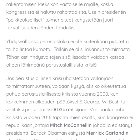
rakentamisen Meksikon vastaiselle rajalle, koska
kongressista ei haluttu rahoittaa sitä. Usein presidentin
”poikkeukselliset” toimenpiteet kehystetään juuri
turvallisuuden tähden tehdyiksi.
Yhdysvalloissa perustuslakia ei ole kuitenkaan pidätetty
tai hallintoa kumottu. Tällöin se olisi lakannut toimimasta.
Tähän asti Yhdysvaltojen sisällissodan voidaan katsoa
olleen lähimpänä perustuslaillisista kriisiä.
Jos perustuslaillinen kriisi yhdistetään vallanjaon
toimimattomuuteen, voidaan kysyä, olisiko oikeutettua
puhua perustuslaillisesta kriisistä vuonna 2000, kun
korkeimman oikeuden päätöksellä George W. Bush tuli
valituksi presidentiksi
Al Goren
sijaan. Voidaanko puhua
kriisistä vuoden 2016 tapahtumien osalta, kun kongressi ei
republikaanijohtaja
Mitch McConnellin
johdolla edistänyt
presidentti Barack Obaman esitystä
Merrick Garlandin