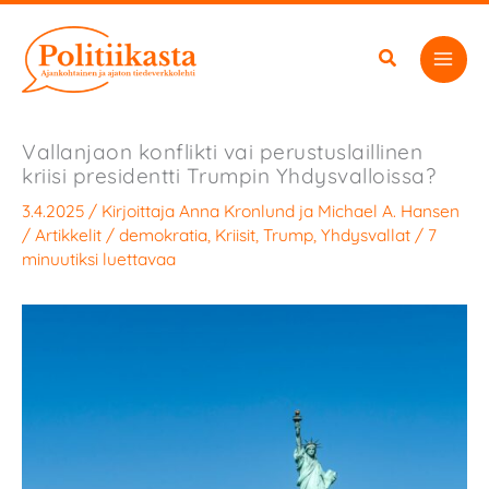
Siirry
sisältöön
Vallanjaon konflikti vai perustuslaillinen
kriisi presidentti Trumpin Yhdysvalloissa?
3.4.2025
/ Kirjoittaja
Anna Kronlund
ja
Michael A. Hansen
/
Artikkelit
/
demokratia
,
Kriisit
,
Trump
,
Yhdysvallat
/
7
minuutiksi luettavaa