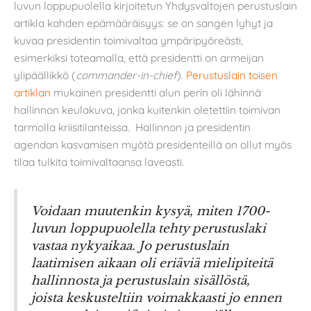
luvun loppupuolella kirjoitetun Yhdysvaltojen perustuslain
artikla kahden epämääräisyys: se on sangen lyhyt ja
kuvaa presidentin toimivaltaa ympäripyöreästi,
esimerkiksi toteamalla, että presidentti on armeijan
ylipäällikkö (
commander-in-chief
).
Perustuslain toisen
artiklan
mukainen presidentti alun perin oli lähinnä
hallinnon keulakuva, jonka kuitenkin oletettiin toimivan
tarmolla kriisitilanteissa. Hallinnon ja presidentin
agendan kasvamisen myötä presidenteillä on ollut myös
tilaa tulkita toimivaltaansa laveasti.
Voidaan muutenkin kysyä, miten 1700-
luvun loppupuolella tehty perustuslaki
vastaa nykyaikaa. Jo perustuslain
laatimisen aikaan oli eriäviä mielipiteitä
hallinnosta ja perustuslain sisällöstä,
joista keskusteltiin voimakkaasti jo ennen