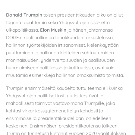
Donald Trumpin
toisen presidenttikauden alku on ollut
täynnä tapahtumia sekä Yhdysvaltojen sisä- että
ulkopolitiikassa.
Elon Muskin
ja hänen johtamansa
DOGE:n rooli hallinnon tehokkuuden tarkastelussa,
hallinnon työntekijöiden irtisanomiset, kielenkäyttöön
puuttuminen ja hallinnon kielteinen suhtautuminen
moninaisuuden, yhdenvertaisuuden ja osallisuuden
huomioimiseen politiikassa ja kulttuurissa, ovat vain
muutamia esimerkkejä hallinnon omaksumista toimista.
Trumpin ensimmäiseltä kaudelta tuttu teema eli kuinka
Yhdysvaltojen poliittiset instituutiot kestävät ja
mahdollisesti toimivat vastavoimana Trumpille, joka
kohtasi virkarikossyytemenettelyn kahdesti jo
ensimmäisellä presidenttikaudellaan, on edelleen
keskeinen. Ensimmäisen presidenttikautensa jälkeen
Trump on tunnetusti kiistänyt vuoden 2020 vaalituloksen,