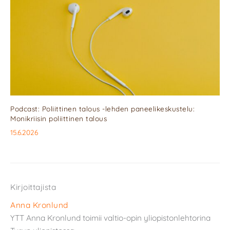
Podcast: Poliittinen talous -lehden paneelikeskustelu:
Monikriisin poliittinen talous
15.6.2026
Kirjoittajista
Anna Kronlund
YTT Anna Kronlund toimii valtio-opin yliopistonlehtorina