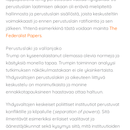
perustuslain laatimisen aikaan oli eriäviä mielipiteitä
hallinnosta ja perustuslain sisällöstä, joista keskusteltiin
voimakkaasti jo ennen perustuslain ratifiointia ja sen
jälkeen. Yhtenä esimerkkinä tästä voidaan mainita
The
Federalist Papers.
Perustuslaki ja vallanjako
Trump on kyseenalaistanut olemassa olevia normeja ja
käsityksiä monella tapaa. Trumpin toiminnan analyysi
tutkimuksen näkökulmastakaan ei ole yksinkertaista.
Yhdysvaltojen perustuslakiin ja oikeuteen liittyvä
keskustelu on monimutkaista ja monine
ennakkotapauksineen haastavaa ottaa haltuun.
Yhdysvaltojen keskeiset poliittiset instituutiot perustuvat
konfliktille ja kilpailulle (
separation of powers
). Sitä
ilmentävät esimerkiksi erilaiset vaalitavat ja
äänestäjäkunnat sekä kysymys siitä, mitä instituutioiden