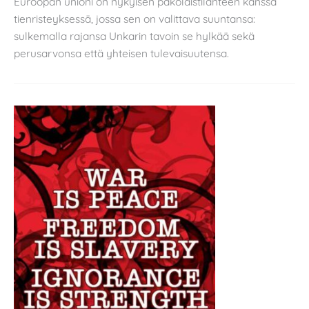
Euroopan unioni on nykyisen pakolaistilanteen kanssa
tienristeyksessä, jossa sen on valittava suuntansa:
sulkemalla rajansa Unkarin tavoin se hylkää sekä
perusarvonsa että yhteisen tulevaisuutensa.