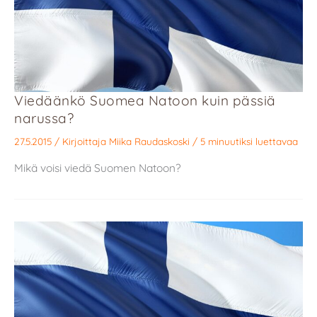
Viedäänkö Suomea Natoon kuin pässiä
narussa?
27.5.2015
/ Kirjoittaja
Miika Raudaskoski
/
5 minuutiksi luettavaa
Mikä voisi viedä Suomen Natoon?