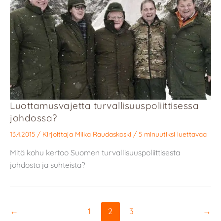
Luottamusvajetta turvallisuuspoliittisessa
johdossa?
13.4.2015
/ Kirjoittaja
Miika Raudaskoski
/
5 minuutiksi luettavaa
Mitä kohu kertoo Suomen turvallisuuspoliittisesta
johdosta ja suhteista?
←
1
2
3
→