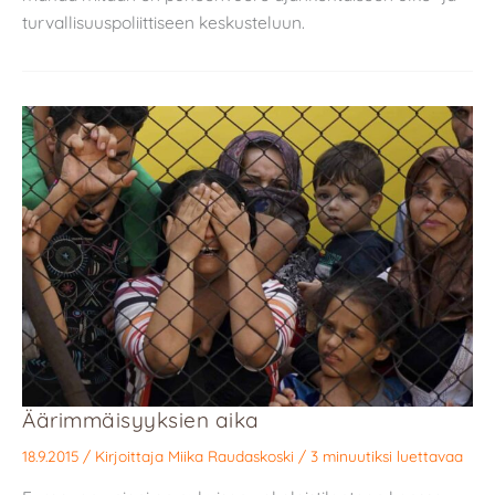
turvallisuuspoliittiseen keskusteluun.
Äärimmäisyyksien aika
18.9.2015
/ Kirjoittaja
Miika Raudaskoski
/
3 minuutiksi luettavaa