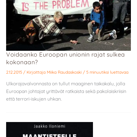
Voidaanko Euroopan unionin rajat sulkea
kokonaan?
2.12.2015
/ Kirjoittaja
Miika Raudaskoski
/
5 minuutiksi luettavaa
Ulkorajavalvonnasta on tullut maaginen taikakalu, jolla
Euroopan johtajat yrittävät ratkaista sekä pakolaiskriisin
että terrori-iskujen uhkan.