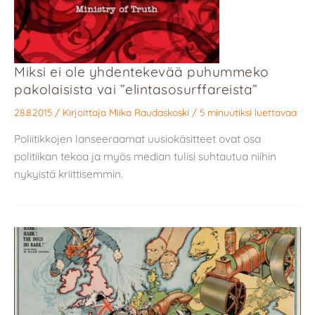
Miksi ei ole yhdentekevää puhummeko
pakolaisista vai ”elintasosurffareista”
28.8.2015
/ Kirjoittaja
Miika Raudaskoski
/
5 minuutiksi luettavaa
Poliitikkojen lanseeraamat uusiokäsitteet ovat osa
politiikan tekoa ja myös median tulisi suhtautua niihin
nykyistä kriittisemmin.