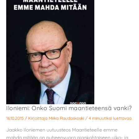
Iloniemi: Onko Suomi maantieteensä vanki?
16.10.2015
/ Kirjoittaja
Miika Raudaskoski
/
4 minuutiksi luettavaa
Jaakko Iloniemen uutuusteos Maantieteelle emme
mahda mitään on puheenvuoro ajankohtaiseen ulko- ja