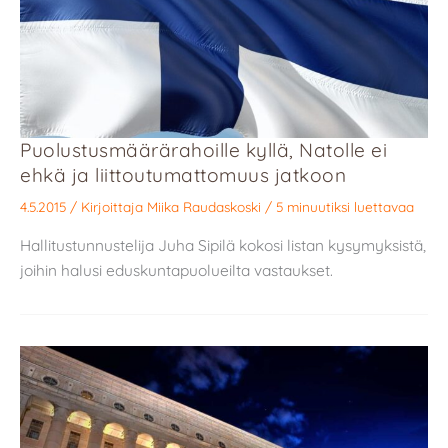
Puolustusmäärärahoille kyllä, Natolle ei
ehkä ja liittoutumattomuus jatkoon
4.5.2015
/ Kirjoittaja
Miika Raudaskoski
/
5 minuutiksi luettavaa
Hallitustunnustelija Juha Sipilä kokosi listan kysymyksistä,
joihin halusi eduskuntapuolueilta vastaukset.