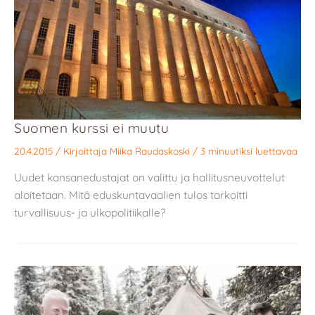
Suomen kurssi ei muutu
20.4.2015
/ Kirjoittaja
Miika Raudaskoski
/
3 minuutiksi luettavaa
Uudet kansanedustajat on valittu ja hallitusneuvottelut
aloitetaan. Mitä eduskuntavaalien tulos tarkoitti
turvallisuus- ja ulkopolitiikalle?