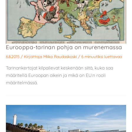
Eurooppa-tarinan pohja on murenemassa
6.8.2015
/ Kirjoittaja
Miika Raudaskoski
/
6 minuutiksi luettavaa
Tarinankertojat kilpailevat keskenään siitä, kuka saa
määritellä Euroopan oikein ja mikä on EU:n rooli
määritelmässä.