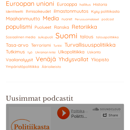
Euroopan unioni
Eurooppa
Historia
hallitus
ilmastonmuutos
Ihmisoikeudet
Kysy politiikasta
Identiteetti
Media
Maahanmuutto
nuoret
podcast
Perussuomalaiset
populismi
Retoriikka
Ranska
Puolueet
Suomi
talous
Sosiaalinen media
sukupuoli
talouspolitiikka
Turvallisuuspolitiikka
Tasa-arvo
Terrorismi
Turkki
Tutkimus
Ulkopolitiikka
Uskonto
työ
Ukrainan kriisi
Venäjä
Yhdysvallat
Yliopisto
Vaalianalyysit
Ympäristöpolitiikka
Äärioikeisto
Uusimmat podcastit