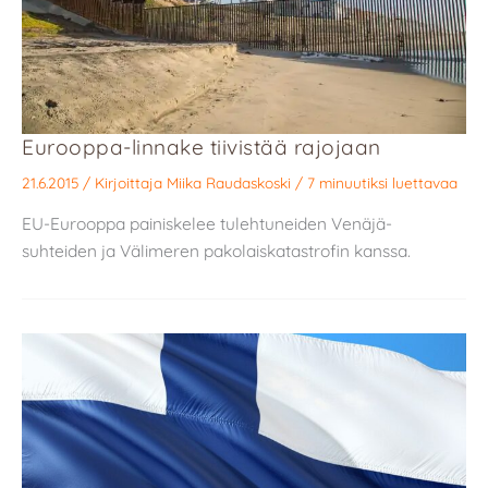
Eurooppa-linnake tiivistää rajojaan
21.6.2015
/ Kirjoittaja
Miika Raudaskoski
/
7 minuutiksi luettavaa
EU-Eurooppa painiskelee tulehtuneiden Venäjä-
suhteiden ja Välimeren pakolaiskatastrofin kanssa.