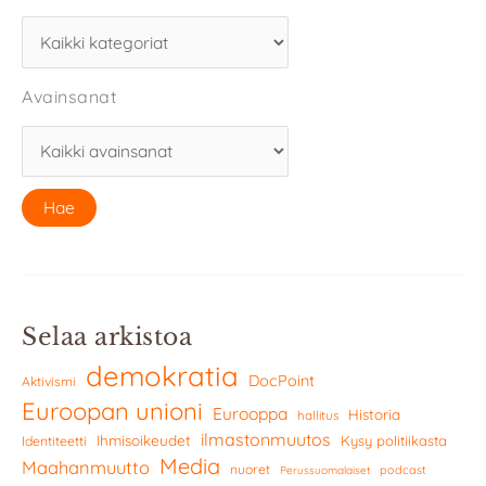
Avainsanat
Selaa arkistoa
demokratia
DocPoint
Aktivismi
Euroopan unioni
Eurooppa
Historia
hallitus
ilmastonmuutos
Ihmisoikeudet
Kysy politiikasta
Identiteetti
Media
Maahanmuutto
nuoret
podcast
Perussuomalaiset