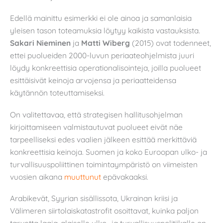
Edellä mainittu esimerkki ei ole ainoa ja samanlaisia
yleisen tason toteamuksia löytyy kaikista vastauksista.
Sakari Nieminen
ja
Matti Wiberg
(2015) ovat todenneet,
ettei puolueiden 2000-luvun periaateohjelmista juuri
löydy konkreettisia operationalisointeja, joilla puolueet
esittäisivät keinoja arvojensa ja periaatteidensa
käytännön toteuttamiseksi.
On valitettavaa, että strategisen hallitusohjelman
kirjoittamiseen valmistautuvat puolueet eivät näe
tarpeelliseksi edes vaalien jälkeen esittää merkittäviä
konkreettisia keinoja. Suomen ja koko Euroopan ulko- ja
turvallisuuspoliittinen toimintaympäristö on viimeisten
vuosien aikana
muuttunut
epävakaaksi.
Arabikevät, Syyrian sisällissota, Ukrainan kriisi ja
Välimeren siirtolaiskatastrofit osoittavat, kuinka paljon