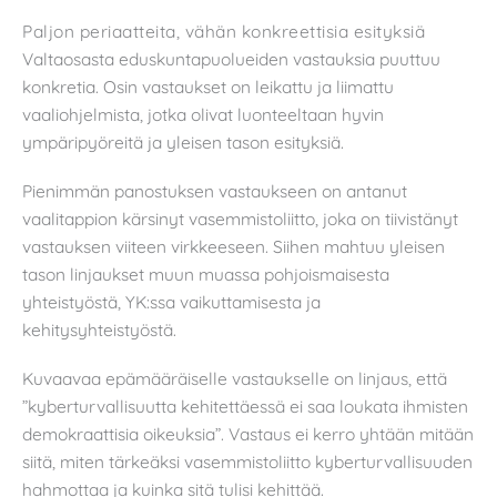
Paljon periaatteita, vähän konkreettisia esityksiä
Valtaosasta eduskuntapuolueiden vastauksia puuttuu
konkretia. Osin vastaukset on leikattu ja liimattu
vaaliohjelmista, jotka olivat luonteeltaan hyvin
ympäripyöreitä ja yleisen tason esityksiä.
Pienimmän panostuksen vastaukseen on antanut
vaalitappion kärsinyt vasemmistoliitto, joka on tiivistänyt
vastauksen viiteen virkkeeseen. Siihen mahtuu yleisen
tason linjaukset muun muassa pohjoismaisesta
yhteistyöstä, YK:ssa vaikuttamisesta ja
kehitysyhteistyöstä.
Kuvaavaa epämääräiselle vastaukselle on linjaus, että
”kyberturvallisuutta kehitettäessä ei saa loukata ihmisten
demokraattisia oikeuksia”. Vastaus ei kerro yhtään mitään
siitä, miten tärkeäksi vasemmistoliitto kyberturvallisuuden
hahmottaa ja kuinka sitä tulisi kehittää.