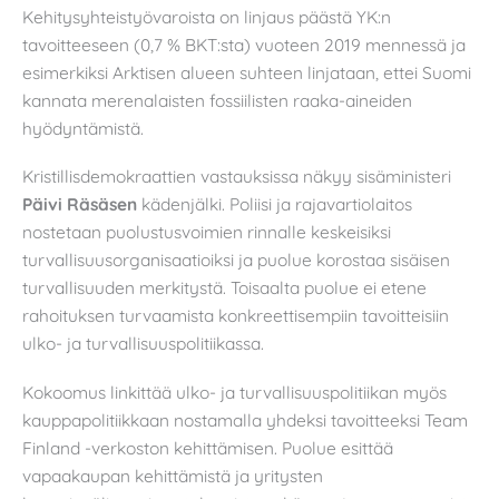
Kehitysyhteistyövaroista on linjaus päästä YK:n
tavoitteeseen (0,7 % BKT:sta) vuoteen 2019 mennessä ja
esimerkiksi Arktisen alueen suhteen linjataan, ettei Suomi
kannata merenalaisten fossiilisten raaka-aineiden
hyödyntämistä.
Kristillisdemokraattien vastauksissa näkyy sisäministeri
Päivi Räsäsen
kädenjälki. Poliisi ja rajavartiolaitos
nostetaan puolustusvoimien rinnalle keskeisiksi
turvallisuusorganisaatioiksi ja puolue korostaa sisäisen
turvallisuuden merkitystä. Toisaalta puolue ei etene
rahoituksen turvaamista konkreettisempiin tavoitteisiin
ulko- ja turvallisuuspolitiikassa.
Kokoomus linkittää ulko- ja turvallisuuspolitiikan myös
kauppapolitiikkaan nostamalla yhdeksi tavoitteeksi Team
Finland -verkoston kehittämisen. Puolue esittää
vapaakaupan kehittämistä ja yritysten