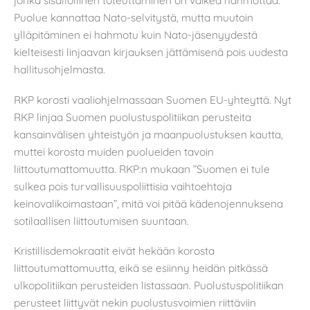
jonka sisällöllinen toteuttaminen on vaikea hahmottaa.
Puolue kannattaa Nato-selvitystä, mutta muutoin
ylläpitäminen ei hahmotu kuin Nato-jäsenyydestä
kielteisesti linjaavan kirjauksen jättämisenä pois uudesta
hallitusohjelmasta.
RKP korosti vaaliohjelmassaan Suomen EU-yhteyttä. Nyt
RKP linjaa Suomen puolustuspolitiikan perusteita
kansainvälisen yhteistyön ja maanpuolustuksen kautta,
muttei korosta muiden puolueiden tavoin
liittoutumattomuutta. RKP:n mukaan ”Suomen ei tule
sulkea pois turvallisuuspoliittisia vaihtoehtoja
keinovalikoimastaan”, mitä voi pitää kädenojennuksena
sotilaallisen liittoutumisen suuntaan.
Kristillisdemokraatit eivät hekään korosta
liittoutumattomuutta, eikä se esiinny heidän pitkässä
ulkopolitiikan perusteiden listassaan. Puolustuspolitiikan
perusteet liittyvät nekin puolustusvoimien riittäviin