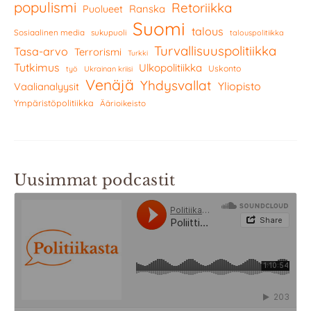
populismi
Retoriikka
Ranska
Puolueet
Suomi
talous
Sosiaalinen media
sukupuoli
talouspolitiikka
Turvallisuuspolitiikka
Tasa-arvo
Terrorismi
Turkki
Tutkimus
Ulkopolitiikka
Uskonto
työ
Ukrainan kriisi
Venäjä
Yhdysvallat
Yliopisto
Vaalianalyysit
Ympäristöpolitiikka
Äärioikeisto
Uusimmat podcastit