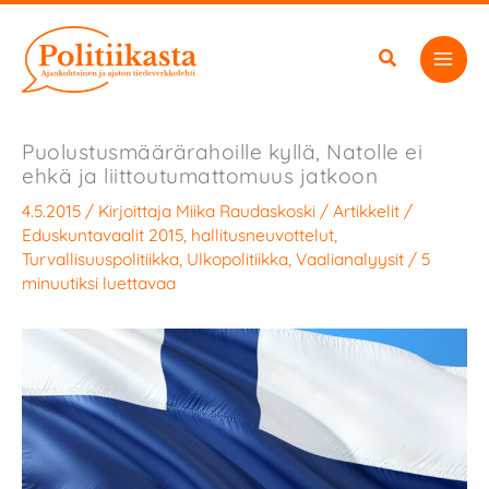
Siirry
sisältöön
Puolustusmäärärahoille kyllä, Natolle ei
ehkä ja liittoutumattomuus jatkoon
4.5.2015
/ Kirjoittaja
Miika Raudaskoski
/
Artikkelit
/
Eduskuntavaalit 2015
,
hallitusneuvottelut
,
Turvallisuuspolitiikka
,
Ulkopolitiikka
,
Vaalianalyysit
/
5
minuutiksi luettavaa