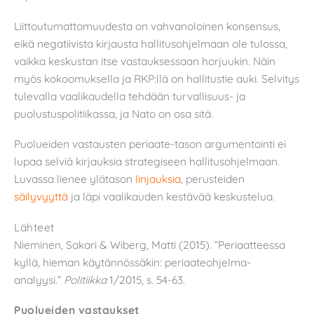
Liittoutumattomuudesta on vahvanoloinen konsensus,
eikä negatiivista kirjausta hallitusohjelmaan ole tulossa,
vaikka keskustan itse vastauksessaan horjuukin. Näin
myös kokoomuksella ja RKP:llä on hallitustie auki. Selvitys
tulevalla vaalikaudella tehdään turvallisuus- ja
puolustuspolitiikassa, ja Nato on osa sitä.
Puolueiden vastausten periaate-tason argumentointi ei
lupaa selviä kirjauksia strategiseen hallitusohjelmaan.
Luvassa lienee ylätason
linjauksia
, perusteiden
säilyvyyttä
ja läpi vaalikauden kestävää keskustelua.
Lähteet
Nieminen, Sakari & Wiberg, Matti (2015). ”Periaatteessa
kyllä, hieman käytännössäkin: periaateohjelma-
analyysi.”
Politiikka
1/2015, s. 54-63.
Puolueiden vastaukset