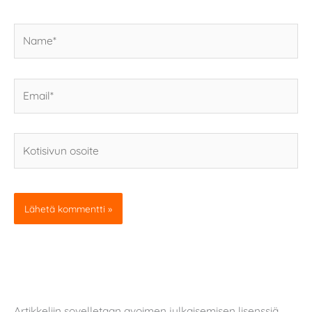
Name*
Email*
Kotisivun
osoite
Artikkeliin sovelletaan avoimen julkaisemisen lisenssiä