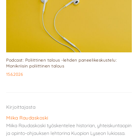
Podcast: Poliittinen talous -lehden paneelikeskustelu:
Monikriisin poliittinen talous
15.6.2026
Kirjoittajasta
Miika Raudaskoski
Miika Raudaskoski työskentelee historian, yhteiskuntaopin
ja opinto-ohjauksen lehtorina Kuopion Lyseon lukiossa.