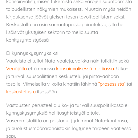
kansainvälistymisen tukemista sekä varojen suuntaamista
taloudellisten näkymien mukaisesti. Muutoin myös heidän
kirjauksensa jäävät yleisen tason tavoitteellistamiseksi.
Keskustalla on osin samantapaisia painotuksia, sillä he
lisäisivät yksityisen sektorin toimeliaisuutta
kehitysyhteistyössä.
Ei kynnyskysymyksiksi
Vaaleista ei tullut Nato-vaaleja, vaikka näin tulkittiin sekä
Venäjällä
että muussa
kansainvälisessä mediassa
. Ulko-
ja turvallisuuspoliittinen keskustelu jäi pintavaahdon
tasolle. Viimeisellä viikolla kinattiin lähinnä
”prosessista”
tai
keskustelusta
itsessään.
Vastausten perusteella ulko- ja turvallisuuspolitiikassa ei
kynnyskysymyksiä hallitusyhteistyölle tule.
Vasemmistoliitto on poistanut jyrkimmät Nato-kantansa,
ja puolustusmäärärahoistakin löytynee tarpeen vaatiessa
sopu.