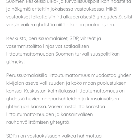
Suomen keskeisiä ulko- ja turvallisuuspolitiikan haasteita
ja näkymiä eriteltiin jokaisessa vastauksessa. Mikäli
vastaukset leikattaisiin irti alkuperäisestä yhteydestä, olisi
varsin vaikea yhdistää niitä oikeaan puolueeseen.
Keskusta, perussuomalaiset, SDP, vihreät ja
vasemmistoliitto linjasivat sotilaallisen
liittoutumattomuuden Suomen turvallisuuspolitiikan
ytimeksi.
Perussuomalaisilla liittoutumattomuus muodostaa yhden
kivijalan asevelvollisuuden ja koko maan puolustuksen
kanssa. Keskustan kolmijalassa liittoutumattomuus on
yhdessä hyvien naapurisuhteiden ja kansainvälisen
yhteistyön kanssa. Vasemmistoliitto korostaa
liittoutumattomuuden ja kansainvälisen
rauhanvälittämisen yhteyttä.
SDP:n on vastauksissaan vaikea hahmottaa