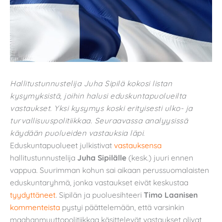
Hallitustunnustelija Juha Sipilä kokosi listan
kysymyksistä, joihin halusi eduskuntapuolueilta
vastaukset.
Yksi kysymys koski erityisesti ulko- ja
turvallisuuspolitiikkaa. Seuraavassa analyysissä
käydään puolueiden vastauksia läpi
.
Eduskuntapuolueet julkistivat
vastauksensa
hallitustunnustelija
Juha Sipilälle
(kesk.) juuri ennen
vappua. Suurimman kohun sai aikaan perussuomalaisten
eduskuntaryhmä, jonka vastaukset eivät keskustaa
tyydyttäneet
. Sipilän ja puoluesihteeri
Timo Laanisen
kommenteista
pystyi päättelemään, että varsinkin
maahanmuuttopolitiikkaa käsittelevät vastaukset olivat