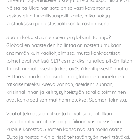
tarvetta laaja-alaiselle ulko- ja turvallisuuspolitiikalle on.
Näistä Itä-Ukrainan sota on selvästi kaventanut
keskustelua turvallisuuspolitiikasta, mikä näkyy
vastauksissa puolustuspolitiikan korostamisena.
Suomi kokoistaan suurempi globaali toimija?
Globaalien haasteiden hallintaa on nostettu mukaan
enemmän kuin vaaliohjelmissa, mutta konkreettiset
toimet ovat vähissä. SDP esimerkiksi runoilee pitkän listan
ilmastonmuutoksesta ja kestävästä kehityksestä, mutta
esittää vähän kansallisia toimia globaalien ongelmien
ratkaisemiseksi. Asevalvonnan, aseidenriisunnan,
kriisinhallinnan ja kehitysyhteistyön saralla toimiminen
ovat konkreettisemmat hahmotukset Suomen toimista.
Vaaliohjelmassaan ulko- ja turvallisuuspolitiikan
sivuuttanut vihreät nostaa profiiliaan vastauksissaan.
Puolue korostaa Suomen kansainvälistä roolia osana
EU:ta ja nostaa YK:n piirissä tehtävän työn merkittäväksi.