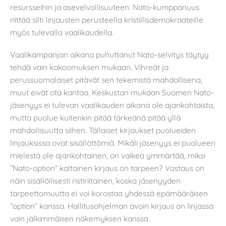
resursseihin ja asevelvollisuuteen. Nato-kumppanuus
riittää silti linjausten perusteella kristillisdemokraateille
myös tulevalla vaalikaudella.
Vaalikampanjan aikana puhuttanut Nato-selvitys täytyy
tehdä vain kokoomuksen mukaan. Vihreät ja
perussuomalaiset pitävät sen tekemistä mahdollisena,
muut eivät ota kantaa. Keskustan mukaan Suomen Nato-
jäsenyys ei tulevan vaalikauden aikana ole ajankohtaista,
mutta puolue kuitenkin pitää tärkeänä pitää yllä
mahdollisuutta siihen. Tällaiset kirjaukset puolueiden
linjauksissa ovat sisällöttömiä. Mikäli jäsenyys ei puolueen
mielestä ole ajankohtainen, on vaikea ymmärtää, miksi
”Nato-option” kaltainen kirjaus on tarpeen? Vastaus on
näin sisällöllisesti ristiriitainen, koska jäsenyyden
tarpeettomuutta ei voi korostaa yhdessä epämääräisen
”option” kanssa. Hallitusohjelman avoin kirjaus on linjassa
vain jälkimmäisen näkemyksen kanssa.