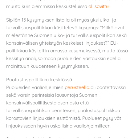
muuta kuin aiemmissa keskusteluissa
oli sovittu
.
Sipilän 15 kysymyksen listalla oli myös yksi ulko- ja
turvallisuuspolitiikkaa käsittelevä kysymys: ”Mitkä ovat
mielestänne Suomen ulko- ja turvallisuuspolitiikan sekä
kansainvälisen yhteistyön keskeiset linjaukset?” EU-
politiikkaa käsiteltiin omassa kysymyksessä, mutta tässä
keskityn analysoimaan puolueiden vastauksia edellä
mainittuun kuudenteen kysymykseen.
Puolustuspolitiikka keskiössä
Puolueiden vaaliohjelmien
perusteella
oli odotettavissa
sekä varsin perinteisiä lausuntoja Suomen
kansainvälispoliittisesta asemasta että
turvallisuuspolitiikan perinteisen, puolustuspolitiikkaa
korostavien linjauksien esittämistä. Puolueet pysyivät
linjauksissaan hyvin uskollisina vaaliohjelmilleen.