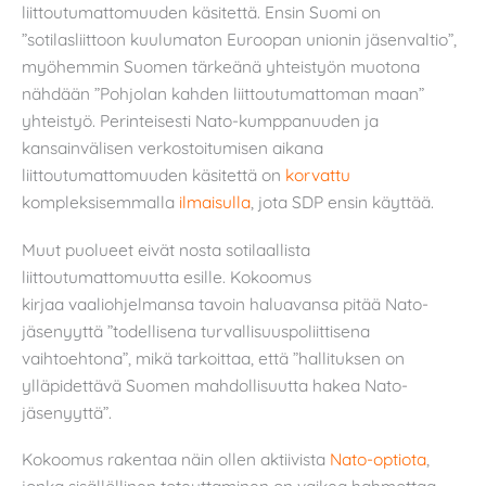
liittoutumattomuuden käsitettä. Ensin Suomi on
”sotilasliittoon kuulumaton Euroopan unionin jäsenvaltio”,
myöhemmin Suomen tärkeänä yhteistyön muotona
nähdään ”Pohjolan kahden liittoutumattoman maan”
yhteistyö. Perinteisesti Nato-kumppanuuden ja
kansainvälisen verkostoitumisen aikana
liittoutumattomuuden käsitettä on
korvattu
kompleksisemmalla
ilmaisulla
, jota SDP ensin käyttää.
Muut puolueet eivät nosta sotilaallista
liittoutumattomuutta esille. Kokoomus
kirjaa vaaliohjelmansa tavoin haluavansa pitää Nato-
jäsenyyttä ”todellisena turvallisuuspoliittisena
vaihtoehtona”, mikä tarkoittaa, että ”hallituksen on
ylläpidettävä Suomen mahdollisuutta hakea Nato-
jäsenyyttä”.
Kokoomus rakentaa näin ollen aktiivista
Nato-optiota
,