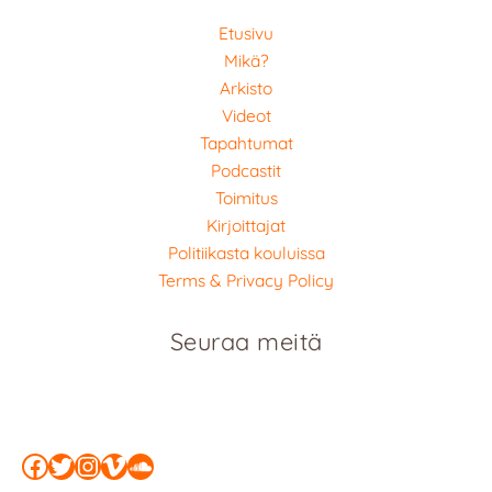
Etusivu
Mikä?
Arkisto
Videot
Tapahtumat
Podcastit
Toimitus
Kirjoittajat
Politiikasta kouluissa
Terms & Privacy Policy
Seuraa meitä
Facebook
Twitter
Instagram
Vimeo
SoundCloud