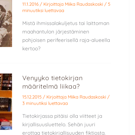
11.1.2016
/ Kirjoittaja
Miika Raudaskoski
/
5
minuutiksi luettavaa
Mistä ihmissalakuljetus tai laittoman
maahantulon järjestäminen
pohjoisen perifeerisellä raja-alueella
kertoo?
Venyyko tietokirjan
määritelmä liikaa?
15.12.2015
/ Kirjoittaja
Miika Raudaskoski
/
3 minuutiksi luettavaa
Tietokirjassa pitäisi olla viitteet ja
kirjallisuusluettelo. Sehän juuri
erottaa tietokirjallisuuden fiktiosta.