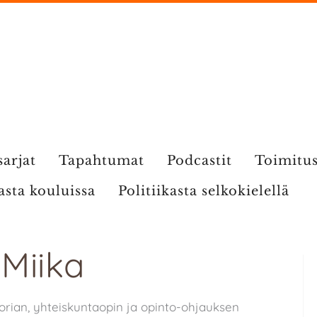
sarjat
Tapahtumat
Podcastit
Toimitu
kasta kouluissa
Politiikasta selkokielellä
 Miika
i
orian, yhteiskuntaopin ja opinto-ohjauksen