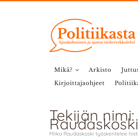
Siirry
sisältöön
Mikä?
Arkisto
Juttu
Kirjoittajaohjeet
Politii
Tekijän nimi:
Raudaskosk
Miika Raudaskoski työskentelee hist