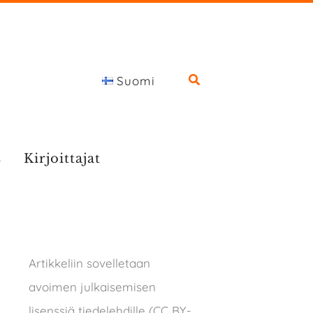
Suomi
s
Kirjoittajat
Artikkeliin sovelletaan
avoimen julkaisemisen
lisenssiä tiedelehdille (CC BY-