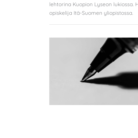
lehtorina Kuopion Lyseon lukiossa.
opiskelija Itä-Suomen yliopistossa.