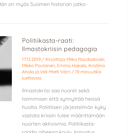
 Hän on myös Suomen historian jatko-
Politiikasta-raati:
Ilmastokriisin pedagogia
17.12.2019
/ Kirjoittaja
Miika Raudaskoski
,
Mikko Poutanen
,
Emma Hakala
,
Kristiina
Ahola
ja
Veli-Matti Värri
/
19 minuutiksi
luettavaa
Ilmastokriisi saa nuoret sekä
toimimaan että synnyttää heissä
huolta. Poliittisen järjestelmän kyky
vastata kriisiin tulee määrittämään
nuorten aktivismia. Politiikasta-
raadin aiheena koulu, kasvatus,