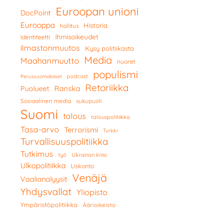
Euroopan unioni
DocPoint
Eurooppa
Historia
hallitus
Ihmisoikeudet
Identiteetti
ilmastonmuutos
Kysy politiikasta
Media
Maahanmuutto
nuoret
populismi
podcast
Perussuomalaiset
Retoriikka
Ranska
Puolueet
Sosiaalinen media
sukupuoli
Suomi
talous
talouspolitiikka
Tasa-arvo
Terrorismi
Turkki
Turvallisuuspolitiikka
Tutkimus
työ
Ukrainan kriisi
Ulkopolitiikka
Uskonto
Venäjä
Vaalianalyysit
Yhdysvallat
Yliopisto
Ympäristöpolitiikka
Äärioikeisto