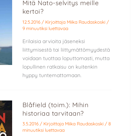
Mitä Nato-selvitys meille
kertoi?
12.5.2016
/ Kirjoittaja
Miika Raudaskoski
/
9 minuutiksi luettavaa
Erilaisia arvioita jäseneksi
liittymisestä tai liittymättömyydestä
voidaan tuottaa loputtomasti, mutta
lopullinen ratkaisu on kuitenkin
hyppy tuntemattomaan.
Blåfield (toim.): Mihin
historiaa tarvitaan?
3.5.2016
/ Kirjoittaja
Miika Raudaskoski
/
8
minuutiksi luettavaa