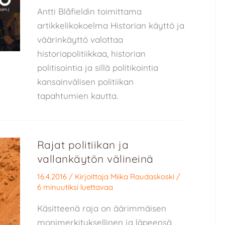
Antti Blåfieldin toimittama
artikkelikokoelma Historian käyttö ja
väärinkäyttö valottaa
historiapolitiikkaa, historian
politisointia ja sillä politikointia
kansainvälisen politiikan
tapahtumien kautta.
Rajat politiikan ja
vallankäytön välineinä
16.4.2016
/ Kirjoittaja
Miika Raudaskoski
/
6 minuutiksi luettavaa
Käsitteenä raja on äärimmäisen
monimerkityksellinen ja läpeensä