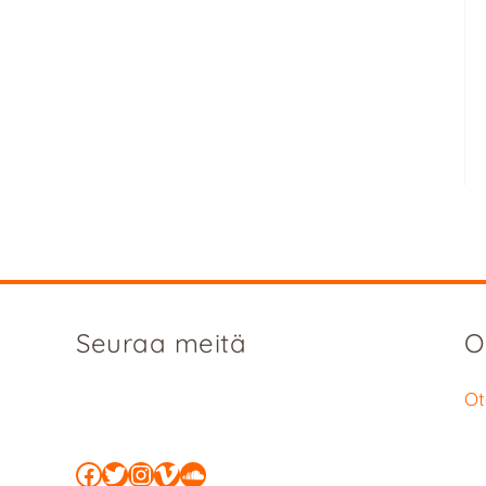
Seuraa meitä
O
Ot
Facebook
Twitter
Instagram
Vimeo
SoundCloud