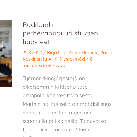
Radikaalin
perhevapaauudistuksen
haasteet
25.8.2020
/ Kirjoittaja
Anna Elomäki
,
Paula
Koskinen
ja
Armi Mustosmäki
/
8
minuutiksi luettavaa
Työmarkkinajärjestöjä on
aikaisemmin kritisoitu tasa-
arvopolitiikan vesittämisestä.
Marinin hallituksella on mahdollisuus
viedä uudistus läpi myös niin
sanoituilla pakkolaeilla. Taipuvatko
työmarkkinajärjestöt Marinin