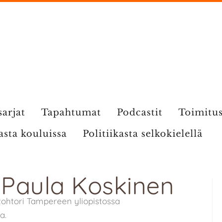
sarjat
Tapahtumat
Podcastit
Toimitu
kasta kouluissa
Politiikasta selkokielellä
: Paula Koskinen
tohtori Tampereen yliopistossa
a.