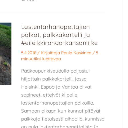
Lastentarhanopettajien
palkat, palkkakartelli ja
#eileikkirahaa-kansanliike
5.4.2018
/ Kirjoittaja
Paula Koskinen
/
5
minuutiksi luettavaa
Pääkaupunkiseudulla paljastui
hiljattain palkkakartelli, jossa
Helsinki, Espoo ja Vantaa olivat
sopineet, etteivät kilpaile
lastentarhanopettajien palkoilla.
Samaan aikaan kun kunnat pitävät
palkkoja tietoisesti alhaalla, kunnissa
on pula lastentarhanopettajista ja