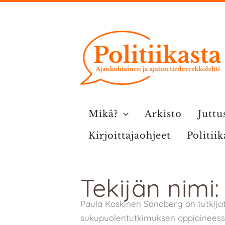
Siirry
sisältöön
Mikä?
Arkisto
Juttu
Kirjoittajaohjeet
Politii
Tekijän nimi
Paula Koskinen Sandberg on tutkija
sukupuolentutkimuksen oppiaineess