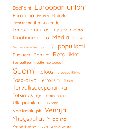
Euroopan unioni
DocPoint
Eurooppa
Historia
hallitus
Ihmisoikeudet
Identiteetti
ilmastonmuutos
Kysy politiikasta
Media
Maahanmuutto
nuoret
populismi
podcast
Perussuomalaiset
Retoriikka
Ranska
Puolueet
Sosiaalinen media
sukupuoli
Suomi
talous
talouspolitiikka
Tasa-arvo
Terrorismi
Turkki
Turvallisuuspolitiikka
Tutkimus
työ
Ukrainan kriisi
Ulkopolitiikka
Uskonto
Venäjä
Vaalianalyysit
Yhdysvallat
Yliopisto
Ympäristöpolitiikka
Äärioikeisto