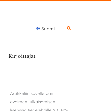
Suomi
s
Kirjoittajat
Artikkeliin sovelletaan
avoimen julkaisemisen
lisenssiä tiedelehdille (CC BY-