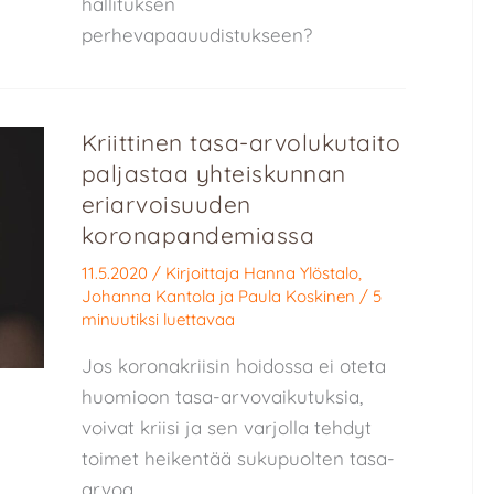
hallituksen
perhevapaauudistukseen?
Kriittinen tasa-arvolukutaito
paljastaa yhteiskunnan
eriarvoisuuden
koronapandemiassa
11.5.2020
/ Kirjoittaja
Hanna Ylöstalo
,
Johanna Kantola
ja
Paula Koskinen
/
5
minuutiksi luettavaa
Jos koronakriisin hoidossa ei oteta
huomioon tasa-arvovaikutuksia,
voivat kriisi ja sen varjolla tehdyt
toimet heikentää sukupuolten tasa-
arvoa.