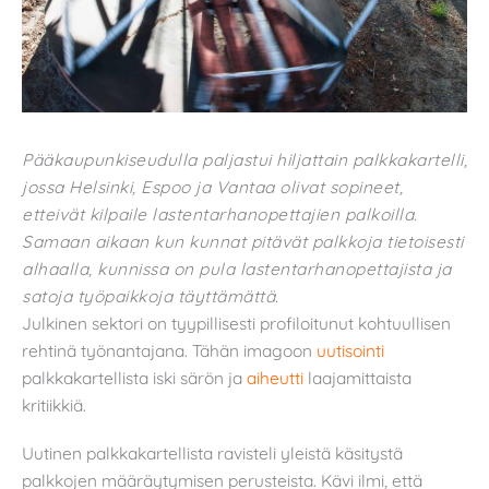
Pääkaupunkiseudulla paljastui hiljattain palkkakartelli,
jossa Helsinki, Espoo ja Vantaa olivat sopineet,
etteivät kilpaile lastentarhanopettajien palkoilla.
Samaan aikaan kun kunnat pitävät palkkoja tietoisesti
alhaalla, kunnissa on pula lastentarhanopettajista ja
satoja työpaikkoja täyttämättä.
Julkinen sektori on tyypillisesti profiloitunut kohtuullisen
rehtinä työnantajana. Tähän imagoon
uutisointi
palkkakartellista iski särön ja
aiheutti
laajamittaista
kritiikkiä.
Uutinen palkkakartellista ravisteli yleistä käsitystä
palkkojen määräytymisen perusteista. Kävi ilmi, että