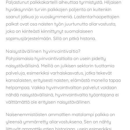
Paljastunut palkkakartelli aiheuttaa tyrmistystä. Hiljaisen
hyväksynnän turvin palkkojen poljenta on kuitenkin
saanut jatkua jo vuosikymmeniä. Lastentarhaopettajien
palkat ovat osa naisten työn juurtunutta aliarvostusta,
joka on kiinteästi kiinnittynyt suomalaiseen
sopimusjärjestelmään. Sillä on pitkä historia.
Naisystävällinen hyvinvointivaltio?
Pohjoismaisia hyvinvointivaltioita on usein pidetty
naisystävällisinä. Meillä on julkisen sektorin tuottamia
palveluja, esimerkiksi varhaiskasvatus, jotka tekevät
kansalaisten, erityisesti naisten, elämästä monella tapaa
helpompaa. Vaikka hyvinvointivaltion palvelut voidaan
nähdä naisystävällisinä, hyvinvointivaltio työantajana ei
välttämättä ole erityisen naisystävällinen.
Naisenemmistöisten ammattien matalampi palkka on
yleensä ymmärretty aliarvostuksena. Sen on nähty
liittyvät ammattikuntien historiaan, usein esimerkiksi