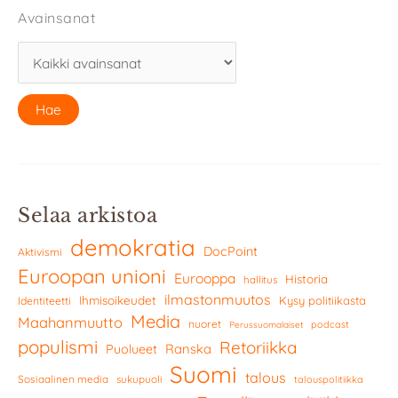
Avainsanat
Selaa arkistoa
demokratia
DocPoint
Aktivismi
Euroopan unioni
Eurooppa
Historia
hallitus
ilmastonmuutos
Ihmisoikeudet
Kysy politiikasta
Identiteetti
Media
Maahanmuutto
nuoret
podcast
Perussuomalaiset
populismi
Retoriikka
Ranska
Puolueet
Suomi
talous
Sosiaalinen media
sukupuoli
talouspolitiikka