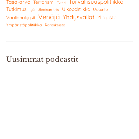
Turvallisuuspolitiikka
Tasa-arvo
Terrorismi
Turkki
Tutkimus
Ulkopolitiikka
Uskonto
työ
Ukrainan kriisi
Venäjä
Yhdysvallat
Yliopisto
Vaalianalyysit
Ympäristöpolitiikka
Äärioikeisto
Uusimmat podcastit