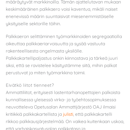
määräytyvät markkinoilla. Tämän ajattelutavan mukaan
keskimääräinen palkkaero voisi kaventua, mikäli naiset
enenevissä määrin suuntaisivat miesenemmistöiselle
yksityiselle sektorille töihin.
Palkkaeron selittäminen työmarkkinoiden segregaatiolla
oikeuttaa palkkaeriarvoisuutta ja sysää vastuuta
rakenteellisesta ongelmasta yksilölle.
Palkkakartellipaljastus onkin kiinnostava ja tärkeä juuri
siksi, että se ravistelee käsitystämme siitä, mihin palkat
perustuvat ja miten työmarkkina toimii.
Eivätkö liitot tienneet?
Ammattiliitot, erityisesti lastentarhanopettajien palkoista
kunnallisessa yleisessä virka- ja työehtosopimuksessa
neuvotteleva Opetusalan Ammattijärjestö OAJ ilmaisi
kritiikkiä palkkakartellista ja
julisti
, että palkkakartelli
rikkoo palkkausjärjestelmää. On vaikea kuitenkaan uskoa,
että varhaiskasvatusalan palkkataso ja