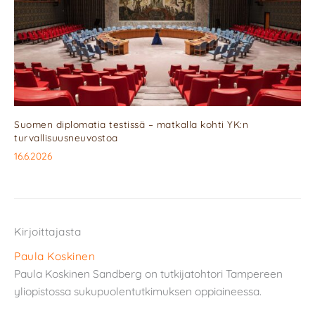
Suomen diplomatia testissä – matkalla kohti YK:n
turvallisuusneuvostoa
16.6.2026
Kirjoittajasta
Paula Koskinen
Paula Koskinen Sandberg on tutkijatohtori Tampereen
yliopistossa sukupuolentutkimuksen oppiaineessa.