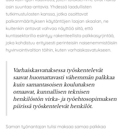
osin suuntaa-antavia. Yhdessä laadullisten
tutkimustulosten kanssa, jotka osoittavat
palkanmäärityksen käytäntöjen laajan skaalan, ne
kuitenkin antavat vahvaa näyttöä siitä, että
kuntasektorilla esiintyy rakenteellista palkkasyrjintää,
joka kohdistuu erityisesti perinteisiin naisenemmistöisiin
hyvinvointivaltion töihin, kuten varhaiskasvatukseen.
Varhaiskasvatuksessa työskentelevät
saavat huomattavasti vähemmän palkkaa
kuin samantasoisen koulutuksen
omaavat, kunnallisen teknisen
henkilöstön virka- ja työehtosopimuksen
piirissä työskentelevät henkilöt.
Saman työnantajan tulisi maksaa samaa palkkaa