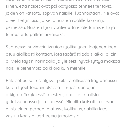
siihen, että naiset ovat palkkatyössä tehneet tehtäviä,
joiden on katsottu sopivan naisille ”luonnostaan”. Ne ovat
olleet tietynlaisia jatkeita naisten roolille kotona ja
perheissä. Naisten työn vaativuutta ei ole tunnistettu ja
tunnustettu palkan arvoiseksi.
Suomessa hyvinvointivaltion työllisyyden laajeneminen
osuu ajallisesti kohtaan, jota täpärästi edelsi aika, jolloin
oli vielä täysin normaalia ja yleisesti hyväksyttyä maksaa
naisille pienempiä palkkoja kuin miehille.
Erilaiset palkat esiintyivät paitsi virallisessa käytännössä –
kuten työehtosopimuksissa – myös tuon ajan
arkiymmärryksessä miesten ja naisten roolista
yhteiskunnassa ja perheessä. Miehillä katsottiin olevan
ensisijainen perheenelatusvelvollisuus, naisilla taas
vastuu kodista, perheestä ja hoivasta.