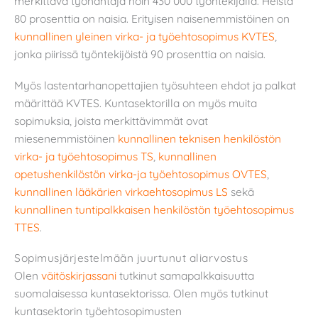
merkittävä työnantaja noin 430 000 työntekijällä. Heistä
80 prosenttia on naisia. Erityisen naisenemmistöinen on
kunnallinen yleinen virka- ja työehtosopimus KVTES
,
jonka piirissä työntekijöistä 90 prosenttia on naisia.
Myös lastentarhanopettajien työsuhteen ehdot ja palkat
määrittää KVTES. Kuntasektorilla on myös muita
sopimuksia, joista merkittävimmät ovat
miesenemmistöinen
kunnallinen teknisen henkilöstön
virka- ja työehtosopimus TS
,
kunnallinen
opetushenkilöstön virka-ja työehtosopimus OVTES
,
kunnallinen lääkärien virkaehtosopimus LS
sekä
kunnallinen tuntipalkkaisen henkilöstön työehtosopimus
TTES
.
Sopimusjärjestelmään juurtunut aliarvostus
Olen
väitöskirjassani
tutkinut samapalkkaisuutta
suomalaisessa kuntasektorissa. Olen myös tutkinut
kuntasektorin työehtosopimusten