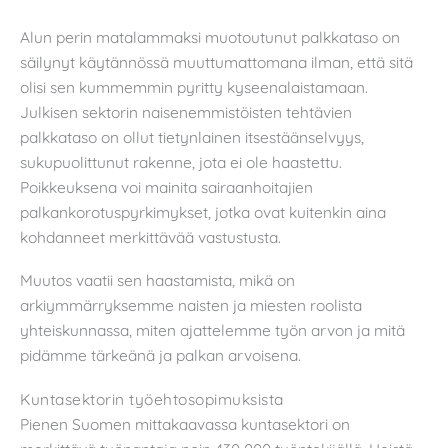
Alun perin matalammaksi muotoutunut palkkataso on
säilynyt käytännössä muuttumattomana ilman, että sitä
olisi sen kummemmin pyritty kyseenalaistamaan.
Julkisen sektorin naisenemmistöisten tehtävien
palkkataso on ollut tietynlainen itsestäänselvyys,
sukupuolittunut rakenne, jota ei ole haastettu.
Poikkeuksena voi mainita sairaanhoitajien
palkankorotuspyrkimykset, jotka ovat kuitenkin aina
kohdanneet merkittävää vastustusta.
Muutos vaatii sen haastamista, mikä on
arkiymmärryksemme naisten ja miesten roolista
yhteiskunnassa, miten ajattelemme työn arvon ja mitä
pidämme tärkeänä ja palkan arvoisena.
Kuntasektorin työehtosopimuksista
Pienen Suomen mittakaavassa kuntasektori on