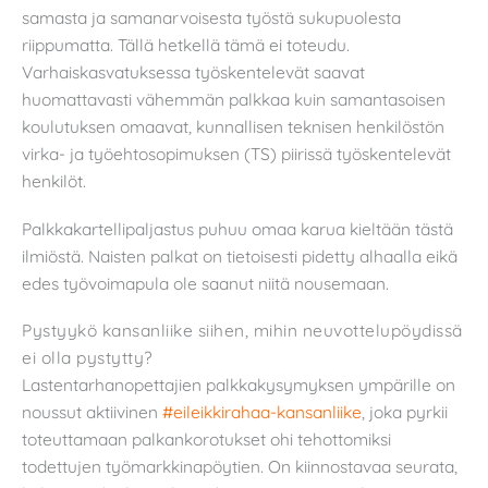
samasta ja samanarvoisesta työstä sukupuolesta
riippumatta. Tällä hetkellä tämä ei toteudu.
Varhaiskasvatuksessa työskentelevät saavat
huomattavasti vähemmän palkkaa kuin samantasoisen
koulutuksen omaavat, kunnallisen teknisen henkilöstön
virka- ja työehtosopimuksen (TS) piirissä työskentelevät
henkilöt.
Palkkakartellipaljastus puhuu omaa karua kieltään tästä
ilmiöstä. Naisten palkat on tietoisesti pidetty alhaalla eikä
edes työvoimapula ole saanut niitä nousemaan.
Pystyykö kansanliike siihen, mihin neuvottelupöydissä
ei olla pystytty?
Lastentarhanopettajien palkkakysymyksen ympärille on
noussut aktiivinen
#eileikkirahaa-kansanliike
, joka pyrkii
toteuttamaan palkankorotukset ohi tehottomiksi
todettujen työmarkkinapöytien. On kiinnostavaa seurata,