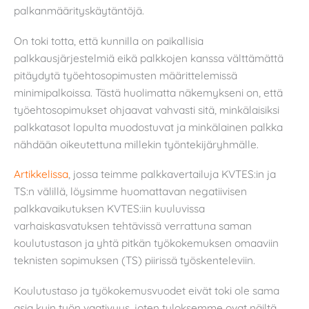
palkanmäärityskäytäntöjä.
On toki totta, että kunnilla on paikallisia
palkkausjärjestelmiä eikä palkkojen kanssa välttämättä
pitäydytä työehtosopimusten määrittelemissä
minimipalkoissa. Tästä huolimatta näkemykseni on, että
työehtosopimukset ohjaavat vahvasti sitä, minkälaisiksi
palkkatasot lopulta muodostuvat ja minkälainen palkka
nähdään oikeutettuna millekin työntekijäryhmälle.
Artikkelissa
, jossa teimme palkkavertailuja KVTES:in ja
TS:n välillä, löysimme huomattavan negatiivisen
palkkavaikutuksen KVTES:iin kuuluvissa
varhaiskasvatuksen tehtävissä verrattuna saman
koulutustason ja yhtä pitkän työkokemuksen omaaviin
teknisten sopimuksen (TS) piirissä työskenteleviin.
Koulutustaso ja työkokemusvuodet eivät toki ole sama
asia kuin työn vaativuus, joten tuloksemme ovat näiltä