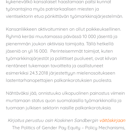
kykenevätkö kansalaiset haastamaan paitsi kunnat
työnantajina myös patriarkaalisen miesten ja
vientisektorin etua pönkittävän työmarkkinajärjestelmän.
Kansanliikkeen aktivoituminen on ollut poikkeuksellinen.
Ryhmä keräsi muutamassa päivässä 10 000 jäsentä ja
pienemmän joukon aktiivisia toimijoita. Tällä hetkellä
jäseniä on yli 16 000. Perinteisemmät toimijat, kuten
työmarkkinajärjestöt ja poliittiset puolueet, ovat kilvan
rientäneet tukemaan tavoitteita ja osallistuneet
esimerkiksi 24.3.2018 järjestettyyn mielenosoitukseen
lastentarhanopettajien palkankorotuksien puolesta.
Nähtäväksi jää, onnistuuko ulkopuolinen painostus viimein
murtamaan status quon suomalaisilla työmarkkinoilla ja
tuomaan julkisen sektorin naisille palkankorotuksia.
Kirjoitus perustuu osin Koskinen Sandbergin
väitöskirjaan
The Politics of Gender Pay Equity – Policy Mechanisms,