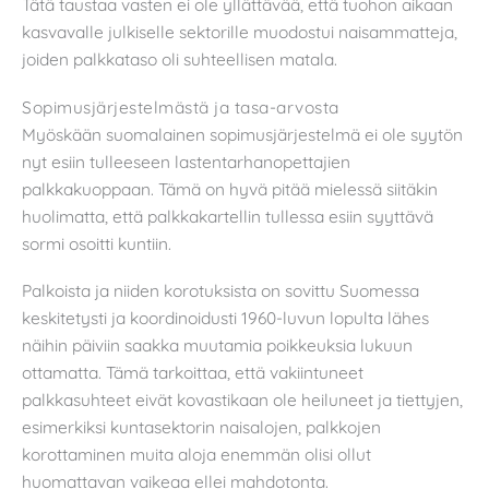
Tätä taustaa vasten ei ole yllättävää, että tuohon aikaan
kasvavalle julkiselle sektorille muodostui naisammatteja,
joiden palkkataso oli suhteellisen matala.
Sopimusjärjestelmästä ja tasa-arvosta
Myöskään suomalainen sopimusjärjestelmä ei ole syytön
nyt esiin tulleeseen lastentarhanopettajien
palkkakuoppaan. Tämä on hyvä pitää mielessä siitäkin
huolimatta, että palkkakartellin tullessa esiin syyttävä
sormi osoitti kuntiin.
Palkoista ja niiden korotuksista on sovittu Suomessa
keskitetysti ja koordinoidusti 1960-luvun lopulta lähes
näihin päiviin saakka muutamia poikkeuksia lukuun
ottamatta. Tämä tarkoittaa, että vakiintuneet
palkkasuhteet eivät kovastikaan ole heiluneet ja tiettyjen,
esimerkiksi kuntasektorin naisalojen, palkkojen
korottaminen muita aloja enemmän olisi ollut
huomattavan vaikeaa ellei mahdotonta.