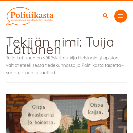
Siirry
sisältöön
Tekijän nimi: Tuija
Lattunen
Tuija Lattunen on väitöskirjatutkija Helsingin yliopiston
valtiotieteellisessä tiedekunnassa ja Politiikasta taidetta -
sarjan toinen kuraattori.