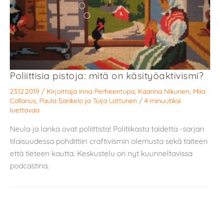
Poliittisia pistoja: mitä on käsityöaktivismi?
23.12.2019
/ Kirjoittaja
Inna Perheentupa
,
Kaarina Nikunen
,
Miia
Collanus
,
Paula Sankelo
ja
Tuija Lattunen
/
4 minuutiksi
luettavaa
Neula ja lanka ovat poliittista! Politiikasta taidetta -sarjan
tilaisuudessa pohdittiin craftivismin olemusta sekä taiteen
että tieteen kautta. Keskustelu on nyt kuunneltavissa
podcastina.