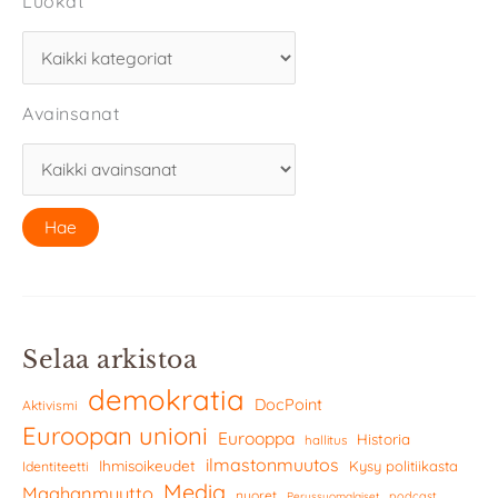
Luokat
Avainsanat
Selaa arkistoa
demokratia
DocPoint
Aktivismi
Euroopan unioni
Eurooppa
Historia
hallitus
ilmastonmuutos
Ihmisoikeudet
Kysy politiikasta
Identiteetti
Media
Maahanmuutto
nuoret
podcast
Perussuomalaiset