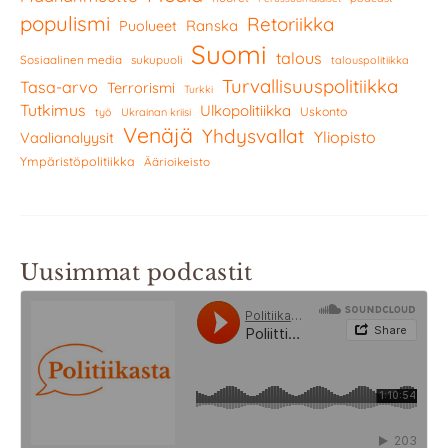
populismi
Retoriikka
Ranska
Puolueet
Suomi
talous
Sosiaalinen media
sukupuoli
talouspolitiikka
Turvallisuuspolitiikka
Tasa-arvo
Terrorismi
Turkki
Tutkimus
Ulkopolitiikka
Uskonto
työ
Ukrainan kriisi
Venäjä
Yhdysvallat
Yliopisto
Vaalianalyysit
Ympäristöpolitiikka
Äärioikeisto
Uusimmat podcastit