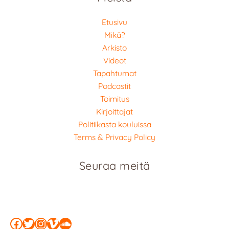
Etusivu
Mikä?
Arkisto
Videot
Tapahtumat
Podcastit
Toimitus
Kirjoittajat
Politiikasta kouluissa
Terms & Privacy Policy
Seuraa meitä
Facebook
Twitter
Instagram
Vimeo
SoundCloud