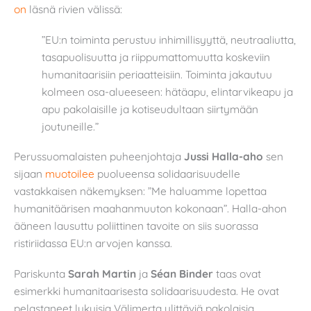
on
läsnä rivien välissä:
”EU:n toiminta perustuu inhimillisyyttä, neutraaliutta,
tasapuolisuutta ja riippumattomuutta koskeviin
humanitaarisiin periaatteisiin. Toiminta jakautuu
kolmeen osa-alueeseen: hätäapu, elintarvikeapu ja
apu pakolaisille ja kotiseudultaan siirtymään
joutuneille.”
Perussuomalaisten puheenjohtaja
Jussi Halla-aho
sen
sijaan
muotoilee
puolueensa solidaarisuudelle
vastakkaisen näkemyksen: ”Me haluamme lopettaa
humanitäärisen maahanmuuton kokonaan”. Halla-ahon
ääneen lausuttu poliittinen tavoite on siis suorassa
ristiriidassa EU:n arvojen kanssa.
Pariskunta
Sarah Martin
ja
Séan Binder
taas ovat
esimerkki humanitaarisesta solidaarisuudesta. He ovat
pelastaneet lukuisia Välimerta ylittäviä pakolaisia