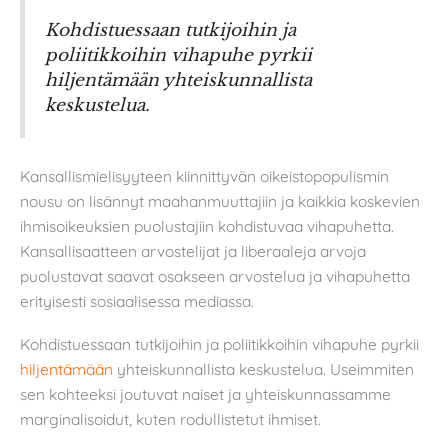
Kohdistuessaan tutkijoihin ja
poliitikkoihin vihapuhe pyrkii
hiljentämään yhteiskunnallista
keskustelua.
Kansallismielisyyteen kiinnittyvän oikeistopopulismin
nousu on lisännyt maahanmuuttajiin ja kaikkia koskevien
ihmisoikeuksien puolustajiin kohdistuvaa vihapuhetta.
Kansallisaatteen arvostelijat ja liberaaleja arvoja
puolustavat saavat osakseen arvostelua ja vihapuhetta
erityisesti sosiaalisessa mediassa.
Kohdistuessaan tutkijoihin ja poliitikkoihin vihapuhe pyrkii
hiljentämään
yhteiskunnallista keskustelua. Useimmiten
sen kohteeksi joutuvat naiset ja yhteiskunnassamme
marginalisoidut, kuten rodullistetut ihmiset.