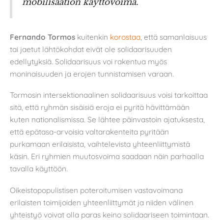
mobilisaation käyttövoima.
Fernando Tormos
kuitenkin
korostaa
, että samanlaisuus
tai jaetut lähtökohdat eivät ole solidaarisuuden
edellytyksiä. Solidaarisuus voi rakentua myös
moninaisuuden ja erojen tunnistamisen varaan.
Tormosin intersektionaalinen solidaarisuus voisi tarkoittaa
sitä, että ryhmän sisäisiä eroja ei pyritä hävittämään
kuten nationalismissa. Se lähtee päinvastoin ajatuksesta,
että epätasa-arvoisia valtarakenteita pyritään
purkamaan erilaisista, vaihtelevista yhteenliittymistä
käsin. Eri ryhmien muutosvoima saadaan näin parhaalla
tavalla käyttöön.
Oikeistopopulistisen poteroitumisen vastavoimana
erilaisten toimijoiden yhteenliittymät ja niiden välinen
yhteistyö voivat olla paras keino solidaariseen toimintaan.