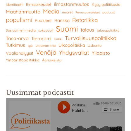
ilmastonmuutos
Ihmisoikeudet
Kysy politiikasta
Identiteetti
Media
Maahanmuutto
nuoret
podcast
Perussuomalaiset
populismi
Retoriikka
Ranska
Puolueet
Suomi
talous
Sosiaalinen media
sukupuoli
talouspolitiikka
Turvallisuuspolitiikka
Tasa-arvo
Terrorismi
Turkki
Tutkimus
Ulkopolitiikka
Uskonto
työ
Ukrainan kriisi
Venäjä
Yhdysvallat
Yliopisto
Vaalianalyysit
Ympäristöpolitiikka
Äärioikeisto
Uusimmat podcastit