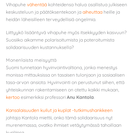
Vihapuhe
vähentää
kohteidensa halua osallistua julkiseen
keskusteluun ja päätöksentekoon ja
aiheuttaa
heille ja
heidän läheisilleen terveydellisiä ongelmia.
Liittyykö lisääntyvä vihapuhe myös itsekkyyden kasvuun?
Suosiiko aikamme polarisoitumista ja poteroitumista
solidaarisuuden kustannuksella?
Monenlaista meisyyttä
Suomi tunnetaan hyvinvointivaltiona, jonka menestys
monissa mittauksissa on tasaisen tulonjaon ja sosiaalisen
tasa-arvon ansiota. Hyvinvointi on perustunut siihen, että
yhteiskunnan rakentamiseen on otettu kaikki mukaan,
kertoo
esimerkiksi professori
Anu Kantola
.
Kansalaisuuden kuilut ja kuplat -tutkimushankkeen
johtaja Kantola miettii, onko tämä solidaarisuus nyt
murenemassa, ovatko ihmiset vetäytymässä tahoillaan
kupliinsa.