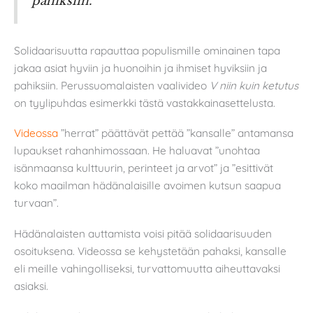
pahiksiin.
Solidaarisuutta rapauttaa populismille ominainen tapa
jakaa asiat hyviin ja huonoihin ja ihmiset hyviksiin ja
pahiksiin. Perussuomalaisten vaalivideo
V niin kuin ketutus
on tyylipuhdas esimerkki tästä vastakkainasettelusta.
Videossa
”herrat” päättävät pettää ”kansalle” antamansa
lupaukset rahanhimossaan. He haluavat ”unohtaa
isänmaansa kulttuurin, perinteet ja arvot” ja ”esittivät
koko maailman hädänalaisille avoimen kutsun saapua
turvaan”.
Hädänalaisten auttamista voisi pitää solidaarisuuden
osoituksena. Videossa se kehystetään pahaksi, kansalle
eli meille vahingolliseksi, turvattomuutta aiheuttavaksi
asiaksi.