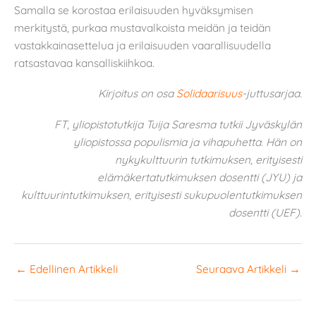
Samalla se korostaa erilaisuuden hyväksymisen
merkitystä, purkaa mustavalkoista meidän ja teidän
vastakkainasettelua ja erilaisuuden vaarallisuudella
ratsastavaa kansalliskiihkoa.
Kirjoitus on osa
Solidaarisuus
-juttusarjaa.
FT, yliopistotutkija Tuija Saresma tutkii Jyväskylän
yliopistossa populismia ja vihapuhetta. Hän on
nykykulttuurin tutkimuksen, erityisesti
elämäkertatutkimuksen dosentti (JYU) ja
kulttuurintutkimuksen, erityisesti sukupuolentutkimuksen
dosentti (UEF).
←
Edellinen Artikkeli
Seuraava Artikkeli
→