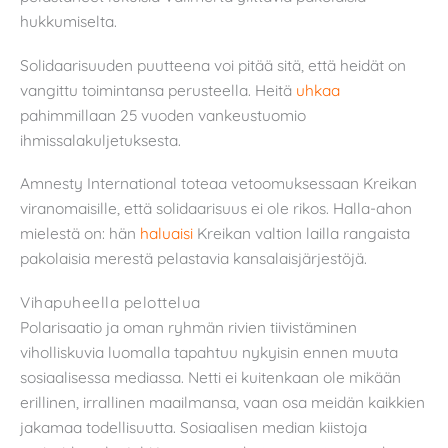
hukkumiselta.
Solidaarisuuden puutteena voi pitää sitä, että heidät on
vangittu toimintansa perusteella. Heitä
uhkaa
pahimmillaan 25 vuoden vankeustuomio
ihmissalakuljetuksesta.
Amnesty International toteaa vetoomuksessaan Kreikan
viranomaisille, että solidaarisuus ei ole rikos. Halla-ahon
mielestä on: hän
haluaisi
Kreikan valtion lailla rangaista
pakolaisia merestä pelastavia kansalaisjärjestöjä.
Vihapuheella pelottelua
Polarisaatio ja oman ryhmän rivien tiivistäminen
viholliskuvia luomalla tapahtuu nykyisin ennen muuta
sosiaalisessa mediassa. Netti ei kuitenkaan ole mikään
erillinen, irrallinen maailmansa, vaan osa meidän kaikkien
jakamaa todellisuutta. Sosiaalisen median kiistoja