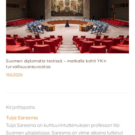
Suomen diplomatia testissä – matkalla kohti YK:n
turvallisuusneuvostoa
16.6.2026
Kirjoittajasta
Tuija Saresma
Tuija Saresma on kulttuurintutkimuksen professori Itä-
Suomen yliopistossa. Saresma on viime aikoina tutkinut