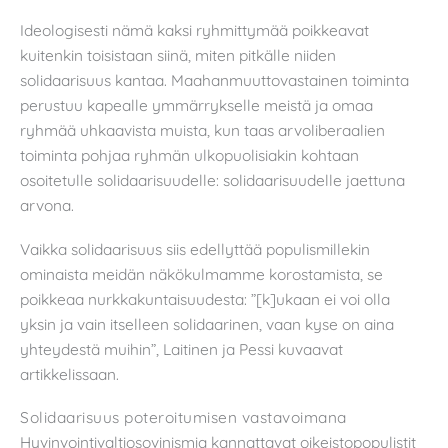
Ideologisesti nämä kaksi ryhmittymää poikkeavat
kuitenkin toisistaan siinä, miten pitkälle niiden
solidaarisuus kantaa. Maahanmuuttovastainen toiminta
perustuu kapealle ymmärrykselle meistä ja omaa
ryhmää uhkaavista muista, kun taas arvoliberaalien
toiminta pohjaa ryhmän ulkopuolisiakin kohtaan
osoitetulle solidaarisuudelle: solidaarisuudelle jaettuna
arvona.
Vaikka solidaarisuus siis edellyttää populismillekin
ominaista meidän näkökulmamme korostamista, se
poikkeaa nurkkakuntaisuudesta: ”[k]ukaan ei voi olla
yksin ja vain itselleen solidaarinen, vaan kyse on aina
yhteydestä muihin”, Laitinen ja Pessi kuvaavat
artikkelissaan.
Solidaarisuus poteroitumisen vastavoimana
Hyvinvointivaltiosovinismia kannattavat oikeistopopulistit