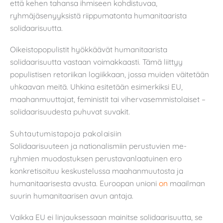
että kehen tahansa ihmiseen kohdistuvaa,
ryhmäjäsenyyksistä riippumatonta humanitaarista
solidaarisuutta.
Oikeistopopulistit hyökkäävät humanitaarista
solidaarisuutta vastaan voimakkaasti. Tämä liittyy
populistisen retoriikan logiikkaan, jossa muiden väitetään
uhkaavan meitä. Uhkina esitetään esimerkiksi EU,
maahanmuuttajat, feministit tai vihervasemmistolaiset –
solidaarisuudesta puhuvat suvakit.
Suhtautumistapoja pakolaisiin
Solidaarisuuteen ja nationalismiin perustuvien me-
ryhmien muodostuksen perustavanlaatuinen ero
konkretisoituu keskustelussa maahanmuutosta ja
humanitaarisesta avusta. Euroopan unioni
on
maailman
suurin humanitaarisen avun antaja.
Vaikka EU ei linjauksessaan mainitse solidaarisuutta, se