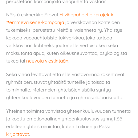
perustetaan kampanjoita vihapuhetta vastaan.
Näistä esimerkkejä ovat
Ei vihapuheelle -projektin
#emmevaikene-kampanja
ja verkkovihan kohteiden
tukemiseksi perustettu Meitä ei vaienneta ry. Yhdistys
kokoaa vapaaehtoisista tukiverkkoa, joka tarjoaa
verkkovihan kohteeksi joutuneille vertaistukea sekä
maksutonta apua, kuten oikeusneuvontaa, psykologista
tukea tai
neuvoja viestintään
.
Sekä vihaa levittävät että sille vastavoimaa rakentavat
ryhmät perustuvat yhtäältä tunteille ja toisaalta
toiminnalle. Molempien yhteisöjen sisällä syntyy
yhteenkuuluvuuden tunnetta ja ryhmäsolidaarisuutta.
Yhteinen toiminta vahvistaa yhteenkuuluvuuden tunnetta
ja koettu emotionaalinen yhteenkuuluvuus synnyttää
edelleen yhteistoimintaa, kuten Laitinen ja Pessi
kirjoittavat
.