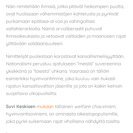
Näin nimitellään ihmisiä, jotka pitävät heikompien puolta,
ovat huolissaan vähemmistöjen kohtelusta ja pyrkivät
purkamaan epätasa-arvoa ja vahingollisia
valtahierarkioita. Nämä arvoliberaalit puhuvat
ihmisoikeuksista ja vetoavat valtioiden ja maanosien rajat
ylittävään solidaarisuuteen.
Nimittelijät puolestaan korostavat kansallismielisyyttään.
Nationalismi perustuu ajatukseen ”meistä” suvereenina
yksikkönä ja ”toisista” uhkana. Vaarassa on tällöin
esimerkiksi hyvinvointimme, joka kuuluu vain tiukasti
rajatun kansallisvaltion jäsenille ja jota on kaikin keinoin
suojeltava ulkopuolisilta.
Suvi Keskisen
mukaan
tällainen
welfare chauvinism
,
hyvinvointisovinismi, on ominaista oikeistopopulismille,
joka pyrkii sulkemaan rajat vihollisina nähdyiltä toisilta.