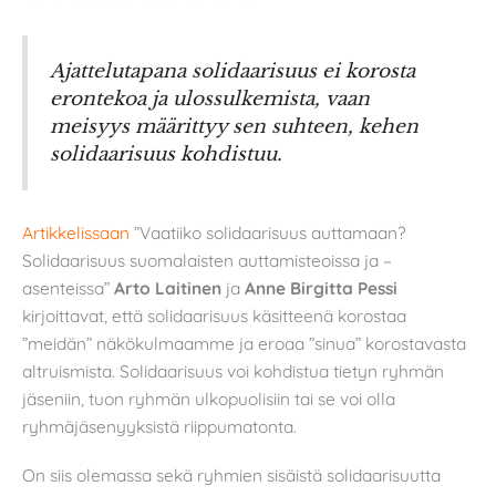
Ajattelutapana solidaarisuus ei korosta
erontekoa ja ulossulkemista, vaan
meisyys määrittyy sen suhteen, kehen
solidaarisuus kohdistuu.
Artikkelissaan
”Vaatiiko solidaarisuus auttamaan?
Solidaarisuus suomalaisten auttamisteoissa ja –
asenteissa”
Arto Laitinen
ja
Anne Birgitta Pessi
kirjoittavat, että solidaarisuus käsitteenä korostaa
”meidän” näkökulmaamme ja eroaa ”sinua” korostavasta
altruismista. Solidaarisuus voi kohdistua tietyn ryhmän
jäseniin, tuon ryhmän ulkopuolisiin tai se voi olla
ryhmäjäsenyyksistä riippumatonta.
On siis olemassa sekä ryhmien sisäistä solidaarisuutta