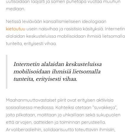
uutisoidaan laajalti ja somen puhetapa vuotaa muuhun
mediaan.
Netissä leviävään kansallismieliseen ideologiaan
kietoutuu
usein naisvihaa ja rasistisia käsityksiä. Internetin
alalaidan keskusteluissa mobilisoidaan ihmisiä lietsomalla
tunteita, erityisesti vihaa.
Internetin alalaidan keskusteluissa
mobilisoidaan ihmisiä lietsomalla
tunteita, erityisesti vihaa.
Maahanmuuttovastaiset piirit ovat erityisen aktiivisia
sosiaalisessa mediassa. Kohteiksi otetaan ”suvakkeja”,
joita pilkataan, moititaan ja uhkaillaan sekä sukupuolen
että arvojen, aatteiden ja toiminnan perusteella.
Arvoliberaaleihin, solidaarisuutta toteuttaviin ihmisiin,