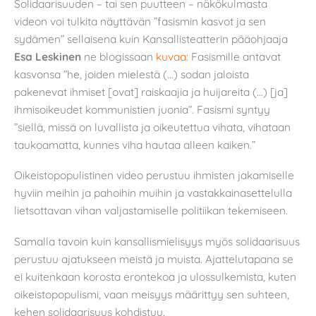
Solidaarisuuden – tai sen puutteen – näkökulmasta
videon voi tulkita näyttävän ”fasismin kasvot ja sen
sydämen” sellaisena kuin Kansallisteatterin pääohjaaja
Esa Leskinen
ne blogissaan
kuvaa
: Fasismille antavat
kasvonsa ”he, joiden mielestä (…) sodan jaloista
pakenevat ihmiset [ovat] raiskaajia ja huijareita (…) [ja]
ihmisoikeudet kommunistien juonia”. Fasismi syntyy
”siellä, missä on luvallista ja oikeutettua vihata, vihataan
taukoamatta, kunnes viha hautaa alleen kaiken.”
Oikeistopopulistinen video perustuu ihmisten jakamiselle
hyviin meihin ja pahoihin muihin ja vastakkainasettelulla
lietsottavan vihan valjastamiselle politiikan tekemiseen.
Samalla tavoin kuin kansallismielisyys myös solidaarisuus
perustuu ajatukseen meistä ja muista. Ajattelutapana se
ei kuitenkaan korosta erontekoa ja ulossulkemista, kuten
oikeistopopulismi, vaan meisyys määrittyy sen suhteen,
kehen solidaarisuus kohdistuu.