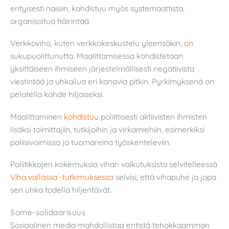
erityisesti naisiin, kohdistuu myös systemaattista,
organisoitua häirintää.
Verkkoviha, kuten verkkokeskustelu yleensäkin,
on
sukupuolittunutta. Maalittamisessa kohdistetaan
yksittäiseen ihmiseen järjestelmällisesti negatiivista
viestintää ja uhkailua eri kanavia pitkin. Pyrkimyksenä on
pelotella kohde hiljaiseksi.
Maalittaminen
kohdistuu
poliittisesti aktiivisten ihmisten
lisäksi toimittajiin, tutkijoihin ja virkamiehiin, esimerkiksi
poliisivoimissa ja tuomareina työskenteleviin.
Poliitikkojen kokemuksia vihan vaikutuksista selvitelleessä
Viha vallassa -tutkimuksessa
selvisi, että vihapuhe ja jopa
sen uhka todella hiljentävät.
Some-solidaarisuus
Sosiaalinen media mahdollistaa entistä tehokkaamman