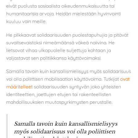
eivät puolusta sosiaalista oikeudenmukaisuutta tai
humanitaarisia arvoja. Heidän mielestään hyvinvointi
kuuluu vain meille.
He pilkkaavat solidaarisuuden puolestapuhujia ja pitävät
suvaitsevaistoksi nimeämäänsä väkeä naiivina. He
lietsovat vihaa ulkopuolelle suljettuja kohtaan ja
valjastavat sen politiikkansa käyttövoimaksi.
Samalla tavoin kuin kansallismielisyys myös solidaarisuus
voi olla poliittisen mobilisaation käyttövoima. Tutkijat
ovat
määritelleet
solidaarisuuden syntyvän joko yhteisten
identiteettien, jaettujen etujen tai rakenteellisten
mahdollisuuksien muutospyrkimysten perustalle.
Samalla tavoin kuin kansallismielisyys
myös solidaarisuus voi olla poliittisen