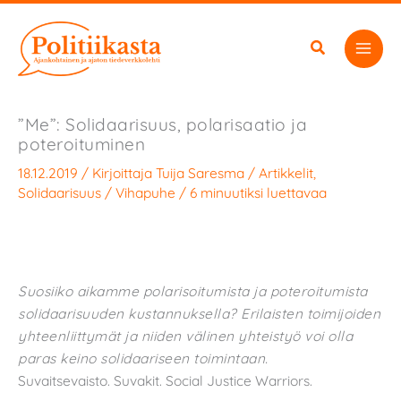
Siirry
sisältöön
”Me”: Solidaarisuus, polarisaatio ja
poteroituminen
18.12.2019
/ Kirjoittaja
Tuija Saresma
/
Artikkelit
,
Solidaarisuus
/
Vihapuhe
/
6 minuutiksi luettavaa
Suosiiko aikamme polarisoitumista ja poteroitumista
solidaarisuuden kustannuksella? Erilaisten toimijoiden
yhteenliittymät ja niiden välinen yhteistyö voi olla
paras keino solidaariseen toimintaan.
Suvaitsevaisto. Suvakit. Social Justice Warriors.