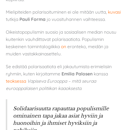
Mielipiteiden polarisoituminen ei ole mitään uutta,
kuvasi
tutkija
Pauli Forma
jo vuosituhannen vaihteessa.
Oikeistopopulismin suosio ja sosiaalisen median nousu
kuitenkin vauhdittavat polarisaatiota. Populismin
keskeinen toimintalogiikka
on
eronteko, meidän ja
muiden vastakkainasettelu.
Se edistää polarisaatiota eli jakautumista erimielisiin
ryhmiin, kuten kirjoitamme
Emilia Palosen
kanssa
teoksessa
Vapiseva Eurooppa – mitä seuraa
eurooppalaisen politiikan kaaoksesta
.
Solidaarisuutta rapauttaa populismille
ominainen tapa jakaa asiat hyviin ja
huonoihin ja ihmiset hyviksiin ja