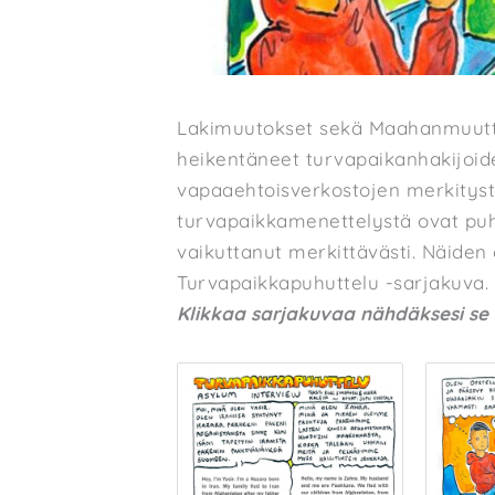
Lakimuutokset sekä Maahanmuuttovi
heikentäneet turvapaikanhakijoid
vapaaehtoisverkostojen merkityst
turvapaikkamenettelystä ovat puh
vaikuttanut merkittävästi. Näiden
Turvapaikkapuhuttelu -sarjakuva.
Klikkaa sarjakuvaa nähdäksesi se