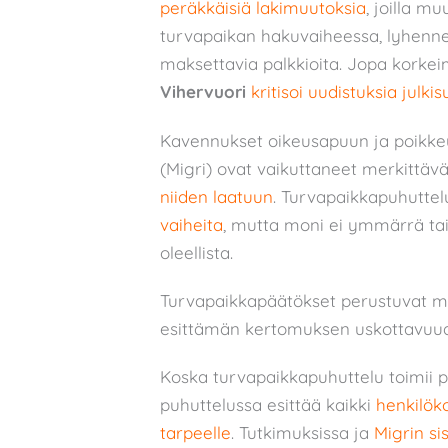
peräkkäisiä lakimuutoksia
, joilla m
turvapaikan hakuvaiheessa, lyhennetti
maksettavia palkkioita. Jopa korke
Vihervuori
kritisoi uudistuksia julki
Kavennukset oikeusapuun ja poikke
(Migri) ovat vaikuttaneet merkittävä
niiden laatuun
. Turvapaikkapuhutte
vaiheita
, mutta moni ei ymmärrä tai
oleellista.
Turvapaikkapäätökset perustuvat mer
esittämän kertomuksen uskottavuude
Koska turvapaikkapuhuttelu toimii p
puhuttelussa esittää kaikki
henkilöko
tarpeelle
. Tutkimuksissa ja
Migrin si