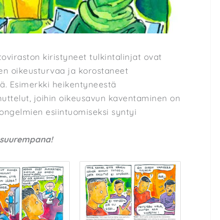
raston kiristyneet tulkintalinjat ovat
en oikeusturvaa ja korostaneet
ä. Esimerkki heikentyneestä
uttelut, joihin oikeusavun kaventaminen on
 ongelmien esiintuomiseksi syntyi
 suurempana!