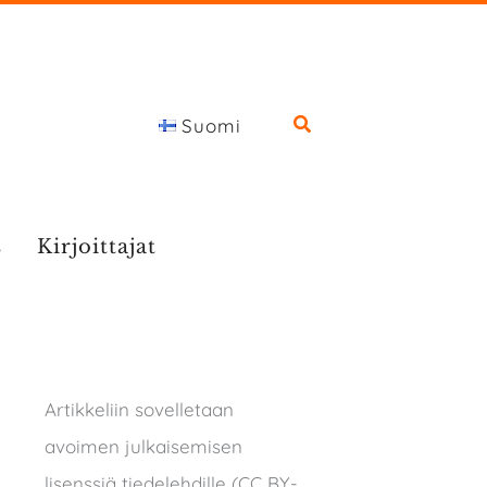
Suomi
s
Kirjoittajat
Artikkeliin sovelletaan
avoimen julkaisemisen
lisenssiä tiedelehdille (CC BY-