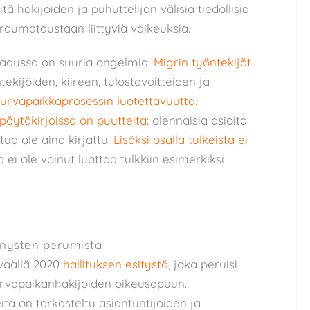
itä hakijoiden ja puhuttelijan välisiä tiedollisia
n traumataustaan liittyviä vaikeuksia.
aadussa on suuria ongelmia.
Migrin työntekijät
ijöiden, kiireen, tulostavoitteiden ja
urvapaikkaprosessin luotettavuutta
.
pöytäkirjoissa on puutteita
: olennaisia asioita
tua ole aina kirjattu.
Lisäksi osalla tulkeista ei
a ei ole voinut luottaa tulkkiin esimerkiksi
nnysten perumista
väällä 2020
hallituksen esitystä
, joka peruisi
rvapaikanhakijoiden oikeusapuun.
ta on tarkasteltu asiantuntijoiden ja