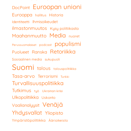
Euroopan unioni
DocPoint
Eurooppa
Historia
hallitus
Ihmisoikeudet
Identiteetti
ilmastonmuutos
Kysy politiikasta
Media
Maahanmuutto
nuoret
populismi
podcast
Perussuomalaiset
Retoriikka
Ranska
Puolueet
Sosiaalinen media
sukupuoli
Suomi
talous
talouspolitiikka
Tasa-arvo
Terrorismi
Turkki
Turvallisuuspolitiikka
Tutkimus
työ
Ukrainan kriisi
Ulkopolitiikka
Uskonto
Venäjä
Vaalianalyysit
Yhdysvallat
Yliopisto
Ympäristöpolitiikka
Äärioikeisto