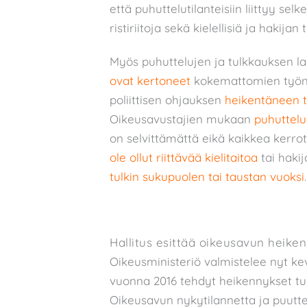
että puhuttelutilanteisiin liittyy selke
ristiriitoja sekä kielellisiä ja hakija
Myös puhuttelujen ja tulkkauksen l
ovat kertoneet
kokemattomien työntek
poliittisen ohjauksen
heikentäneen t
Oikeusavustajien mukaan
puhuttelu
on selvittämättä eikä kaikkea kerrot
ole ollut riittävää kielitaitoa
tai hakij
tulkin sukupuolen tai taustan vuoksi
.
Hallitus esittää oikeusavun heike
Oikeusministeriö valmistelee nyt ke
vuonna 2016 tehdyt heikennykset tu
Oikeusavun nykytilannetta ja puuttei