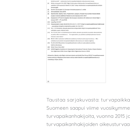
Taustaa sarjakuvasta: turvapaikk
Suomeen saapui viime vuosikymmene
turvapaikanhakijoita, vuonna 2015 j
turvapaikanhakijoiden oikeusturvaa 