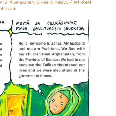
en
,
Siiri Simpanen
ja
Veera Kaleva
/
Artikkelit
,
uettavaa