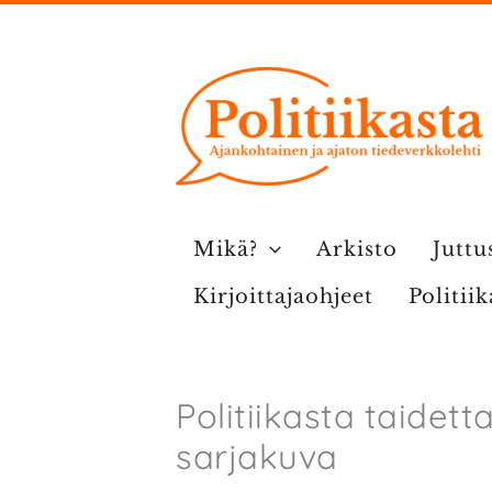
Siirry
sisältöön
Mikä?
Arkisto
Juttu
Kirjoittajaohjeet
Politii
Politiikasta taidet
sarjakuva