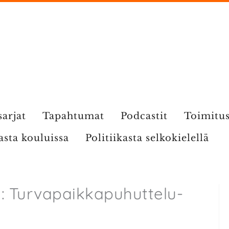
sarjat
Tapahtumat
Podcastit
Toimitu
kasta kouluissa
Politiikasta selkokielellä
ta: Turvapaikkapuhuttelu-