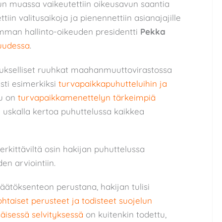
uun muassa vaikeutettiin oikeusavun saantia
in valitusaikoja ja pienennettiin asianajajille
imman hallinto-oikeuden presidentti
Pekka
suudessa
.
ukselliset ruuhkat maahanmuuttovirastossa
sti esimerkiksi
turvapaikkapuhutteluihin ja
lu on
turvapaikkamenettelyn tärkeimpiä
 uskalla kertoa puhuttelussa kaikkea
kittäviltä osin hakijan puhuttelussa
n arviointiin.
äätöksenteon perustana, hakijan tulisi
htaiset perusteet ja todisteet suojelun
säisessä selvityksessä
on kuitenkin todettu,