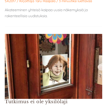
5.4.2017
/ Kirjoittaja
Taru Haapala
/
3 minuutiksi luettavaa
Akateeminen yhteisö kaipaa uusia näkemyksiä ja
rakenteellisia uudistuksia.
Tutkimus ei ole yksilölaji