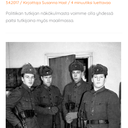
3.4.2017
/ Kirjoittaja
Susanna Hast
/
4 minuutiksi luettavaa
Politiikan tutkijan näkökulmasta voimme olla yhdessä
paitsi tutkijoina myös maailmassa.