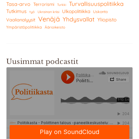
Turvallisuuspolitiikka
Tasa-arvo
Terrorismi
Turkki
Tutkimus
Ulkopolitiikka
Uskonto
työ
Ukrainan kriisi
Venäjä
Yhdysvallat
Yliopisto
Vaalianalyysit
Ympäristöpolitiikka
Äärioikeisto
Uusimmat podcastit