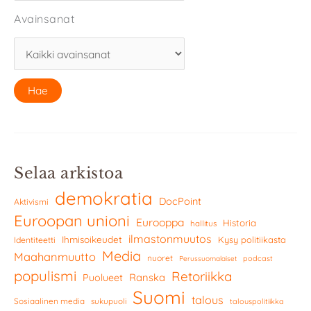
Avainsanat
Selaa arkistoa
demokratia
DocPoint
Aktivismi
Euroopan unioni
Eurooppa
Historia
hallitus
ilmastonmuutos
Ihmisoikeudet
Kysy politiikasta
Identiteetti
Media
Maahanmuutto
nuoret
podcast
Perussuomalaiset
populismi
Retoriikka
Ranska
Puolueet
Suomi
talous
Sosiaalinen media
sukupuoli
talouspolitiikka