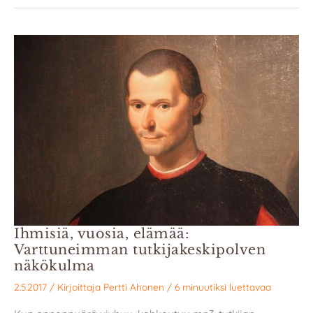
Ihmisiä, vuosia, elämää:
Varttuneimman tutkijakeskipolven
näkökulma
2.5.2017
/ Kirjoittaja
Pertti Ahonen
/
6 minuutiksi luettavaa