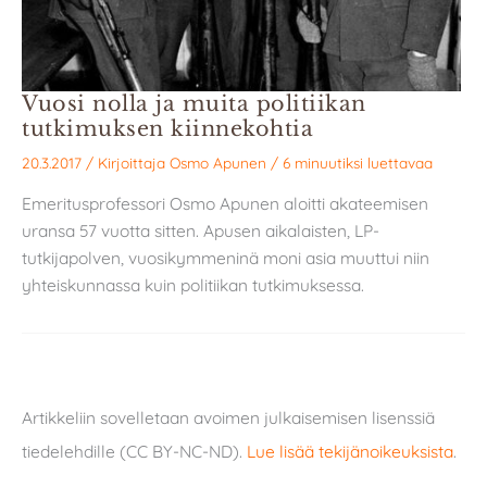
Vuosi nolla ja muita politiikan
tutkimuksen kiinnekohtia
20.3.2017
/ Kirjoittaja
Osmo Apunen
/
6 minuutiksi luettavaa
Emeritusprofessori Osmo Apunen aloitti akateemisen
uransa 57 vuotta sitten. Apusen aikalaisten, LP-
tutkijapolven, vuosikymmeninä moni asia muuttui niin
yhteiskunnassa kuin politiikan tutkimuksessa.
Artikkeliin sovelletaan avoimen julkaisemisen lisenssiä
tiedelehdille (CC BY-NC-ND).
Lue lisää tekijänoikeuksista
.