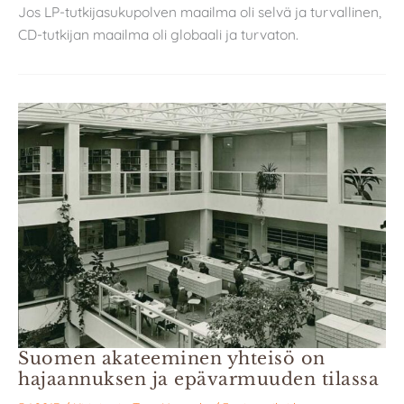
Jos LP-tutkijasukupolven maailma oli selvä ja turvallinen,
CD-tutkijan maailma oli globaali ja turvaton.
Suomen akateeminen yhteisö on
hajaannuksen ja epävarmuuden tilassa