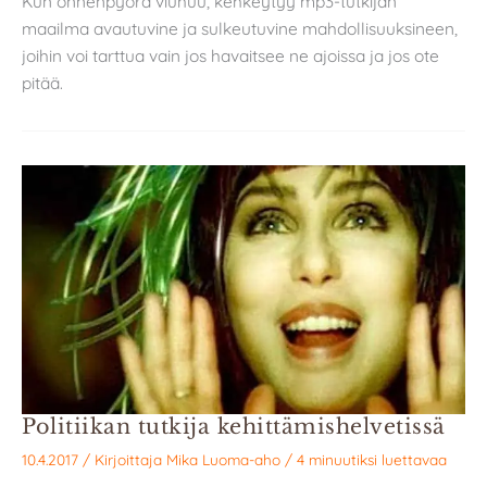
Kun onnenpyörä viuhuu, kehkeytyy mp3-tutkijan
maailma avautuvine ja sulkeutuvine mahdollisuuksineen,
joihin voi tarttua vain jos havaitsee ne ajoissa ja jos ote
pitää.
Politiikan tutkija kehittämishelvetissä
10.4.2017
/ Kirjoittaja
Mika Luoma-aho
/
4 minuutiksi luettavaa