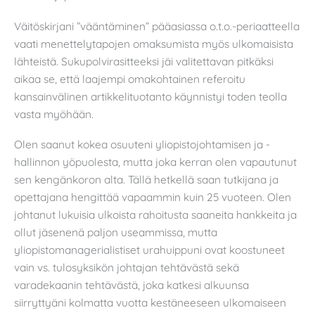
Väitöskirjani ”vääntäminen” pääasiassa o.t.o.-periaatteella
vaati menettelytapojen omaksumista myös ulkomaisista
lähteistä. Sukupolvirasitteeksi jäi valitettavan pitkäksi
aikaa se, että laajempi omakohtainen referoitu
kansainvälinen artikkelituotanto käynnistyi toden teolla
vasta myöhään.
Olen saanut kokea osuuteni yliopistojohtamisen ja -
hallinnon yöpuolesta, mutta joka kerran olen vapautunut
sen kengänkoron alta. Tällä hetkellä saan tutkijana ja
opettajana hengittää vapaammin kuin 25 vuoteen. Olen
johtanut lukuisia ulkoista rahoitusta saaneita hankkeita ja
ollut jäsenenä paljon useammissa, mutta
yliopistomanagerialistiset urahuippuni ovat koostuneet
vain vs. tulosyksikön johtajan tehtävästä sekä
varadekaanin tehtävästä, joka katkesi alkuunsa
siirryttyäni kolmatta vuotta kestäneeseen ulkomaiseen