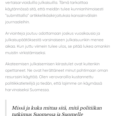
vertaisarvioiduilla julkaisuilla. Tämä tarkoittaa
käytännössä sitä, että meidän tulee kunnianhimoisesti
”submittailla” artikkelikäsikirjoituksia kansainvälisiin
journaaleihin.
Arviointeja joutuu odottamaan joskus vuosikausia ja
julkaisupäätöksestä varsinaiseen julkaisuunkin menee
aikaa. Kun juttu viimein tulee ulos, se pitää lukea omankin
muistin virkistämiseksi.
Akateemisen julkaisemisen kiirastulet ovat kuitenkin
opettaneet. Ne ovat herättäneet minut pohtimaan oman
resurssini käyttöä. Olen verovaroilla kustannettu
politiikkatieteilijä ja tiedän, että lajimme on käymässä
harvinaiseksi Suomessa.
Missä ja kuka mittaa sitä, mitä politiikan
tutkimus Suomessa ja Suomelle