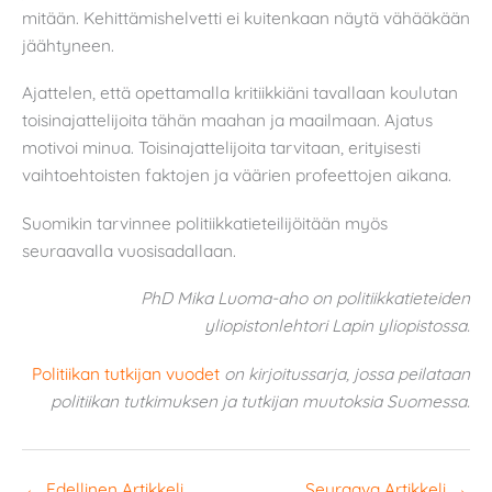
mitään. Kehittämishelvetti ei kuitenkaan näytä vähääkään
jäähtyneen.
Ajattelen, että opettamalla kritiikkiäni tavallaan koulutan
toisinajattelijoita tähän maahan ja maailmaan. Ajatus
motivoi minua. Toisinajattelijoita tarvitaan, erityisesti
vaihtoehtoisten faktojen ja väärien profeettojen aikana.
Suomikin tarvinnee politiikkatieteilijöitään myös
seuraavalla vuosisadallaan.
PhD Mika Luoma-aho on politiikkatieteiden
yliopistonlehtori Lapin yliopistossa.
Politiikan tutkijan vuodet
on kirjoitussarja, jossa peilataan
politiikan tutkimuksen ja tutkijan muutoksia Suomessa.
←
Edellinen Artikkeli
Seuraava Artikkeli
→