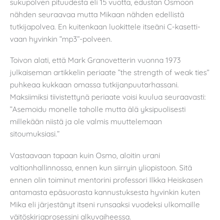
sukupolven pituudesta eli 15 vuotta, edustan Osmoon
nähden seuraavaa mutta Mikaan nähden edellistä
tutkijapolvea. En kuitenkaan luokittele itseäni C-kasetti-
vaan hyvinkin ”mp3”-polveen.
Toivon alati, että Mark Granovetterin vuonna 1973
julkaiseman artikkelin periaate ”the strength of weak ties”
puhkeaa kukkaan omassa tutkijanpuutarhassani.
Maksiimiksi tiivistettynä periaate voisi kuulua seuraavasti:
”Asemoidu monelle taholle mutta älä yksipuolisesti
millekään niistä ja ole valmis muuttelemaan
sitoumuksiasi.”
Vastaavaan tapaan kuin Osmo, aloitin urani
valtionhallinnossa, ennen kun siirryin yliopistoon. Sitä
ennen olin toiminut mentorini professori Ilkka Heiskasen
antamasta epäsuorasta kannustuksesta hyvinkin kuten
Mika eli järjestänyt itseni runsaaksi vuodeksi ulkomaille
väitöskirjaprosessini alkuvaiheessa.