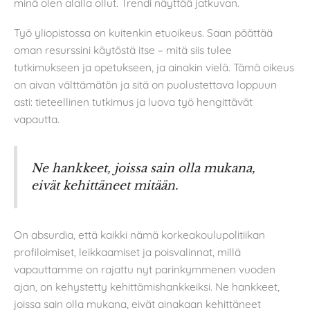
minä olen alalla ollut. Trendi näyttää jatkuvan.
Työ yliopistossa on kuitenkin etuoikeus. Saan päättää
oman resurssini käytöstä itse – mitä siis tulee
tutkimukseen ja opetukseen, ja ainakin vielä. Tämä oikeus
on aivan välttämätön ja sitä on puolustettava loppuun
asti: tieteellinen tutkimus ja luova työ hengittävät
vapautta.
Ne hankkeet, joissa sain olla mukana,
eivät kehittäneet mitään.
On absurdia, että kaikki nämä korkeakoulupolitiikan
profiloimiset, leikkaamiset ja poisvalinnat, millä
vapauttamme on rajattu nyt parinkymmenen vuoden
ajan, on kehystetty kehittämishankkeiksi. Ne hankkeet,
joissa sain olla mukana, eivät ainakaan kehittäneet