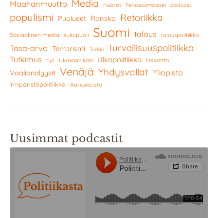
Media
Maahanmuutto
nuoret
podcast
Perussuomalaiset
populismi
Retoriikka
Ranska
Puolueet
Suomi
talous
Sosiaalinen media
sukupuoli
talouspolitiikka
Turvallisuuspolitiikka
Tasa-arvo
Terrorismi
Turkki
Tutkimus
Ulkopolitiikka
Uskonto
työ
Ukrainan kriisi
Venäjä
Yhdysvallat
Yliopisto
Vaalianalyysit
Ympäristöpolitiikka
Äärioikeisto
Uusimmat podcastit