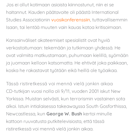
Jos ei ollut kotimaan asioista kiinnostunut, niin ei se
haitannut. Kauden päätavoite oli päästä International
Studies Associationin
vuosikonferenssiin
, tuttavallisemmin
Isaan, tai lentää muuten vain kauas kotoa kritisoimaan.
Kansainväliset akateemiset spesialistit ovat hyviä
verkostoitumaan: tekemään ja tutkimaan yhdessä. He
ovat valmiita matkustamaan, puhumaan kielillä, syömään
ja juomaan kelloon katsomatta. He ehtivät joka paikkaan,
koska he rakastavat työtään eikä heillä ole työaikaa.
Tässä ristiretkessä voi mennä vielä jonkin aikaa
CD-tutkijan vuosi nolla oli 9/11, vuoden 2001 iskut New
Yorkissa. Muistan selvästi, kun terrorismin vastainen sota
alkoi. Istuin intialaisessa takeawayssa South Gosforthissa,
Newcastlessa, kun
George W. Bush
kertoi minulle
kattoon ruuvatusta putkitelevisiosta, että tässä
ristiretkessä voi mennä vielä jonkin aikaa.