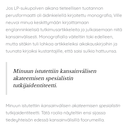
Jos LP-sukupolven aikana tieteellisen tuotannon
perusformaatti oli äidinkielellä kirjoitettu monografia, Ville
neuvoi minua keskittymään kirjoittamaan
englanninkielisiä tutkimusartikkeleita ja julkaisemaan niitä
kansainvälisesti. Monografialla väiteltiin toki edelleen,
mutta sitäkin tuli lohkoa artikkeleiksi aikakauskirjoihin ja
tuunata kirjoiksi kustantajille, että saisi sulkia hattuunsa.
Minuun istutettiin
kansainvälisen
akateemisen spesialistin
tutkijaidentiteetti.
Minuun istutettiin
kansainvälisen akateemisen spesialistin
tutkijaidentiteetti. Tätä roolia näyteltiin ensi sijassa
tiedeyhteisön edessä kansainvälisillä foorumeilla.