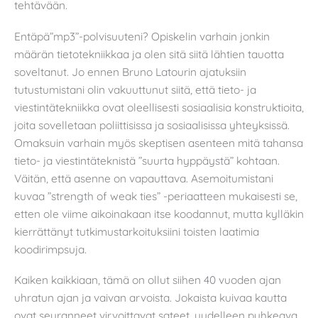
tehtävään.
Entäpä”mp3”-polvisuuteni? Opiskelin varhain jonkin
määrän tietotekniikkaa ja olen sitä siitä lähtien tauotta
soveltanut. Jo ennen Bruno Latourin ajatuksiin
tutustumistani olin vakuuttunut siitä, että tieto- ja
viestintätekniikka ovat oleellisesti sosiaalisia konstruktioita,
joita sovelletaan poliittisissa ja sosiaalisissa yhteyksissä.
Omaksuin varhain myös skeptisen asenteen mitä tahansa
tieto- ja viestintäteknistä ”suurta hyppäystä” kohtaan.
Väitän, että asenne on vapauttava. Asemoitumistani
kuvaa ”strength of weak ties” -periaatteen mukaisesti se,
etten ole viime aikoinakaan itse koodannut, mutta kylläkin
kierrättänyt tutkimustarkoituksiini toisten laatimia
koodirimpsuja.
Kaiken kaikkiaan, tämä on ollut siihen 40 vuoden ajan
uhratun ajan ja vaivan arvoista. Jokaista kuivaa kautta
ovat seuranneet virvoittavat sateet, uudelleen puhkeava