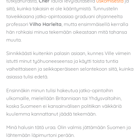
tutkijanurasta,
Cher
lauloi levylautasella
uskomisesta
ja
siitä, kuinka takaisin ei ole kääntymistä. Tunnustelin
toiveikkaana jatko-opintoasiaa graduani ohjanneelta
professori
Vilho Harlelta
, mutta ensimmäisellä kerralla
hän rohkaisi minua tekemään oikeastaan mitä tahansa
muuta.
Sinnikkäästi kuitenkin palasin asiaan, kunnes Ville viimein
istutti minut työhuoneeseensa ja käytti toista tuntia
vaiheittaiseen ja seikkaperäiseen selontekoon siitä, kuinka
asiassa tulisi edetä.
Ensinnäkin minun tulisi hakeutua jatko-opintoihin
ulkomaille, mielellään Britanniaan tai Yhdysvaltoihin,
koska Suomeen ei kansainvälisen politiikan väikkäriä
kuulemma kannattanut jäädä tekemään.
Minä halusin tätä uraa. Olin valmis jättämään Suomen ja
lähtemään läpimurtoni perään.