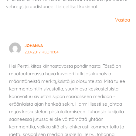
vehreys ja uudistuneet tieteelliset kukinnot.
Vastaa
JOHANNA
20.4.2017 KLO 11:04
Hei Pertti, kiitos kiinnostavasta pohdinnasta! Tässä on
muotoutumassa hyvä kuva eri tutkijasukupolvia
määrittäneistä merkityksistä ja olosuhteista. Mitä tulee
kommentointiin sivustolla, suurin osa keskusteluista
kanavoituu sivuston sijaan sosiaaliseen mediaan –
eräänlaista ajan henkeä sekin. Harmillisesti se johtaa
myös keskustelun pirstaloitumiseen. Tuhansia lukijoita
saaneessa jutussa ei ole välttämättä yhtään
kommenttia, vaikka sitä olisi ahkerasti kommentoitu ja
jaettu sosiaalisen median puolella. Terv. Johanna