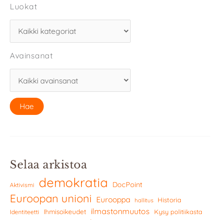
Luokat
Avainsanat
Selaa arkistoa
demokratia
DocPoint
Aktivismi
Euroopan unioni
Eurooppa
Historia
hallitus
ilmastonmuutos
Ihmisoikeudet
Kysy politiikasta
Identiteetti