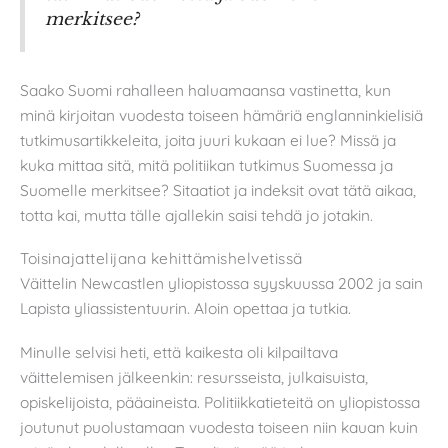
merkitsee?
Saako Suomi rahalleen haluamaansa vastinetta, kun
minä kirjoitan vuodesta toiseen hämäriä englanninkielisiä
tutkimusartikkeleita, joita juuri kukaan ei lue? Missä ja
kuka mittaa sitä, mitä politiikan tutkimus Suomessa ja
Suomelle merkitsee? Sitaatiot ja indeksit ovat tätä aikaa,
totta kai, mutta tälle ajallekin saisi tehdä jo jotakin.
Toisinajattelijana kehittämishelvetissä
Väittelin Newcastlen yliopistossa syyskuussa 2002 ja sain
Lapista yliassistentuurin. Aloin opettaa ja tutkia.
Minulle selvisi heti, että kaikesta oli kilpailtava
väittelemisen jälkeenkin: resursseista, julkaisuista,
opiskelijoista, pääaineista. Politiikkatieteitä on yliopistossa
joutunut puolustamaan vuodesta toiseen niin kauan kuin