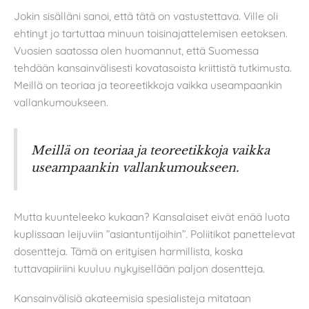
Jokin sisälläni sanoi, että tätä on vastustettava. Ville oli
ehtinyt jo tartuttaa minuun toisinajattelemisen eetoksen.
Vuosien saatossa olen huomannut, että Suomessa
tehdään kansainvälisesti kovatasoista kriittistä tutkimusta.
Meillä on teoriaa ja teoreetikkoja vaikka useampaankin
vallankumoukseen.
Meillä on teoriaa ja teoreetikkoja vaikka
useampaankin vallankumoukseen.
Mutta kuunteleeko kukaan? Kansalaiset eivät enää luota
kuplissaan leijuviin ”asiantuntijoihin”. Poliitikot panettelevat
dosentteja. Tämä on erityisen harmillista, koska
tuttavapiiriini kuuluu nykyisellään paljon dosentteja.
Kansainvälisiä akateemisia spesialisteja mitataan