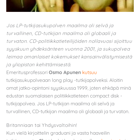
Jos LP-tutkijasukupolven maailma oli selvä ja
turvallinen, CD-tutkijan maailma oli globaali ja
turvaton. CD-politiikkatieteilijöiden nollavuosi sijoittuu
syyskuun yhdeksänteen vuonna 2001, ja sukupolvea
leimaa omanlaiset kokemukset kansainvälistymisestä
ja yliopiston kehittämisestä.
Emeritusprofessori
Osmo Apunen
kutsuu
tutkijasukupolveaan long play -tutkijapolveksi. Aloitin
omat jatko-opintoni syyskuussa 1999, joten ehkäpä minä
edustan suomalaisen politiikkatieteen compact disk -
tutkijapolvea. Jos LP-tutkijan maailma oli selvä ja
turvallinen, CD-tutkijan maailma oli globaali ja turvaton.
Britanniaan tai Yhdysvaltoihin!
Kun vielä kirjoittelin graduani ja vasta haaveilin