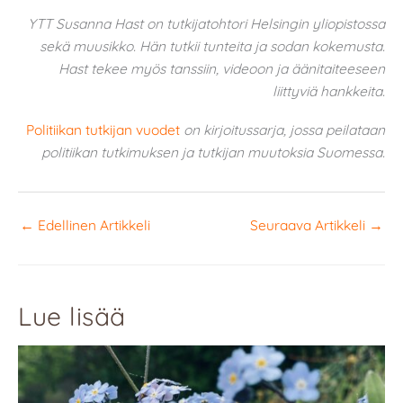
YTT Susanna Hast on tutkijatohtori Helsingin yliopistossa
sekä muusikko. Hän tutkii tunteita ja sodan kokemusta.
Hast tekee myös tanssiin, videoon ja äänitaiteeseen
liittyviä hankkeita.
Politiikan tutkijan vuodet
on kirjoitussarja, jossa peilataan
politiikan tutkimuksen ja tutkijan muutoksia Suomessa.
←
Edellinen Artikkeli
Seuraava Artikkeli
→
Lue lisää