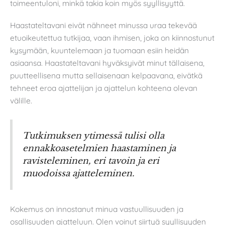
toimeentuloni, minkä takia koin myös syyllisyyttä.
Haastateltavani eivät nähneet minussa uraa tekevää
etuoikeutettua tutkijaa, vaan ihmisen, joka on kiinnostunut
kysymään, kuuntelemaan ja tuomaan esiin heidän
asiaansa. Haastateltavani hyväksyivät minut tällaisena,
puutteellisena mutta sellaisenaan kelpaavana, eivätkä
tehneet eroa ajattelijan ja ajattelun kohteena olevan
välille.
Tutkimuksen ytimessä tulisi olla
ennakkoasetelmien haastaminen ja
ravisteleminen, eri tavoin ja eri
muodoissa ajatteleminen.
Kokemus on innostanut minua vastuullisuuden ja
osallisuuden ajatteluun. Olen voinut siirtyä syyllisyyden