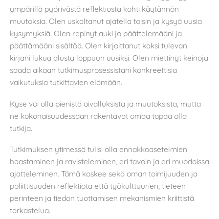
ympärillä pyörivästä reflektiosta kohti käytännön
muutoksia. Olen uskaltanut ajatella toisin ja kysyä uusia
kysymyksiä. Olen repinyt auki jo päättelemääni ja
päättämääni sisältöä. Olen kirjoittanut kaksi tulevan
kirjani lukua alusta loppuun uusiksi. Olen miettinyt keinoja
saada aikaan tutkimusprosessistani konkreettisia
vaikutuksia tutkittavien elämään.
Kyse voi olla pienistä oivalluksista ja muutoksista, mutta
ne kokonaisuudessaan rakentavat omaa tapaa olla
tutkija.
Tutkimuksen ytimessä tulisi olla ennakkoasetelmien
haastaminen ja ravisteleminen, eri tavoin ja eri muodoissa
ajatteleminen. Tämä koskee sekä oman toimijuuden ja
poliittisuuden reflektiota että työkulttuurien, tieteen
perinteen ja tiedon tuottamisen mekanismien kriittistä
tarkastelua.