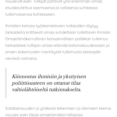
nousevat esiin. Tutkijat pohtivat yhä enemmän omaa
etuoikeutettua asemaansa ja valtaansa suhteessa
tutkimuksensa kohteeseen.
Ihmisten kanssa työskentelevien tutkijoiden täytyy
tarkastella kriittisesti omaa suhdettaan tutkittaviin ihmisiin.
Omaelämäkerrallinen kansainvälisen politiikan tutkimus
tarkastelee tutkijan omaa elämää kokonaisuudessaan ja
omien kokemusten merkitystä tutkimusta eteenpäin
vievänä voimana.
Kiinnostus ihmisiin ja yksityisen
poliittisuuteen on ottanut tilaa
valtiolähtöiseltä tutkimukselta.
Solidaarisuuden ja yhdessä tekemisen ja olemisen teema
nousee esiin tässä omaelämäkerrallisessa