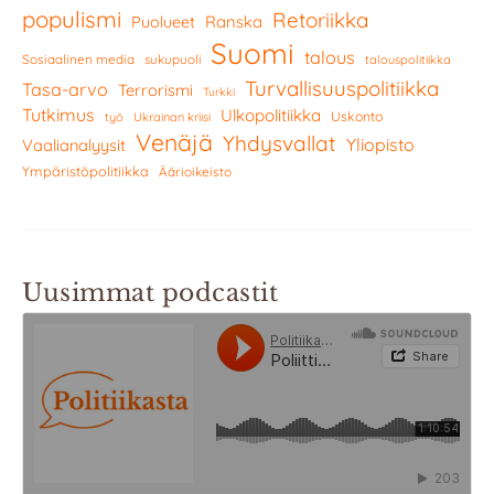
populismi
Retoriikka
Ranska
Puolueet
Suomi
talous
Sosiaalinen media
sukupuoli
talouspolitiikka
Turvallisuuspolitiikka
Tasa-arvo
Terrorismi
Turkki
Tutkimus
Ulkopolitiikka
Uskonto
työ
Ukrainan kriisi
Venäjä
Yhdysvallat
Yliopisto
Vaalianalyysit
Ympäristöpolitiikka
Äärioikeisto
Uusimmat podcastit