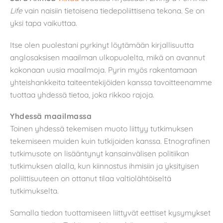
Life
vain naisiin tietoisena tiedepoliittisena tekona. Se on
yksi tapa vaikuttaa.
Itse olen puolestani pyrkinyt löytämään kirjallisuutta
anglosaksisen maailman ulkopuolelta, mikä on avannut
kokonaan uusia maailmoja. Pyrin myös rakentamaan
yhteishankkeita taiteentekijöiden kanssa tavoitteenamme
tuottaa yhdessä tietoa, joka rikkoo rajoja.
Yhdessä maailmassa
Toinen yhdessä tekemisen muoto liittyy tutkimuksen
tekemiseen muiden kuin tutkijoiden kanssa. Etnografinen
tutkimusote on lisääntynyt kansainvälisen politiikan
tutkimuksen alalla, kun kiinnostus ihmisiin ja yksityisen
poliittisuuteen on ottanut tilaa valtiolähtöiseltä
tutkimukselta.
Samalla tiedon tuottamiseen liittyvät eettiset kysymykset