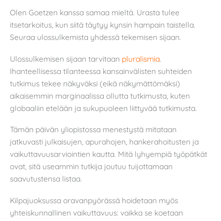
Olen Goetzen kanssa samaa mieltä. Urasta tulee
itsetarkoitus, kun siitä täytyy kynsin hampain taistella.
Seuraa ulossulkemista yhdessä tekemisen sijaan.
Ulossulkemisen sijaan tarvitaan
pluralismia
.
Ihanteellisessa tilanteessa kansainvälisten suhteiden
tutkimus tekee näkyväksi (eikä näkymättömäksi)
aikaisemmin marginaalissa ollutta tutkimusta, kuten
globaaliin etelään ja sukupuoleen liittyvää tutkimusta.
Tämän päivän yliopistossa menestystä mitataan
jatkuvasti julkaisujen, apurahojen, hankerahoitusten ja
vaikuttavuusarviointien kautta. Mitä lyhyempiä työpätkät
ovat, sitä useammin tutkija joutuu tuijottamaan
saavutustensa listaa.
Kilpajuoksussa oravanpyörässä hoidetaan myös
yhteiskunnallinen vaikuttavuus: vaikka se koetaan