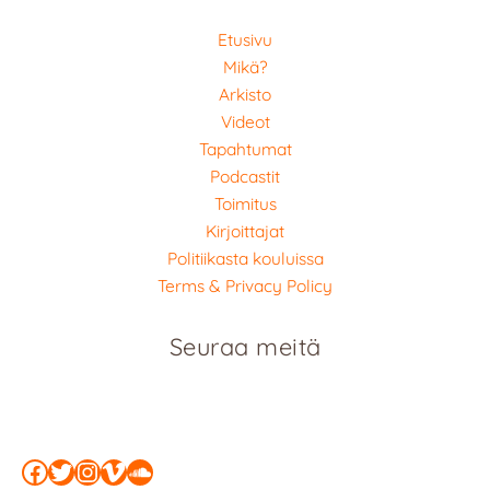
Etusivu
Mikä?
Arkisto
Videot
Tapahtumat
Podcastit
Toimitus
Kirjoittajat
Politiikasta kouluissa
Terms & Privacy Policy
Seuraa meitä
Facebook
Twitter
Instagram
Vimeo
SoundCloud