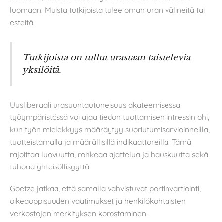
luomaan. Muista tutkijoista tulee oman uran välineitä tai
esteitä.
Tutkijoista on tullut urastaan taistelevia
yksilöitä.
Uusliberaali urasuuntautuneisuus akateemisessa
työympäristössä voi ajaa tiedon tuottamisen intressin ohi,
kun työn mielekkyys määräytyy suoriutumisarvioinneilla,
tuotteistamalla ja määrällisillä indikaattoreilla. Tämä
rajoittaa luovuutta, rohkeaa ajattelua ja hauskuutta sekä
tuhoaa yhteisöllisyyttä.
Goetze jatkaa, että samalla vahvistuvat portinvartiointi,
oikeaoppisuuden vaatimukset ja henkilökohtaisten
verkostojen merkityksen korostaminen.