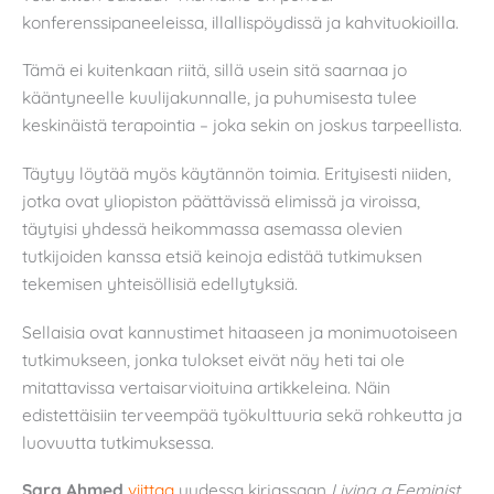
konferenssipaneeleissa, illallispöydissä ja kahvituokioilla.
Tämä ei kuitenkaan riitä, sillä usein sitä saarnaa jo
kääntyneelle kuulijakunnalle, ja puhumisesta tulee
keskinäistä terapointia – joka sekin on joskus tarpeellista.
Täytyy löytää myös käytännön toimia. Erityisesti niiden,
jotka ovat yliopiston päättävissä elimissä ja viroissa,
täytyisi yhdessä heikommassa asemassa olevien
tutkijoiden kanssa etsiä keinoja edistää tutkimuksen
tekemisen yhteisöllisiä edellytyksiä.
Sellaisia ovat kannustimet hitaaseen ja monimuotoiseen
tutkimukseen, jonka tulokset eivät näy heti tai ole
mitattavissa vertaisarvioituina artikkeleina. Näin
edistettäisiin terveempää työkulttuuria sekä rohkeutta ja
luovuutta tutkimuksessa.
Sara Ahmed
viittaa
uudessa kirjassaan
Living a Feminist