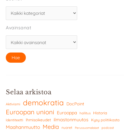
Avainsanat
Selaa arkistoa
demokratia
DocPoint
Aktivismi
Euroopan unioni
Eurooppa
Historia
hallitus
ilmastonmuutos
Ihmisoikeudet
Kysy politiikasta
Identiteetti
Media
Maahanmuutto
nuoret
podcast
Perussuomalaiset