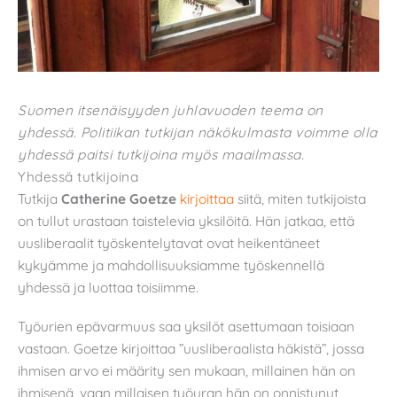
Suomen itsenäisyyden juhlavuoden teema on
yhdessä. Politiikan tutkijan näkökulmasta voimme olla
yhdessä paitsi tutkijoina myös maailmassa.
Yhdessä tutkijoina
Tutkija
Catherine Goetze
kirjoittaa
siitä, miten tutkijoista
on tullut urastaan taistelevia yksilöitä. Hän jatkaa, että
uusliberaalit työskentelytavat ovat heikentäneet
kykyämme ja mahdollisuuksiamme työskennellä
yhdessä ja luottaa toisiimme.
Työurien epävarmuus saa yksilöt asettumaan toisiaan
vastaan. Goetze kirjoittaa ”uusliberaalista häkistä”, jossa
ihmisen arvo ei määrity sen mukaan, millainen hän on
ihmisenä, vaan millaisen työuran hän on onnistunut