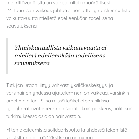
merkittävänä, sitä on vaikea mitata määrällisesti.
Mittaamisen vaikeus johtaa siihen, ettei yhteiskunnallista
vaikuttavuutta mielletä edelleenkään todellisena
saavutuksena.
Yhteiskunnallista vaikuttavuutta ei
mielletä edelleenkään todellisena
saavutuksena.
Tutkijan uraan liittyy vahvasti yksilökeskeisyys, ja
varsinainen yhdessä ajatteleminen on vaikeaa, varsinkin
omalla alallani. Siinä missä lääketieteen piirissä
työryhmät ovat enemmän sääntö kuin poikkeus, politiikan
tutkimuksessa asia on päinvastoin.
Miten akateemista solidaarisuutta ja yhdessä tekemistä
voisi sitten edistää? Yksi keino on puhua: