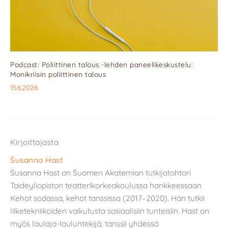
Podcast: Poliittinen talous -lehden paneelikeskustelu:
Monikriisin poliittinen talous
15.6.2026
Kirjoittajasta
Susanna Hast
Susanna Hast on Suomen Akatemian tutkijatohtori
Taideyliopiston teatterikorkeakoulussa hankkeessaan
Kehot sodassa, kehot tanssissa (2017–2020). Hän tutkii
liiketekniikoiden vaikutusta sosiaalisiin tunteisiin. Hast on
myös laulaja-lauluntekijä, tanssii yhdessä