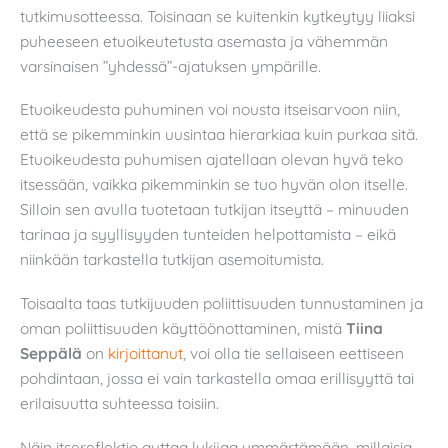
tutkimusotteessa. Toisinaan se kuitenkin kytkeytyy liiaksi
puheeseen etuoikeutetusta asemasta ja vähemmän
varsinaisen ”yhdessä”-ajatuksen ympärille.
Etuoikeudesta puhuminen voi nousta itseisarvoon niin,
että se pikemminkin uusintaa hierarkiaa kuin purkaa sitä.
Etuoikeudesta puhumisen ajatellaan olevan hyvä teko
itsessään, vaikka pikemminkin se tuo hyvän olon itselle.
Silloin sen avulla tuotetaan tutkijan itseyttä – minuuden
tarinaa ja syyllisyyden tunteiden helpottamista – eikä
niinkään tarkastella tutkijan asemoitumista.
Toisaalta taas tutkijuuden poliittisuuden tunnustaminen ja
oman poliittisuuden käyttöönottaminen, mistä
Tiina
Seppälä
on
kirjoittanut
, voi olla tie sellaiseen eettiseen
pohdintaan, jossa ei vain tarkastella omaa erillisyyttä tai
erilaisuutta suhteessa toisiin.
Näin itsereflektio auttaa lukijaa ymmärtämään, millaisia