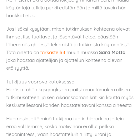
käytäntöjä tutkija pyrkii edistämään ja millä tavoin hän
hankkii tietoa.
Jos lisäksi kysytään, miten tutkimuksen kohteena olevat
ihmiset itse tuottavat ja jäsentävät tietoa, päästään
lähemmäs yhdessä tekemistä ja tutkimista käytännössä.
Tätä aihetta on
tarkastellut
muun muassa
Sara Motta
,
joka haastaa ajattelijan ja ajattelun kohteena olevan
etäisyyttä.
Tutkijuus vuorovaikutuksessa
Heräsin tähän kysymykseen paitsi omaelämäkerrallisen
tutkimusotteeni ja sen aikaansaaman kritiikin kautta myös
keskustellessani kahden haastateltavani kanssa aiheesta.
Huomasin, että minä tutkijana tuotin hierarkiaa ja tein
eroa välillemme, koska motiivinani ei ollut pelkkä
tiedonintressi, vaan haastatteluihin liittyi urani ja