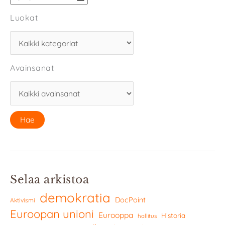
Luokat
Avainsanat
Selaa arkistoa
demokratia
DocPoint
Aktivismi
Euroopan unioni
Eurooppa
Historia
hallitus