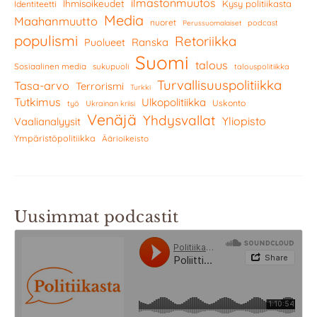
ilmastonmuutos
Ihmisoikeudet
Kysy politiikasta
Identiteetti
Media
Maahanmuutto
nuoret
podcast
Perussuomalaiset
populismi
Retoriikka
Ranska
Puolueet
Suomi
talous
Sosiaalinen media
sukupuoli
talouspolitiikka
Turvallisuuspolitiikka
Tasa-arvo
Terrorismi
Turkki
Tutkimus
Ulkopolitiikka
Uskonto
työ
Ukrainan kriisi
Venäjä
Yhdysvallat
Yliopisto
Vaalianalyysit
Ympäristöpolitiikka
Äärioikeisto
Uusimmat podcastit