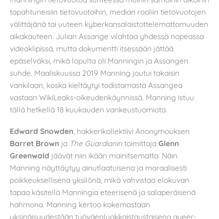
tapahtuneisiin tietovuotoihin, median rooliin tietovuotojen
välittäjänä tai uuteen kyberkansalaistottelemattomuuden
aikakauteen. Julian Assange vilahtaa yhdessä nopeassa
videoklipissä, mutta dokumentti itsessään jättää
epäselväksi, mikä lopulta oli Manningin ja Assangen
suhde. Maaliskuussa 2019 Manning joutui takaisin
vankilaan, koska kieltäytyi todistamasta Assangea
vastaan WikiLeaks-oikeudenkäynnissä. Manning istuu
tällä hetkellä 18 kuukauden vankeustuomiota.
Edward Snowden
, hakkerikollektiivi Anonymouksen
Barret Brown
ja
The Guardianin
toimittaja
Glenn
Greenwald
jäävät niin ikään mainitsematta. Näin
Manning näyttäytyy ainutlaatuisena ja moraalisesti
poikkeuksellisena yksilönä, mikä vahvistaa elokuvan
tapaa käsitellä Manningia eteerisenä ja salaperäisenä
hahmona. Manning kertoo kokemastaan
yksinäisyydestään työväenluokkaistaustaisena queer-