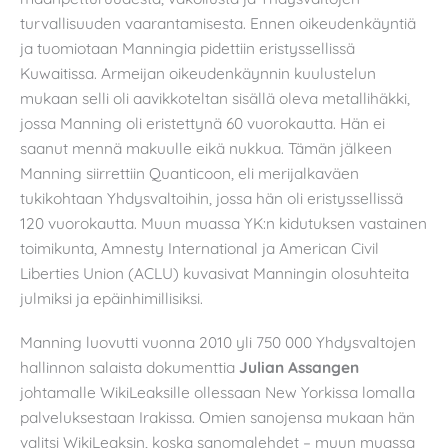
turvallisuuden vaarantamisesta. Ennen oikeudenkäyntiä
ja tuomiotaan Manningia pidettiin eristyssellissä
Kuwaitissa. Armeijan oikeudenkäynnin kuulustelun
mukaan selli oli aavikkoteltan sisällä oleva metallihäkki,
jossa Manning oli eristettynä 60 vuorokautta. Hän ei
saanut mennä makuulle eikä nukkua. Tämän jälkeen
Manning siirrettiin Quanticoon, eli merijalkaväen
tukikohtaan Yhdysvaltoihin, jossa hän oli eristyssellissä
120 vuorokautta. Muun muassa YK:n kidutuksen vastainen
toimikunta, Amnesty International ja American Civil
Liberties Union (ACLU) kuvasivat Manningin olosuhteita
julmiksi ja epäinhimillisiksi.
Manning luovutti vuonna 2010 yli 750 000 Yhdysvaltojen
hallinnon salaista dokumenttia
Julian Assangen
johtamalle WikiLeaksille ollessaan New Yorkissa lomalla
palveluksestaan Irakissa. Omien sanojensa mukaan hän
valitsi WikiLeaksin, koska sanomalehdet – muun muassa