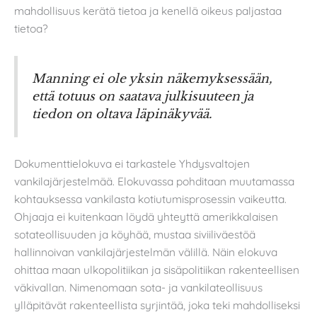
mahdollisuus kerätä tietoa ja kenellä oikeus paljastaa
tietoa?
Manning ei ole yksin näkemyksessään,
että totuus on saatava julkisuuteen ja
tiedon on oltava läpinäkyvää.
Dokumenttielokuva ei tarkastele Yhdysvaltojen
vankilajärjestelmää. Elokuvassa pohditaan muutamassa
kohtauksessa vankilasta kotiutumisprosessin vaikeutta.
Ohjaaja ei kuitenkaan löydä yhteyttä amerikkalaisen
sotateollisuuden ja köyhää, mustaa siviiliväestöä
hallinnoivan vankilajärjestelmän välillä. Näin elokuva
ohittaa maan ulkopolitiikan ja sisäpolitiikan rakenteellisen
väkivallan. Nimenomaan sota- ja vankilateollisuus
ylläpitävät rakenteellista syrjintää, joka teki mahdolliseksi