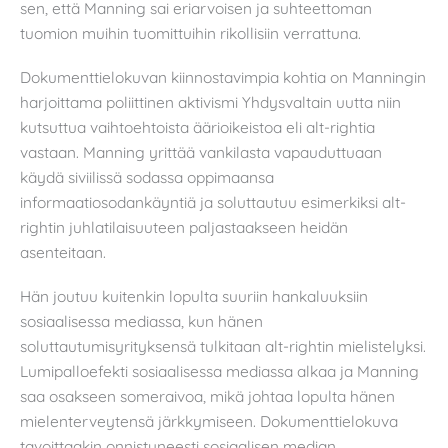
sen, että Manning sai eriarvoisen ja suhteettoman
tuomion muihin tuomittuihin rikollisiin verrattuna.
Dokumenttielokuvan kiinnostavimpia kohtia on Manningin
harjoittama poliittinen aktivismi Yhdysvaltain uutta niin
kutsuttua vaihtoehtoista äärioikeistoa eli alt-rightia
vastaan. Manning yrittää vankilasta vapauduttuaan
käydä siviilissä sodassa oppimaansa
informaatiosodankäyntiä ja soluttautuu esimerkiksi alt-
rightin juhlatilaisuuteen paljastaakseen heidän
asenteitaan.
Hän joutuu kuitenkin lopulta suuriin hankaluuksiin
sosiaalisessa mediassa, kun hänen
soluttautumisyrityksensä tulkitaan alt-rightin mielistelyksi.
Lumipalloefekti sosiaalisessa mediassa alkaa ja Manning
saa osakseen someraivoa, mikä johtaa lopulta hänen
mielenterveytensä järkkymiseen. Dokumenttielokuva
tavoittaakin onnistuneesti sosiaalisen median