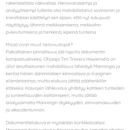
rakenteellista väkivaltaa. Hienovaraisempi ja
analyyttisempi tulkinta olisi mahdollistanut sovinismin ja
transfobian käsittelyn sen sijaan, että nyt sukupuoli
näyttäytyy lähinnä meikkaamisena, mekkoihin
pukeutumisena ja herkkinä, kipeinä tunteina.
Missä ovat muut tietovuotajat?
Paikoittainen pinnallisuus jää lopulta dokumentin
kompastuskiveksi. Ohjaaja Tim Travers Hawkinsilla on
ollut ainutlaatuinen mahdollisuus lähestyä Manningia ja
kertoa hänen äärimmäisen kiinnostava ja traaginen
elämäntarinsa, mutta elokuva jättää päähenkilön
etäiseksi. Kasvojen lähikuvaus yhdistyy kohteen tunteiden
ja tunteellisuuden esittämiseen, mutta jättää
analysoimatta Manningin älykkyyden, elinvoimaisuuden
ja oikeudentunnon.
Dokumenttielokuva ei myöskään kontekstualisoi
Manningin tietovuotoa suhteessa muihin samoihin aikoihin