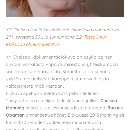
XY Chelsea DocPoint-elokuvafestivaaleilla maanantaina
27.1., torstaina 30.1. ja sunnuntaina 2.2.
Tässä linkki
elokuvan ohjelmatietoihin.
XY Chelsea -dokumenttielokuva on psykologinen
kuvaus vankilasta vapautumisesta ja yhteiskuntaan
sopeutumisen haasteista. Samalla se on kuvaus
yksilön moraalisesta kamppailusta orwellilaista
valtajärjestelmää vastaan.
Elokuva sijoittuu vuoteen 2017, jolloin entinen
Yhdysvaltojen armeijan tiedusteluanalyytikko
Chelsea
Manning
vapautui sotilasvankeudesta presidentti
Barack
Obaman
armahdettua hänet. Elokuussa 2013 Manning oli
tuomittu 35 vuoden vankeuteen muun muassa
maanpetturuudesta, vakoilusta ja Yhdysvaltojen