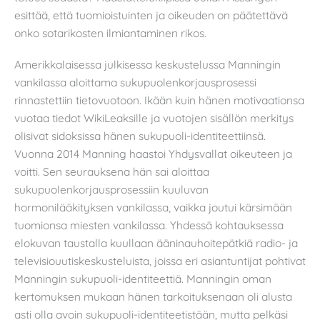
esittää, että tuomioistuinten ja oikeuden on päätettävä
onko sotarikosten ilmiantaminen rikos.
Amerikkalaisessa julkisessa keskustelussa Manningin
vankilassa aloittama sukupuolenkorjausprosessi
rinnastettiin tietovuotoon. Ikään kuin hänen motivaationsa
vuotaa tiedot WikiLeaksille ja vuotojen sisällön merkitys
olisivat sidoksissa hänen sukupuoli-identiteettiinsä.
Vuonna 2014 Manning haastoi Yhdysvallat oikeuteen ja
voitti. Sen seurauksena hän sai aloittaa
sukupuolenkorjausprosessiin kuuluvan
hormonilääkityksen vankilassa, vaikka joutui kärsimään
tuomionsa miesten vankilassa. Yhdessä kohtauksessa
elokuvan taustalla kuullaan ääninauhoitepätkiä radio- ja
televisiouutiskeskusteluista, joissa eri asiantuntijat pohtivat
Manningin sukupuoli-identiteettiä. Manningin oman
kertomuksen mukaan hänen tarkoituksenaan oli alusta
asti olla avoin sukupuoli-identiteetistään, mutta pelkäsi