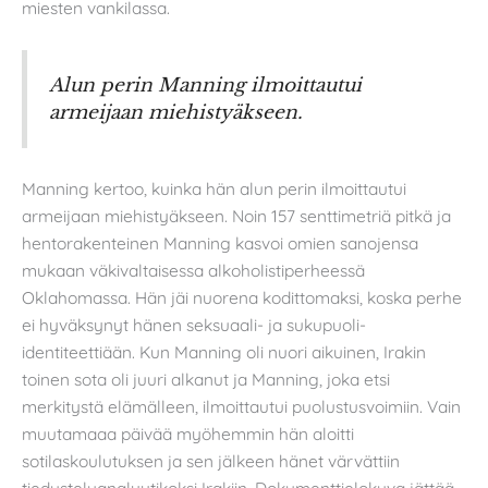
miesten vankilassa.
Alun perin Manning ilmoittautui
armeijaan miehistyäkseen.
Manning kertoo, kuinka hän alun perin ilmoittautui
armeijaan miehistyäkseen. Noin 157 senttimetriä pitkä ja
hentorakenteinen Manning kasvoi omien sanojensa
mukaan väkivaltaisessa alkoholistiperheessä
Oklahomassa. Hän jäi nuorena kodittomaksi, koska perhe
ei hyväksynyt hänen seksuaali- ja sukupuoli-
identiteettiään. Kun Manning oli nuori aikuinen, Irakin
toinen sota oli juuri alkanut ja Manning, joka etsi
merkitystä elämälleen, ilmoittautui puolustusvoimiin. Vain
muutamaaa päivää myöhemmin hän aloitti
sotilaskoulutuksen ja sen jälkeen hänet värvättiin