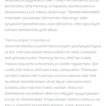
tiedusteluanalyytikoksi Irakiin. Dokumenttielokuva jättää
kertomatta, että Manning oli lapsesta asti kiinnostunut
tietokoneista ja oli taitava ohjelmoija. Tietotekniikkataidot
mainitaan ainoastaan ohimennen Manningin äidin
lyhyessä haastattelussa, jossa äiti kertoo, että lapsi käytti
kolmea tietokonetta yhtä aikaa.
Tietovuotajan muotokuva
Dokumenttielokuva pohtii tietovuotajan yksilöpsykologiaa
ja sitä, mitä seurauksia tietovuodolla on sekä vuotajalle
että yhteiskunnalle. Manning kertoo, että hän todisti
Irakissa loputonta tuhoamista ja siviilien tappamista. Sen
vuoksi hän halusi, että asia tulee julkisuuteen. Ollessaan
lomalla Irakista hän huomasi turhautuneensa siitä, että
tavalliset amerikkalaiset olivat täysin vieraantuneita
sodasta, jota maa kävi Irakia vastaan. Elokuvan
käsittelemä moraalinen dilemma liittyykin kysymykseen,
kumpi on tärkeämpää: Yhdysvaltojen tietoturvallisuus vai
totuus sodasta? Haastatteluklipissä Julian Assangen