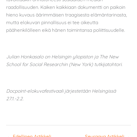
raadollisuuden. Kaiken kaikkiaan dokumentti on paikoin
hieno kuvaus äärimmäisen traagisesta elämäntarinasta,
mutta elokuvan pinnallisuus ei tee oikeutta
päähenkilölleen eikä hänen toimintansa poliittisuudelle.
Julian Honkasalo on Helsingin yliopiston ja The New
School for Social Researchin (New York) tutkijatohtori.
Docpoint-elokuvafestivaali järjestetään Helsingissä
27.1.-2.2.
←
Edellinen Artikkeli
Seuraava Artikkeli
→