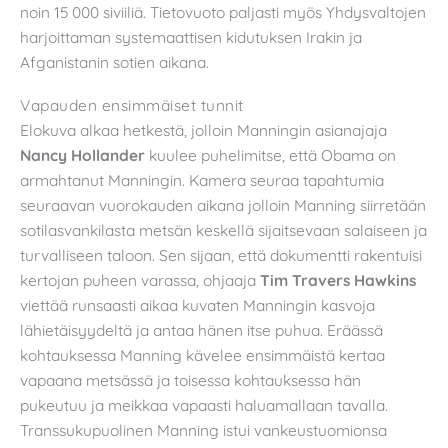
noin 15 000 siviiliä. Tietovuoto paljasti myös Yhdysvaltojen
harjoittaman systemaattisen kidutuksen Irakin ja
Afganistanin sotien aikana.
Vapauden ensimmäiset tunnit
Elokuva alkaa hetkestä, jolloin Manningin asianajaja
Nancy Hollander
kuulee puhelimitse, että Obama on
armahtanut Manningin. Kamera seuraa tapahtumia
seuraavan vuorokauden aikana jolloin Manning siirretään
sotilasvankilasta metsän keskellä sijaitsevaan salaiseen ja
turvalliseen taloon. Sen sijaan, että dokumentti rakentuisi
kertojan puheen varassa, ohjaaja
Tim Travers Hawkins
viettää runsaasti aikaa kuvaten Manningin kasvoja
lähietäisyydeltä ja antaa hänen itse puhua. Eräässä
kohtauksessa Manning kävelee ensimmäistä kertaa
vapaana metsässä ja toisessa kohtauksessa hän
pukeutuu ja meikkaa vapaasti haluamallaan tavalla.
Transsukupuolinen Manning istui vankeustuomionsa