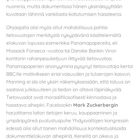
nuorena, mutta dokumentissa hänen yksinäisyyttään
kuvataan lähinnä vankilasta kotiutumisen haasteena.
Ohjaajalla olisi myös ollut mahdollisuus pohtia
tietovuotojen merkitystä nykypäivänä käsittelemällä
elokuvan lopussa esimerkiksi Panamapapereita, eli
Mossack Fonseca -vuotoa tai Danske Bankin Viron
konttorin rahanpesuketjuun liittyvää tietovuotoa.
Panamapaperien anonyymina pysynyt tietovuotaja kertoi
BBC:lle motiivikseen eriarvoisuuden ja tuloerojen kasvun.
Manning ei siis ole yksin näkemyksessään, että totuus on
saatava julkisuuteen ja tiedon on oltava läpinäkyvää.
Tietovuodot ovat moraalifilosofisesti kiinnostava ja
haastava aihepiiri. Facebookin
Mark Zuckerbergin
harjoittama laiton tietojen keruu, kauppaaminen ja
ympäripyöreä puolustuspuhe Yhdysvaltojen kongressin
edessä olisi ollut toinen mahdollisuus kontekstualisoida
dokumenttielokuvan aihepiiriä. Kenellä on oikeus ja