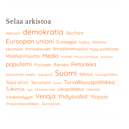
Selaa arkistoa
demokratia
DocPoint
Aktivismi
Euroopan unioni
Eurooppa
Historia
hallitus
ilmastonmuutos
Ihmisoikeudet
Kysy politiikasta
Identiteetti
Media
Maahanmuutto
nuoret
podcast
Perussuomalaiset
populismi
Retoriikka
Ranska
Puolueet
Suomi
talous
Sosiaalinen media
sukupuoli
talouspolitiikka
Turvallisuuspolitiikka
Tasa-arvo
Terrorismi
Turkki
Tutkimus
Ulkopolitiikka
Uskonto
työ
Ukrainan kriisi
Venäjä
Yhdysvallat
Yliopisto
Vaalianalyysit
Ympäristöpolitiikka
Äärioikeisto