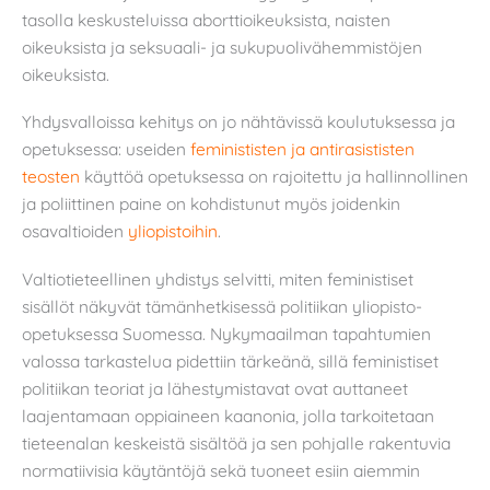
tasolla keskusteluissa aborttioikeuksista, naisten
oikeuksista ja seksuaali- ja sukupuolivähemmistöjen
oikeuksista.
Yhdysvalloissa kehitys on jo nähtävissä koulutuksessa ja
opetuksessa: useiden
feminististen ja antirasististen
teosten
käyttöä opetuksessa on rajoitettu ja hallinnollinen
ja poliittinen paine on kohdistunut myös joidenkin
osavaltioiden
yliopistoihin
.
Valtiotieteellinen yhdistys selvitti, miten feministiset
sisällöt näkyvät tämänhetkisessä politiikan yliopisto-
opetuksessa Suomessa. Nykymaailman tapahtumien
valossa tarkastelua pidettiin tärkeänä, sillä feministiset
politiikan teoriat ja lähestymistavat ovat auttaneet
laajentamaan oppiaineen kaanonia, jolla tarkoitetaan
tieteenalan keskeistä sisältöä ja sen pohjalle rakentuvia
normatiivisia käytäntöjä sekä tuoneet esiin aiemmin