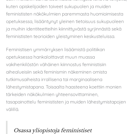
kuten opiskelijoiden toiveet sukupuolen ja muiden
feminististen näkökulmien paremmasta huomioimisesta
opetuksessa, lisääntynyt yleinen tietoisuus sukupuoleen
ja muihin identiteetteihin kiinnittyvästä syrjinnästä sekä
feminististen teorioiden yleistyminen keskusteluissa.
Feministisen ymmärryksen lisäämistä politiikan
opetuksessa hankaloittavat muun muassa
vakihenkilöstön vähäinen kiinnostus feministisiin
aihealueisiin sekä feminismin näkeminen omista
tutkimusaiheista irrallisena tai marginaalisena
lähestymistapana. Toisaalta haasteena koettiin monien
tärkeiden näkökulmien yhteensovittaminen,
tasapainottelu feminististen ja muiden lähestymistapojen
välillä.
Osassa yliopistoja feministiset