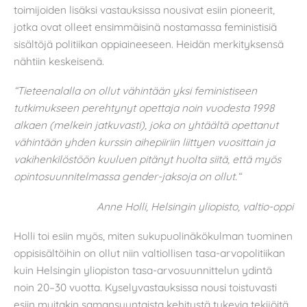
toimijoiden lisäksi vastauksissa nousivat esiin pioneerit,
jotka ovat olleet ensimmäisinä nostamassa feministisiä
sisältöjä politiikan oppiaineeseen. Heidän merkityksensä
nähtiin keskeisenä.
“Tieteenalalla on ollut vähintään yksi feministiseen
tutkimukseen perehtynyt opettaja noin vuodesta 1998
alkaen (melkein jatkuvasti), joka on yhtäältä opettanut
vähintään yhden kurssin aihepiiriin liittyen vuosittain ja
vakihenkilöstöön kuuluen pitänyt huolta siitä, että myös
opintosuunnitelmassa gender-jaksoja on ollut.“
Anne Holli, Helsingin yliopisto, valtio-oppi
Holli toi esiin myös, miten sukupuolinäkökulman tuominen
oppisisältöihin on ollut niin valtiollisen tasa-arvopolitiikan
kuin Helsingin yliopiston tasa-arvosuunnittelun ydintä
noin 20–30 vuotta. Kyselyvastauksissa nousi toistuvasti
esiin muitakin samansuuntaista kehitystä tukevia tekijöitä,