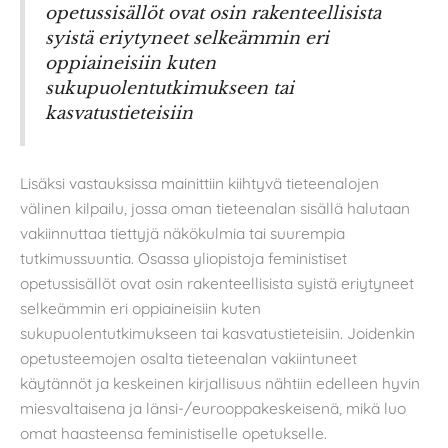
opetussisällöt ovat osin rakenteellisista
syistä eriytyneet selkeämmin eri
oppiaineisiin kuten
sukupuolentutkimukseen tai
kasvatustieteisiin
Lisäksi vastauksissa mainittiin kiihtyvä tieteenalojen
välinen kilpailu, jossa oman tieteenalan sisällä halutaan
vakiinnuttaa tiettyjä näkökulmia tai suurempia
tutkimussuuntia. Osassa yliopistoja feministiset
opetussisällöt ovat osin rakenteellisista syistä eriytyneet
selkeämmin eri oppiaineisiin kuten
sukupuolentutkimukseen tai kasvatustieteisiin. Joidenkin
opetusteemojen osalta tieteenalan vakiintuneet
käytännöt ja keskeinen kirjallisuus nähtiin edelleen hyvin
miesvaltaisena ja länsi-/eurooppakeskeisenä, mikä luo
omat haasteensa feministiselle opetukselle.