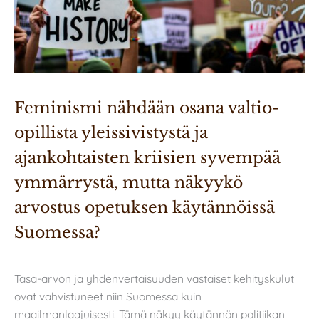
Feminismi nähdään osana valtio-
opillista yleissivistystä ja 
ajankohtaisten kriisien syvempää 
ymmärrystä, mutta näkyykö 
arvostus opetuksen käytännöissä 
Suomessa?
Tasa-arvon ja yhdenvertaisuuden vastaiset kehityskulut
ovat vahvistuneet niin Suomessa kuin
maailmanlaajuisesti. Tämä näkyy käytännön politiikan