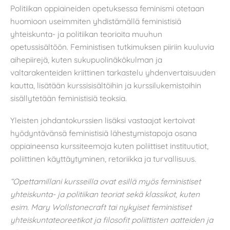
Politiikan oppiaineiden opetuksessa feminismi otetaan
huomioon useimmiten yhdistämällä feministisiä
yhteiskunta- ja politiikan teorioita muuhun
opetussisältöön. Feministisen tutkimuksen piiriin kuuluvia
aihepiirejä, kuten sukupuolinäkökulman ja
valtarakenteiden kriittinen tarkastelu yhdenvertaisuuden
kautta, lisätään kurssisisältöihin ja kurssilukemistoihin
sisällytetään feministisiä teoksia.
Yleisten johdantokurssien lisäksi vastaajat kertoivat
hyödyntävänsä feministisiä lähestymistapoja osana
oppiaineensa kurssiteemoja kuten poliittiset instituutiot,
poliittinen käyttäytyminen, retoriikka ja turvallisuus.
“Opettamillani kursseilla ovat esillä myös feministiset
yhteiskunta- ja politiikan teoriat sekä klassikot, kuten
esim. Mary Wollstonecraft tai nykyiset feministiset
yhteiskuntateoreetikot ja filosofit poliittisten aatteiden ja