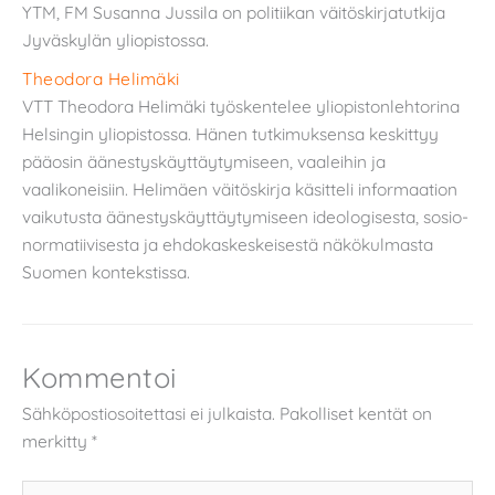
YTM, FM Susanna Jussila on politiikan väitöskirjatutkija
Jyväskylän yliopistossa.
Theodora Helimäki
VTT Theodora Helimäki työskentelee yliopistonlehtorina
Helsingin yliopistossa. Hänen tutkimuksensa keskittyy
pääosin äänestyskäyttäytymiseen, vaaleihin ja
vaalikoneisiin. Helimäen väitöskirja käsitteli informaation
vaikutusta äänestyskäyttäytymiseen ideologisesta, sosio-
normatiivisesta ja ehdokaskeskeisestä näkökulmasta
Suomen kontekstissa.
Kommentoi
Sähköpostiosoitettasi ei julkaista.
Pakolliset kentät on
merkitty
*
Kirjoita