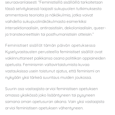
seuraavanlaisesti: “Feministisillä sisällöillä tarkoitetaan
tässä selvityksessä laajasti sukupuolen tutkimuksesta
ammentavia teorioita ja näkökulmia, jotka voivat
vaihdella sukupuolinäkökulmasta esimerkiksi
intersektionaalisiin, antirasistisiin, dekoloniaalisiin, queer-
ja transteoreettisiin tai posthumanistisiin otteisiin.”
Feministiset sisällöt tämän päivän opetuksessa
Kyselyvastausten perusteella feministiset sisällöt ovat
vakiinnuttaneet paikkansa osana politiikan oppiaineiden
opetusta. Feminismin valtavirtaistumista kuvaa
vastauksissa usein toistunut ajatus, että feminismi on
nykyään yksi tärkeä suuntaus muiden joukossa.
Suurin osa vastaajista arvioi feministisen opetuksen
omassa yksikössä joko lisääntyneen tai pysyneen
samana oman opetusuran aikana. Vain yksi vastaajista
arvioi feministisen opetuksen vähentyneen.