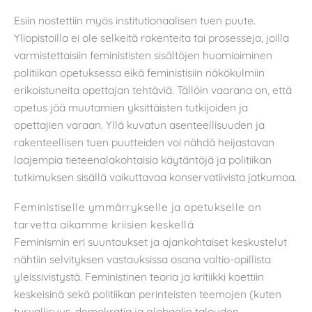
Esiin nostettiin myös institutionaalisen tuen puute.
Yliopistoilla ei ole selkeitä rakenteita tai prosesseja, joilla
varmistettaisiin feminististen sisältöjen huomioiminen
politiikan opetuksessa eikä feministisiin näkökulmiin
erikoistuneita opettajan tehtäviä. Tällöin vaarana on, että
opetus jää muutamien yksittäisten tutkijoiden ja
opettajien varaan. Yllä kuvatun asenteellisuuden ja
rakenteellisen tuen puutteiden voi nähdä heijastavan
laajempia tieteenalakohtaisia käytäntöjä ja politiikan
tutkimuksen sisällä vaikuttavaa konservatiivista jatkumoa.
Feministiselle ymmärrykselle ja opetukselle on
tarvetta aikamme kriisien keskellä
Feminismin eri suuntaukset ja ajankohtaiset keskustelut
nähtiin selvityksen vastauksissa osana valtio-opillista
yleissivistystä. Feministinen teoria ja kritiikki koettiin
keskeisinä sekä politiikan perinteisten teemojen (kuten
turvallisuus, demokratia ja globaalin talouden