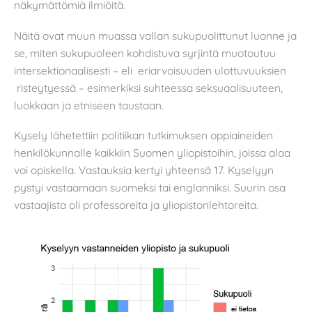
näkymättömiä ilmiöitä.
Näitä ovat muun muassa vallan sukupuolittunut luonne ja
se, miten sukupuoleen kohdistuva syrjintä muotoutuu
intersektionaalisesti – eli eriarvoisuuden ulottuvuuksien
risteytyessä – esimerkiksi suhteessa seksuaalisuuteen,
luokkaan ja etniseen taustaan.
Kysely lähetettiin politiikan tutkimuksen oppiaineiden
henkilökunnalle kaikkiin Suomen yliopistoihin, joissa alaa
voi opiskella. Vastauksia kertyi yhteensä 17. Kyselyyn
pystyi vastaamaan suomeksi tai englanniksi. Suurin osa
vastaajista oli professoreita ja yliopistonlehtoreita.