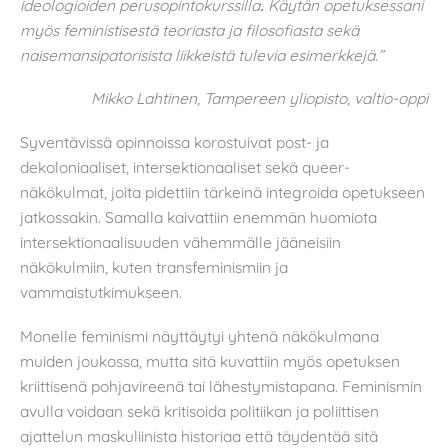
ideologioiden perusopintokurssilla
.
Käytän opetuksessani
myös feministisestä teoriasta ja filosofiasta sekä
naisemansipatorisista liikkeistä tulevia esimerkkejä.”
Mikko Lahtinen, Tampereen yliopisto, valtio-oppi
Syventävissä opinnoissa korostuivat post- ja
dekoloniaaliset, intersektionaaliset sekä queer-
näkökulmat, joita pidettiin tärkeinä integroida opetukseen
jatkossakin. Samalla kaivattiin enemmän huomiota
intersektionaalisuuden vähemmälle jääneisiin
näkökulmiin, kuten transfeminismiin ja
vammaistutkimukseen.
Monelle feminismi näyttäytyi yhtenä näkökulmana
muiden joukossa, mutta sitä kuvattiin myös opetuksen
kriittisenä pohjavireenä tai lähestymistapana. Feminismin
avulla voidaan sekä kritisoida politiikan ja poliittisen
ajattelun maskuliinista historiaa että täydentää sitä