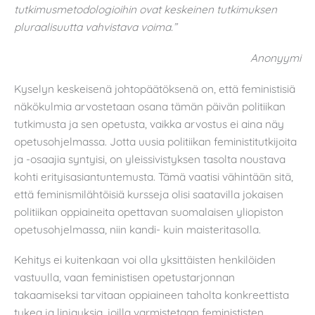
tutkimusmetodologioihin ovat keskeinen tutkimuksen
pluraalisuutta vahvistava voima.”
Anonyymi
Kyselyn keskeisenä johtopäätöksenä on, että feministisiä
näkökulmia arvostetaan osana tämän päivän politiikan
tutkimusta ja sen opetusta, vaikka arvostus ei aina näy
opetusohjelmassa. Jotta uusia politiikan feministitutkijoita
ja -osaajia syntyisi, on yleissivistyksen tasolta noustava
kohti erityisasiantuntemusta. Tämä vaatisi vähintään sitä,
että feminismilähtöisiä kursseja olisi saatavilla jokaisen
politiikan oppiaineita opettavan suomalaisen yliopiston
opetusohjelmassa, niin kandi- kuin maisteritasolla.
Kehitys ei kuitenkaan voi olla yksittäisten henkilöiden
vastuulla, vaan feministisen opetustarjonnan
takaamiseksi tarvitaan oppiaineen taholta konkreettista
tukea ja linjauksia, joilla varmistetaan feminististen