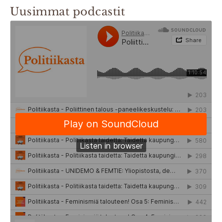
Uusimmat podcastit