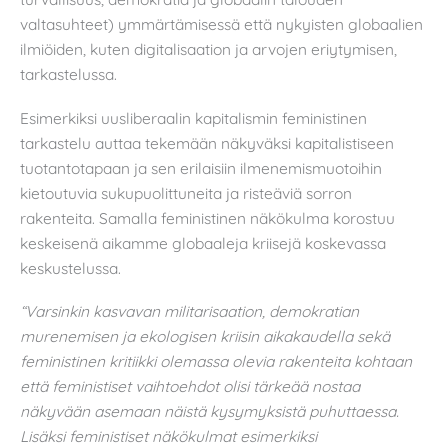
valtasuhteet) ymmärtämisessä että nykyisten globaalien
ilmiöiden, kuten digitalisaation ja arvojen eriytymisen,
tarkastelussa.
Esimerkiksi uusliberaalin kapitalismin feministinen
tarkastelu auttaa tekemään näkyväksi kapitalistiseen
tuotantotapaan ja sen erilaisiin ilmenemismuotoihin
kietoutuvia sukupuolittuneita ja risteäviä sorron
rakenteita. Samalla feministinen näkökulma korostuu
keskeisenä aikamme globaaleja kriisejä koskevassa
keskustelussa.
“Varsinkin kasvavan militarisaation, demokratian
murenemisen ja ekologisen kriisin aikakaudella sekä
feministinen kritiikki olemassa olevia rakenteita kohtaan
että feministiset vaihtoehdot olisi tärkeää nostaa
näkyvään asemaan näistä kysymyksistä puhuttaessa.
Lisäksi feministiset näkökulmat esimerkiksi