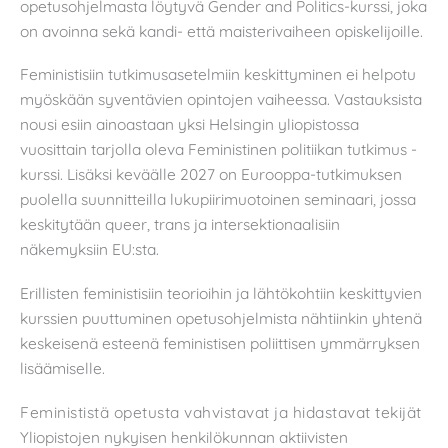
opetusohjelmasta löytyvä Gender and Politics-kurssi, joka
on avoinna sekä kandi- että maisterivaiheen opiskelijoille.
Feministisiin tutkimusasetelmiin keskittyminen ei helpotu
myöskään syventävien opintojen vaiheessa. Vastauksista
nousi esiin ainoastaan yksi Helsingin yliopistossa
vuosittain tarjolla oleva Feministinen politiikan tutkimus -
kurssi. Lisäksi keväälle 2027 on Eurooppa-tutkimuksen
puolella suunnitteilla lukupiirimuotoinen seminaari, jossa
keskitytään queer, trans ja intersektionaalisiin
näkemyksiin EU:sta.
Erillisten feministisiin teorioihin ja lähtökohtiin keskittyvien
kurssien puuttuminen opetusohjelmista nähtiinkin yhtenä
keskeisenä esteenä feministisen poliittisen ymmärryksen
lisäämiselle.
Feminististä opetusta vahvistavat ja hidastavat tekijät
Yliopistojen nykyisen henkilökunnan aktiivisten