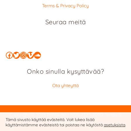
Terms & Privacy Policy
Seuraa meitä
Facebook
Twitter
Instagram
Vimeo
SoundCloud
Onko sinulla kysyttävää?
Ota yhteyttä
Copyright © 2026 Politiikasta
ISSN 2323-7090
:
Terms &
Tämä sivusto käyttää evästeitä. Voit lukea lisää
Privacy Policy
käyttämistämme evästeistä tai poistaa ne käytöstä
asetuksista
.