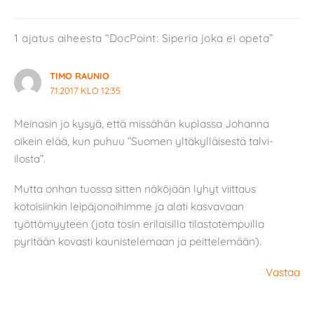
1 ajatus aiheesta “DocPoint: Siperia joka ei opeta”
TIMO RAUNIO
7.1.2017 KLO 12:35
Meinasin jo kysyä, että missähän kuplassa Johanna
oikein elää, kun puhuu ”Suomen yltäkylläisestä talvi-
ilosta”.
Mutta onhan tuossa sitten näköjään lyhyt viittaus
kotoisiinkin leipäjonoihimme ja alati kasvavaan
työttömyyteen (jota tosin erilaisilla tilastotempuilla
pyritään kovasti kaunistelemaan ja peittelemään).
Vastaa