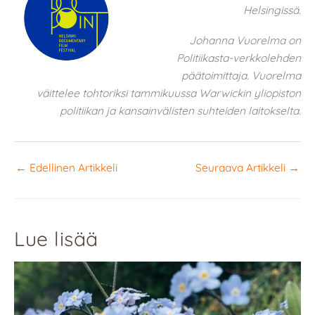
Helsingissä.
Johanna Vuorelma on
Politiikasta-verkkolehden
päätoimittaja. Vuorelma
väittelee tohtoriksi tammikuussa Warwickin yliopiston
politiikan ja kansainvälisten suhteiden laitokselta.
←
Edellinen Artikkeli
Seuraava Artikkeli
→
Lue lisää