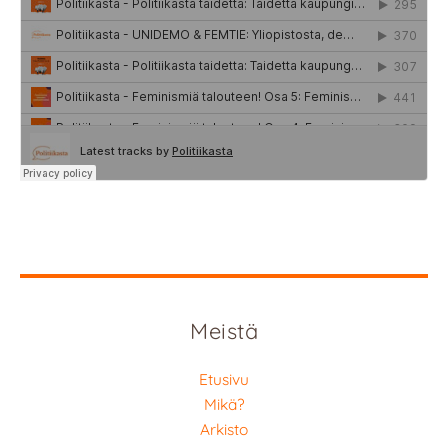
Meistä
Etusivu
Mikä?
Arkisto