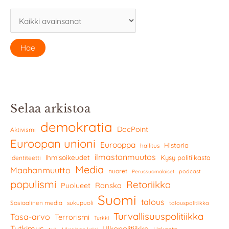
Selaa arkistoa
demokratia
DocPoint
Aktivismi
Euroopan unioni
Eurooppa
Historia
hallitus
ilmastonmuutos
Ihmisoikeudet
Kysy politiikasta
Identiteetti
Media
Maahanmuutto
nuoret
podcast
Perussuomalaiset
populismi
Retoriikka
Ranska
Puolueet
Suomi
talous
Sosiaalinen media
sukupuoli
talouspolitiikka
Turvallisuuspolitiikka
Tasa-arvo
Terrorismi
Turkki
Tutkimus
Ulkopolitiikka