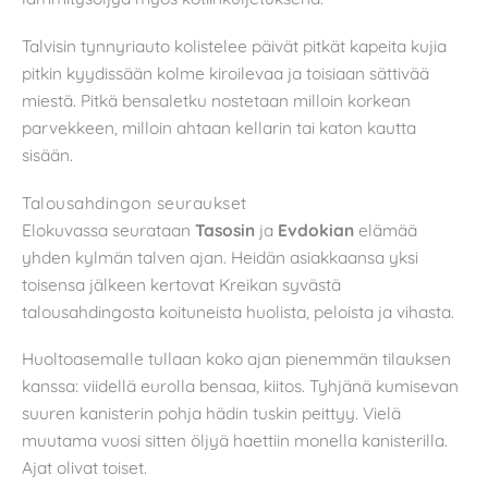
Talvisin tynnyriauto kolistelee päivät pitkät kapeita kujia
pitkin kyydissään kolme kiroilevaa ja toisiaan sättivää
miestä. Pitkä bensaletku nostetaan milloin korkean
parvekkeen, milloin ahtaan kellarin tai katon kautta
sisään.
Talousahdingon seuraukset
Elokuvassa seurataan
Tasosin
ja
Evdokian
elämää
yhden kylmän talven ajan. Heidän asiakkaansa yksi
toisensa jälkeen kertovat Kreikan syvästä
talousahdingosta koituneista huolista, peloista ja vihasta.
Huoltoasemalle tullaan koko ajan pienemmän tilauksen
kanssa: viidellä eurolla bensaa, kiitos. Tyhjänä kumisevan
suuren kanisterin pohja hädin tuskin peittyy. Vielä
muutama vuosi sitten öljyä haettiin monella kanisterilla.
Ajat olivat toiset.