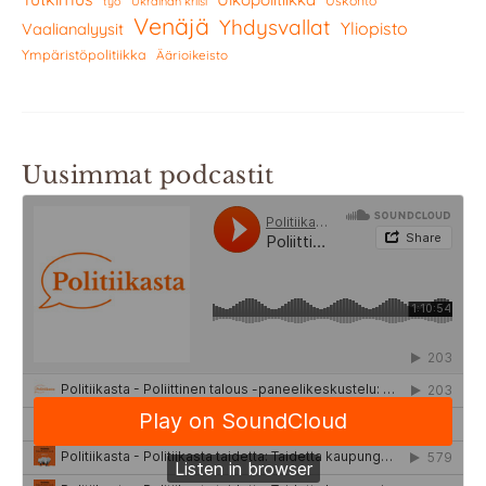
Uskonto
työ
Ukrainan kriisi
Venäjä
Yhdysvallat
Yliopisto
Vaalianalyysit
Ympäristöpolitiikka
Äärioikeisto
Uusimmat podcastit