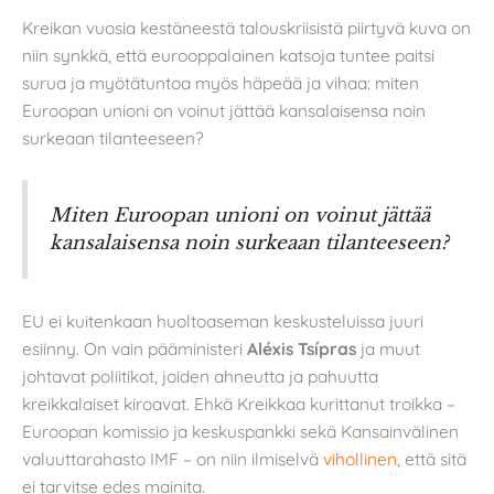
Kreikan vuosia kestäneestä talouskriisistä piirtyvä kuva on
niin synkkä, että eurooppalainen katsoja tuntee paitsi
surua ja myötätuntoa myös häpeää ja vihaa: miten
Euroopan unioni on voinut jättää kansalaisensa noin
surkeaan tilanteeseen?
Miten Euroopan unioni on voinut jättää
kansalaisensa noin surkeaan tilanteeseen?
EU ei kuitenkaan huoltoaseman keskusteluissa juuri
esiinny. On vain pääministeri
Aléxis Tsípras
ja muut
johtavat poliitikot, joiden ahneutta ja pahuutta
kreikkalaiset kiroavat. Ehkä Kreikkaa kurittanut troikka –
Euroopan komissio ja keskuspankki sekä Kansainvälinen
valuuttarahasto IMF – on niin ilmiselvä
vihollinen
, että sitä
ei tarvitse edes mainita.