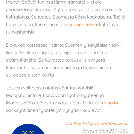
Monet jättävät kotinsa lämmittämättä – ei ole
yksinkertaisesti varaa. Kylmä talvi voi olla kreikkalaisille
kohtalokas. Se tuntuu Suomesta käsin kaukaiselta. Täällä
harmitellaan, kun enää ei ole
kunnon talvia
: kylmiä ja
runsaslumisia.
Elokuvaa katsoessa ristiriita Suomen yltäkylläisen talvi-
ilon ja Kreikan traagisen talvipelon välillä tuntuu
epämukavalta. Se kuvastaa talouskriisin myötä
kasvanutta kuilua huono-osaisten ja hyväosaisten
eurooppalaisten välillä.
Jossain vaiheessa ajatus kääntyy kotoisiin
leipäjonoihimme, kasvavaan työttömyyteen ja
lisääntyvään epätasa-arvoisuuteen. Millaisia
tarinoita
sähköyhtiöiden työntekijät nykyään kuulevat.
DocPoint-dokumenttifestivaali
järjestetään 23.1.–29.1.