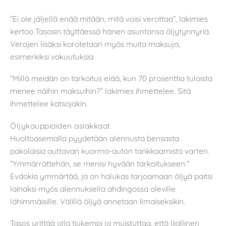
”Ei ole jäljellä enää mitään, mitä voisi verottaa”, lakimies
kertoo Tasosin täyttäessä hänen asuntonsa öljytynnyriä.
Verojen lisäksi korotetaan myös muita maksuja,
esimerkiksi vakuutuksia.
”Millä meidän on tarkoitus elää, kun 70 prosenttia tuloista
menee näihin maksuihin?” lakimies ihmettelee. Sitä
ihmettelee katsojakin.
Öljykauppiaiden asiakkaat
Huoltoasemalla pyydetään alennusta bensasta
pakolaisia auttavan kuorma-auton tankkaamista varten.
”Ymmärrättehän, se menisi hyvään tarkoitukseen.”
Evdokia ymmärtää, ja on halukas tarjoamaan öljyä paitsi
lainaksi myös alennuksella ahdingossa oleville
lähimmäisille. Välillä öljyä annetaan ilmaiseksikin.
Tasos yrittää olla tiukempi ja muistuttaa, että liiallinen