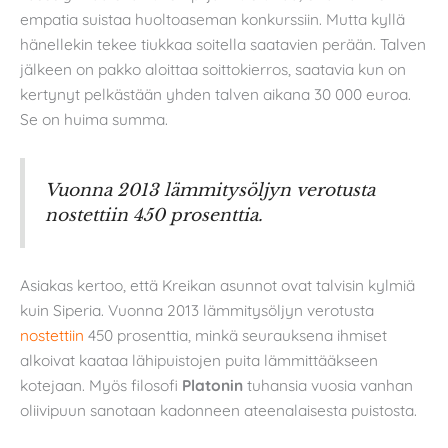
empatia suistaa huoltoaseman konkurssiin. Mutta kyllä
hänellekin tekee tiukkaa soitella saatavien perään. Talven
jälkeen on pakko aloittaa soittokierros, saatavia kun on
kertynyt pelkästään yhden talven aikana 30 000 euroa.
Se on huima summa.
Vuonna 2013 lämmitysöljyn verotusta
nostettiin 450 prosenttia.
Asiakas kertoo, että Kreikan asunnot ovat talvisin kylmiä
kuin Siperia. Vuonna 2013 lämmitysöljyn verotusta
nostettiin
450 prosenttia, minkä seurauksena ihmiset
alkoivat kaataa lähipuistojen puita lämmittääkseen
kotejaan. Myös filosofi
Platonin
tuhansia vuosia vanhan
oliivipuun sanotaan kadonneen ateenalaisesta puistosta.