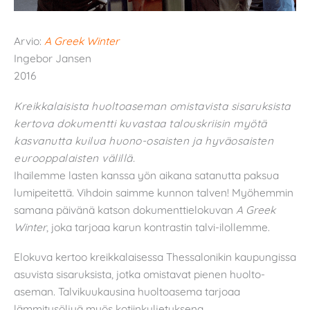
Arvio:
A Greek Winter
Ingebor Jansen
2016
Kreikkalaisista huoltoaseman omistavista sisaruksista
kertova dokumentti kuvastaa talouskriisin myötä
kasvanutta kuilua huono-osaisten ja hyväosaisten
eurooppalaisten välillä.
Ihailemme lasten kanssa yön aikana satanutta paksua
lumipeitettä. Vihdoin saimme kunnon talven! Myöhemmin
samana päivänä katson dokumenttielokuvan
A Greek
Winter
, joka tarjoaa karun kontrastin talvi-ilollemme.
Elokuva kertoo kreikkalaisessa Thessalonikin kaupungissa
asuvista sisaruksista, jotka omistavat pienen huolto-
aseman. Talvikuukausina huoltoasema tarjoaa
lämmitysöljyä myös kotiinkuljetuksena.