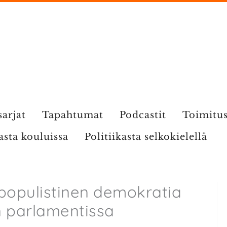
sarjat
Tapahtumat
Podcastit
Toimitu
kasta kouluissa
Politiikasta selkokielellä
 populistinen demokratia
an parlamentissa