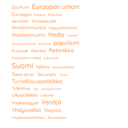
Euroopan unioni
DocPoint
Eurooppa
Historia
hallitus
Ihmisoikeudet
Identiteetti
ilmastonmuutos
Kysy politiikasta
Media
Maahanmuutto
nuoret
populismi
podcast
Perussuomalaiset
Retoriikka
Ranska
Puolueet
Sosiaalinen media
sukupuoli
Suomi
talous
talouspolitiikka
Tasa-arvo
Terrorismi
Turkki
Turvallisuuspolitiikka
Tutkimus
työ
Ukrainan kriisi
Ulkopolitiikka
Uskonto
Venäjä
Vaalianalyysit
Yhdysvallat
Yliopisto
Ympäristöpolitiikka
Äärioikeisto