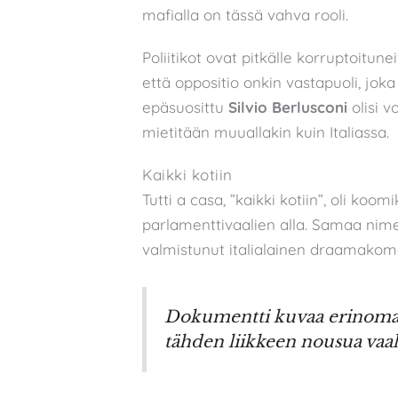
mafialla on tässä vahva rooli.
Poliitikot ovat pitkälle korruptoitune
että oppositio onkin vastapuoli, jok
epäsuosittu
Silvio Berlusconi
olisi 
mietitään muuallakin kuin Italiassa.
Kaikki kotiin
Tutti a casa, ”kaikki kotiin”, oli koom
parlamenttivaalien alla. Samaa nim
valmistunut italialainen draamakom
Dokumentti kuvaa erinomai
tähden liikkeen nousua vaali