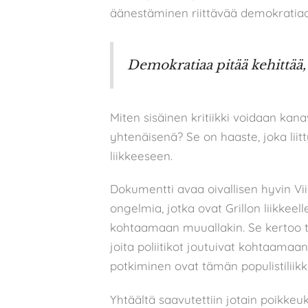
äänestäminen riittävää demokratia
Demokratiaa pitää kehittää
Miten sisäinen kritiikki voidaan kan
yhtenäisenä? Se on haaste, joka liit
liikkeeseen.
Dokumentti avaa oivallisen hyvin Vii
ongelmia, jotka ovat Grillon liikkeel
kohtaamaan muuallakin. Se kertoo tu
joita poliitikot joutuivat kohtaamaa
potkiminen ovat tämän populistiliik
Yhtäältä saavutettiin jotain poikkeuk