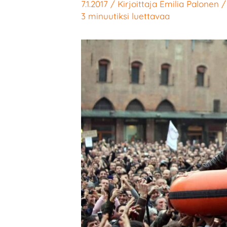
7.1.2017
/ Kirjoittaja
Emilia Palonen
3 minuutiksi luettavaa