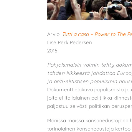
Arvio:
Tutti a casa – Power to The P
Lise Perk Pedersen
2016
Pohjoismaisin voimin tehty dokumen
tähden liikkeestä johdattaa Euroo
ja anti-elitistisen populismin nous
Dokumenttielokuva populismista ja 
joita ei italialainen politiikka kiin
paljastuu selvästi politiikan perusper
Monissa maissa kansanedustajana hoite
torinolainen kansanedustaja kertoo 