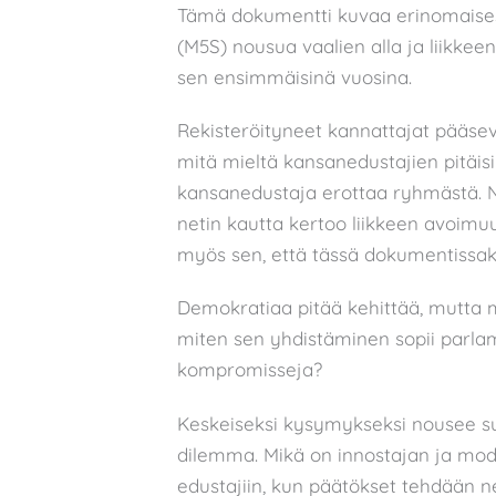
Tämä dokumentti kuvaa erinomaisest
(M5S) nousua vaalien alla ja liikke
sen ensimmäisinä vuosina.
Rekisteröityneet kannattajat pääsev
mitä mieltä kansanedustajien pitäisi o
kansanedustaja erottaa ryhmästä. N
netin kautta kertoo liikkeen avoimu
myös sen, että tässä dokumentissakin 
Demokratiaa pitää kehittää, mutta 
miten sen yhdistäminen sopii parlam
kompromisseja?
Keskeiseksi kysymykseksi nousee su
dilemma. Mikä on innostajan ja mode
edustajiin, kun päätökset tehdään ne