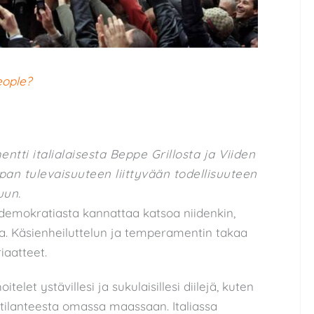
eople?
tti italialaisesta Beppe Grillosta ja Viiden
pan tulevaisuuteen liittyvään todellisuuteen
uun.
demokratiasta kannattaa katsoa niidenkin,
nosta. Käsienheiluttelun ja temperamentin takaa
iaatteet.
let ystävillesi ja sukulaisillesi diilejä, kuten
tilanteesta omassa maassaan. Italiassa