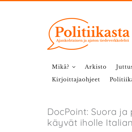
Siirry
sisältöön
Mikä?
Arkisto
Juttu
Kirjoittajaohjeet
Politii
DocPoint: Suora ja
käyvät iholle Itali