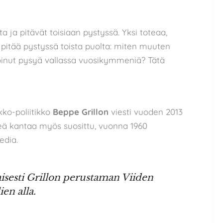
ita ja pitävät toisiaan pystyssä. Yksi toteaa,
a pitää pystyssä toista puolta: miten muuten
voinut pysyä vallassa vuosikymmeniä? Tätä
ikko-poliitikko
Beppe Grillon
viesti vuoden 2013
eä kantaa myös suosittu, vuonna 1960
edia.
sesti Grillon perustaman Viiden
en alla.