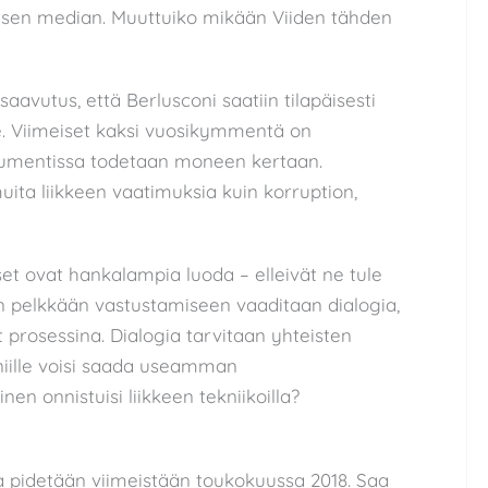
lisen median. Muuttuiko mikään Viiden tähden
saavutus, että Berlusconi saatiin tilapäisesti
e. Viimeiset kaksi vuosikymmentä on
dokumentissa todetaan moneen kertaan.
uita liikkeen vaatimuksia kuin korruption,
kset ovat hankalampia luoda – elleivät ne tule
n pelkkään vastustamiseen vaaditaan dialogia,
t prosessina. Dialogia tarvitaan yhteisten
niille voisi saada useamman
en onnistuisi liikkeen tekniikoilla?
sa pidetään viimeistään toukokuussa 2018. Saa