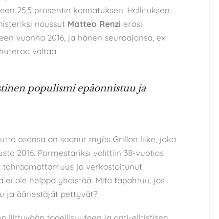
keen 25,5 prosentin kannatuksen. Hallituksen
isteriksi noussut
Matteo
Renzi
erosi
een vuonna 2016, ja hänen seuraajansa, ex-
 huteraa valtaa.
istinen populismi epäonnistuu ja
utta osansa on saanut myös Grillon liike, joka
a 2016. Pormestariksi valittiin 38-vuotias
nen tahraamattomuus ja verkostoitunut
ta ei ole helppo yhdistää. Mitä tapahtuu, jos
uu ja äänestäjät pettyvät?
iittyvään todellisuuteen ja anti-elitistisen