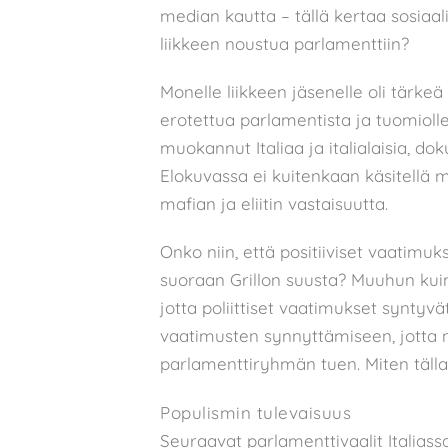
median kautta – tällä kertaa sosiaa
liikkeen noustua parlamenttiin?
Monelle liikkeen jäsenelle oli tärkeä 
erotettua parlamentista ja tuomioll
muokannut Italiaa ja italialaisia, 
Elokuvassa ei kuitenkaan käsitellä m
mafian ja eliitin vastaisuutta.
Onko niin, että positiiviset vaatimu
suoraan Grillon suusta? Muuhun kui
jotta poliittiset vaatimukset syntyvä
vaatimusten synnyttämiseen, jotta 
parlamenttiryhmän tuen. Miten tällain
Populismin tulevaisuus
Seuraavat parlamenttivaalit Italias