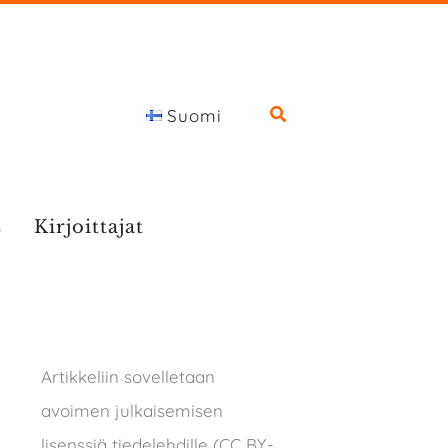
Suomi
s
Kirjoittajat
Artikkeliin sovelletaan
avoimen julkaisemisen
lisenssiä tiedelehdille (CC BY-