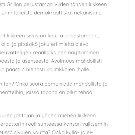
i Grillon perustaman Viiden tähden liikkeen
en omintakeista demokraattista mekanismia
ät liikkeen sivuston kautta äänestämään,
lla, ja pitäisikö joku eri mieltä oleva
euvottelujen reaaliaikainen näyttäminen
udesta ja asenteesta. Avoimuus mahdollisti
päästiin hienosti poliitikkojen iholle.
miten? Onko suora demokratia mahdollista ja
entteihin, joissa tapana on ollut tehdä
uren johtajan ja yhden miehen liikkeen
raattorin rooli suhteessa kansan valitsemiin
tissä sivujen kautta? Onko kyllä- ja ei-