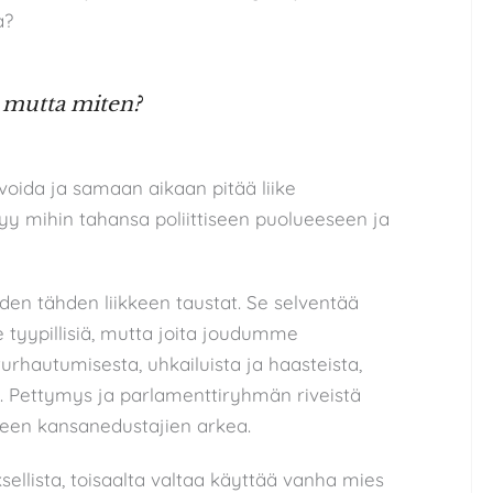
a?
, mutta miten?
avoida ja samaan aikaan pitää liike
tyy mihin tahansa poliittiseen puolueeseen ja
den tähden liikkeen taustat. Se selventää
le tyypillisiä, mutta joita joudumme
rhautumisesta, uhkailuista ja haasteista,
n. Pettymys ja parlamenttiryhmän riveistä
keen kansanedustajien arkea.
sellista, toisaalta valtaa käyttää vanha mies