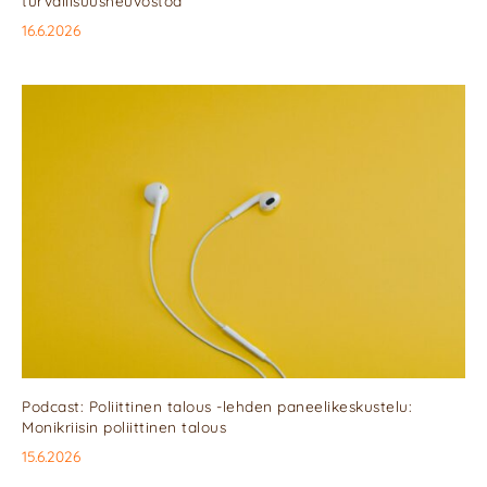
turvallisuusneuvostoa
16.6.2026
Podcast: Poliittinen talous -lehden paneelikeskustelu:
Monikriisin poliittinen talous
15.6.2026