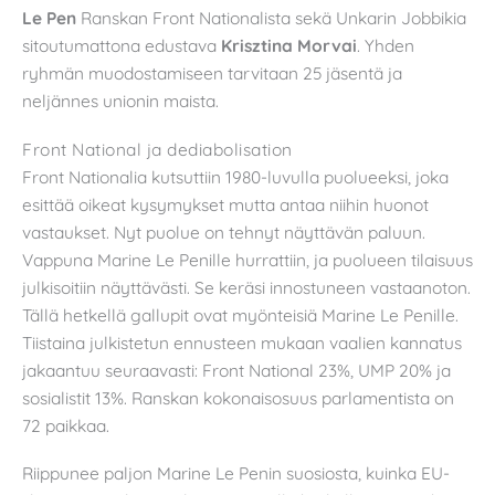
Le Pen
Ranskan Front Nationalista sekä Unkarin Jobbikia
sitoutumattona edustava
Krisztina Morvai
. Yhden
ryhmän muodostamiseen tarvitaan 25 jäsentä ja
neljännes unionin maista.
Front National ja dediabolisation
Front Nationalia kutsuttiin 1980-luvulla puolueeksi, joka
esittää oikeat kysymykset mutta antaa niihin huonot
vastaukset. Nyt puolue on tehnyt näyttävän paluun.
Vappuna Marine Le Penille hurrattiin, ja puolueen tilaisuus
julkisoitiin näyttävästi. Se keräsi innostuneen vastaanoton.
Tällä hetkellä gallupit ovat myönteisiä Marine Le Penille.
Tiistaina julkistetun ennusteen mukaan vaalien kannatus
jakaantuu seuraavasti: Front National 23%, UMP 20% ja
sosialistit 13%. Ranskan kokonaisosuus parlamentista on
72 paikkaa.
Riippunee paljon Marine Le Penin suosiosta, kuinka EU-