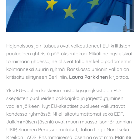
Hajanaisuus ja riitaisuus ovat vaikeuttaneet EU-kriittisten
puolueiden yhteistä päätöksentekoa. Mikäli ne pystyisivät
toimimaan yhdessä, ne olisivat tällä hetkellä parlamentin
kolmanneksi suurin ryhmä. Ranskassa unionin vallan on
kritisoitu siirtyneen Berliiniin,
Laura Parkkinen
kirjoittaa.
Yksi EU-vaalien keskeisimmistä kysymyksistä on EU-
skeptisten puolueiden paikkajako ja järjestäytyminen
vaalien jälkeen. Nyt EU-skeptiset puolueet vaikuttavat
kahdessa ryhmässä: NI eli sitoutumattomat sekä EDF.
Jälkimmäisen jäseniä ovat muun muassa Ison-Britannian
UKIP, Suomen Perussuomalaiset, Italian Lega Nord sekä
Kreikan LAOS. Ensimmäisessä jäseninä ovat mm.
Marine