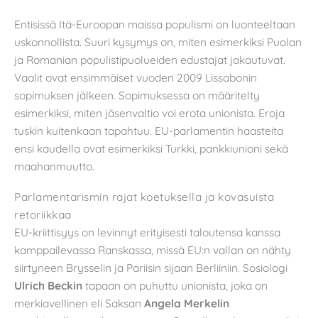
Entisissä Itä-Euroopan maissa populismi on luonteeltaan
uskonnollista. Suuri kysymys on, miten esimerkiksi Puolan
ja Romanian populistipuolueiden edustajat jakautuvat.
Vaalit ovat ensimmäiset vuoden 2009 Lissabonin
sopimuksen jälkeen. Sopimuksessa on määritelty
esimerkiksi, miten jäsenvaltio voi erota unionista. Eroja
tuskin kuitenkaan tapahtuu. EU-parlamentin haasteita
ensi kaudella ovat esimerkiksi Turkki, pankkiunioni sekä
maahanmuutto.
Parlamentarismin rajat koetuksella ja kovasuista
retoriikkaa
EU-kriittisyys on levinnyt erityisesti taloutensa kanssa
kamppailevassa Ranskassa, missä EU:n vallan on nähty
siirtyneen Brysselin ja Pariisin sijaan Berliiniin. Sosiologi
Ulrich Beckin
tapaan on puhuttu unionista, joka on
merkiavellinen eli Saksan
Angela Merkelin