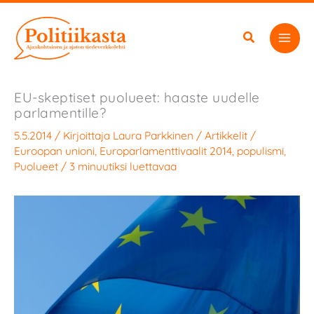
Siirry
sisältöön
EU-skeptiset puolueet: haaste uudelle
parlamentille?
5.5.2014
/ Kirjoittaja
Laura Parkkinen
/
Artikkelit
/
Euroopan unioni
,
Europarlamenttivaalit 2014
,
populismi
,
Puolueet
/
3 minuutiksi luettavaa