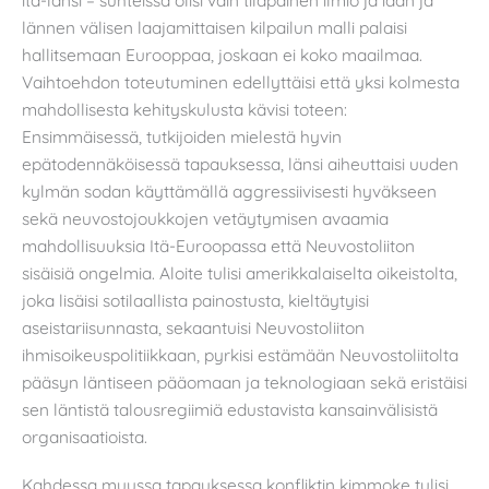
itä-länsi – suhteissa olisi vain tilapäinen ilmiö ja idän ja
lännen välisen laajamittaisen kilpailun malli palaisi
hallitsemaan Eurooppaa, joskaan ei koko maailmaa.
Vaihtoehdon toteutuminen edellyttäisi että yksi kolmesta
mahdollisesta kehityskulusta kävisi toteen:
Ensimmäisessä, tutkijoiden mielestä hyvin
epätodennäköisessä tapauksessa, länsi aiheuttaisi uuden
kylmän sodan käyttämällä aggressiivisesti hyväkseen
sekä neuvostojoukkojen vetäytymisen avaamia
mahdollisuuksia Itä-Euroopassa että Neuvostoliiton
sisäisiä ongelmia. Aloite tulisi amerikkalaiselta oikeistolta,
joka lisäisi sotilaallista painostusta, kieltäytyisi
aseistariisunnasta, sekaantuisi Neuvostoliiton
ihmisoikeuspolitiikkaan, pyrkisi estämään Neuvostoliitolta
pääsyn läntiseen pääomaan ja teknologiaan sekä eristäisi
sen läntistä talousregiimiä edustavista kansainvälisistä
organisaatioista.
Kahdessa muussa tapauksessa konfliktin kimmoke tulisi