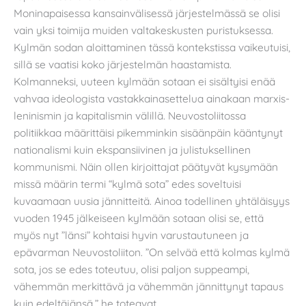
Moninapaisessa kansainvälisessä järjestelmässä se olisi
vain yksi toimija muiden valtakeskusten puristuksessa.
Kylmän sodan aloittaminen tässä kontekstissa vaikeutuisi,
sillä se vaatisi koko järjestelmän haastamista.
Kolmanneksi, uuteen kylmään sotaan ei sisältyisi enää
vahvaa ideologista vastakkainasettelua ainakaan marxis-
leninismin ja kapitalismin välillä. Neuvostoliitossa
politiikkaa määrittäisi pikemminkin sisäänpäin kääntynyt
nationalismi kuin ekspansiivinen ja julistuksellinen
kommunismi. Näin ollen kirjoittajat päätyvät kysymään
missä määrin termi “kylmä sota” edes soveltuisi
kuvaamaan uusia jännitteitä. Ainoa todellinen yhtäläisyys
vuoden 1945 jälkeiseen kylmään sotaan olisi se, että
myös nyt ”länsi” kohtaisi hyvin varustautuneen ja
epävarman Neuvostoliiton. ”On selvää että kolmas kylmä
sota, jos se edes toteutuu, olisi paljon suppeampi,
vähemmän merkittävä ja vähemmän jännittynyt tapaus
kuin edeltäjänsä,” he toteavat.