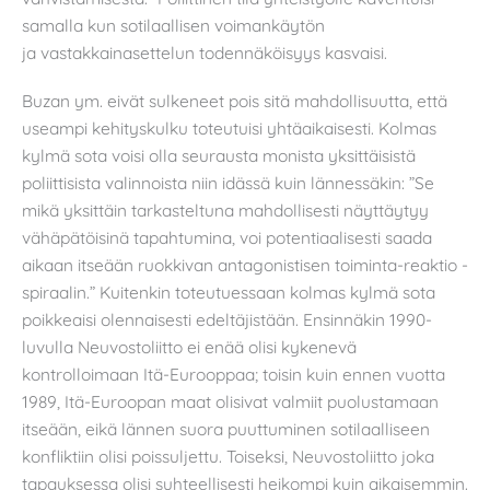
samalla kun sotilaallisen voimankäytön
ja vastakkainasettelun todennäköisyys kasvaisi.
Buzan ym. eivät sulkeneet pois sitä mahdollisuutta, että
useampi kehityskulku toteutuisi yhtäaikaisesti. Kolmas
kylmä sota voisi olla seurausta monista yksittäisistä
poliittisista valinnoista niin idässä kuin lännessäkin: ”Se
mikä yksittäin tarkasteltuna mahdollisesti näyttäytyy
vähäpätöisinä tapahtumina, voi potentiaalisesti saada
aikaan itseään ruokkivan antagonistisen toiminta-reaktio -
spiraalin.” Kuitenkin toteutuessaan kolmas kylmä sota
poikkeaisi olennaisesti edeltäjistään. Ensinnäkin 1990-
luvulla Neuvostoliitto ei enää olisi kykenevä
kontrolloimaan Itä-Eurooppaa; toisin kuin ennen vuotta
1989, Itä-Euroopan maat olisivat valmiit puolustamaan
itseään, eikä lännen suora puuttuminen sotilaalliseen
konfliktiin olisi poissuljettu. Toiseksi, Neuvostoliitto joka
tapauksessa olisi suhteellisesti heikompi kuin aikaisemmin.