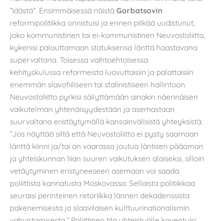
”idästä”. Ensimmäisessä näistä
Gorbatsovin
reformipolitiikka onnistuisi ja ennen pitkää uudistunut,
joko kommunistinen tai ei-kommunistinen Neuvostoliitto,
kykenisi palauttamaan statuksensa länttä haastavana
supervaltana. Toisessa vaihtoehtoisessa
kehityskulussa reformeista luovuttaisiin ja palattaisiin
enemmän slavofiiliseen tai stalinistiseen hallintoon.
Neuvostoliitto pyrkisi säilyttämään ainakin näennäisen
vaikutelman yhtenäisyydestään ja asemastaan
suurvaltana eristäytymällä kansainvälisistä yhteyksistä:
”Jos näyttää siltä että Neuvostoliitto ei pysty saamaan
länttä kiinni ja/tai on vaarassa joutua läntisen pääoman
ja yhteiskunnan liian suuren vaikutuksen alaiseksi, silloin
vetäytyminen eristyneeseen asemaan voi saada
poliittista kannatusta Moskovassa. Sellaista politiikkaa
seuraisi perinteinen retoriikka lännen dekadenssista
pakenemisesta ja slaavilaisen kulttuurinationalismin
vahvistamisesta.” Poliittinen tila yhteistyölle kaventuisi