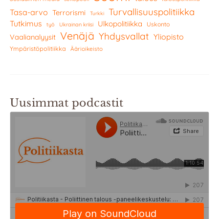
Turvallisuuspolitiikka
Tasa-arvo
Terrorismi
Turkki
Tutkimus
Ulkopolitiikka
Uskonto
työ
Ukrainan kriisi
Venäjä
Yhdysvallat
Yliopisto
Vaalianalyysit
Ympäristöpolitiikka
Äärioikeisto
Uusimmat podcastit