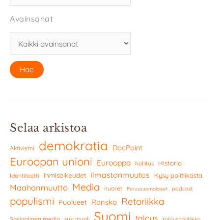
Avainsanat
Selaa arkistoa
demokratia
DocPoint
Aktivismi
Euroopan unioni
Eurooppa
Historia
hallitus
ilmastonmuutos
Ihmisoikeudet
Kysy politiikasta
Identiteetti
Media
Maahanmuutto
nuoret
podcast
Perussuomalaiset
populismi
Retoriikka
Ranska
Puolueet
Suomi
talous
Sosiaalinen media
sukupuoli
talouspolitiikka