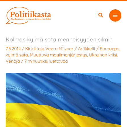
Siirry
sisältöön
Kolmas kylmä sota menneisyyden silmin
7.5.2014
/ Kirjoittaja
Veera Mitzner
/
Artikkelit
/
Eurooppa
,
kylmä sota
,
Muuttuva maailmanjärjestys
,
Ukrainan kriisi
,
Venäjä
/
7 minuutiksi luettavaa