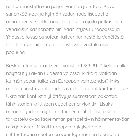
on hämmästyttävän paljon vanhaa ja tuttua. Kovat
sanankäänteet ja kylmän sodan todellisuudelle
ominainen vastakkainasettelu eivät rajoitu pelkästään
venäläisiin kannanottoihin, vaan myös Euroopassa ja
Yhdysvalloissa puhutaan jälleen lännestä ja Venäjästä
toisilleen vieraita arvoja edustavina vastakkaisina
pooleina.
Keskustelun seurauksena vuosien 1989–91 jälkeinen aika
näyttäytyy aivan uudessa valossa. Mitkä olivatkaan
kylmän sodan jälkeisen Euroopan vaihtoehdot? Miksi
mikään näistä vaihtoehdoista ei toteutunut käytännössä?
Ukrainan konfliktin yllättävyys suorastaan pakottaa
lähihistorian kriittiseen uudelleenarviointiin. Lisäksi
menneisyyden käyttämättömien mahdollisuuksien
tarkastelu avaa laajemman perspektiivin hämmentävään
nykyhetkeen. Mikäli Euroopan nykyiset optiot
suhteutetaan muutaman vuosikymmenen takaiseen