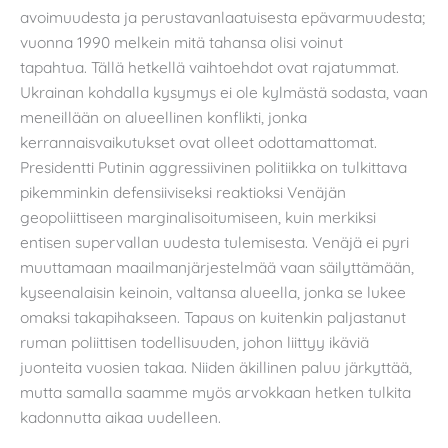
avoimuudesta ja perustavanlaatuisesta epävarmuudesta;
vuonna 1990 melkein mitä tahansa olisi voinut
tapahtua. Tällä hetkellä vaihtoehdot ovat rajatummat.
Ukrainan kohdalla kysymys ei ole kylmästä sodasta, vaan
meneillään on alueellinen konflikti, jonka
kerrannaisvaikutukset ovat olleet odottamattomat.
Presidentti Putinin aggressiivinen politiikka on tulkittava
pikemminkin defensiiviseksi reaktioksi Venäjän
geopoliittiseen marginalisoitumiseen, kuin merkiksi
entisen supervallan uudesta tulemisesta. Venäjä ei pyri
muuttamaan maailmanjärjestelmää vaan säilyttämään,
kyseenalaisin keinoin, valtansa alueella, jonka se lukee
omaksi takapihakseen. Tapaus on kuitenkin paljastanut
ruman poliittisen todellisuuden, johon liittyy ikäviä
juonteita vuosien takaa. Niiden äkillinen paluu järkyttää,
mutta samalla saamme myös arvokkaan hetken tulkita
kadonnutta aikaa uudelleen.