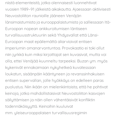
niistä elementeistä, jotka olennaisesti luonnehtivat
vuosien 1989–91 jälkeistä aikakautta. Ajaessaan aktiivisesti
Neuvostoliiton raunioille jääneen Venäjän
länsimaistumista ja eurooppalaistumista ja salliessaan Itä-
Euroopan nopean ankkuroitumisen läntiseen
turvallisuusstruktuuriin sekä Yhdysvallat että Länsi-
Euroopan maat epäilemättä aliarvioivat entisen
imperiumin omanarvontuntoa. Provokaatio ei toki ollut
niin jyrkkä kuin miksi kirjoittajat sen kuvasivat, mutta voi
olla, ettei Venäjää kuunneltu tarpeeksi. Buzan ym. myös
kykenivät ennakoimaan nykyhetkeä kuvatessaan
loukatun, sisäänpäin kääntyneen ja revanssinhakuisen
entisen supervallan, jolle hyökkäys on edelleen paras
puolustus. Niin ikään on mielenkiintoista, että he pohtivat
keinoja, jotka mahdollistaisivat Neuvostoliiton kasvojen
säilyttämisen ja näin ollen vähentäisivät konfliktin
todennäköisyyttä. Keinoihin kuuluivat
mm. yleiseurooppalaisen turvallisuusregimin