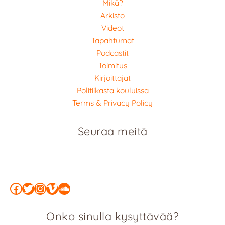
Mikä?
Arkisto
Videot
Tapahtumat
Podcastit
Toimitus
Kirjoittajat
Politiikasta kouluissa
Terms & Privacy Policy
Seuraa meitä
Facebook
Twitter
Instagram
Vimeo
SoundCloud
Onko sinulla kysyttävää?