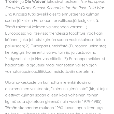
Tromer
ja
Ole Wæver
jukaisivat teoksen
The European
Security Order Recast. Scenarios for the Post-Cold War
Era
. Kirjassa tutkijaviisikko esitti ennusteensa kylmän
sodan jälkeisen Euroopan turvallisuusjärjestyksestä.
Tämä rakentui kolmen vaihtoehdon varaan: 1)
Euroopassa vallitsevissa trendeissä tapahtuisi radikaali
käänne, joka johtaisi kylmän sodan vastakkainasettelun
paluuseen; 2) Euroopan yhteisöstä (Euroopan unionista)
kehkeytyisi koherentti, vahva toimija ja vastavoima
Yhdysvalloille ja Neuvostoliitolle; 3) Eurooppa heikkenisi,
hajaantuisi ja ajautuisi maailmansotien välisen ajan
voimatasapainopolitiikkaa muistuttaviin asetelmiin.
Ukraina-keskustelun kannalta mielenkiintoisin on
ensimmäinen vaihtoehto, ”kolmas kylmä sota” (kirjoittajat
olettivat kylmän sodan olleen kaksivaiheinen; toinen
kylmä sota ajoitetaan yleensä noin vuosiin 1979–1985):
Tämän skenaarion mukaan 1980-luvun lopun liennytys