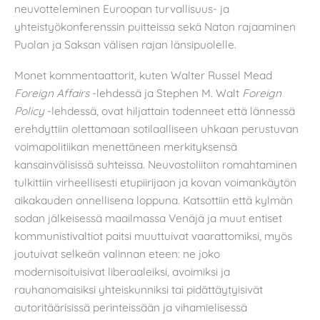
neuvotteleminen Euroopan turvallisuus- ja
yhteistyökonferenssin puitteissa sekä Naton rajaaminen
Puolan ja Saksan välisen rajan länsipuolelle.
Monet kommentaattorit, kuten Walter Russel Mead
Foreign Affairs
-lehdessä ja Stephen M. Walt
Foreign
Policy
-lehdessä, ovat hiljattain todenneet että lännessä
erehdyttiin olettamaan sotilaalliseen uhkaan perustuvan
voimapolitiikan menettäneen merkityksensä
kansainvälisissä suhteissa. Neuvostoliiton romahtaminen
tulkittiin virheellisesti etupiirijaon ja kovan voimankäytön
aikakauden onnellisena loppuna. Katsottiin että kylmän
sodan jälkeisessä maailmassa Venäjä ja muut entiset
kommunistivaltiot paitsi muuttuivat vaarattomiksi, myös
joutuivat selkeän valinnan eteen: ne joko
modernisoituisivat liberaaleiksi, avoimiksi ja
rauhanomaisiksi yhteiskunniksi tai pidättäytyisivät
autoritäärisissä perinteissään ja vihamielisessä