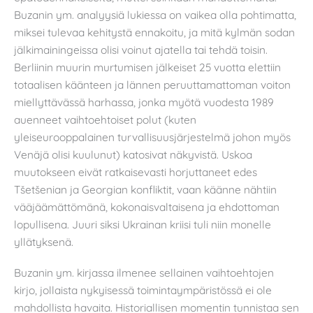
Buzanin ym. analyysiä lukiessa on vaikea olla pohtimatta,
miksei tulevaa kehitystä ennakoitu, ja mitä kylmän sodan
jälkimainingeissa olisi voinut ajatella tai tehdä toisin.
Berliinin muurin murtumisen jälkeiset 25 vuotta elettiin
totaalisen käänteen ja lännen peruuttamattoman voiton
miellyttävässä harhassa, jonka myötä vuodesta 1989
auenneet vaihtoehtoiset polut (kuten
yleiseurooppalainen turvallisuusjärjestelmä johon myös
Venäjä olisi kuulunut) katosivat näkyvistä. Uskoa
muutokseen eivät ratkaisevasti horjuttaneet edes
Tšetšenian ja Georgian konfliktit, vaan käänne nähtiin
vääjäämättömänä, kokonaisvaltaisena ja ehdottoman
lopullisena. Juuri siksi Ukrainan kriisi tuli niin monelle
yllätyksenä.
Buzanin ym. kirjassa ilmenee sellainen vaihtoehtojen
kirjo, jollaista nykyisessä toimintaympäristössä ei ole
mahdollista havaita. Historiallisen momentin tunnistaa sen