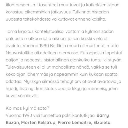
tilanteeseen, mittasuhteet muuttuvat ja katkoksen sijaan
korostuu pikemminkin jatkuvuus. Tulkinnat historian
uudesta taitekohdasta vaikuttavat ennenaikaisilta.
Tämä kirjoitus kontekstualisoi väittämiä kylmän sodan
paluusta matkaamalla aikaan, jolloin kaikki vielä oli
avointa. Vuonna 1990 Berliinin muuri oli murtunut, mutta
Neuvostoliitto oli edelleen olemassa. Euroopassa tapahtui
paljon ja nopeasti, historiallinen ajankulku tuntui kiihtyvän.
Tulevaisuuteen ei ollut mahdollista nähdä, vaikka se tuli
koko ajan lähemmäs ja nopeammin kuin kukaan saattoi
odottaa. Myrskyn silmässä tehdyt arviot ovat avartavia ja
hyödyllisiä nyt kun status quo järkkyy ja menneisyyden
kuvat säröilevät.
Kolmas kylmä sota?
Vuonna 1990 viisi tunnettua politiikantutkijaa,
Barry
Buzan, Morten Kelstrup, Pierre Lemaitre, Elzbieta