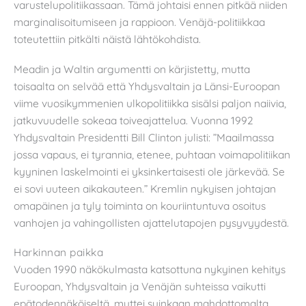
varustelupolitiikassaan. Tämä johtaisi ennen pitkää niiden
marginalisoitumiseen ja rappioon. Venäjä-politiikkaa
toteutettiin pitkälti näistä lähtökohdista.
Meadin ja Waltin argumentti on kärjistetty, mutta
toisaalta on selvää että Yhdysvaltain ja Länsi-Euroopan
viime vuosikymmenien ulkopolitiikka sisälsi paljon naiivia,
jatkuvuudelle sokeaa toiveajattelua. Vuonna 1992
Yhdysvaltain Presidentti Bill Clinton julisti: ”Maailmassa
jossa vapaus, ei tyrannia, etenee, puhtaan voimapolitiikan
kyyninen laskelmointi ei yksinkertaisesti ole järkevää. Se
ei sovi uuteen aikakauteen.” Kremlin nykyisen johtajan
omapäinen ja tyly toiminta on kouriintuntuva osoitus
vanhojen ja vahingollisten ajattelutapojen pysyvyydestä.
Harkinnan paikka
Vuoden 1990 näkökulmasta katsottuna nykyinen kehitys
Euroopan, Yhdysvaltain ja Venäjän suhteissa vaikutti
epätodennäköiseltä, muttei suinkaan mahdottomalta.