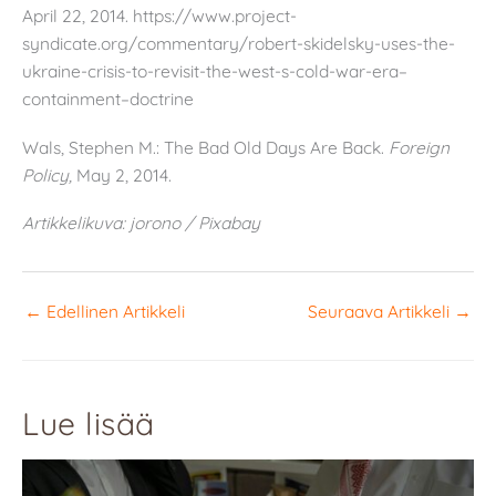
April 22, 2014. https://www.project-
syndicate.org/commentary/robert-skidelsky-uses-the-
ukraine-crisis-to-revisit-the-west-s-cold-war-era–
containment–doctrine
Wals, Stephen M.: The Bad Old Days Are Back.
Foreign
Policy,
May 2, 2014.
Artikkelikuva: jorono / Pixabay
←
Edellinen Artikkeli
Seuraava Artikkeli
→
Lue lisää