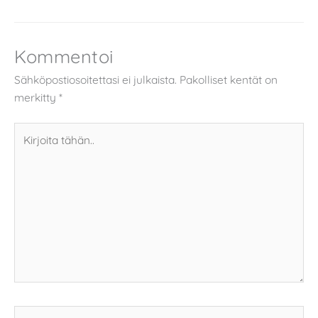
Kommentoi
Sähköpostiosoitettasi ei julkaista.
Pakolliset kentät on
merkitty
*
Kirjoita
tähän..
Name*