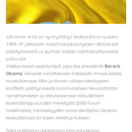
Ukrainan kriisi on synnyttänyt keskustelua vuosien
1989–91 jälkeisen maailmanjärjestyksen äkillisestä
päättymisestä ja kylmän sodan odottamattomasta
paluusta.
Vaikka monet asiantuntijat, jopa itse presidentti
Barack
Obama
, riensivät varoittamaan hätäisistä rinnastuksista,
muistuttamaan idän ja lännen välisen ideologisen
konfliktin päättymisestä kommunistisen Neuvostoliiton
romahtamiseen ja alleviivaamaan taloudellisen
keskinäisriippuvuuden merkitystä 2000-luvun
maailmassa, menneisyyden outoa läsnäoloa Ukraina-
keskustelussa on tuskin kiistänyt kukaan.
Sekä poliittisissa asetelmissa että retoriikassa