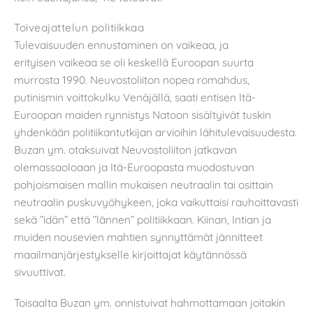
Toiveajattelun politiikkaa
Tulevaisuuden ennustaminen on vaikeaa, ja
erityisen vaikeaa se oli keskellä Euroopan suurta
murrosta 1990. Neuvostoliiton nopea romahdus,
putinismin voittokulku Venäjällä, saati entisen Itä-
Euroopan maiden rynnistys Natoon sisältyivät tuskin
yhdenkään politiikantutkijan arvioihin lähitulevaisuudesta.
Buzan ym. otaksuivat Neuvostoliiton jatkavan
olemassaoloaan ja Itä-Euroopasta muodostuvan
pohjoismaisen mallin mukaisen neutraalin tai osittain
neutraalin puskuvyöhykeen, joka vaikuttaisi rauhoittavasti
sekä ”idän” että ”lännen” politiikkaan. Kiinan, Intian ja
muiden nousevien mahtien synnyttämät jännitteet
maailmanjärjestykselle kirjoittajat käytännössä
sivuuttivat.
Toisaalta Buzan ym. onnistuivat hahmottamaan joitakin