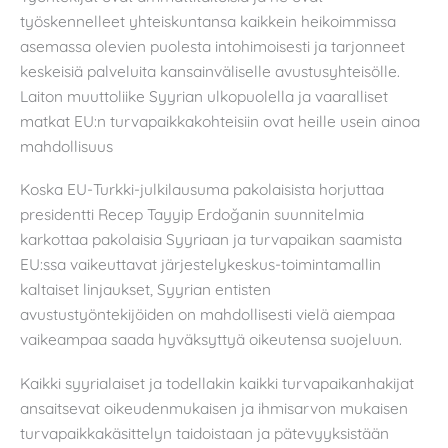
työskennelleet yhteiskuntansa kaikkein heikoimmissa
asemassa olevien puolesta intohimoisesti ja tarjonneet
keskeisiä palveluita kansainväliselle avustusyhteisölle.
Laiton muuttoliike Syyrian ulkopuolella ja vaaralliset
matkat EU:n turvapaikkakohteisiin ovat heille usein ainoa
mahdollisuus
Koska EU-Turkki-julkilausuma pakolaisista horjuttaa
presidentti Recep Tayyip Erdoğanin suunnitelmia
karkottaa pakolaisia Syyriaan ja turvapaikan saamista
EU:ssa vaikeuttavat järjestelykeskus-toimintamallin
kaltaiset linjaukset, Syyrian entisten
avustustyöntekijöiden on mahdollisesti vielä aiempaa
vaikeampaa saada hyväksyttyä oikeutensa suojeluun.
Kaikki syyrialaiset ja todellakin kaikki turvapaikanhakijat
ansaitsevat oikeudenmukaisen ja ihmisarvon mukaisen
turvapaikkakäsittelyn taidoistaan ja pätevyyksistään