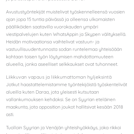
Avustustyöntekijät muistelivat työskennelleensä vuosien
ajan jopa 15 tuntia päivässä ja olleensa ulkomaisten
päälliköiden saatavilla vuorokauden ympäri
viestipalvelujen kuten WhatsAppin ja Skypen välityksellä.
Heidän motivaationsa vaihtelivat vastuun- ja
vastuullisuudentunnosta sodan runtelemaa yhteisöään
kohtaan toisen työn löytymisen mahdottomuuteen
alueella, jonka aseelliset selkkaukset ovat tuhonneet.
Liikkuvan vapaus ja liikkumattoman hyljeksintä
Jotkut haastattelemistamme työntekijöistä työskentelivät
alueilla kuten Daraa, jota yleisesti kutsutaan
vallankumouksen kehdoksi. Se on Syyrian eteläinen
maakunta, jota opposition joukot hallitsivat kesään 2018
asti.
Tuolloin Syyrian ja Venäjän yhteishyökkäys, joka rikkoi