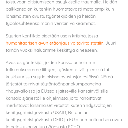
toistuvaan altistumiseen psyykkiselle traumalle. Heidän
palkkansa on kuitenkin huomattavasti matalampi kuin
länsimaisten avustustyöntekijöiden ja heidän
työolosuhteensa monin verroin vaikeammat.
Syyrian konfliktia pidetään usein kriisinä, jossa
humanitaarisen avun etäohjaus valtavirtaistettiin
. Juuri
tämän vuoksi haluamme keskittyä aiheeseen.
Avustustyöntekijät, joiden kanssa puhuimme
tutkimukseemme liittyen, työskentelivät pienissä tai
keskisuurissa syyrialaisissa avustusjärjestöissä. Nämä
järjestöt toimivat täytäntöönpanokumppaneina
Yhdysvalloissa ja EU:ssa sijaitseville kansainvälisille
kansalaisjärjestöille ohjelmissa, joita rahoittavat
merkittävät länsimaiset virastot, kuten Yhdysvaltojen
kehitysyhteistyövirasto USAID, Britannian
kehitysyhteistyövirasto DFID ja EU:n humanitaarisen avun
ja pelastuspalvelun pääosasto ECHO.