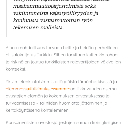
maahanmuuttojärjestelmistä sekä
vakiintuneista vajaatyöllisyyden ja
koulutusta vastaamattoman työn
tekemisen malleista.
Ainoa mahdollisuus turvaan heille ja heidän perheilleen
oli salakuljetus Turkkiin. Siihen tarvitaan kuitenkin rahaa,
ja riskinä on joutua turkkilaisten rajavartijoiden väkivallan
kohteeksi.
Yksi mielenkiintoisimmista löydöistä tämänhetkisessä ja
aiemmassa tutkimuksessamme
on liikkuvuuden asema
avustajien elämän ja kokemuksen arvostuksessa ja
turvaamisessa – tai niiden huomiotta jättäminen ja
kertakäyttöisenä kohteleminen.
Kansainvälisten avustusjärjestöjen samoin kuin yksityisen