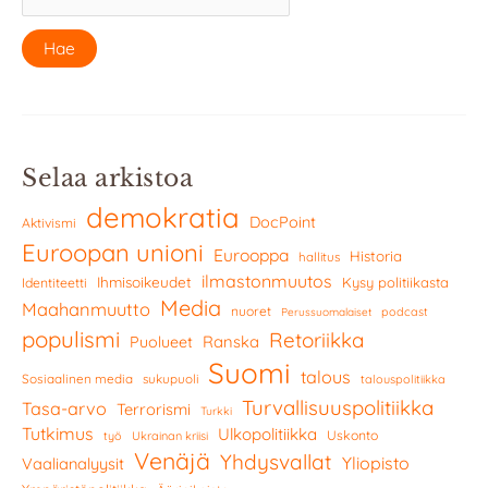
Selaa arkistoa
demokratia
DocPoint
Aktivismi
Euroopan unioni
Eurooppa
Historia
hallitus
ilmastonmuutos
Ihmisoikeudet
Kysy politiikasta
Identiteetti
Media
Maahanmuutto
nuoret
podcast
Perussuomalaiset
populismi
Retoriikka
Ranska
Puolueet
Suomi
talous
Sosiaalinen media
sukupuoli
talouspolitiikka
Turvallisuuspolitiikka
Tasa-arvo
Terrorismi
Turkki
Tutkimus
Ulkopolitiikka
Uskonto
työ
Ukrainan kriisi
Venäjä
Yhdysvallat
Yliopisto
Vaalianalyysit