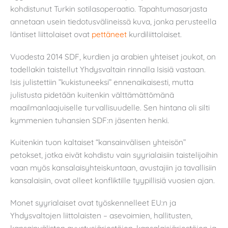
kohdistunut Turkin sotilasoperaatio. Tapahtumasarjasta
annetaan usein tiedotusvälineissä kuva, jonka perusteella
läntiset liittolaiset ovat
pettäneet
kurdiliittolaiset.
Vuodesta 2014 SDF, kurdien ja arabien yhteiset joukot, on
todellakin taistellut Yhdysvaltain rinnalla Isisiä vastaan.
Isis julistettiin ”kukistuneeksi” ennenaikaisesti, mutta
julistusta pidetään kuitenkin välttämättömänä
maailmanlaajuiselle turvallisuudelle. Sen hintana oli silti
kymmenien tuhansien SDF:n jäsenten henki.
Kuitenkin tuon kaltaiset “kansainvälisen yhteisön”
petokset, jotka eivät kohdistu vain syyrialaisiin taistelijoihin
vaan myös kansalaisyhteiskuntaan, avustajiin ja tavallisiin
kansalaisiin, ovat olleet konfliktille tyypillisiä vuosien ajan.
Monet syyrialaiset ovat työskennelleet EU:n ja
Yhdysvaltojen liittolaisten – asevoimien, hallitusten,
kansainvälisten avustusjärjestöjen, kansalaisjärjestöjen ja