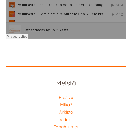
Meistä
Etusivu
Mikä?
Arkisto
Videot
Tapahtumat