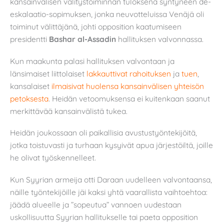
kansainvälisen välitystoiminnan tuloksena syntyneen de-
eskalaatio-sopimuksen, jonka neuvotteluissa Venäjä oli
toiminut välittäjänä, johti opposition kaatumiseen
presidentti
Bashar al-Assadin
hallituksen valvonnassa.
Kun maakunta palasi hallituksen valvontaan ja
länsimaiset liittolaiset
lakkauttivat rahoituksen
ja
tuen
,
kansalaiset
ilmaisivat huolensa kansainvälisen yhteisön
petoksesta
. Heidän vetoomuksensa ei kuitenkaan saanut
merkittävää kansainvälistä tukea.
Heidän joukossaan oli paikallisia avustustyöntekijöitä,
jotka toistuvasti ja turhaan kysyivät apua järjestöiltä, joille
he olivat työskennelleet.
Kun Syyrian armeija otti Daraan uudelleen valvontaansa,
näille työntekijöille jäi kaksi yhtä vaarallista vaihtoehtoa:
jäädä alueelle ja ”sopeutua” vannoen uudestaan
uskollisuutta Syyrian hallitukselle tai paeta opposition