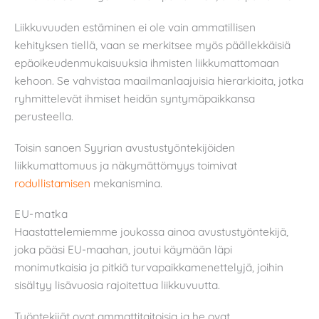
Liikkuvuuden estäminen ei ole vain ammatillisen
kehityksen tiellä, vaan se merkitsee myös päällekkäisiä
epäoikeudenmukaisuuksia ihmisten liikkumattomaan
kehoon. Se vahvistaa maailmanlaajuisia hierarkioita, jotka
ryhmittelevät ihmiset heidän syntymäpaikkansa
perusteella.
Toisin sanoen Syyrian avustustyöntekijöiden
liikkumattomuus ja näkymättömyys toimivat
rodullistamisen
mekanismina.
EU-matka
Haastattelemiemme joukossa ainoa avustustyöntekijä,
joka pääsi EU-maahan, joutui käymään läpi
monimutkaisia ja pitkiä turvapaikkamenettelyjä, joihin
sisältyy lisävuosia rajoitettua liikkuvuutta.
Työntekijät ovat ammattitaitoisia ja he ovat