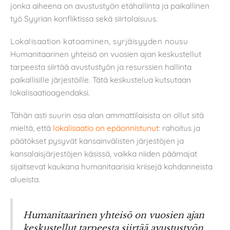
jonka aiheena on avustustyön etähallinta ja paikallinen
työ Syyrian konfliktissa sekä siirtolaisuus.
Lokalisaation katoaminen, syrjäisyyden nousu
Humanitaarinen yhteisö on vuosien ajan keskustellut
tarpeesta siirtää avustustyön ja resurssien hallinta
paikallisille järjestöille. Tätä keskustelua kutsutaan
lokalisaatioagendaksi.
Tähän asti suurin osa alan ammattilaisista on ollut sitä
mieltä, että
lokalisaatio on epäonnistunut
: rahoitus ja
päätökset pysyvät kansainvälisten järjestöjen ja
kansalaisjärjestöjen käsissä, vaikka niiden päämajat
sijaitsevat kaukana humanitaarisia kriisejä kohdanneista
alueista.
Humanitaarinen yhteisö on vuosien ajan
keskustellut tarpeesta siirtää avustustyön