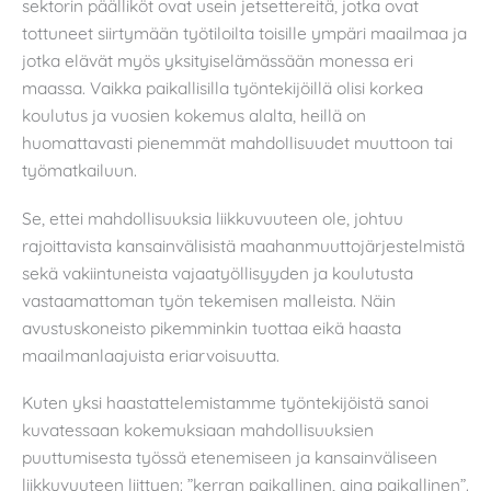
sektorin päälliköt ovat usein jetsettereitä, jotka ovat
tottuneet siirtymään työtiloilta toisille ympäri maailmaa ja
jotka elävät myös yksityiselämässään monessa eri
maassa. Vaikka paikallisilla työntekijöillä olisi korkea
koulutus ja vuosien kokemus alalta, heillä on
huomattavasti pienemmät mahdollisuudet muuttoon tai
työmatkailuun.
Se, ettei mahdollisuuksia liikkuvuuteen ole, johtuu
rajoittavista kansainvälisistä maahanmuuttojärjestelmistä
sekä vakiintuneista vajaatyöllisyyden ja koulutusta
vastaamattoman työn tekemisen malleista. Näin
avustuskoneisto pikemminkin tuottaa eikä haasta
maailmanlaajuista eriarvoisuutta.
Kuten yksi haastattelemistamme työntekijöistä sanoi
kuvatessaan kokemuksiaan mahdollisuuksien
puuttumisesta työssä etenemiseen ja kansainväliseen
liikkuvuuteen liittyen: ”kerran paikallinen, aina paikallinen”.