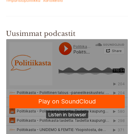
Ympäristöpolitiikka
Äärioikeisto
Uusimmat podcastit