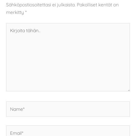
Sähköpostiosoitettasi ei julkaista.
Pakolliset kentät on
merkitty
*
Kirjoita
tähän..
Name*
Email*