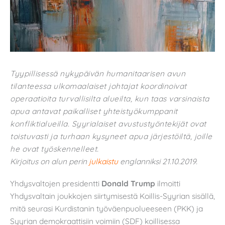
Tyypillisessä nykypäivän humanitaarisen avun
tilanteessa ulkomaalaiset johtajat koordinoivat
operaatioita turvallisilta alueilta, kun taas varsinaista
apua antavat paikalliset yhteistyökumppanit
konfliktialueilla. Syyrialaiset avustustyöntekijät ovat
toistuvasti ja turhaan kysyneet apua järjestöiltä, joille
he ovat työskennelleet.
Kirjoitus on alun perin
julkaistu
englanniksi 21.10.2019.
Yhdysvaltojen presidentti
Donald Trump
ilmoitti
Yhdysvaltain joukkojen siirtymisestä Koillis-Syyrian sisällä,
mitä seurasi Kurdistanin työväenpuolueeseen (PKK) ja
Syyrian demokraattisiin voimiin (SDF) koillisessa