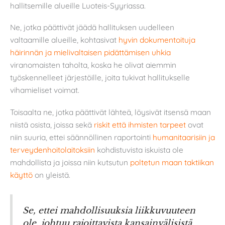
hallitsemille alueille Luoteis-Syyriassa.
Ne, jotka päättivät jäädä hallituksen uudelleen
valtaamille alueille, kohtasivat
hyvin dokumentoituja
häirinnän ja mielivaltaisen pidättämisen uhkia
viranomaisten taholta, koska he olivat aiemmin
työskennelleet järjestöille, joita tukivat hallitukselle
vihamieliset voimat.
Toisaalta ne, jotka päättivät lähteä, löysivät itsensä maan
niistä osista, joissa sekä
riskit että ihmisten tarpeet
ovat
niin suuria, ettei säännöllinen raportointi
humanitaarisiin ja
terveydenhoitolaitoksiin
kohdistuvista iskuista ole
mahdollista ja joissa niin kutsutun
poltetun maan taktiikan
käyttö
on yleistä.
Se, ettei mahdollisuuksia liikkuvuuteen
ole, johtuu rajoittavista kansainvälisistä