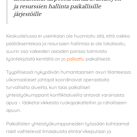
ja resurssien hallinta paikallisille
järjestöille
Keskustelussa ei useinkaan ole huomioitu sitä, että vaikka
päätöksentekoa ja resurssien hallintaa ei ole lokalisoitu,
suurin osa vaikeiden asioiden parissa toimivista
työntekijöistä kentällä on jo
palkattu
paikallisesti.
Tyypillisessä nykypäivän humanitaarisen avun tilanteessa
ulkomaalaiset johtajat koordinoivat operaatioita
turvallisilta alueilta, kun taas paikalliset
yhteistyökumppanit konfliktialueilla antavat varsinaista
apua – lääketarvikkeista ruokapakatteihin ja rahalliseen
apuun.
Paikallisten yhteistyökumppaneiden työssään kohtaamat
riskit vaihtelevat ilmaiskuista elintarvikepulaan ja