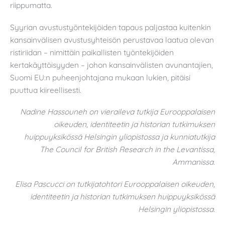
riippumatta.
Syyrian avustustyöntekijöiden tapaus paljastaa kuitenkin
kansainvälisen avustusyhteisön perustavaa laatua olevan
ristiriidan – nimittäin paikallisten työntekijöiden
kertakäyttöisyyden – johon kansainvälisten avunantajien,
Suomi EU:n puheenjohtajana mukaan lukien, pitäisi
puuttua kiireellisesti.
Nadine Hassouneh on vieraileva tutkija Eurooppalaisen
oikeuden, identiteetin ja historian tutkimuksen
huippuyksikössä Helsingin yliopistossa ja kunniatutkija
The Council for British Research in the Levantissa,
Ammanissa.
Elisa Pascucci on tutkijatohtori Eurooppalaisen oikeuden,
identiteetin ja historian tutkimuksen huippuyksikössä
Helsingin yliopistossa.