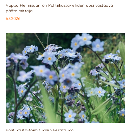
Vappu Helmisaari on Politiikasta-lehden uusi vastaava
päätoimittaja
6.8.2026
Politiikasta-toimituksen kesätauko