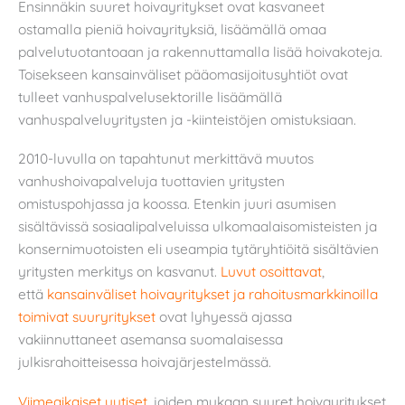
Ensinnäkin suuret hoivayritykset ovat kasvaneet
ostamalla pieniä hoivayrityksiä, lisäämällä omaa
palvelutuotantoaan ja rakennuttamalla lisää hoivakoteja.
Toisekseen kansainväliset pääomasijoitusyhtiöt ovat
tulleet vanhuspalvelusektorille lisäämällä
vanhuspalveluyritysten ja -kiinteistöjen omistuksiaan.
2010-luvulla on tapahtunut merkittävä muutos
vanhushoivapalveluja tuottavien yritysten
omistuspohjassa ja koossa. Etenkin juuri asumisen
sisältävissä sosiaalipalveluissa ulkomaalaisomisteisten ja
konsernimuotoisten eli useampia tytäryhtiöitä sisältävien
yritysten merkitys on kasvanut.
Luvut osoittavat
,
että
kansainväliset hoivayritykset ja rahoitusmarkkinoilla
toimivat suuryritykset
ovat lyhyessä ajassa
vakiinnuttaneet asemansa suomalaisessa
julkisrahoitteisessa hoivajärjestelmässä.
Viimeaikaiset uutiset
, joiden mukaan suuret hoivayritykset