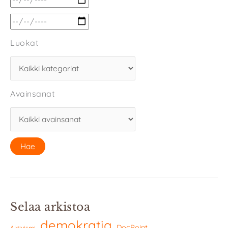
Luokat
Avainsanat
Selaa arkistoa
demokratia
DocPoint
Aktivismi