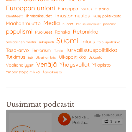
Euroopan unioni
Eurooppa
Historia
hallitus
ilmastonmuutos
Ihmisoikeudet
Kysy politiikasta
Identiteetti
Media
Maahanmuutto
nuoret
podcast
Perussuomalaiset
populismi
Retoriikka
Ranska
Puolueet
Suomi
talous
Sosiaalinen media
sukupuoli
talouspolitiikka
Turvallisuuspolitiikka
Tasa-arvo
Terrorismi
Turkki
Tutkimus
Ulkopolitiikka
Uskonto
työ
Ukrainan kriisi
Venäjä
Yhdysvallat
Yliopisto
Vaalianalyysit
Ympäristöpolitiikka
Äärioikeisto
Uusimmat podcastit