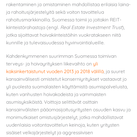
rakentaminen ja omistaminen mahdollistaa erilaisia laina-
ja rahoitusjärjestelyitä sekä voiton tavoittelua
rahoitusmarkkinoilla. Suomessa toimii jo joitakin REIT-
kiinteistörahastoja (engl.
Real Estate Investment Trust
),
jotka sijoittavat hoivakiinteistöihin vuokratakseen niitä
kunnille ja tulevaisuudessa hyvinvointialueille.
Kahdenkymmenen suurimman Suomessa toimivan
terveys- ja hoivayrityksen liikevaihto on
yli
kaksinkertaistunut vuoden 2013 ja 2018 välillä
, ja suuret
kansainvälisesti omistetut konserniyritykset vastaavat jo
yli puolesta suomalaisten käyttämistä asumispalveluista,
kuten vanhusten hoivakodeista ja vammaisten
asumisyksiköistä. Voittoja selittävät osittain
kansainvälisten pääomasijoitusyritysten osuuden kasvu ja
monimutkaiset omistusjärjestelyt, jotka mahdollistavat
uudenlaisia voitontavoittelun keinoja, kuten yritysten
sisäiset velkajärjestelyt ja aggressiivisen