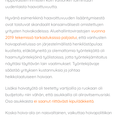
uudenlaista haavoittuvuutta.
Hyvänä esimerkkinä haavoittuvuuden lisääntymisestä
ovat toistuvat skandaalit kansainvälisesti omistettujen
yritysten hoivakodeissa. Aluehallintovirastojen
vuonna
2019 tekemissä tarkastuksissa paljastui
, että vanhusten
hoivapalveluissa on järjestelmällistä henkilöstöpulaa:
kuolleita, eläköityneitä ja olemattomia työntekijöitä oli
haamutyöntekijöinä työlistoissa, jotta työntekijämitoitus
näyttäisi täyttävän lain vaatimukset. Työntekijävaje
säästää yrityksen kustannuksia ja johtaa
heikkolaatuiseen hoivaan.
Lisäksi hoivatyötä oli teetetty vartijoilla ja ruokaan oli
budjetoitu niin vähän, että asukkailla oli aliravitsemusriski.
Osa asukkaista
ei saanut riittävästi kipulääkkeitä
.
Koska hoiva-ala on naisvaltainen, vaikuttaa hoivapolitiikan