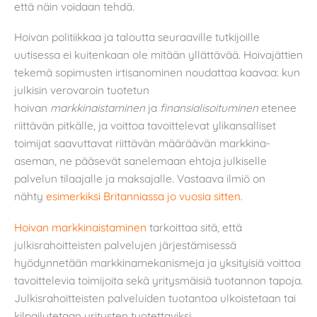
että näin voidaan tehdä.
Hoivan politiikkaa ja taloutta seuraaville tutkijoille
uutisessa ei kuitenkaan ole mitään yllättävää. Hoivajättien
tekemä sopimusten irtisanominen noudattaa kaavaa: kun
julkisin verovaroin tuotetun
hoivan
markkinaistaminen
ja
finansialisoituminen
etenee
riittävän pitkälle, ja voittoa tavoittelevat ylikansalliset
toimijat saavuttavat riittävän määräävän markkina-
aseman, ne pääsevät sanelemaan ehtoja julkiselle
palvelun tilaajalle ja maksajalle. Vastaava ilmiö on
nähty
esimerkiksi Britanniassa jo vuosia sitten
.
Hoivan markkinaistaminen
tarkoittaa sitä, että
julkisrahoitteisten palvelujen järjestämisessä
hyödynnetään markkinamekanismeja ja yksityisiä voittoa
tavoittelevia toimijoita sekä yritysmäisiä tuotannon tapoja.
Julkisrahoitteisten palveluiden tuotantoa ulkoistetaan tai
kilpailutetaan yritysten tuotettaviksi.