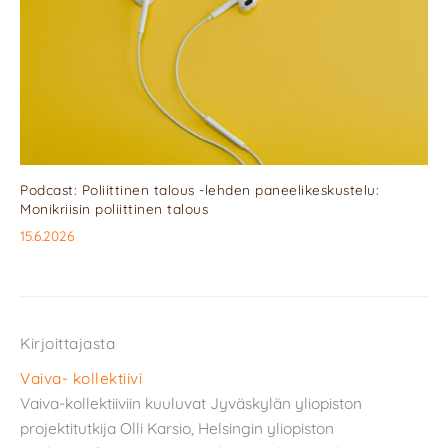
Podcast: Poliittinen talous -lehden paneelikeskustelu:
Monikriisin poliittinen talous
15.6.2026
Kirjoittajasta
Vaiva- kollektiivi
Vaiva-kollektiiviin kuuluvat Jyväskylän yliopiston
projektitutkija Olli Karsio, Helsingin yliopiston