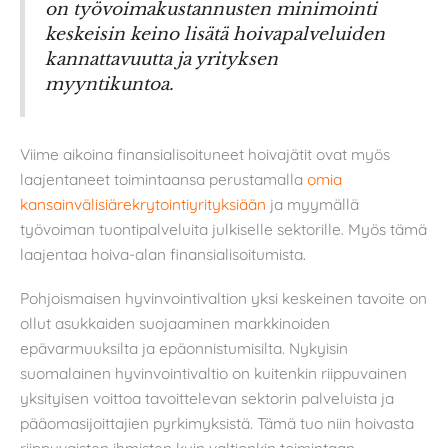
on työvoimakustannusten minimointi
keskeisin keino lisätä hoivapalveluiden
kannattavuutta ja yrityksen
myyntikuntoa.
Viime aikoina finansialisoituneet hoivajätit ovat myös
laajentaneet toimintaansa perustamalla
omia
kansainvälisiärekrytointiyrityksiään
ja myymällä
työvoiman tuontipalveluita julkiselle sektorille. Myös tämä
laajentaa hoiva-alan finansialisoitumista.
Pohjoismaisen hyvinvointivaltion yksi keskeinen tavoite on
ollut asukkaiden suojaaminen markkinoiden
epävarmuuksilta ja epäonnistumisilta. Nykyisin
suomalainen hyvinvointivaltio on kuitenkin riippuvainen
yksityisen voittoa tavoittelevan sektorin palveluista ja
pääomasijoittajien pyrkimyksistä. Tämä tuo niin hoivasta
riippuvaisten ihmisten kuin valtionkin toimintaan