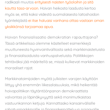
radikaali muutos
erityisesti naisten työoloihin ja sitä
kautta tasa-arvoon
. Hoivan heikosta laadusta kertoo
myös se, että kaksi viidestä suomalaisesta laitoshoidon
työntekijästä
ei itse haluaisi vanhana ottaa vastaan oman
yksikkönsä tarjoamaa apua
.
Hoivan finansialisaatio demokratian rapauttajana?
Tässä artikkelissa olemme käsitelleet esimerkkejä
muuttuneesta hyvinvointivaltiosta sekä markkinaistetuista
ja finansialisoiduista vanhuspalveluista. Poliitikkojen
tehtäväksi jää määritellä se, missä kulkevat markkinoiden
moraaliset rajat.
Markkinatoimijoiden myötä julkisten varojen käyttöön
liittyy yhä enemmän liikesalaisuuksia, mikä heikentää
hoivapolitiikan täytäntöönpanon demokraattista
valvontaa ja läpinäkyvyyttä sekä monimutkaistaa
vastuunkannon ketjuja. Kannattaako kansainvälisille
rahoitusmarkkinoille ja finanssikeinotteluun nojaavalle