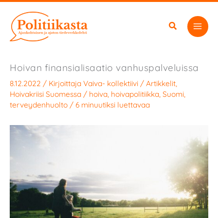
Siirry
sisältöön
Hoivan finansialisaatio vanhuspalveluissa
8.12.2022
/ Kirjoittaja
Vaiva- kollektiivi
/
Artikkelit
,
Hoivakriisi Suomessa
/
hoiva
,
hoivapolitiikka
,
Suomi
,
terveydenhuolto
/
6 minuutiksi luettavaa