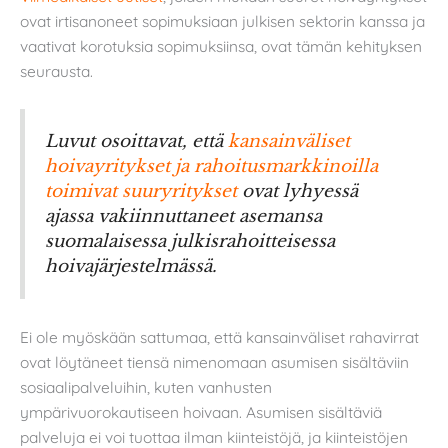
ovat irtisanoneet sopimuksiaan julkisen sektorin kanssa ja
vaativat korotuksia sopimuksiinsa, ovat tämän kehityksen
seurausta.
Luvut osoittavat, että
kansainväliset
hoivayritykset ja rahoitusmarkkinoilla
toimivat suuryritykset
ovat lyhyessä
ajassa vakiinnuttaneet asemansa
suomalaisessa julkisrahoitteisessa
hoivajärjestelmässä.
Ei ole myöskään sattumaa, että kansainväliset rahavirrat
ovat löytäneet tiensä nimenomaan asumisen sisältäviin
sosiaalipalveluihin, kuten vanhusten
ympärivuorokautiseen hoivaan. Asumisen sisältäviä
palveluja ei voi tuottaa ilman kiinteistöjä, ja kiinteistöjen