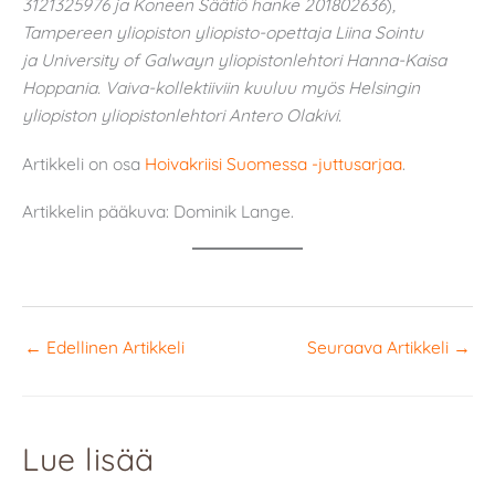
3121325976 ja Koneen Säätiö hanke 201802636
)
,
Tampereen yliopiston yliopisto-opettaja Liina Sointu
ja University of Galwayn yliopistonlehtori Hanna-Kaisa
Hoppania. Vaiva-kollektiiviin kuuluu myös Helsingin
yliopiston yliopistonlehtori Antero Olakivi.
Artikkeli on osa
Hoivakriisi Suomessa -juttusarjaa
.
Artikkelin pääkuva: Dominik Lange.
←
Edellinen Artikkeli
Seuraava Artikkeli
→
Lue lisää