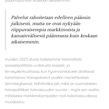
pääomasta kuin koskaan aikaisemmin.
Palvelut rahoitetaan edelleen pääosin
julkisesti, mutta ne ovat nykyään
riippuvaisempia markkinoista ja
kansainvälisestä pääomasta kuin koskaan
aikaisemmin.
Vuoden 2023 alusta todistamme historiallista
sosiaalipoliittista uudistusta sosiaali- ja
terveydenhuollossa, kun hyvinvointialueet aloittavat
toimintansa. Hoivapalvelut ovatkin merkittävässä
tienristeyksessä. Nähtäväksi jää, mikä on suomalaisen
hoivapolitiikan tulevaisuuden suunta – myös sen osalta,
millaiseksi markkinatoimijoiden rooli kokonaisuudessa
muodostuu.