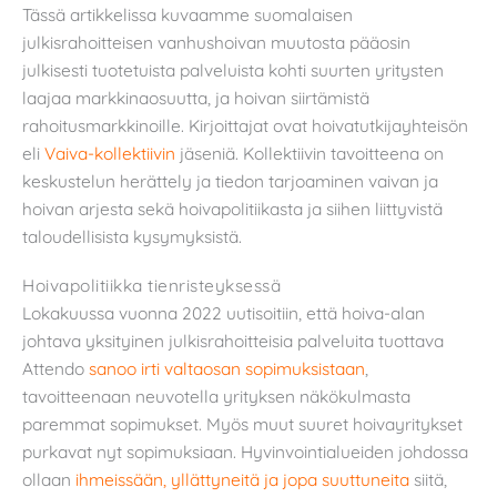
Tässä artikkelissa kuvaamme suomalaisen
julkisrahoitteisen vanhushoivan muutosta pääosin
julkisesti tuotetuista palveluista kohti suurten yritysten
laajaa markkinaosuutta, ja hoivan siirtämistä
rahoitusmarkkinoille. Kirjoittajat ovat hoivatutkijayhteisön
eli
Vaiva-kollektiivin
jäseniä. Kollektiivin tavoitteena on
keskustelun herättely ja tiedon tarjoaminen vaivan ja
hoivan arjesta sekä hoivapolitiikasta ja siihen liittyvistä
taloudellisista kysymyksistä.
Hoivapolitiikka tienristeyksessä
Lokakuussa vuonna 2022 uutisoitiin, että hoiva-alan
johtava yksityinen julkisrahoitteisia palveluita tuottava
Attendo
sanoo irti valtaosan sopimuksistaan
,
tavoitteenaan neuvotella yrityksen näkökulmasta
paremmat sopimukset. Myös muut suuret hoivayritykset
purkavat nyt sopimuksiaan. Hyvinvointialueiden johdossa
ollaan
ihmeissään, yllättyneitä ja jopa suuttuneita
siitä,