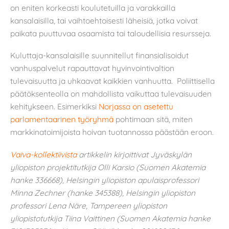
on eniten korkeasti koulutetuilla ja varakkailla
kansalaisilla, tai vaihtoehtoisesti läheisiä, jotka voivat
paikata puuttuvaa osaamista tai taloudellisia resursseja.
Kuluttaja-kansalaisille suunnitellut finansialisoidut
vanhuspalvelut rapauttavat hyvinvointivaltion
tulevaisuutta ja uhkaavat kaikkien vanhuutta. Poliittisella
päätöksenteolla on mahdollista vaikuttaa tulevaisuuden
kehitykseen. Esimerkiksi
Norjassa on asetettu
parlamentaarinen työryhmä
pohtimaan sitä, miten
markkinatoimijoista hoivan tuotannossa päästään eroon.
Vaiva-kollektiivista
artikkelin kirjoittivat Jyväskylän
yliopiston projektitutkija Olli Karsio (Suomen Akatemia
hanke 336668), Helsingin yliopiston apulaisprofessori
Minna Zechner (hanke 345388), Helsingin yliopiston
professori Lena Näre, Tampereen yliopiston
yliopistotutkija Tiina Vaittinen (Suomen Akatemia hanke