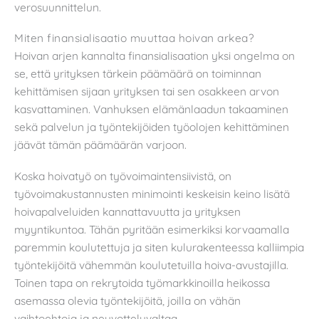
verosuunnittelun.
Miten finansialisaatio muuttaa hoivan arkea?
Hoivan arjen kannalta finansialisaation yksi ongelma on
se, että yrityksen tärkein päämäärä on toiminnan
kehittämisen sijaan yrityksen tai sen osakkeen arvon
kasvattaminen. Vanhuksen elämänlaadun takaaminen
sekä palvelun ja työntekijöiden työolojen kehittäminen
jäävät tämän päämäärän varjoon.
Koska hoivatyö on työvoimaintensiivistä, on
työvoimakustannusten minimointi keskeisin keino lisätä
hoivapalveluiden kannattavuutta ja yrityksen
myyntikuntoa. Tähän pyritään esimerkiksi korvaamalla
paremmin koulutettuja ja siten kulurakenteessa kalliimpia
työntekijöitä vähemmän koulutetuilla hoiva-avustajilla.
Toinen tapa on rekrytoida työmarkkinoilla heikossa
asemassa olevia työntekijöitä, joilla on vähän
vaihtoehtoja ja neuvotteluvaltaa.