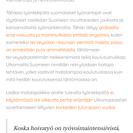
Tällaisia työntekijöitä suomalaiset työnantajat ovat
löytäneet vastikään Suomeen muuttaneiden joukosta ja
kansanvälisiltä työmarkkinoilta. Tähän liittyy
globaalia
eriarvoisuutta ja monimutkaisia eettisiä ongelmia
, kuten
esimerkiksi
terveysalan resurssin viemistä maista, joissa
on ennestään pula ammattilaista
, lähtömaan
terveysjärjestelmän heikkenemistä sekä koulutushukkaa.
Ulkomailta Suomeen nimittäin rekrytoidaan hoitajia
tehtäviin, jotka vaativat matalampaa koulutustasoa kuin
mitä heidän koulutuksensa lähtömaassa on.
Lisäksi matalapalkka-aloille tulevilla työntekijöillä
ei
käytännössä ole oikeutta perhe-elämään
Ulkomaalaislain
soveltamiseen liittyvien
korkeiden tulorajojen vuoksi
.
Koska hoivatyö on työvoimaintensiivistä,