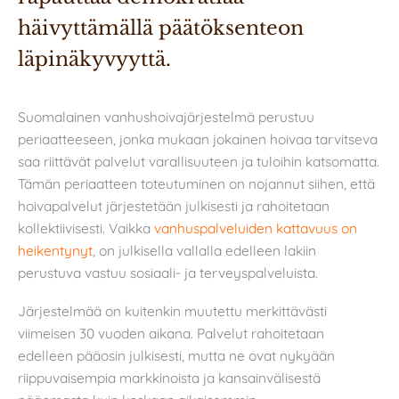
häivyttämällä päätöksenteon 
läpinäkyvyyttä.
Suomalainen vanhushoivajärjestelmä perustuu
periaatteeseen, jonka mukaan jokainen hoivaa tarvitseva
saa riittävät palvelut varallisuuteen ja tuloihin katsomatta.
Tämän periaatteen toteutuminen on nojannut siihen, että
hoivapalvelut järjestetään julkisesti ja rahoitetaan
kollektiivisesti. Vaikka
vanhuspalveluiden kattavuus on
heikentynyt
, on julkisella vallalla edelleen lakiin
perustuva vastuu sosiaali- ja terveyspalveluista.
Järjestelmää on kuitenkin muutettu merkittävästi
viimeisen 30 vuoden aikana. Palvelut rahoitetaan
edelleen pääosin julkisesti, mutta ne ovat nykyään
riippuvaisempia markkinoista ja kansainvälisestä