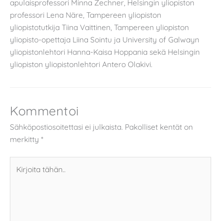
apulaisprofessori Minna Zechner, Helsingin yliopiston
professori Lena Näre, Tampereen yliopiston
yliopistotutkija Tiina Vaittinen, Tampereen yliopiston
yliopisto-opettaja Liina Sointu ja University of Galwayn
yliopistonlehtori Hanna-Kaisa Hoppania sekä Helsingin
yliopiston yliopistonlehtori Antero Olakivi.
Kommentoi
Sähköpostiosoitettasi ei julkaista.
Pakolliset kentät on
merkitty
*
Kirjoita
tähän..