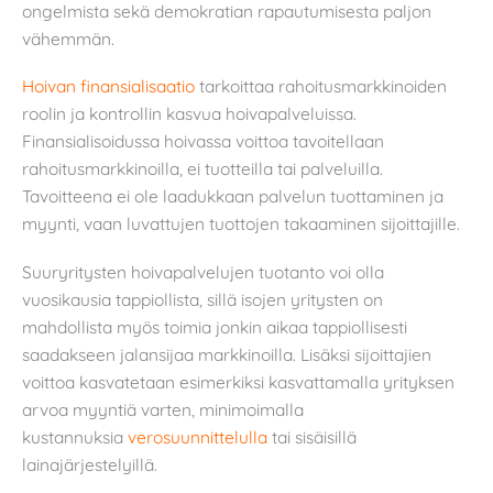
ongelmista sekä demokratian rapautumisesta paljon
vähemmän.
Hoivan finansialisaatio
tarkoittaa rahoitusmarkkinoiden
roolin ja kontrollin kasvua hoivapalveluissa.
Finansialisoidussa hoivassa voittoa tavoitellaan
rahoitusmarkkinoilla, ei tuotteilla tai palveluilla.
Tavoitteena ei ole laadukkaan palvelun tuottaminen ja
myynti, vaan luvattujen tuottojen takaaminen sijoittajille.
Suuryritysten hoivapalvelujen tuotanto voi olla
vuosikausia tappiollista, sillä isojen yritysten on
mahdollista myös toimia jonkin aikaa tappiollisesti
saadakseen jalansijaa markkinoilla. Lisäksi sijoittajien
voittoa kasvatetaan esimerkiksi kasvattamalla yrityksen
arvoa myyntiä varten, minimoimalla
kustannuksia
verosuunnittelulla
tai sisäisillä
lainajärjestelyillä.