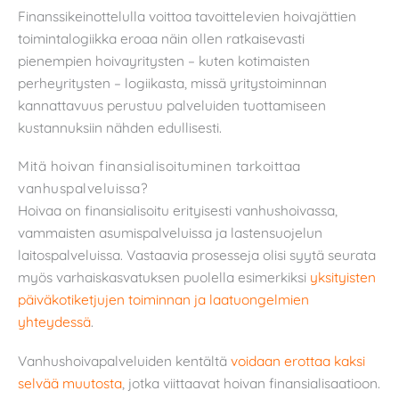
Finanssikeinottelulla voittoa tavoittelevien hoivajättien
toimintalogiikka eroaa näin ollen ratkaisevasti
pienempien hoivayritysten – kuten kotimaisten
perheyritysten – logiikasta, missä yritystoiminnan
kannattavuus perustuu palveluiden tuottamiseen
kustannuksiin nähden edullisesti.
Mitä hoivan finansialisoituminen tarkoittaa
vanhuspalveluissa?
Hoivaa on finansialisoitu erityisesti vanhushoivassa,
vammaisten asumispalveluissa ja lastensuojelun
laitospalveluissa. Vastaavia prosesseja olisi syytä seurata
myös varhaiskasvatuksen puolella esimerkiksi
yksityisten
päiväkotiketjujen toiminnan ja laatuongelmien
yhteydessä
.
Vanhushoivapalveluiden kentältä
voidaan erottaa kaksi
selvää muutosta
, jotka viittaavat hoivan finansialisaatioon.