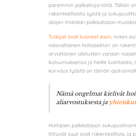
paremmin palkattuja töitä. Tällöin 
rakenteellisista syistä ja sukupuolit
alojen matalan palkkatason muodos
Tutkijat ovat tuoneet esiin
, miten es
naisvaltainen hoitosektori on raken
arvottavien oletusten varaan: naiset
kutsumuksensa ja heille luontaista, 
korvaus työstä on tämän ajatusmall
Nämä ongelmat kielivät hoiv
aliarvostuksesta ja
yhteiskun
Hoitajien palkkatason sukupuolinor
liittyvät syyt ovat rakenteellisia, ja