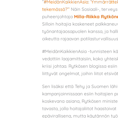
”
#MeidänKaikkienAsia: ’Ymmärrättekö
tekemässä?’”
Näin Sosiaali-, terveys
puheenjohtaja
Milla-Riikka Rytkön
Silloin hoitajia koskeneet palkkaneu
työnantajaosapuolen kanssa, ja hallit
oikeutta rajaavan potilasturvallisuus
#MeidänKaikkienAsia -tunnisteen käy
vedottiin laajamittaisiin, koko yhtei
kriisi johtaa. Rytkösen blogissa es
liittyvät ongelmat, joihin liitot etsi
Sen lisäksi että Tehy ja Suomen lähi
kampanjoinnissaan esiin hoitajien
koskevana asiana, Rytkösen minister
tavasta, jolla hoitajaliitot haastoiva
epävirallisena, mutta käytännön ty