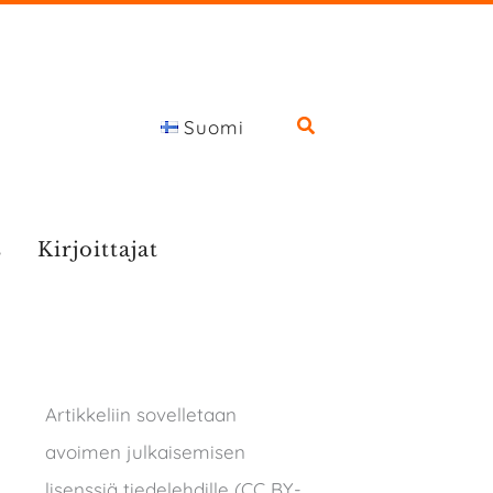
Suomi
s
Kirjoittajat
Artikkeliin sovelletaan
avoimen julkaisemisen
lisenssiä tiedelehdille (CC BY-