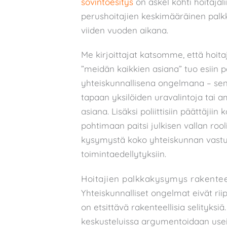
sovintoesitys
on askel kohti hoitajalii
perushoitajien keskimääräinen palk
viiden vuoden aikana.
Me kirjoittajat katsomme, että hoi
”meidän kaikkien asiana” tuo esiin 
yhteiskunnallisena ongelmana – se
tapaan yksilöiden uravalintoja tai 
asiana. Lisäksi poliittisiin päättäji
pohtimaan paitsi julkisen vallan ro
kysymystä koko yhteiskunnan vastuus
toimintaedellytyksiin.
Hoitajien palkkakysymys rakente
Yhteiskunnalliset ongelmat eivät riip
on etsittävä rakenteellisia selityks
keskusteluissa argumentoidaan usein,