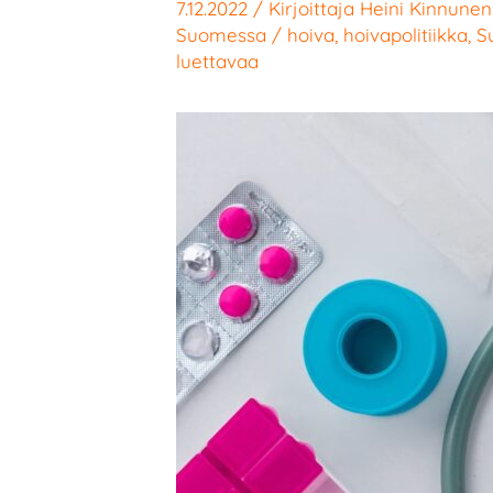
7.12.2022
/ Kirjoittaja
Heini Kinnunen
Suomessa
/
hoiva
,
hoivapolitiikka
,
S
luettavaa