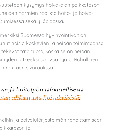
sivuutetaan kysymys hoiva-alan palkkatason
tuneiden normien roolista hoito- ja hoiva-
tumisessa sekä ylläpidossa.
imerkiksi Suomessa hyvinvointivaltion
tunut naisia koskevien ja heidän toimintaansa
 tekevät tätä työtä, koska se on heidän
äitiyden jatkeeksi sopivaa työtä. Rahallinen
in mukaan sivuroolissa.
a- ja hoitotyön taloudellisesta
taa uhkaavasta hoivakriisistä
.
meihin ja palvelujärjestelmän rahoittamiseen
 palkkatason ja