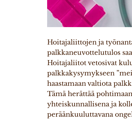
Hoitajaliittojen ja työnant
palkkaneuvottelutulos saa
Hoitajaliitot vetosivat ku
palkkakysymykseen ”meidä
haastamaan valtiota palk
Tämä herättää pohtimaan
yhteiskunnallisena ja kolle
peräänkuuluttavana onge