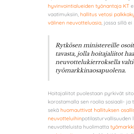
hyvinvointialueiden työnantaja KT
ei
vaatimuksiin,
hallitus vetosi palkk
välinen neuvotteluasia
, jossa sillä ei
Rytkösen ministereille osoi
tavasta, jolla hoitajaliitot h
neuvottelukierroksella valt
työmarkkinaosapuolena.
Hoitajaliitot puolestaan pyrkivät s
korostamalla sen roolia sosiaali- ja
sekä
huomauttivat hallituksen osall
neuvotteluihin
potilasturvallisuuden 
neuvotteluista huolimatta
työmarkki