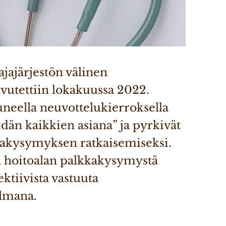
ajajärjestön välinen 
vutettiin lokakuussa 2022. 
luneella neuvottelukierroksella 
n kaikkien asiana” ja pyrkivät 
kakysymyksen ratkaisemiseksi. 
 hoitoalan palkkakysymystä 
ktiivista vastuuta 
lmana.