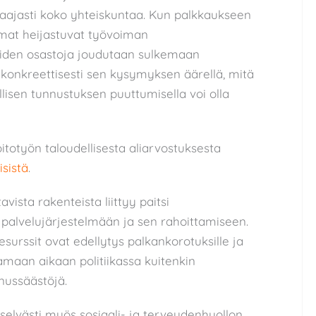
laajasti koko yhteiskuntaa. Kun palkkaukseen
elmat heijastuvat työvoiman
oiden osastoja joudutaan sulkemaan
 konkreettisesti sen kysymyksen äärellä, mitä
lisen tunnustuksen puuttumisella voi olla
itotyön taloudellisesta aliarvostuksesta
sistä
.
vista rakenteista liittyy paitsi
 palvelujärjestelmään ja sen rahoittamiseen.
resurssit ovat edellytys palkankorotuksille ja
Samaan aikaan politiikassa kuitenkin
nnussäästöjä.
selvästi myös sosiaali- ja terveydenhuollon