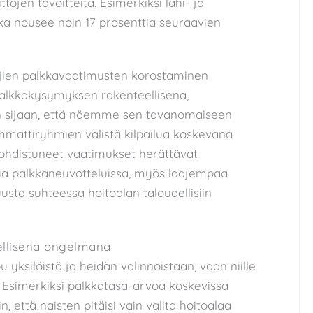
ttojen tavoitteita. Esimerkiksi lähi- ja
ka nousee noin 17 prosenttia seuraavien
tajien palkkavaatimusten korostaminen
palkkakysymyksen rakenteellisena,
n sijaan, että näemme sen tavanomaiseen
ammattiryhmien välistä kilpailua koskevana
in kohdistuneet vaatimukset herättävät
olia palkkaneuvotteluissa, myös laajempaa
ta suhteessa hoitoalan taloudellisiin
ellisena ongelmana
u yksilöistä ja heidän valinnoistaan, vaan niille
iä. Esimerkiksi palkkatasa-arvoa koskevissa
 että naisten pitäisi vain valita hoitoalaa