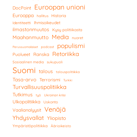
Euroopan unioni
DocPoint
Eurooppa
Historia
hallitus
Ihmisoikeudet
Identiteetti
ilmastonmuutos
Kysy politiikasta
Media
Maahanmuutto
nuoret
populismi
podcast
Perussuomalaiset
Retoriikka
Ranska
Puolueet
Sosiaalinen media
sukupuoli
Suomi
talous
talouspolitiikka
Tasa-arvo
Terrorismi
Turkki
Turvallisuuspolitiikka
Tutkimus
työ
Ukrainan kriisi
Ulkopolitiikka
Uskonto
Venäjä
Vaalianalyysit
Yhdysvallat
Yliopisto
Ympäristöpolitiikka
Äärioikeisto