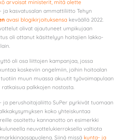
 arvoisat ministerit, mitä olette
- ja kasvatusalan ammattiliitto Tehyn
en
avasi blogikirjoituksensa
keväällä 2022.
vottelut olivat ajautuneet umpikujaan
us oli ottanut käsittelyyn hoitajien lakko-
lain.
ttö oli osa liittojen kampanjaa, jossa
skuntaa koskeviin ongelmiin, joihin hoitoalan
iin tuotiin muun muassa akuutit työvoimapulaan
vät ratkaisua palkkojen nostosta.
- ja perushoitajaliitto SuPer pyrkivät tuomaan
 palkkakysymyksen koko yhteiskuntaa
eille osoitettu kannanotto on esimerkki
t kuluneella neuvottelukierroksella valtiota
ömarkkinaosapuolena. Siinä missä
kunta- ja