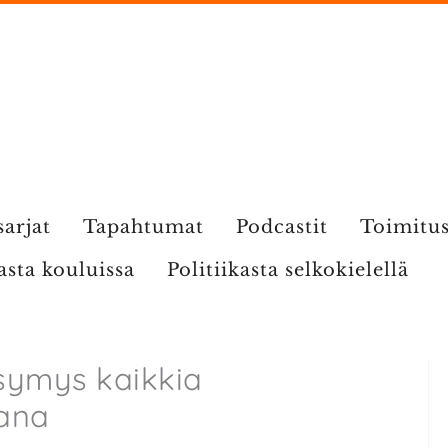
sarjat
Tapahtumat
Podcastit
Toimitu
kasta kouluissa
Politiikasta selkokielellä
symys kaikkia
ana