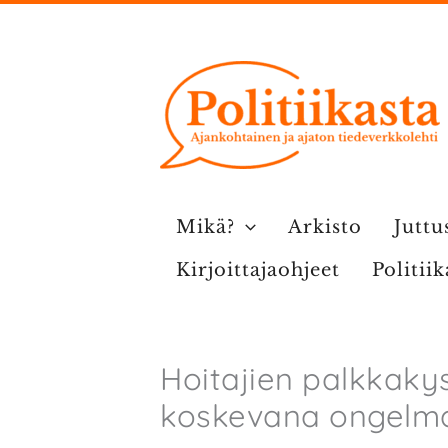
Siirry
sisältöön
Mikä?
Arkisto
Juttu
Kirjoittajaohjeet
Politii
Hoitajien palkkaky
koskevana ongelm