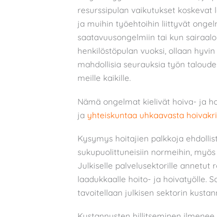
resurssipulan vaikutukset koskevat 
ja muihin työehtoihin liittyvät ong
saatavuusongelmiin tai kun sairaal
henkilöstöpulan vuoksi, ollaan hyvin
mahdollisia seurauksia työn taloudel
meille kaikille.
Nämä ongelmat kielivät hoiva- ja ho
ja
yhteiskuntaa uhkaavasta hoivakrii
Kysymys hoitajien palkkoja ehdollista
sukupuolittuneisiin normeihin, myös
Julkiselle palvelusektorille annetut 
laadukkaalle hoito- ja hoivatyölle. 
tavoitellaan julkisen sektorin kusta
Kustannusten hillitseminen ilmenee 