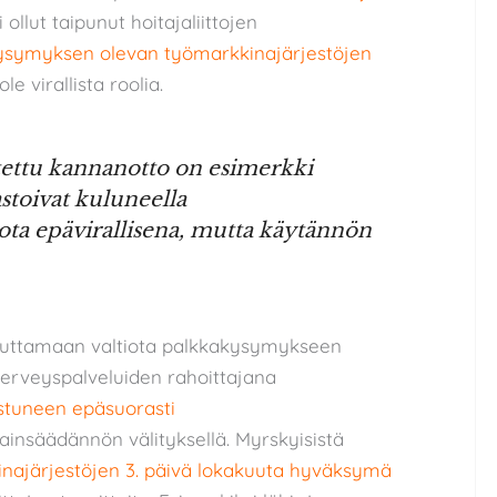
 ollut taipunut hoitajaliittojen
akysymyksen olevan työmarkkinajärjestöjen
 ole virallista roolia.
tettu kannanotto on esimerkki
aastoivat kuluneella
iota epävirallisena, mutta käytännön
itouttamaan valtiota palkkakysymykseen
 terveyspalveluiden rahoittajana
istuneen epäsuorasti
lainsäädännön välityksellä. Myrskyisistä
najärjestöjen 3. päivä lokakuuta hyväksymä