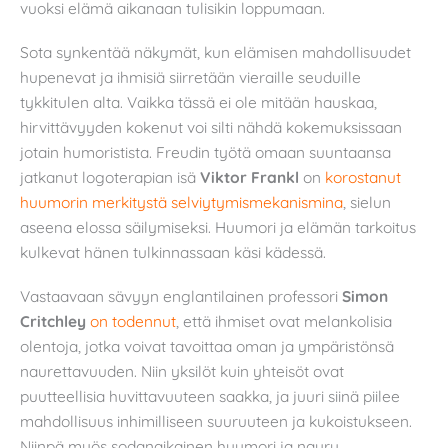
vuoksi elämä aikanaan tulisikin loppumaan.
Sota synkentää näkymät, kun elämisen mahdollisuudet
hupenevat ja ihmisiä siirretään vieraille seuduille
tykkitulen alta. Vaikka tässä ei ole mitään hauskaa,
hirvittävyyden kokenut voi silti nähdä kokemuksissaan
jotain humoristista. Freudin työtä omaan suuntaansa
jatkanut logoterapian isä
Viktor Frankl
on
korostanut
huumorin merkitystä selviytymismekanismina
, sielun
aseena elossa säilymiseksi. Huumori ja elämän tarkoitus
kulkevat hänen tulkinnassaan käsi kädessä.
Vastaavaan sävyyn englantilainen professori
Simon
Critchley
on todennut
, että ihmiset ovat melankolisia
olentoja, jotka voivat tavoittaa oman ja ympäristönsä
naurettavuuden. Niin yksilöt kuin yhteisöt ovat
puutteellisia huvittavuuteen saakka, ja juuri siinä piilee
mahdollisuus inhimilliseen suuruuteen ja kukoistukseen.
Niinpä myös sodanaikainen huumori ja nauru