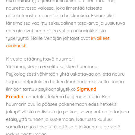
ukrainalaiset, ja yleisemmin koko läntinen maailma,
naurettavassa valossa, joka ilmentää toisesta
näkökulmasta monenlaisia heikkouksia. Esimerkiksi
länsimaissa vaalittu seksuaalinen tasa-arvo ja uusiutuva
energia ovat perinteisen vallan näkövinkkelistä
typeryyttä. Näille Venäjän johtajat ovat
irvailleet
avoimesti
.
Kivusta etäännyttävä huumori
Ylemmyysteoria ei selitä kaikkea huumoria.
Psykologisesti vähintään yhtä uskottavaa on, että nauru
tarjoaa helpotuksen hetken kauheuden keskellä. Tähän
ilmiöön tarttuu psykoanalyytikko
Sigmund
Freudin
tunnetuksi tekemä huojennusteoria. Kun
huumorin avulla pääsee pakenemaan edes hetkeksi
jokapäiväistä ahdistusta ja pelkoa, se vapauttaa ja tarjoaa
etäisyyttä tuhoon ja kuolemaan. Naurussa kuuluu
samalla myös toivo siitä, että sota ja kauhu tulee vielä
joskus päättymään.