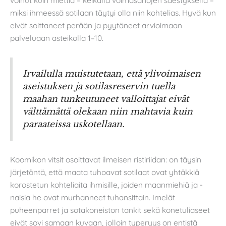
voinut kuin miettiä – keikalla voimasanojen säestyksellä –
miksi ihmeessä sotilaan täytyi olla niin kohtelias. Hyvä kun
eivät soittaneet perään ja pyytäneet arvioimaan
palveluaan asteikolla 1–10.
Irvailulla muistutetaan, että ylivoimaisen
aseistuksen ja sotilasreservin tuella
maahan tunkeutuneet valloittajat eivät
välttämättä olekaan niin mahtavia kuin
paraateissa uskotellaan.
Koomikon vitsit osoittavat ilmeisen ristiriidan: on täysin
järjetöntä, että maata tuhoavat sotilaat ovat yhtäkkiä
korostetun kohteliaita ihmisille, joiden maanmiehiä ja -
naisia he ovat murhanneet tuhansittain. Imelät
puheenparret ja sotakoneiston tankit sekä konetuliaseet
eivät sovi samaan kuvaan, jolloin typeryys on entistä