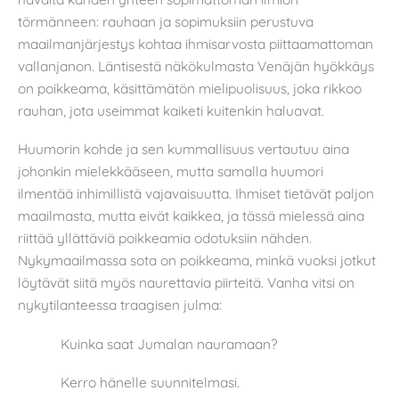
törmänneen: rauhaan ja sopimuksiin perustuva
maailmanjärjestys kohtaa ihmisarvosta piittaamattoman
vallanjanon. Läntisestä näkökulmasta Venäjän hyökkäys
on poikkeama, käsittämätön mielipuolisuus, joka rikkoo
rauhan, jota useimmat kaiketi kuitenkin haluavat.
Huumorin kohde ja sen kummallisuus vertautuu aina
johonkin mielekkääseen, mutta samalla huumori
ilmentää inhimillistä vajavaisuutta. Ihmiset tietävät paljon
maailmasta, mutta eivät kaikkea, ja tässä mielessä aina
riittää yllättäviä poikkeamia odotuksiin nähden.
Nykymaailmassa sota on poikkeama, minkä vuoksi jotkut
löytävät siitä myös naurettavia piirteitä. Vanha vitsi on
nykytilanteessa traagisen julma:
Kuinka saat Jumalan nauramaan?
Kerro hänelle suunnitelmasi.