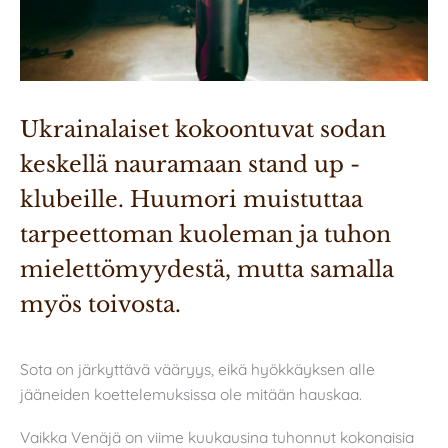
Ukrainalaiset kokoontuvat sodan 
keskellä nauramaan stand up -
klubeille. Huumori muistuttaa 
tarpeettoman kuoleman ja tuhon 
mielettömyydestä, mutta samalla 
Sota on järkyttävä vääryys, eikä hyökkäyksen alle
jääneiden koettelemuksissa ole mitään hauskaa.
Vaikka Venäjä on viime kuukausina tuhonnut kokonaisia