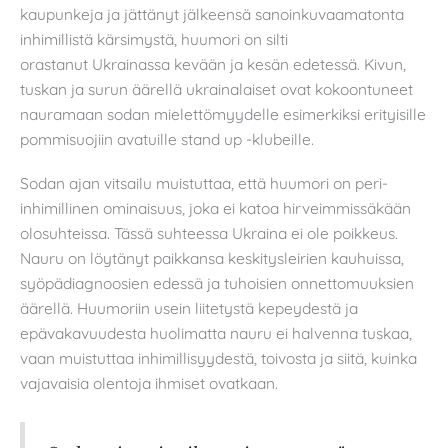
kaupunkeja ja jättänyt jälkeensä sanoinkuvaamatonta
inhimillistä kärsimystä, huumori on silti
orastanut
Ukrainassa kevään ja kesän edetessä. Kivun,
tuskan ja surun äärellä ukrainalaiset ovat kokoontuneet
nauramaan sodan mielettömyydelle esimerkiksi erityisille
pommisuojiin avatuille stand up -klubeille.
Sodan ajan vitsailu muistuttaa, että huumori on peri-
inhimillinen ominaisuus, joka ei katoa hirveimmissäkään
olosuhteissa. Tässä suhteessa Ukraina ei ole poikkeus.
Nauru on löytänyt paikkansa keskitysleirien kauhuissa,
syöpädiagnoosien edessä ja tuhoisien onnettomuuksien
äärellä. Huumoriin usein liitetystä kepeydestä ja
epävakavuudesta huolimatta nauru ei halvenna tuskaa,
vaan muistuttaa inhimillisyydestä, toivosta ja siitä, kuinka
vajavaisia olentoja ihmiset ovatkaan.