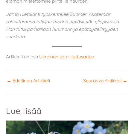
elämän mielettömille piirteille nauraen.
Jarno Hietalahti työskentelee Suomen Akatemian
rahoittamana tutkijatohtorina Jyväskylän yliopistossa.
Hän tutkii parhaillaan huumorin ja epätäydellisyyden
suhdetta.
Artikkeli on osa
Ukrainan sota -juttusarjaa
.
←
Edellinen Artikkeli
Seuraava Artikkeli
→
Lue lisää