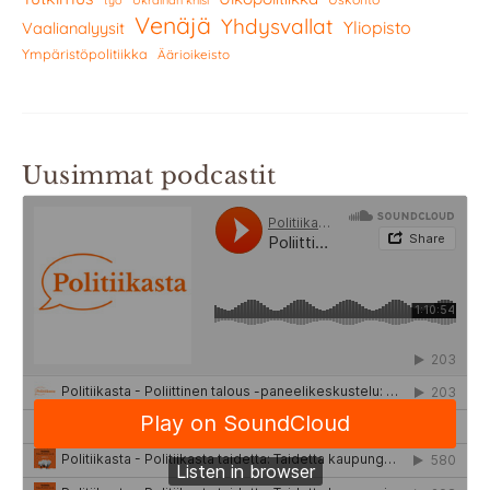
työ
Ukrainan kriisi
Venäjä
Yhdysvallat
Yliopisto
Vaalianalyysit
Ympäristöpolitiikka
Äärioikeisto
Uusimmat podcastit