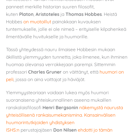
panneet merkille historian suuren filosofit,
kuten
Platon
,
Aristoteles
ja
Thomas Hobbes
. Heistä
Hobbes
on muotoillut
painokkaan kuvauksen
tuntemukselle, jolle ei ole nimeä – erityiselle kilpahenkeä
ilmentävälle huvitukselle ja huumorille.
Tässä yhteydessä nauru ilmaisee Hobbesin mukaan
äkillistä ylemmyyden tunnetta, joka ilmenee, kun ihminen
huomaa olevansa verrokkejaan parempi. Sittemmin
professori
Charles Gruner
on väittänyt, että
huumori on
peli
, jossa on aina voittajat ja häviäjät.
Ylemmyysteoriaan voidaan lukea myös huumori
suoranaisena yhteiskunnallinen aseena mukaillen
ranskalaisfilosofi
Henri Bergsonin
näkemystä naurusta
yhteisöllisenä rankaisumekanismina
.
Kansainvälisen
huumorintutkijoiden yhdistyksen
ISHS:n
perustajajäsen
Don Nilsen
ehdotti jo tämän