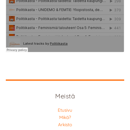
Meistä
Etusivu
Mikä?
Arkisto