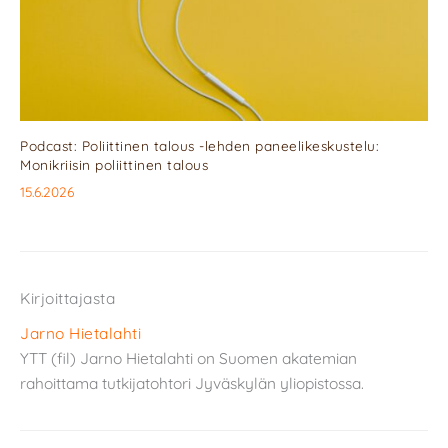
Podcast: Poliittinen talous -lehden paneelikeskustelu:
Monikriisin poliittinen talous
15.6.2026
Kirjoittajasta
Jarno Hietalahti
YTT (fil) Jarno Hietalahti on Suomen akatemian
rahoittama tutkijatohtori Jyväskylän yliopistossa.