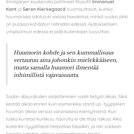
Ihmisjärjen koukeroita pohtineet filosofit
Immanuel
Kant
ja
Søren Kierkegaard
huomauttavat, kuinka
huumorissa odotus ei vastaa havaintoa, minkä vuoksi järki
on pulassa kohdatun ristiriidan edessä. Ajatuksellisen
umpisolmun edessä ei pidä kuitenkaan luovuttaa.
Huumorin kohde ja sen kummallisuus
vertautuu aina johonkin mielekkääseen,
mutta samalla huumori ilmentää
inhimillistä vajavaisuutta.
Sodan absurdiuden sisäistäminen vaatii tietysti aikaa. Siksi
kestää aikaa ennen kuin esimerkiksi stand up -tyyppinen
huumori alkaa versoa varsinaisina esiintymisinä. Kun
tuska kuristaa kurkkua, naurulla ei ole tilaa raikua. Aika
kuitenkin tyypillisesti helpottaa tässäkin, ja niin voidaan
havaita kahden yhteen sopimattoman ilmiön