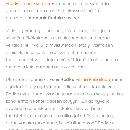
vuoden maaliskuussa
, että huumori tulisi suunnata
yhtenä pakotteena muiden joukossa Venäjän
presidentti
Vladimir Putinia
vastaan.
Vaikka ylemmyysteoria on yksipuolinen, se tarjoaa
selkeän näkökulman ukrainalaisten haluun nauraa
venäläisille. Irvailulla muistutetaan, että ylivoimaisen
aseistuksen ja sotilasreservin tuella maahan
tunkeutuneet valloittajat eivät välttämättä olekaan niin
mahtavia kuin paraateissa uskotellaan.
Ukrainalaiskoomikko
Felix Redko
vitsaili keikallaan
, miten
hyökkääjät pysäyttivät hänet tiesululla tarkastukseen.
Redko avasi auton ikkunan ja tankin edessä seissyt sotilas
sanoi erittäin kohteliaaseen sävyyn: ”Olkaa hyvä ja
avatkaa takaluukkunne.” Takaluukku avattiin ja
tarkistettiin, minkä jälkeen sotilas jatkoi: ”Kiitos paljon,
olette vapaita jatkamaan, hyvää illanjatkoa.” Redko ei