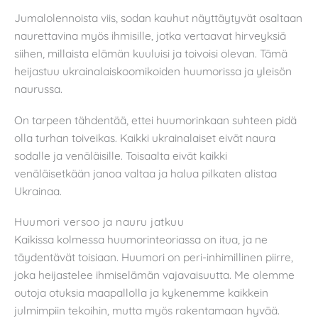
Jumalolennoista viis, sodan kauhut näyttäytyvät osaltaan
naurettavina myös ihmisille, jotka vertaavat hirveyksiä
siihen, millaista elämän kuuluisi ja toivoisi olevan. Tämä
heijastuu ukrainalaiskoomikoiden huumorissa ja yleisön
naurussa.
On tarpeen tähdentää, ettei huumorinkaan suhteen pidä
olla turhan toiveikas. Kaikki ukrainalaiset eivät naura
sodalle ja venäläisille. Toisaalta eivät kaikki
venäläisetkään janoa valtaa ja halua pilkaten alistaa
Ukrainaa.
Huumori versoo ja nauru jatkuu
Kaikissa kolmessa huumorinteoriassa on itua, ja ne
täydentävät toisiaan. Huumori on peri-inhimillinen piirre,
joka heijastelee ihmiselämän vajavaisuutta. Me olemme
outoja otuksia maapallolla ja kykenemme kaikkein
julmimpiin tekoihin, mutta myös rakentamaan hyvää.