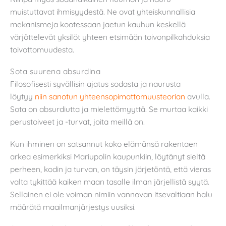
muistuttavat ihmisyydestä. Ne ovat yhteiskunnallisia
mekanismeja kootessaan jaetun kauhun keskellä
värjöttelevät yksilöt yhteen etsimään toivonpilkahduksia
toivottomuudesta.
Sota suurena absurdina
Filosofisesti syvällisin ajatus sodasta ja naurusta
löytyy
niin sanotun yhteensopimattomuusteorian
avulla.
Sota on absurdiutta ja mielettömyyttä. Se murtaa kaikki
perustoiveet ja -turvat, joita meillä on.
Kun ihminen on satsannut koko elämänsä rakentaen
arkea esimerkiksi Mariupolin kaupunkiin, löytänyt sieltä
perheen, kodin ja turvan, on täysin järjetöntä, että vieras
valta tykittää kaiken maan tasalle ilman järjellistä syytä.
Sellainen ei ole voiman nimiin vannovan itsevaltiaan halu
määrätä maailmanjärjestys uusiksi.