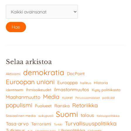
Selaa arkistoa
demokratia
DocPoint
Aktivismi
Euroopan unioni
Eurooppa
Historia
hallitus
ilmastonmuutos
Ihmisoikeudet
Kysy politiikasta
Identiteetti
Media
Maahanmuutto
nuoret
podcast
Perussuomalaiset
populismi
Retoriikka
Ranska
Puolueet
Suomi
talous
Sosiaalinen media
sukupuoli
talouspolitiikka
Turvallisuuspolitiikka
Tasa-arvo
Terrorismi
Turkki
Tutkimus
Ulkopolitiikka
Uskonto