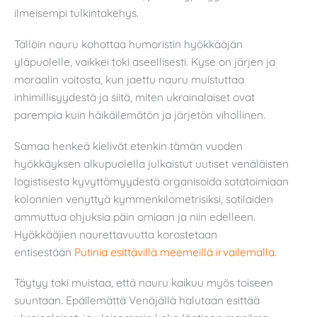
ilmeisempi tulkintakehys.
Tällöin nauru kohottaa humoristin hyökkääjän
yläpuolelle, vaikkei toki aseellisesti. Kyse on järjen ja
moraalin voitosta, kun jaettu nauru muistuttaa
inhimillisyydestä ja siitä, miten ukrainalaiset ovat
parempia kuin häikäilemätön ja järjetön vihollinen.
Samaa henkeä kielivät etenkin tämän vuoden
hyökkäyksen alkupuolella julkaistut uutiset venäläisten
logistisesta kyvyttömyydestä organisoida sotatoimiaan
kolonnien venyttyä kymmenkilometrisiksi, sotilaiden
ammuttua ohjuksia päin omiaan ja niin edelleen.
Hyökkääjien naurettavuutta korostetaan
entisestään
Putinia esittävillä meemeillä irvailemalla
.
Täytyy toki muistaa, että nauru kaikuu myös toiseen
suuntaan. Epäilemättä Venäjällä halutaan esittää