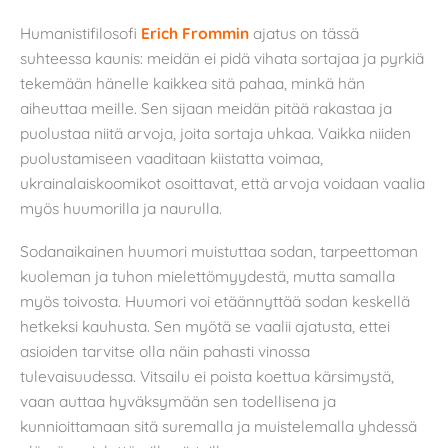
Humanistifilosofi
Erich Frommin
ajatus on tässä
suhteessa kaunis: meidän ei pidä vihata sortajaa ja pyrkiä
tekemään hänelle kaikkea sitä pahaa, minkä hän
aiheuttaa meille. Sen sijaan meidän pitää rakastaa ja
puolustaa niitä arvoja, joita sortaja uhkaa. Vaikka niiden
puolustamiseen vaaditaan kiistatta voimaa,
ukrainalaiskoomikot osoittavat, että arvoja voidaan vaalia
myös huumorilla ja naurulla.
Sodanaikainen huumori muistuttaa sodan, tarpeettoman
kuoleman ja tuhon mielettömyydestä, mutta samalla
myös toivosta. Huumori voi etäännyttää sodan keskellä
hetkeksi kauhusta. Sen myötä se vaalii ajatusta, ettei
asioiden tarvitse olla näin pahasti vinossa
tulevaisuudessa. Vitsailu ei poista koettua kärsimystä,
vaan auttaa hyväksymään sen todellisena ja
kunnioittamaan sitä suremalla ja muistelemalla yhdessä