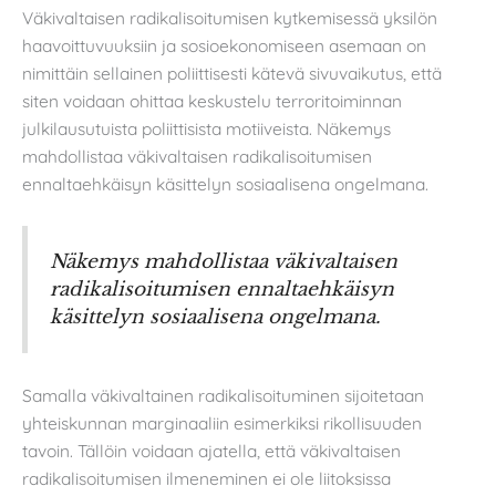
Väkivaltaisen radikalisoitumisen kytkemisessä yksilön
haavoittuvuuksiin ja sosioekonomiseen asemaan on
nimittäin sellainen poliittisesti kätevä sivuvaikutus, että
siten voidaan ohittaa keskustelu terroritoiminnan
julkilausutuista poliittisista motiiveista. Näkemys
mahdollistaa väkivaltaisen radikalisoitumisen
ennaltaehkäisyn käsittelyn sosiaalisena ongelmana.
Näkemys mahdollistaa väkivaltaisen
radikalisoitumisen ennaltaehkäisyn
käsittelyn sosiaalisena ongelmana.
Samalla väkivaltainen radikalisoituminen sijoitetaan
yhteiskunnan marginaaliin esimerkiksi rikollisuuden
tavoin. Tällöin voidaan ajatella, että väkivaltaisen
radikalisoitumisen ilmeneminen ei ole liitoksissa