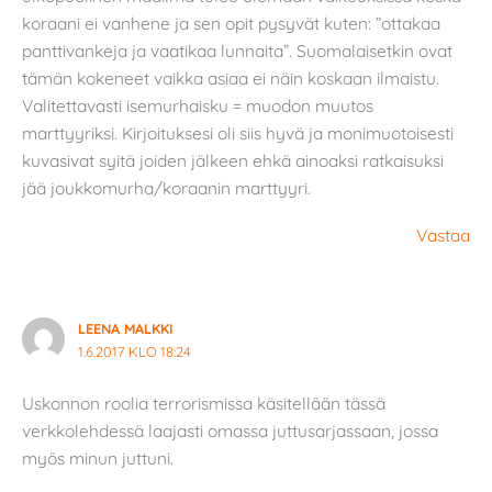
koraani ei vanhene ja sen opit pysyvät kuten: ”ottakaa
panttivankeja ja vaatikaa lunnaita”. Suomalaisetkin ovat
tämän kokeneet vaikka asiaa ei näin koskaan ilmaistu.
Valitettavasti isemurhaisku = muodon muutos
marttyyriksi. Kirjoituksesi oli siis hyvä ja monimuotoisesti
kuvasivat syitä joiden jälkeen ehkä ainoaksi ratkaisuksi
jää joukkomurha/koraanin marttyyri.
Vastaa
LEENA MALKKI
1.6.2017 KLO 18:24
Uskonnon roolia terrorismissa käsitellään tässä
verkkolehdessä laajasti omassa juttusarjassaan, jossa
myös minun juttuni.