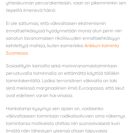
yhteiskunnan perusrakenteisiin, vaan on pikemminkin sen
liepeillä ilmenevä häiriö.
Ei ole sattumaa, että väkivaltaisen ekstremismin
ennaltaehkäisyssä hyödynnetään monia alun perin niin
sanotun tavanomaisen rikollisuuden ennaltaehkäisyyn
kehitettyjä malleja, kuten esimerkiksi
Ankkuri-toiminta
Suomessa
.
Sosiaalityön keinoilla sekä moniviranomaistoimintaan
perustuvalla toiminnalla on eittämättä käyttöä tälläkin
toimintakentällä. Lisäksi terroristinen väkivalta on toki
siinä mielessä marginaalinen ilmiö Euroopassa, että iskut
ovat edelleen varsin harvinaisia.
Hankalampi kysymys sen sijaan on, voidaanko
väkivaltaiseen toimintaan radikalisoituvien oma näkemys
toimintansa motiiveista ohittaa niin suoraviivaisesti kuin
ilmiötä näin lähestyen yleensä ollaan taipuvaisia