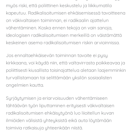
myös riski, että poliittinen keskustelu ja liikkumatila
kapeutuu. Radikalisoitumisen ehkäisemisessä tavoitteena
on väkivaltaisen toiminnan, ei radikaalin ajattelun
vähentäminen. Koska ennen tekoja on vain sanoja,
ideologisen radikalisoitumisen merkeillä on väistämättä
keskeinen asema radikalisoitumisen riskin arvioinnissa.
Jos ennaltaehkäisevän toiminnan tavoite ei pysy
kirkkaana, voi käydä niin, että valtavirrasta poikkeavaa ja
poliittisesti kiusallista toisinajattelua aletaan laajemminkin
turvallistamaan tai selittämään yksilön sosiaalisten
ongelmien kautta.
Syrjäytymisen ja eriarvoisuuden vähentämiseen
tähtäävän työn liputtaminen erityisesti väkivaltaisen
radikalisoitumisen ehkäisytyönä luo liioitellun kuvan
ilmiöiden välisistä yhteyksistä eikä auta löytämään
toimivia ratkaisuja yhteenkään niistä.