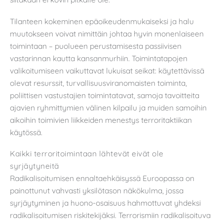
Tilanteen kokeminen epäoikeudenmukaiseksi ja halu
muutokseen voivat nimittäin johtaa hyvin monenlaiseen
toimintaan – puolueen perustamisesta passiivisen
vastarinnan kautta kansanmurhiin. Toimintatapojen
valikoitumiseen vaikuttavat lukuisat seikat: käytettävissä
olevat resurssit, turvallisuusviranomaisten toiminta,
poliittisen vastustajien toimintatavat, samoja tavoitteita
ajavien ryhmittymien välinen kilpailu ja muiden samoihin
aikoihin toimivien liikkeiden menestys terroritaktiikan
käytössä.
Kaikki terroritoimintaan lähtevät eivät ole
syrjäytyneitä
Radikalisoitumisen ennaltaehkäisyssä Euroopassa on
painottunut vahvasti yksilötason näkökulma, jossa
syrjäytyminen ja huono-osaisuus hahmottuvat yhdeksi
radikalisoitumisen riskitekijäksi. Terrorismiin radikalisoituva