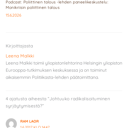
Podcast: Poliittinen talous -lehden paneelikeskustelu:
Monikriisin poliittinen talous
15.6.2026
Kirjoittajasta
Leena Malkki
Leena Malkki toimii yliopistonlehtorina Helsingin yliopiston
Eurooppa-tutkimuksen keskuksessa ja on toiminut
aikaisemmin Politiikasta-lehden päätoimittana.
4 ajatusta aiheesta “Johtuuko radikalisoituminen
syrjäytymisestä?”
RAM LAOR
1.6.2017 KLO 14:47