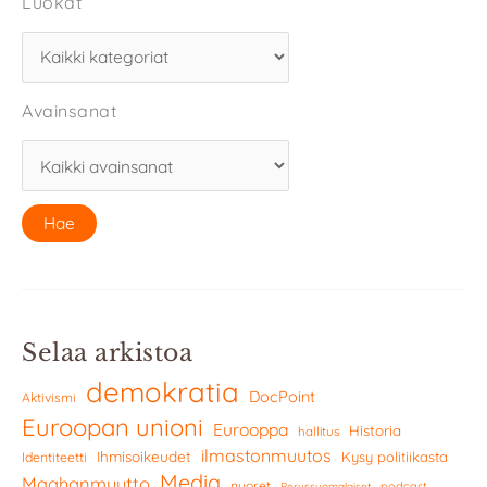
Luokat
Avainsanat
Selaa arkistoa
demokratia
DocPoint
Aktivismi
Euroopan unioni
Eurooppa
Historia
hallitus
ilmastonmuutos
Ihmisoikeudet
Kysy politiikasta
Identiteetti
Media
Maahanmuutto
nuoret
podcast
Perussuomalaiset