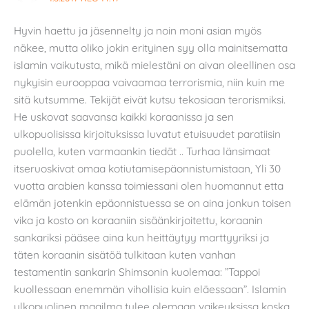
Hyvin haettu ja jäsennelty ja noin moni asian myös
näkee, mutta oliko jokin erityinen syy olla mainitsematta
islamin vaikutusta, mikä mielestäni on aivan oleellinen osa
nykyisin eurooppaa vaivaamaa terrorismia, niin kuin me
sitä kutsumme. Tekijät eivät kutsu tekosiaan terorismiksi.
He uskovat saavansa kaikki koraanissa ja sen
ulkopuolisissa kirjoituksissa luvatut etuisuudet paratiisin
puolella, kuten varmaankin tiedät .. Turhaa länsimaat
itseruoskivat omaa kotiutamisepäonnistumistaan, Yli 30
vuotta arabien kanssa toimiessani olen huomannut etta
elämän jotenkin epäonnistuessa se on aina jonkun toisen
vika ja kosto on koraaniin sisäänkirjoitettu, koraanin
sankariksi pääsee aina kun heittäytyy marttyyriksi ja
täten koraanin sisätöä tulkitaan kuten vanhan
testamentin sankarin Shimsonin kuolemaa: ”Tappoi
kuollessaan enemmän vihollisia kuin eläessaan”. Islamin
ulkopuolinen maailma tulee olemaan vaikeuksissa koska