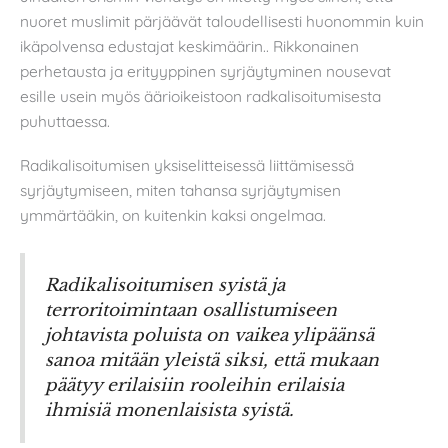
nuoret muslimit pärjäävät taloudellisesti huonommin kuin
ikäpolvensa edustajat keskimäärin.. Rikkonainen
perhetausta ja erityyppinen syrjäytyminen nousevat
esille usein myös äärioikeistoon radkalisoitumisesta
puhuttaessa.
Radikalisoitumisen yksiselitteisessä liittämisessä
syrjäytymiseen, miten tahansa syrjäytymisen
ymmärtääkin, on kuitenkin kaksi ongelmaa.
Radikalisoitumisen syistä ja
terroritoimintaan osallistumiseen
johtavista poluista on vaikea ylipäänsä
sanoa mitään yleistä siksi, että mukaan
päätyy erilaisiin rooleihin erilaisia
ihmisiä monenlaisista syistä.