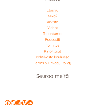
Etusivu
Mikä?
Arkisto
Videot
Tapahtumat
Podcastit
Toimitus
Kirjoittajat
Politiikasta kouluissa
Terms & Privacy Policy
Seuraa meitä
Facebook
Twitter
Instagram
Vimeo
SoundCloud