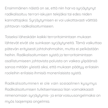
Ensimmäinen näistä on se, että niin harva syrjäytynyt
radikalisoituu terrori-iskujen tekijäksi tai edes niiden
kannattajaksi. Syrjäytymisen ei voi uskottavasti väittää
johtavan radikalisoitumiseen.
Toiseksi läheskään kaikki terroritoimintaan mukaan
lähtevät eivät ole suinkaan syrjäytyneitä. Tämä vaikuttaa
pätevän erityisesti johtohahmoihin, mutta ei pelkästään
heihin. Radikalisoitumisen syistä ja terroritoimintaan
osallistumiseen johtavista poluista on vaikea ylipäänsä
sanoa mitään yleistä siksi, että mukaan päätyy erilaisiin
rooleihin erilaisia ihmisiä monenlaisista syistä.
Radikalisoituminen ei ole vain sosiaalinen kysymys
Radikalisoitumisen tulkitsemisessa liian voimakkaasti
nimenomaan syrjäytymis- ja eriarvoisuusongelmaksi on
myös laajempia ongelmia.