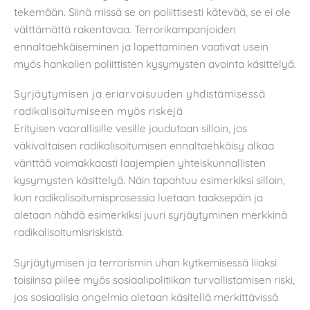
tekemään. Siinä missä se on poliittisesti kätevää, se ei ole
välttämättä rakentavaa. Terrorikampanjoiden
ennaltaehkäiseminen ja lopettaminen vaativat usein
myös hankalien poliittisten kysymysten avointa käsittelyä.
Syrjäytymisen ja eriarvoisuuden yhdistämisessä
radikalisoitumiseen myös riskejä
Erityisen vaarallisille vesille joudutaan silloin, jos
väkivaltaisen radikalisoitumisen ennaltaehkäisy alkaa
värittää voimakkaasti laajempien yhteiskunnallisten
kysymysten käsittelyä. Näin tapahtuu esimerkiksi silloin,
kun radikalisoitumisprosessia luetaan taaksepäin ja
aletaan nähdä esimerkiksi juuri syrjäytyminen merkkinä
radikalisoitumisriskistä.
Syrjäytymisen ja terrorismin uhan kytkemisessä liiaksi
toisiinsa piilee myös sosiaalipolitiikan turvallistamisen riski,
jos sosiaalisia ongelmia aletaan käsitellä merkittävissä