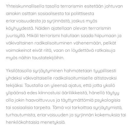
Yhteiskunnallisella tasolla terrorismin esitetään johtuvan
ainakin osittain sosiaalisesta tai poliittisesta
eriarvoisuudesta ja syrjinnästä, joskus myös
köyhyydestä. Näiden ajatellaan olevan terrorismin
juurisyitä. Mikäli terrorismi halutaan saada hiipumaan ja
väkivaltainen radikalisoituminen vähenemään, pelkät
voimakeinot eivät riitä, vaan on löydettävä ratkaisuja
myös näihin taustatekijöihin.
Yksilötasolla syrjäytyminen hahmotetaan tyypillisesti
yhdeksi väkivaltaiselle radikalisoitumiselle altistavaksi
tekijäksi. Taustalla on yleensä ajatus, että jotta yksilö
ylipäänsä edes kiinnostuisi ääriliikkeistä, hänellä täytyy
olla jokin haavoittuvuus ja täyttymättömiä psykologisia
tai sosiaalisia tarpeita. Tämä voi tarkoittaa syrjäytymistä,
turhautumista, eriarvoisuuden ja syrjinnän kokemuksia tai
henkilökohtaisia menetyksiä.