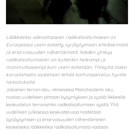
Lääkkeeksi väkivaltaiseen radikalisoitumiseen on
Euroopassa usein esitetty syrjäytymisen ehkäisemistä
ja eriarvoisuuden vähentämistä. Näiden yhteys
radikalisoitumiseen on kuitenkin heikompi ja
monimutkaisempi kuin usein esitetään. Yhteyttä liiaksi
korostamalla saatetaan tehdä karhunpalvelus hyville
tarkoituksille.
Jokainen terrori-isku, viimeiseksi Manchesterin isku,
nostaa uudelleen pintaan kysymyksen ja sysää liikkeelle
keskustelun terrorismiin radikalisoitumisen syistä. Yhä
uudelleen julkisessa keskustelussa nostetaan
syrjäytymisen ja eriarvoisuuden vähentäminen
keskeiseksi lääkkeeksi radikalisoitumista vastaan.