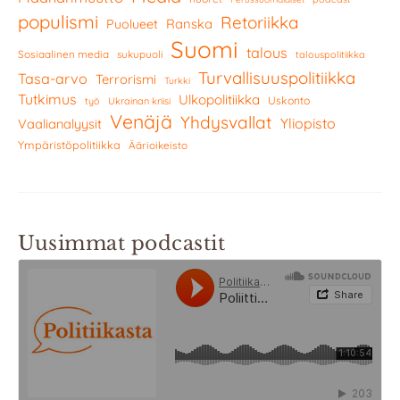
populismi
Retoriikka
Ranska
Puolueet
Suomi
talous
Sosiaalinen media
sukupuoli
talouspolitiikka
Turvallisuuspolitiikka
Tasa-arvo
Terrorismi
Turkki
Tutkimus
Ulkopolitiikka
Uskonto
työ
Ukrainan kriisi
Venäjä
Yhdysvallat
Yliopisto
Vaalianalyysit
Ympäristöpolitiikka
Äärioikeisto
Uusimmat podcastit