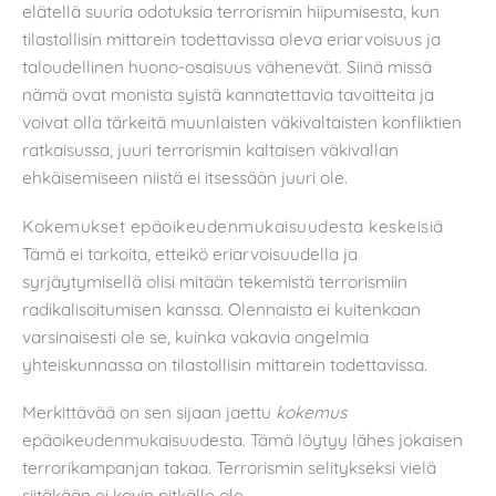
elätellä suuria odotuksia terrorismin hiipumisesta, kun
tilastollisin mittarein todettavissa oleva eriarvoisuus ja
taloudellinen huono-osaisuus vähenevät. Siinä missä
nämä ovat monista syistä kannatettavia tavoitteita ja
voivat olla tärkeitä muunlaisten väkivaltaisten konfliktien
ratkaisussa, juuri terrorismin kaltaisen väkivallan
ehkäisemiseen niistä ei itsessään juuri ole.
Kokemukset epäoikeudenmukaisuudesta keskeisiä
Tämä ei tarkoita, etteikö eriarvoisuudella ja
syrjäytymisellä olisi mitään tekemistä terrorismiin
radikalisoitumisen kanssa. Olennaista ei kuitenkaan
varsinaisesti ole se, kuinka vakavia ongelmia
yhteiskunnassa on tilastollisin mittarein todettavissa.
Merkittävää on sen sijaan jaettu
kokemus
epäoikeudenmukaisuudesta. Tämä löytyy lähes jokaisen
terrorikampanjan takaa. Terrorismin selitykseksi vielä
siitäkään ei kovin pitkälle ole.