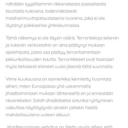
nähdään tyypillisimmin rikkonaisesta sosiaalisesta
taustasta tulevana, todennäköisesti
maahanmuuttajataustaisena nuorena, joka ei ole
löytänyt paikkaansa yhteiskunnassa.
Tämä näkemys ei ole täysin väärä. Terroritekoja tekeviin
ja tukeviin verkostoihin on aina päätynyt mukaan
ajelehtijoita, joista osa päätyy terroritoimintaan
pikkurikollisuuden kautta. Terroriliikkeet ovat toisinaan
myös tietoisesti etsineet uusia jäseniä tältä suunnalta.
Viime kuukausina on esimerkiksi kiinnitetty huomiota
siihen, miten Euroopassa yhä useammalla
jihaditoimintaan mukaan lähteneellä on jo ennestään
rikosrekisteri. Salafi-jihadistiseksi soturiksi ryhtyminen
vaikuttaa näyttäytyvän ainakin joillekin heistä
mahdollisuutena uuteen alkuun.
Jihaditerrorismin viehätys on liitetty myös siihen, että