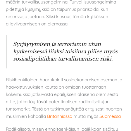
määrin turvallisuusongelmina. Turvallisuusongelmina
pidettyjä kysymyksiä on taipumus priorisoida, kun
resursseja jaetaan. Siksi kiusaus tämän kytköksen
alleviivaamiseen on olemassa.
Syrjäytymisen ja terrorismin uhan
kytkemisessä liiaksi toisiinsa piilee myös
sosiaalipolitiikan turvallistamisen riski.
Riskihenkilöiden haarukointi sosioekonomisen aseman ja
haavoittuvuuksien kautta on omiaan tuottamaan
kokemuksia jatkuvasta epäilyksen alaisena olemisesta
niille, jotka täyttävät potentiaalisen radikalisoitujan
tuntomerkit. Tästä on tutkimusnäyttöä erityisesti nuorten
muslimien kohdalla
Britanniassa
mutta myös
Suomessa
.
Radikalisoitumisen ennaltaehkäisyn logiikkaan sisältyy