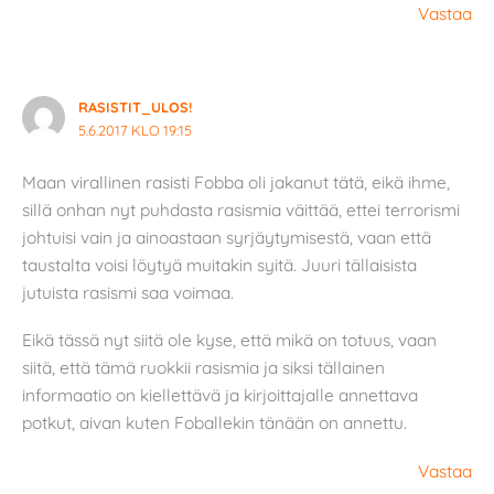
Vastaa
RASISTIT_ULOS!
5.6.2017 KLO 19:15
Maan virallinen rasisti Fobba oli jakanut tätä, eikä ihme,
sillä onhan nyt puhdasta rasismia väittää, ettei terrorismi
johtuisi vain ja ainoastaan syrjäytymisestä, vaan että
taustalta voisi löytyä muitakin syitä. Juuri tällaisista
jutuista rasismi saa voimaa.
Eikä tässä nyt siitä ole kyse, että mikä on totuus, vaan
siitä, että tämä ruokkii rasismia ja siksi tällainen
informaatio on kiellettävä ja kirjoittajalle annettava
potkut, aivan kuten Foballekin tänään on annettu.
Vastaa