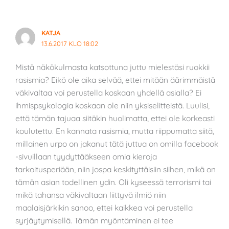
KATJA
13.6.2017 KLO 18:02
Mistä näkökulmasta katsottuna juttu mielestäsi ruokkii
rasismia? Eikö ole aika selvää, ettei mitään äärimmäistä
väkivaltaa voi perustella koskaan yhdellä asialla? Ei
ihmispsykologia koskaan ole niin yksiselitteistä. Luulisi,
että tämän tajuaa siitäkin huolimatta, ettei ole korkeasti
koulutettu. En kannata rasismia, mutta riippumatta siitä,
millainen urpo on jakanut tätä juttua on omilla facebook
-sivuillaan tyydyttääkseen omia kieroja
tarkoitusperiään, niin jospa keskityttäisiin siihen, mikä on
tämän asian todellinen ydin. Oli kyseessä terrorismi tai
mikä tahansa väkivaltaan liittyvä ilmiö niin
maalaisjärkikin sanoo, ettei kaikkea voi perustella
syrjäytymisellä. Tämän myöntäminen ei tee