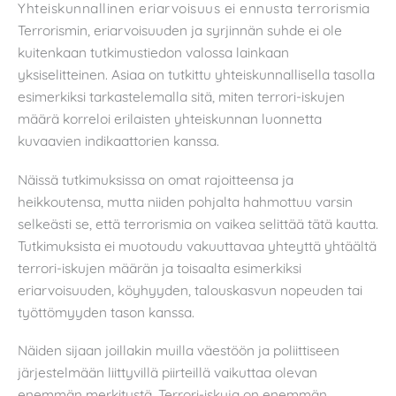
Yhteiskunnallinen eriarvoisuus ei ennusta terrorismia
Terrorismin, eriarvoisuuden ja syrjinnän suhde ei ole
kuitenkaan tutkimustiedon valossa lainkaan
yksiselitteinen. Asiaa on tutkittu yhteiskunnallisella tasolla
esimerkiksi tarkastelemalla sitä, miten terrori-iskujen
määrä korreloi erilaisten yhteiskunnan luonnetta
kuvaavien indikaattorien kanssa.
Näissä tutkimuksissa on omat rajoitteensa ja
heikkoutensa, mutta niiden pohjalta hahmottuu varsin
selkeästi se, että terrorismia on vaikea selittää tätä kautta.
Tutkimuksista ei muotoudu vakuuttavaa yhteyttä yhtäältä
terrori-iskujen määrän ja toisaalta esimerkiksi
eriarvoisuuden, köyhyyden, talouskasvun nopeuden tai
työttömyyden tason kanssa.
Näiden sijaan joillakin muilla väestöön ja poliittiseen
järjestelmään liittyvillä piirteillä vaikuttaa olevan
enemmän merkitystä. Terrori-iskuja on enemmän