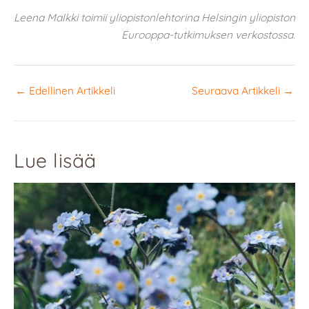
Leena Malkki toimii yliopistonlehtorina Helsingin yliopiston
Eurooppa-tutkimuksen verkostossa.
←
Edellinen Artikkeli
Seuraava Artikkeli
→
Lue lisää