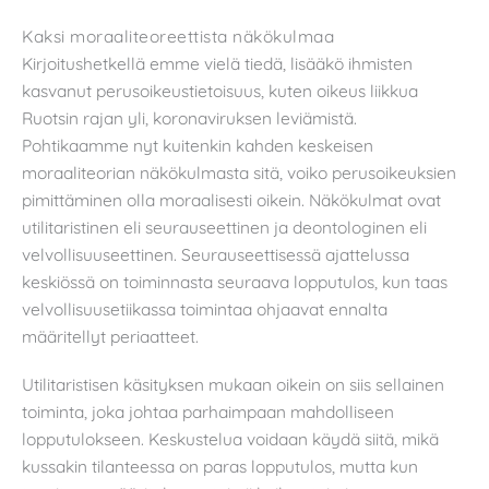
Kaksi moraaliteoreettista näkökulmaa
Kirjoitushetkellä emme vielä tiedä, lisääkö ihmisten
kasvanut perusoikeustietoisuus, kuten oikeus liikkua
Ruotsin rajan yli, koronaviruksen leviämistä.
Pohtikaamme nyt kuitenkin kahden keskeisen
moraaliteorian näkökulmasta sitä, voiko perusoikeuksien
pimittäminen olla moraalisesti oikein. Näkökulmat ovat
utilitaristinen eli seurauseettinen ja deontologinen eli
velvollisuuseettinen. Seurauseettisessä ajattelussa
keskiössä on toiminnasta seuraava lopputulos, kun taas
velvollisuusetiikassa toimintaa ohjaavat ennalta
määritellyt periaatteet.
Utilitaristisen käsityksen mukaan oikein on siis sellainen
toiminta, joka johtaa parhaimpaan mahdolliseen
lopputulokseen. Keskustelua voidaan käydä siitä, mikä
kussakin tilanteessa on paras lopputulos, mutta kun