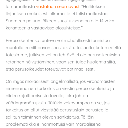
lomamatkasta
vastataan seuraavasti
”Hallituksen
linjauksen mukaisesti ulkomaille ei tulisi matkustaa.
Suomeen paluun jälkeen suosituksena on olla 14 vrk:n
karanteenia vastaavissa olosuhteissa.”
Perusoikeutensa tunteva voi mahdollisesti tunnistaa
muotoilujen viittaavan suosituksiin. Toisaalta, kuten edellä
totesimme, julkisen vallan tehtävä ei ole perusoikeuksien
retorinen häivyttäminen, vaan sen tulee huolehtia siitä,
että perusoikeudet toteutuvat optimaalisesti.
On myös moraalisesti ongelmallista, jos viranomaisten
nimenomainen tarkoitus on viestiä perusoikeuksista ja
niiden rajoittamisesta tavalla, joka johtaa
väärinymmärryksiin. Tätäkin vakavampaa on se, jos
tarkoitus on ollut viestittää perustuslain perusteella
sallitun toiminnan olevan sanktioitua. Tällöin
problematiikka ei hahmottuisi vain moraalisena