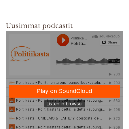
Uusimmat podcastit