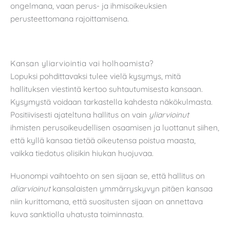
ongelmana, vaan perus- ja ihmisoikeuksien
perusteettomana rajoittamisena.
Kansan yliarviointia vai holhoamista?
Lopuksi pohdittavaksi tulee vielä kysymys, mitä
hallituksen viestintä kertoo suhtautumisesta kansaan.
Kysymystä voidaan tarkastella kahdesta näkökulmasta.
Positiivisesti ajateltuna hallitus on vain
yliarvioinut
ihmisten perusoikeudellisen osaamisen ja luottanut siihen,
että kyllä kansaa tietää oikeutensa poistua maasta,
vaikka tiedotus olisikin hiukan huojuvaa.
Huonompi vaihtoehto on sen sijaan se, että hallitus on
aliarvioinut
kansalaisten ymmärryskyvyn pitäen kansaa
niin kurittomana, että suositusten sijaan on annettava
kuva sanktiolla uhatusta toiminnasta.