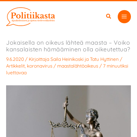
Siirry
sisältöön
Jokaisella on oikeus lähteä maasta – Voiko
kansalaisten hämääminen olla oikeutettua?
9.6.2020
/ Kirjoittaja
Saila Heinikoski
ja
Tatu Hyttinen
/
Artikkelit
,
koronavirus
/
maastalähtöoikeus
/
7 minuutiksi
luettavaa