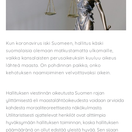
Kun koronavirus iski Suomeen, hallitus käski
suomalaisia olemaan matkustamatta ulkomaille,
vaikka kansalaisten perusoikeuksiin kuuluu oikeus
lähteä maasta. On pohdinnan paikka, onko
kehotuksen naamioiminen velvoittavaksi oikein.
Hallituksen viestinnän oikeutusta Suomen rajan
ylittämisestä eli maastalähtöoikeudesta voidaan arvioida
kahdesta moraaliteoreettisesta näkökulmasta.
Utilitaristisesti ajattelevat henkilöt ovat alttiimpia
hyväksymään hallituksen toiminnan, koska hallituksen
päämääränä on ollut edistää yleistä hyvää. Sen sijaan