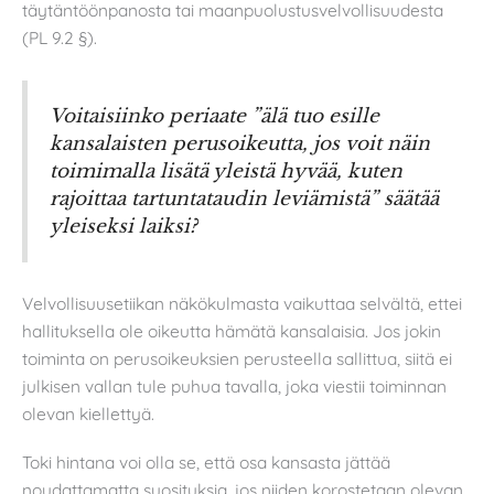
täytäntöönpanosta tai maanpuolustusvelvollisuudesta
(PL 9.2 §).
Voitaisiinko periaate ”älä tuo esille
kansalaisten perusoikeutta, jos voit näin
toimimalla lisätä yleistä hyvää, kuten
rajoittaa tartuntataudin leviämistä” säätää
yleiseksi laiksi?
Velvollisuusetiikan näkökulmasta vaikuttaa selvältä, ettei
hallituksella ole oikeutta hämätä kansalaisia. Jos jokin
toiminta on perusoikeuksien perusteella sallittua, siitä ei
julkisen vallan tule puhua tavalla, joka viestii toiminnan
olevan kiellettyä.
Toki hintana voi olla se, että osa kansasta jättää
noudattamatta suosituksia, jos niiden korostetaan olevan