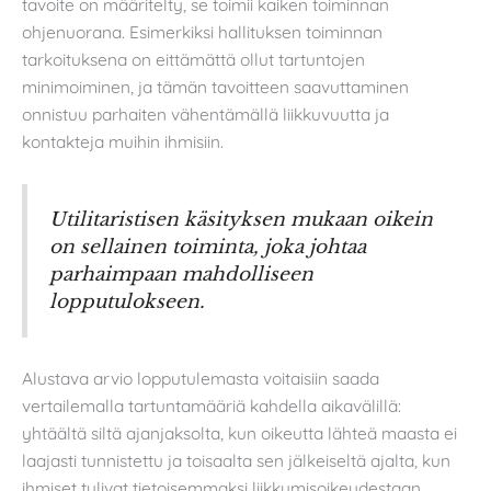
tavoite on määritelty, se toimii kaiken toiminnan
ohjenuorana. Esimerkiksi hallituksen toiminnan
tarkoituksena on eittämättä ollut tartuntojen
minimoiminen, ja tämän tavoitteen saavuttaminen
onnistuu parhaiten vähentämällä liikkuvuutta ja
kontakteja muihin ihmisiin.
Utilitaristisen käsityksen mukaan oikein
on sellainen toiminta, joka johtaa
parhaimpaan mahdolliseen
lopputulokseen.
Alustava arvio lopputulemasta voitaisiin saada
vertailemalla tartuntamääriä kahdella aikavälillä:
yhtäältä siltä ajanjaksolta, kun oikeutta lähteä maasta ei
laajasti tunnistettu ja toisaalta sen jälkeiseltä ajalta, kun
ihmiset tulivat tietoisemmaksi liikkumisoikeudestaan.