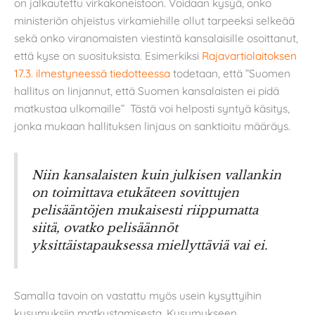
on jalkautettu virkakoneistoon. Voidaan kysyä, onko
ministeriön ohjeistus virkamiehille ollut tarpeeksi selkeää
sekä onko viranomaisten viestintä kansalaisille osoittanut,
että kyse on suosituksista. Esimerkiksi
Rajavartiolaitoksen
17.3. ilmestyneessä tiedotteessa
todetaan, että ”Suomen
hallitus on linjannut, että Suomen kansalaisten ei pidä
matkustaa ulkomaille” Tästä voi helposti syntyä käsitys,
jonka mukaan hallituksen linjaus on sanktioitu määräys.
Niin kansalaisten kuin julkisen vallankin
on toimittava etukäteen sovittujen
pelisääntöjen mukaisesti riippumatta
siitä, ovatko pelisäännöt
yksittäistapauksessa miellyttäviä vai ei.
Samalla tavoin on vastattu myös usein kysyttyihin
kysymyksiin matkustamisesta. Kysymykseen