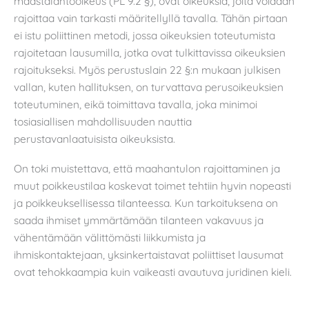
maastalähtöoikeus (PL 9.2 §), ovat oikeuksia, joita voidaan
rajoittaa vain tarkasti määritellyllä tavalla. Tähän pirtaan
ei istu poliittinen metodi, jossa oikeuksien toteutumista
rajoitetaan lausumilla, jotka ovat tulkittavissa oikeuksien
rajoitukseksi. Myös perustuslain 22 §:n mukaan julkisen
vallan, kuten hallituksen, on turvattava perusoikeuksien
toteutuminen, eikä toimittava tavalla, joka minimoi
tosiasiallisen mahdollisuuden nauttia
perustavanlaatuisista oikeuksista.
On toki muistettava, että maahantulon rajoittaminen ja
muut poikkeustilaa koskevat toimet tehtiin hyvin nopeasti
ja poikkeuksellisessa tilanteessa. Kun tarkoituksena on
saada ihmiset ymmärtämään tilanteen vakavuus ja
vähentämään välittömästi liikkumista ja
ihmiskontaktejaan, yksinkertaistavat poliittiset lausumat
ovat tehokkaampia kuin vaikeasti avautuva juridinen kieli.