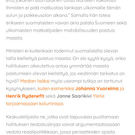
Ihmisten ei pidä matkustaa lainkaan ulkomaille tämän
sulun ja poikkeusolon aikana.” Samalla hän totesi
erikseen suomalaisten voivan aina palata Suomeen sekä
ulkomaisten matkailijoiden mahdollisuuden poistua
maasta.
Ministeri ei kuitenkaan todennut suomalaisilta olevan
lailla kiellettyä poistua maasta. On siis syytä kysyä, onko
hallituksen oikeutettua antaa ymmärtää maasta
poistumisen olevan kiellettyä, jos viestinnän tarkoitus on
hyvä?
Median lisäksi
myös useampi tutkija on tarttunut
kysymykseen,
kuten esimerkiksi
Johanna Vuorelma
ja
Henrik Rydeneflt
sekä
Janne Saarikivi
Ylelle
tarjoamassaan kolumnissa
.
Keskustelijoista ne, jotka ovat taipuvaisia puoltamaan
hallituksen tiedostuslinjaa voivat argumentaatiossaan
vedota reaalipolitiikkaan, jossa periaatteiden sijasta