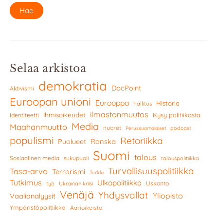
Selaa arkistoa
demokratia
DocPoint
Aktivismi
Euroopan unioni
Eurooppa
Historia
hallitus
ilmastonmuutos
Ihmisoikeudet
Kysy politiikasta
Identiteetti
Media
Maahanmuutto
nuoret
podcast
Perussuomalaiset
populismi
Retoriikka
Ranska
Puolueet
Suomi
talous
Sosiaalinen media
sukupuoli
talouspolitiikka
Turvallisuuspolitiikka
Tasa-arvo
Terrorismi
Turkki
Tutkimus
Ulkopolitiikka
Uskonto
työ
Ukrainan kriisi
Venäjä
Yhdysvallat
Yliopisto
Vaalianalyysit
Ympäristöpolitiikka
Äärioikeisto