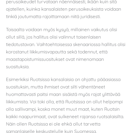
perusoikeudet turvataan näennäisesti, ikään kuin sitä
ajatellen, kuinka kansalaisten perusoikeuksista voidaan
tinkiä joutumatta rajoittamaan niitä juridisesti.
Toisaalta voidaan myös kysyä, millainen vaikutus olisi
ollut sillä, jos hallitus olisi valinnut toisenlaisen
tiedotustavan. Vaihtoehtoisessa skenaariossa hallitus olisi
korostanut liikkumisvapautta sekä todennut, että
maastapoistumissuositukset ovat nimenomaan
suosituksia.
Esimerkiksi Ruotsissa kansalaisia on ohjattu pääasiassa
suosituksin, mutta ihmiset ovat silti vähentäneet
huomattavasti paitsi maan sisäistä myös rajat ylittävää
liikkumista. Voi toki olla, että Ruotsissa on ollut helpompi
olla sallivampi, koska monet muut maat, kuten Ruotsin
kaikki naapurimaat, ovat sulkeneet rajansa ruotsalaisilta.
Näin ollen Ruotsissa ei ole ehkä ollut tarvetta
samanlaiselle keskustelulle kuin Suomessa.