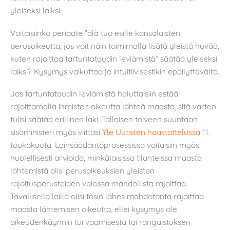
yleiseksi laiksi.
Voitaisiinko periaate ”älä tuo esille kansalaisten
perusoikeutta, jos voit näin toimimalla lisätä yleistä hyvää,
kuten rajoittaa tartuntataudin leviämistä” säätää yleiseksi
laiksi? Kysymys vaikuttaa jo intuitiivisestikin epäilyttävältä.
Jos tartuntataudin leviämistä haluttaisiin estää
rajoittamalla ihmisten oikeutta lähteä maasta, sitä varten
tulisi säätää erillinen laki. Tällaisen toiveen suuntaan
sisäministeri myös viittasi
Yle Uutisten haastattelussa
11.
toukokuuta. Lainsäädäntöprosessissa voitaisiin myös
huolellisesti arvioida, minkälaisissa tilanteissa maasta
lähtemistä olisi perusoikeuksien yleisten
rajoitusperusteiden valossa mahdollista rajoittaa.
Tavallisella lailla olisi tosin lähes mahdotonta rajoittaa
maasta lähtemisen oikeutta, ellei kysymys ole
oikeudenkäynnin turvaamisesta tai rangaistuksen