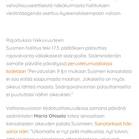
velvollisuuseettisestä näkökulmasta hallituksen
viestintäagenda asettuu kyseenalaisempaan valoon.
Rajoituksia liikkuvuuteen
Suomen hallitus teki 17.3. päätöksen palauttaa
rajavalvonta väliaikaisesti sisärajoille. Sisäministeriön
samalle päivälle päivätyssä
perustelumuistioissa
todetaan
”Perustuslain 9 §:n mukaan Suomen kansalaista
ei saa estää saapumasta maahan. Jokaisella on myös
oikeus lähteä maasta. Sisärajavalvonnan palauttamisella
ei puututtaisi näihin oikeuksiin.”
Valtioneuvoston tiedotustilaisuudessa samana päivänä
sisäministeri
Maria Ohisalo
totesi ainoastaan
kansalaisten oikeuden palata Suomeen.
Sanatarkasti hän
sanoi näin
: ”Ulkomaille ei nyt pidä matkustaa, nyt toivon,
että jokainen suomalainen ottaa tilanteen vakavasti.