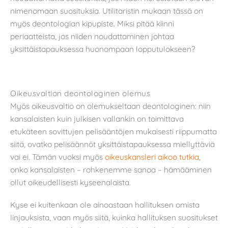
nimenomaan suosituksia. Utilitaristin mukaan tässä on
myös deontologian kipupiste. Miksi pitää kiinni
periaatteista, jos niiden noudattaminen johtaa
yksittäistapauksessa huonompaan lopputulokseen?
Oikeusvaltion deontologinen olemus
Myös oikeusvaltio on olemukseltaan deontologinen: niin
kansalaisten kuin julkisen vallankin on toimittava
etukäteen sovittujen pelisääntöjen mukaisesti riippumatta
siitä, ovatko pelisäännöt yksittäistapauksessa miellyttäviä
vai ei. Tämän vuoksi myös
oikeuskansleri aikoo tutkia
,
onko kansalaisten – rohkenemme sanoa – hämääminen
ollut oikeudellisesti kyseenalaista.
Kyse ei kuitenkaan ole ainoastaan hallituksen omista
linjauksista, vaan myös siitä, kuinka hallituksen suositukset