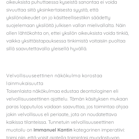
oikeuksista puhuttaessa kyseistä sanontaa ei voida
sivuuttaa siitä yksinkertaisesta syystä, että
yksilönoikeudet on jo käsitteellisestikin säädetty
suojelemaan yksilöitä julkisen vallan mielivallalta. Näin
ollen lähtökohta on, ettei yksilön oikeuksista voida tinkiä,
vaikka yksittäistapauksessa tinkimistä voitaisiin puoltaa
sillä saavutettavalla yleisellä hyvällä.
Velvollisuuseettinen näkökulma korostaa
lainmukaisuutta
Toisenlaista näkökulmaa edustaa deontologinen eli
velvollisuuseettinen ajattelu. Tämän käsityksen mukaan
paras lopputulos voidaan saavuttaa, jos toimintaa ohjaa
jokin velvollisuus eli periaate, jota on noudatettava
kaikissa tilanteissa. Tunnetuin velvollisuuseettinen
muotoilu on
Immanuel Kantin
kategorinen imperatiivi:
toimi niin, että voisit ajatella toimintasi muodostuvan