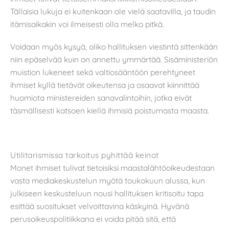
Tällaisia lukuja ei kuitenkaan ole vielä saatavilla, ja taudin
itämisaikakin voi ilmeisesti olla melko pitkä.
Voidaan myös kysyä, oliko hallituksen viestintä sittenkään
niin epäselvää kuin on annettu ymmärtää. Sisäministeriön
muistion lukeneet sekä valtiosääntöön perehtyneet
ihmiset kyllä tietävät oikeutensa ja osaavat kiinnittää
huomiota ministereiden sanavalintoihin, jotka eivät
täsmällisesti katsoen kiellä ihmisiä poistumasta maasta.
Utilitarismissa tarkoitus pyhittää keinot
Monet ihmiset tulivat tietoisiksi maastalähtöoikeudestaan
vasta mediakeskustelun myötä toukokuun alussa, kun
julkiseen keskusteluun nousi hallituksen kritisoitu tapa
esittää suositukset velvoittavina käskyinä. Hyvänä
perusoikeuspolitiikkana ei voida pitää sitä, että