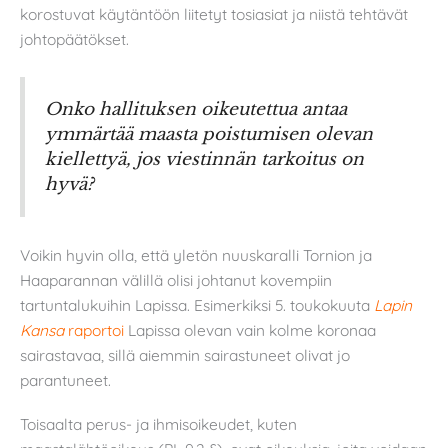
korostuvat käytäntöön liitetyt tosiasiat ja niistä tehtävät
johtopäätökset.
Onko hallituksen oikeutettua antaa
ymmärtää maasta poistumisen olevan
kiellettyä, jos viestinnän tarkoitus on
hyvä?
Voikin hyvin olla, että yletön nuuskaralli Tornion ja
Haaparannan välillä olisi johtanut kovempiin
tartuntalukuihin Lapissa. Esimerkiksi 5. toukokuuta
Lapin
Kansa
raportoi
Lapissa olevan vain kolme koronaa
sairastavaa, sillä aiemmin sairastuneet olivat jo
parantuneet.
Toisaalta perus- ja ihmisoikeudet, kuten