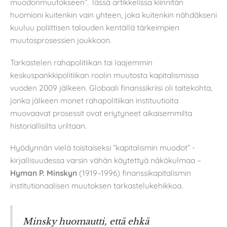
muodonmuutokseen”. Tässä artikkelissa kiinnitän
huomioni kuitenkin vain yhteen, joka kuitenkin nähdäkseni
kuuluu poliittisen talouden kentällä tärkeimpien
muutosprosessien joukkoon.
Tarkastelen rahapolitiikan tai laajemmin
keskuspankkipolitiikan roolin muutosta kapitalismissa
vuoden 2009 jälkeen. Globaali finanssikriisi oli taitekohta,
jonka jälkeen monet rahapolitiikan instituutioita
muovaavat prosessit ovat eriytyneet aikaisemmilta
historiallisilta uriltaan.
Hyödynnän vielä toistaiseksi ”kapitalismin muodot” -
kirjallisuudessa varsin vähän käytettyä näkökulmaa –
Hyman P. Minskyn
(1919–1996) finanssikapitalismin
institutionaalisen muutoksen tarkastelukehikkoa.
Minsky huomautti, että ehkä