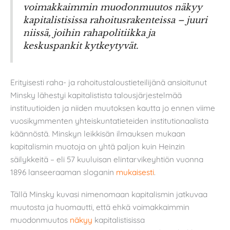
voimakkaimmin muodonmuutos näkyy
kapitalistisissa rahoitusrakenteissa – juuri
niissä, joihin rahapolitiikka ja
keskuspankit kytkeytyvät.
Erityisesti raha- ja rahoitustaloustieteilijänä ansioitunut
Minsky lähestyi kapitalistista talousjärjestelmää
instituutioiden ja niiden muutoksen kautta jo ennen viime
vuosikymmenten yhteiskuntatieteiden institutionaalista
käännöstä. Minskyn leikkisän ilmauksen mukaan
kapitalismin muotoja on yhtä paljon kuin Heinzin
säilykkeitä – eli 57 kuuluisan elintarvikeyhtiön vuonna
1896 lanseeraaman sloganin
mukaisesti
.
Tällä Minsky kuvasi nimenomaan kapitalismin jatkuvaa
muutosta ja huomautti, että ehkä voimakkaimmin
muodonmuutos
näkyy
kapitalistisissa