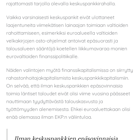
rajattomasti tarjolla olevalla keskuspankkirahalla.
Vaikka varsinaisesti keskuspankit eivät ulottaneet
laajentuneita viimekätisen lainaajan toimiaan valtioiden
rahoittamiseen, esimerkiksi euroalueella valtioiden
velkakirjojen osto-ohjelmat antoivat epäsuorasti ja
talousalueen sääntöjä koetellen liikkumavaraa monien
eurovaltioiden finanssipolitiikalle.
Näiden valintojen myötä finanssikapitalismissa on siirrytty
rahastonhoitajakapitalismista keskuspankkikapitalismiin.
On selvää, että ilman keskuspankkien epäsovinnaisia
toimia läntiset taloudet eivät olisi viime vuosina päässeet
nauttimaan tyydyttävästä talouskasvusta ja
työttömyyden alenemisesta. Ehkei euroaluettakaan olisi
enää olemassa ilman EKP:n väliintuloa.
Ilman keskuspankkien epäsovinnaisia