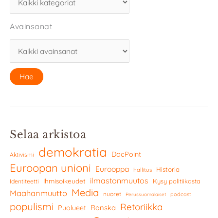
Avainsanat
Selaa arkistoa
demokratia
DocPoint
Aktivismi
Euroopan unioni
Eurooppa
Historia
hallitus
ilmastonmuutos
Ihmisoikeudet
Kysy politiikasta
Identiteetti
Media
Maahanmuutto
nuoret
podcast
Perussuomalaiset
populismi
Retoriikka
Ranska
Puolueet