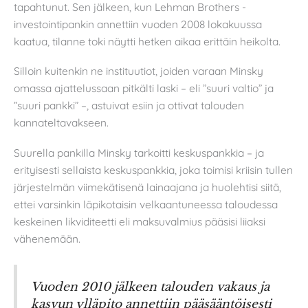
tapahtunut. Sen jälkeen, kun Lehman Brothers -
investointipankin annettiin vuoden 2008 lokakuussa
kaatua, tilanne toki näytti hetken aikaa erittäin heikolta.
Silloin kuitenkin ne instituutiot, joiden varaan Minsky
omassa ajattelussaan pitkälti laski – eli ”suuri valtio” ja
”suuri pankki” –, astuivat esiin ja ottivat talouden
kannateltavakseen.
Suurella pankilla Minsky tarkoitti keskuspankkia – ja
erityisesti sellaista keskuspankkia, joka toimisi kriisin tullen
järjestelmän viimekätisenä lainaajana ja huolehtisi siitä,
ettei varsinkin läpikotaisin velkaantuneessa taloudessa
keskeinen likviditeetti eli maksuvalmius pääsisi liiaksi
vähenemään.
Vuoden 2010 jälkeen talouden vakaus ja
kasvun ylläpito annettiin pääsääntöisesti