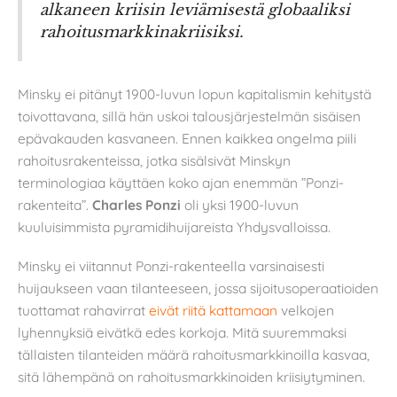
alkaneen kriisin leviämisestä globaaliksi
rahoitusmarkkinakriisiksi.
Minsky ei pitänyt 1900-luvun lopun kapitalismin kehitystä
toivottavana, sillä hän uskoi talousjärjestelmän sisäisen
epävakauden kasvaneen. Ennen kaikkea ongelma piili
rahoitusrakenteissa, jotka sisälsivät Minskyn
terminologiaa käyttäen koko ajan enemmän ”Ponzi-
rakenteita”.
Charles Ponzi
oli yksi 1900-luvun
kuuluisimmista pyramidihuijareista Yhdysvalloissa.
Minsky ei viitannut Ponzi-rakenteella varsinaisesti
huijaukseen vaan tilanteeseen, jossa sijoitusoperaatioiden
tuottamat rahavirrat
eivät riitä kattamaan
velkojen
lyhennyksiä eivätkä edes korkoja. Mitä suuremmaksi
tällaisten tilanteiden määrä rahoitusmarkkinoilla kasvaa,
sitä lähempänä on rahoitusmarkkinoiden kriisiytyminen.