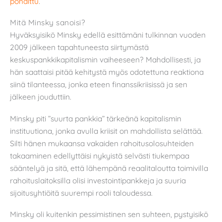
pohdittu
.
Mitä Minsky sanoisi?
Hyväksyisikö Minsky edellä esittämäni tulkinnan vuoden
2009 jälkeen tapahtuneesta siirtymästä
keskuspankkikapitalismin vaiheeseen? Mahdollisesti, ja
hän saattaisi pitää kehitystä myös odotettuna reaktiona
siinä tilanteessa, jonka eteen finanssikriisissä ja sen
jälkeen jouduttiin.
Minsky piti ”suurta pankkia” tärkeänä kapitalismin
instituutiona, jonka avulla kriisit on mahdollista selättää.
Silti hänen mukaansa vakaiden rahoitusolosuhteiden
takaaminen edellyttäisi nykyistä selvästi tiukempaa
sääntelyä ja sitä, että lähempänä reaalitaloutta toimivilla
rahoituslaitoksilla olisi investointipankkeja ja suuria
sijoitusyhtiöitä suurempi rooli taloudessa.
Minsky oli kuitenkin pessimistinen sen suhteen, pystyisikö