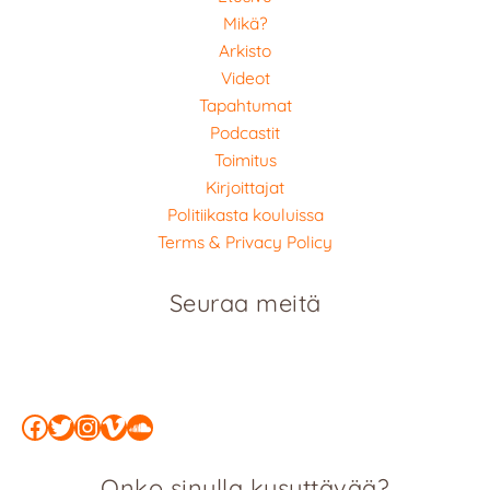
Mikä?
Arkisto
Videot
Tapahtumat
Podcastit
Toimitus
Kirjoittajat
Politiikasta kouluissa
Terms & Privacy Policy
Seuraa meitä
Facebook
Twitter
Instagram
Vimeo
SoundCloud
Onko sinulla kysyttävää?