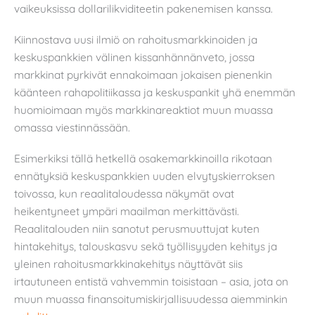
vaikeuksissa dollarilikviditeetin pakenemisen kanssa.
Kiinnostava uusi ilmiö on rahoitusmarkkinoiden ja
keskuspankkien välinen kissanhännänveto, jossa
markkinat pyrkivät ennakoimaan jokaisen pienenkin
käänteen rahapolitiikassa ja keskuspankit yhä enemmän
huomioimaan myös markkinareaktiot muun muassa
omassa viestinnässään.
Esimerkiksi tällä hetkellä osakemarkkinoilla rikotaan
ennätyksiä keskuspankkien uuden elvytyskierroksen
toivossa, kun reaalitaloudessa näkymät ovat
heikentyneet ympäri maailman merkittävästi.
Reaalitalouden niin sanotut perusmuuttujat kuten
hintakehitys, talouskasvu sekä työllisyyden kehitys ja
yleinen rahoitusmarkkinakehitys näyttävät siis
irtautuneen entistä vahvemmin toisistaan – asia, jota on
muun muassa finansoitumiskirjallisuudessa aiemminkin