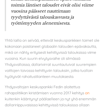
toimia läntiset taloudet eivät olisi viime
vuosina päässeet nauttimaan
tyydyttävästä talouskasvusta ja
työttömyyden alenemisesta.
Yhtä lailla on selvää, etteivät keskuspankkien toimet ole
kokonaan poistaneet globaalin talouden epävakautta,
mikä on nähty erityisesti kehittyvissä talouksissa viime
vuosina. Kun suurin elvytysvaihe oli silmässä
Yhdysvalloissa, dollarivirrat suuntautuivat suurempien
voittojen toivossa kehittyviin talouksiin, jotka tuolloin
hyötyivät rahoitustilanteen muutoksesta.
Yhdysvaltojen keskuspankki Fedin aloitettua
rahapolitiikan kiristämisen vuonna 2017 kehitys
on
kuitenkin kääntynyt päälaelleen ja nyt yhä enemmän
dollaririippuvaisissa kehittyvissä talouksissa ollaan