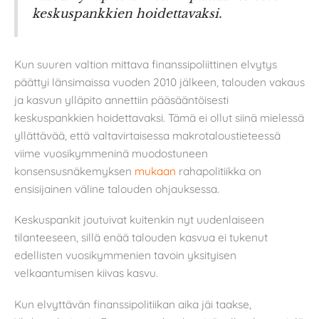
keskuspankkien hoidettavaksi.
Kun suuren valtion mittava finanssipoliittinen elvytys
päättyi länsimaissa vuoden 2010 jälkeen, talouden vakaus
ja kasvun ylläpito annettiin pääsääntöisesti
keskuspankkien hoidettavaksi. Tämä ei ollut siinä mielessä
yllättävää, että valtavirtaisessa makrotaloustieteessä
viime vuosikymmeninä muodostuneen
konsensusnäkemyksen
mukaan
rahapolitiikka on
ensisijainen väline talouden ohjauksessa.
Keskuspankit joutuivat kuitenkin nyt uudenlaiseen
tilanteeseen, sillä enää talouden kasvua ei tukenut
edellisten vuosikymmenien tavoin yksityisen
velkaantumisen kiivas kasvu.
Kun elvyttävän finanssipolitiikan aika jäi taakse,