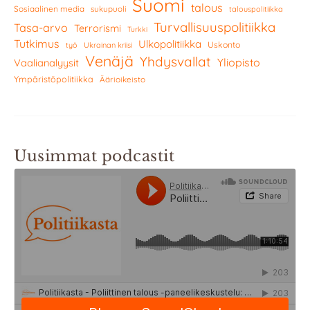
Suomi
talous
Sosiaalinen media
sukupuoli
talouspolitiikka
Turvallisuuspolitiikka
Tasa-arvo
Terrorismi
Turkki
Tutkimus
Ulkopolitiikka
Uskonto
työ
Ukrainan kriisi
Venäjä
Yhdysvallat
Yliopisto
Vaalianalyysit
Ympäristöpolitiikka
Äärioikeisto
Uusimmat podcastit