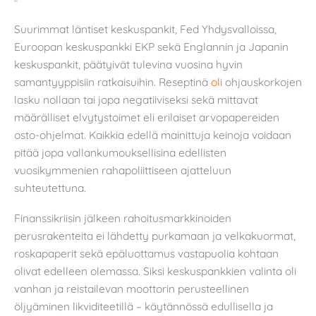
Suurimmat läntiset keskuspankit, Fed Yhdysvalloissa,
Euroopan keskuspankki EKP sekä Englannin ja Japanin
keskuspankit, päätyivät tulevina vuosina hyvin
samantyyppisiin ratkaisuihin. Reseptinä
oli
ohjauskorkojen
lasku nollaan tai jopa negatiiviseksi sekä mittavat
määrälliset elvytystoimet eli erilaiset arvopapereiden
osto-ohjelmat. Kaikkia edellä mainittuja keinoja voidaan
pitää jopa vallankumouksellisina edellisten
vuosikymmenien rahapoliittiseen ajatteluun
suhteutettuna.
Finanssikriisin jälkeen rahoitusmarkkinoiden
perusrakenteita ei lähdetty purkamaan ja velkakuormat,
roskapaperit sekä epäluottamus vastapuolia kohtaan
olivat edelleen olemassa. Siksi keskuspankkien valinta oli
vanhan ja reistailevan moottorin perusteellinen
öljyäminen likviditeetillä – käytännössä edullisella ja