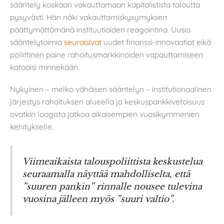
sääntely koskaan vakauttamaan kapitalistista taloutta
pysyvästi. Hän näki vakauttamiskysymyksen
päättymättömänä instituutioiden reagointina. Uusia
sääntelytoimia
seuraisivat
uudet finanssi-innovaatiot eikä
poliittinen paine rahoitusmarkkinoiden vapauttamiseen
katoaisi minnekään.
Nykyinen – melko vähäisen sääntelyn – institutionaalinen
järjestys rahoituksen alueella ja keskuspankkivetoisuus
ovatkin loogista jatkoa aikaisempien vuosikymmenien
kehitykselle.
Viimeaikaista talouspoliittista keskustelua
seuraamalla näyttää mahdolliselta, että
”suuren pankin” rinnalle nousee tulevina
vuosina jälleen myös ”suuri valtio”.