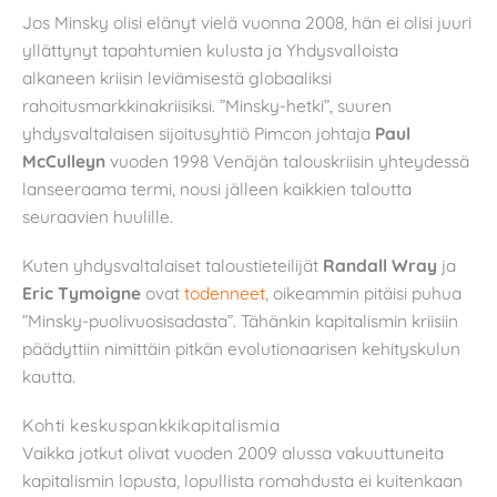
Jos Minsky olisi elänyt vielä vuonna 2008, hän ei olisi juuri
yllättynyt tapahtumien kulusta ja Yhdysvalloista
alkaneen kriisin leviämisestä globaaliksi
rahoitusmarkkinakriisiksi. ”Minsky-hetki”, suuren
yhdysvaltalaisen sijoitusyhtiö Pimcon johtaja
Paul
McCulleyn
vuoden 1998 Venäjän talouskriisin yhteydessä
lanseeraama termi, nousi jälleen kaikkien taloutta
seuraavien huulille.
Kuten yhdysvaltalaiset taloustieteilijät
Randall Wray
ja
Eric Tymoigne
ovat
todenneet
, oikeammin pitäisi puhua
”Minsky-puolivuosisadasta”. Tähänkin kapitalismin kriisiin
päädyttiin nimittäin pitkän evolutionaarisen kehityskulun
kautta.
Kohti keskuspankkikapitalismia
Vaikka jotkut olivat vuoden 2009 alussa vakuuttuneita
kapitalismin lopusta, lopullista romahdusta ei kuitenkaan