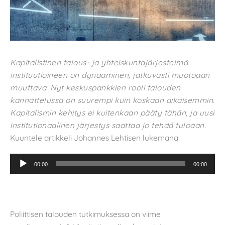
Kapitalistinen talous- ja yhteiskuntajärjestelmä
instituutioineen on dynaaminen, jatkuvasti muotoaan
muuttava. Nyt keskuspankkien rooli talouden
kannattelussa on suurempi kuin koskaan aikaisemmin.
Kapitalismin kehitys ei kuitenkaan pääty tähän, ja uusi
institutionaalinen järjestys saattaa jo tehdä tuloaan.
Kuuntele artikkeli Johannes Lehtisen lukemana:
Äänitoistin
00:00
00:00
Poliittisen talouden tutkimuksessa on viime