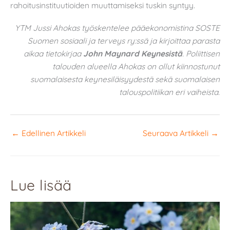
rahoitusinstituutioiden muuttamiseksi tuskin syntyy.
YTM Jussi Ahokas työskentelee pääekonomistina SOSTE
Suomen sosiaali ja terveys ry:ssä ja kirjoittaa parasta
aikaa tietokirjaa
John Maynard Keynesistä
. Poliittisen
talouden alueella Ahokas on ollut kiinnostunut
suomalaisesta keynesiläisyydestä sekä suomalaisen
talouspolitiikan eri vaiheista.
←
Edellinen Artikkeli
Seuraava Artikkeli
→
Lue lisää