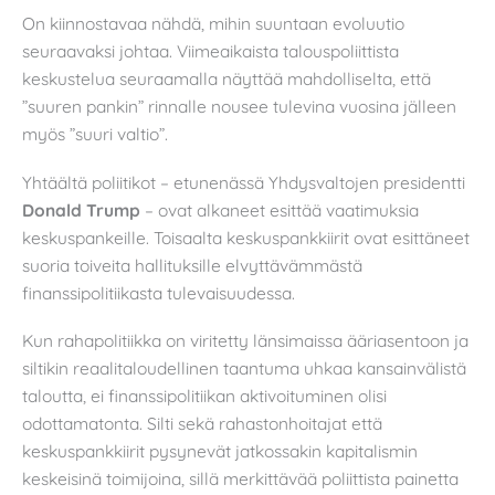
On kiinnostavaa nähdä, mihin suuntaan evoluutio
seuraavaksi johtaa. Viimeaikaista talouspoliittista
keskustelua seuraamalla näyttää mahdolliselta, että
”suuren pankin” rinnalle nousee tulevina vuosina jälleen
myös ”suuri valtio”.
Yhtäältä poliitikot – etunenässä Yhdysvaltojen presidentti
Donald Trump
– ovat alkaneet esittää vaatimuksia
keskuspankeille. Toisaalta keskuspankkiirit ovat esittäneet
suoria toiveita hallituksille elvyttävämmästä
finanssipolitiikasta tulevaisuudessa.
Kun rahapolitiikka on viritetty länsimaissa ääriasentoon ja
siltikin reaalitaloudellinen taantuma uhkaa kansainvälistä
taloutta, ei finanssipolitiikan aktivoituminen olisi
odottamatonta. Silti sekä rahastonhoitajat että
keskuspankkiirit pysynevät jatkossakin kapitalismin
keskeisinä toimijoina, sillä merkittävää poliittista painetta