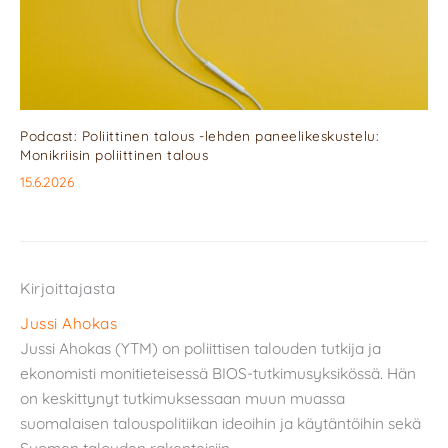
Podcast: Poliittinen talous -lehden paneelikeskustelu:
Monikriisin poliittinen talous
15.6.2026
Kirjoittajasta
Jussi Ahokas
Jussi Ahokas (YTM) on poliittisen talouden tutkija ja
ekonomisti monitieteisessä BIOS-tutkimusyksikössä. Hän
on keskittynyt tutkimuksessaan muun muassa
suomalaisen talouspolitiikan ideoihin ja käytäntöihin sekä