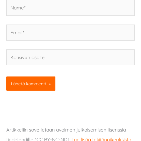
Name*
Email*
Kotisivun
osoite
Artikkeliin sovelletaan avoimen julkaisemisen lisenssiä
tiedelehdille (CC BY-NC-ND).
Lue lisää tekijänoikeuksista
.