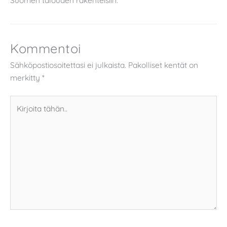
Suomen talouden rakenteisiin.
Kommentoi
Sähköpostiosoitettasi ei julkaista.
Pakolliset kentät on
merkitty
*
Kirjoita
tähän..