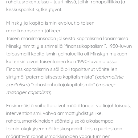
rahoitusrakenteissa – juuri niissä, joihin rahapolitiikka ja
keskuspankit kytkeytyvät.
Minsky ja kapitalismin evoluutio toisen
maailmansodan jälkeen
Toisen maailmansodan jälkeistä kapitalismia länsimaissa
Minsky nimitti yleisnimellä ”finanssikapitalismi”. 1950-luvun
talousmalli kapitalismin ydinalueilla oli Minskyn mukaan
kuitenkin aivan toisenlainen kuin 1990-luvun alussa.
Finanssikapitalismin sisällä oli tapahtunut vähitellen
siirtymä ”paternalistisesta kapitalismista” (
paternalistic
capitalism
) ”rahastonhoitajakapitalismiin” (
money-
manager capitalism
).
Ensimmäistä vaihetta olivat määrittäneet valtiojohtoisuus,
interventionismi, vahva ammattiyhdistysliike,
rahoitusmarkkinoiden sääntely sekä aikaisempaa
toimintakykyisemmät keskuspankit. Toista puolestaan
määrittivät rahoitusmarkkinoiden vapautuminen,