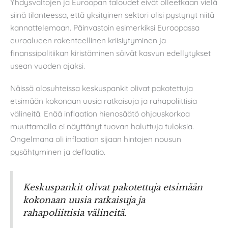
Yhdysvaltojen ja Euroopan taloudet eivät olleetkaan vielä
siinä tilanteessa, että yksityinen sektori olisi pystynyt niitä
kannattelemaan. Päinvastoin esimerkiksi Euroopassa
euroalueen rakenteellinen kriisiytyminen ja
finanssipolitiikan kiristäminen söivät kasvun edellytykset
usean vuoden ajaksi.
Näissä olosuhteissa keskuspankit olivat pakotettuja
etsimään kokonaan uusia ratkaisuja ja rahapoliittisia
välineitä. Enää inflaation hienosäätö ohjauskorkoa
muuttamalla ei näyttänyt tuovan haluttuja tuloksia.
Ongelmana oli inflaation sijaan hintojen nousun
pysähtyminen ja deflaatio.
Keskuspankit olivat pakotettuja etsimään
kokonaan uusia ratkaisuja ja
rahapoliittisia välineitä.