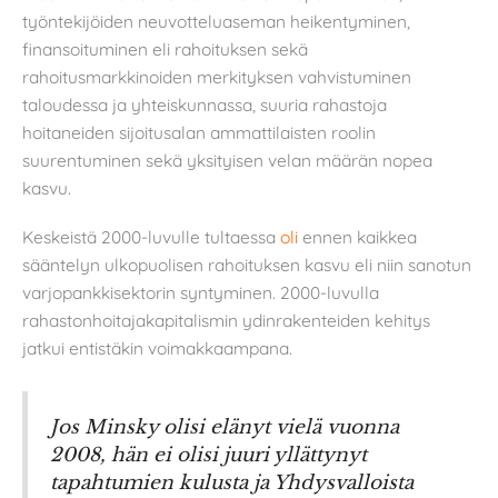
työntekijöiden neuvotteluaseman heikentyminen,
finansoituminen eli rahoituksen sekä
rahoitusmarkkinoiden merkityksen vahvistuminen
taloudessa ja yhteiskunnassa, suuria rahastoja
hoitaneiden sijoitusalan ammattilaisten roolin
suurentuminen sekä yksityisen velan määrän nopea
kasvu.
Keskeistä 2000-luvulle tultaessa
oli
ennen kaikkea
sääntelyn ulkopuolisen rahoituksen kasvu eli niin sanotun
varjopankkisektorin syntyminen. 2000-luvulla
rahastonhoitajakapitalismin ydinrakenteiden kehitys
jatkui entistäkin voimakkaampana.
Jos Minsky olisi elänyt vielä vuonna
2008, hän ei olisi juuri yllättynyt
tapahtumien kulusta ja Yhdysvalloista