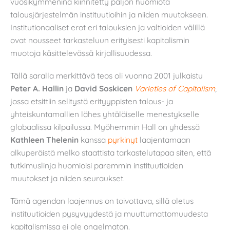
vuosikymmeninä kiinnitetty paljon huomiota
talousjärjestelmän instituutioihin ja niiden muutokseen.
Institutionaaliset erot eri talouksien ja valtioiden välillä
ovat nousseet tarkasteluun erityisesti kapitalismin
muotoja käsittelevässä kirjallisuudessa.
Tällä saralla merkittävä teos oli vuonna 2001 julkaistu
Peter A. Hallin
ja
David Soskicen
Varieties of Capitalism
,
jossa etsittiin selitystä erityyppisten talous- ja
yhteiskuntamallien lähes yhtäläiselle menestykselle
globaalissa kilpailussa. Myöhemmin Hall on yhdessä
Kathleen Thelenin
kanssa
pyrkinyt
laajentamaan
alkuperäistä melko staattista tarkastelutapaa siten, että
tutkimuslinja huomioisi paremmin instituutioiden
muutokset ja niiden seuraukset.
Tämä agendan laajennus on toivottava, sillä oletus
instituutioiden pysyvyydestä ja muuttumattomuudesta
kapitalismissa ei ole ongelmaton.