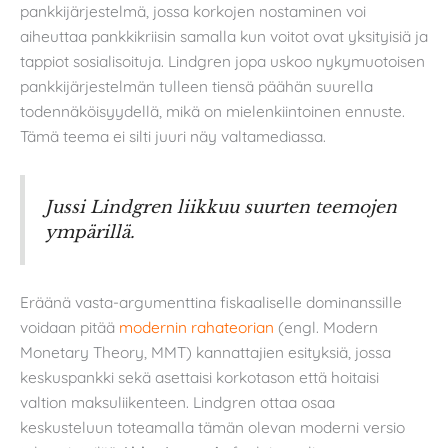
pankkijärjestelmä, jossa korkojen nostaminen voi
aiheuttaa pankkikriisin samalla kun voitot ovat yksityisiä ja
tappiot sosialisoituja. Lindgren jopa uskoo nykymuotoisen
pankkijärjestelmän tulleen tiensä päähän suurella
todennäköisyydellä, mikä on mielenkiintoinen ennuste.
Tämä teema ei silti juuri näy valtamediassa.
Jussi Lindgren liikkuu suurten teemojen
ympärillä.
Eräänä vasta-argumenttina fiskaaliselle dominanssille
voidaan pitää
modernin rahateorian
(engl. Modern
Monetary Theory, MMT) kannattajien esityksiä, jossa
keskuspankki sekä asettaisi korkotason että hoitaisi
valtion maksuliikenteen. Lindgren ottaa osaa
keskusteluun toteamalla tämän olevan moderni versio