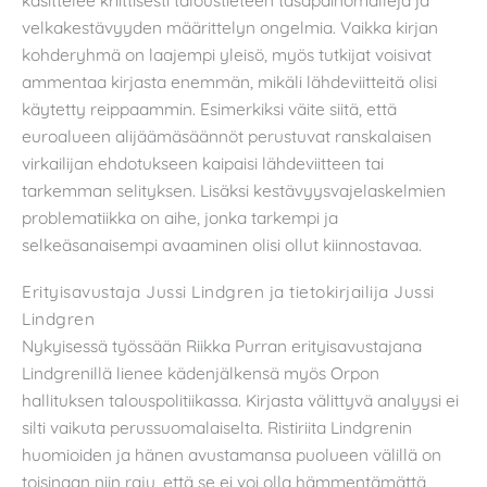
velkakestävyyden määrittelyn ongelmia. Vaikka kirjan
kohderyhmä on laajempi yleisö, myös tutkijat voisivat
ammentaa kirjasta enemmän, mikäli lähdeviitteitä olisi
käytetty reippaammin. Esimerkiksi väite siitä, että
euroalueen alijäämäsäännöt perustuvat ranskalaisen
virkailijan ehdotukseen kaipaisi lähdeviitteen tai
tarkemman selityksen. Lisäksi kestävyysvajelaskelmien
problematiikka on aihe, jonka tarkempi ja
selkeäsanaisempi avaaminen olisi ollut kiinnostavaa.
Erityisavustaja Jussi Lindgren ja tietokirjailija Jussi
Lindgren
Nykyisessä työssään Riikka Purran erityisavustajana
Lindgrenillä lienee kädenjälkensä myös Orpon
hallituksen talouspolitiikassa. Kirjasta välittyvä analyysi ei
silti vaikuta perussuomalaiselta. Ristiriita Lindgrenin
huomioiden ja hänen avustamansa puolueen välillä on
toisinaan niin raju, että se ei voi olla hämmentämättä