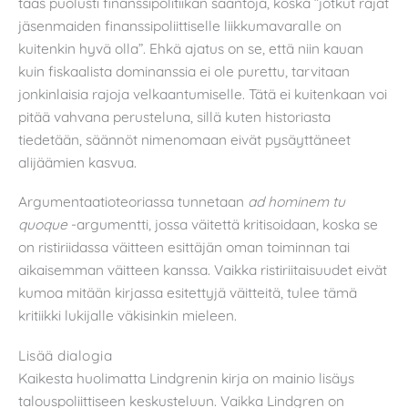
taas puolusti finanssipolitiikan sääntöjä, koska ”jotkut rajat
jäsenmaiden finanssipoliittiselle liikkumavaralle on
kuitenkin hyvä olla”. Ehkä ajatus on se, että niin kauan
kuin fiskaalista dominanssia ei ole purettu, tarvitaan
jonkinlaisia rajoja velkaantumiselle. Tätä ei kuitenkaan voi
pitää vahvana perusteluna, sillä kuten historiasta
tiedetään, säännöt nimenomaan eivät pysäyttäneet
alijäämien kasvua.
Argumentaatioteoriassa tunnetaan
ad hominem tu
quoque
-argumentti, jossa väitettä kritisoidaan, koska se
on ristiriidassa väitteen esittäjän oman toiminnan tai
aikaisemman väitteen kanssa. Vaikka ristiriitaisuudet eivät
kumoa mitään kirjassa esitettyjä väitteitä, tulee tämä
kritiikki lukijalle väkisinkin mieleen.
Lisää dialogia
Kaikesta huolimatta Lindgrenin kirja on mainio lisäys
talouspoliittiseen keskusteluun. Vaikka Lindgren on