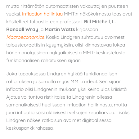
mutta riittämätön automaattisten vakauttajien puutteen
vuoksi.
Inflaation hallintaa
MMT:n näkökulmasta taas ovat
käsitelleet taloustieteen professorit
Bill Mitchell
,
L.
Randall Wray
ja
Martin Watts
kirjassaan
Macroeconomics­
. Koska Lindgren suhtautuu avoimesti
talousteoreettisiin kysymyksiin, olisi kiinnostavaa lukea
hänen analyysiaan nykyaikaisesta MMT-keskustelusta
funktionaalisen rahoituksen sijaan.
Joka tapauksessa Lindgren hylkää funktionaalisen
rahoituksen ja samalla myös MMT:n ideat. Sen sijaan
inflaatio olisi Lindgrenin mukaan yksi keino ulos kriisistä.
Ajatus voi tuntua ristiriitaiselta Lindgrenin ollessa
samanaikaisesti huolissaan inflaation hallinnasta, mutta
juuri inflaatio söisi aktiivisesti velkojen reaaliarvoa. Lisäksi
Lindgren näkee ratkaisun avaimet digitaalisessa
keskuspankkirahassa.