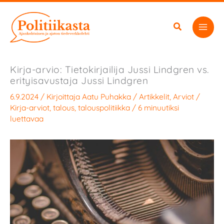
Siirry
sisältöön
Kirja-arvio: Tietokirjailija Jussi Lindgren vs.
erityisavustaja Jussi Lindgren
6.9.2024
/ Kirjoittaja
Aatu Puhakka
/
Artikkelit
,
Arviot
/
Kirja-arviot
,
talous
,
talouspolitiikka
/
6 minuutiksi
luettavaa