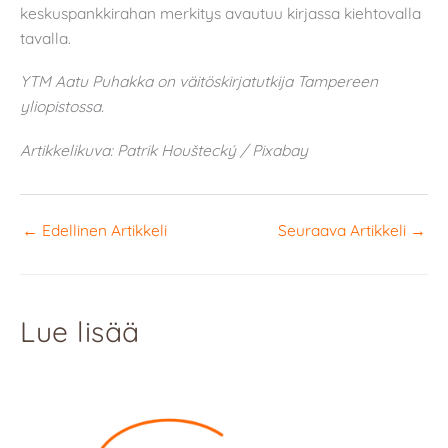
keskuspankkirahan merkitys avautuu kirjassa kiehtovalla
tavalla.
YTM Aatu Puhakka on väitöskirjatutkija Tampereen
yliopistossa.
Artikkelikuva: Patrik Houštecký / Pixabay
←
Edellinen Artikkeli
Seuraava Artikkeli
→
Lue lisää