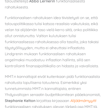
taloustieteilijä
Abba Lernerin
funktionaalisesta
rahoituksesta.
Funktionaalisen rahoituksen idea tiivistetysti on se, että
talouspolitiikassa tulisi katsoa reaalisia vaikutuksia, eikä
velan tai alijäämän taso vielä kerro siitä, onko politiikka
ollut onnistunutta. Valtion kulutuksen tulisi
funktionaalisessa rahoituksessa olla tasolla, joka takaisi
täystyöllisyyden, mutta ei aiheuttaisi inflaatiota.
Lindgrenin mukaan funktionaalisen rahoituksen
ongelmaksi muodostuu inflaation hallinta, sillä sen
kontrollointi finanssipolitiikalla on hidasta ja vaivalloista.
MMT:n kannattajat eivät kuitenkaan pidä funktionaalista
rahoitusta lopullisena totuutena. Esimerkiksi yksi
tunnetuimmista MMT:n kannattajista, entinen
Yhdysvaltojen senaatin budjettikomitean pääekonomisti,
Stephanie Kelton
kirjoittaa kirjassaan
Alijäämämyytti
funktionaalisen rahoituksen olevan tärkeä osa MMT:tä,