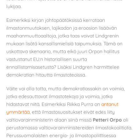
lukijaa.
Esimerkiksi kirjan johtopäätöksissä kerrotaan
ilmastonmuutoksen, lajikadon ja eroosion lisäävän
maahanmuuttoaaltoja, jotka taas voivat Lindgrenin
mukaan lisätä kansallismielisiä taipumuksia. Tämä on
uskottava skenaario, mutta eikö juuri Orpon hallitus
vastustanut EU:n historiallisen suurta
ennallistamisasetusta? Lisäksi Lindgren harmittelee
demokratian hitautta ilmastoteoissa.
Väite voi olla totta, mutta demokratiassakin on voimia,
jotka edesauttavat ilmastotekoja ja voimia, jotka
hidastavat niitä. Esimerkiksi Riikka Purra on
antanut
ymmärtää
, että ilmastosuositukset eivät edes liity
valtiovarainministerin alaan siinä missä
Petteri Orpo
oli
perustamassa valtiovarainministereiden ilmastokoalitiota.
Perussuomalaisten energia- ja ilmastopoliittisessa