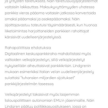
ja yritysten talletuksista. Näin talletussuojajärjestelmät
voitaisiin lakkauttaa. Maksukyvyttömyyden uhatessa
pankkia vieras pääoma voitaisiin jatkossa konvertoida
omaksi pääomaksi ja osakepääomaksi. Näin
sijoittajavastuu toteutuisi täysimääräisesti, kun huonoa
liiketoimintaa harjoittaneiden pankkien rahoittajat
kärsisivät uudelleenjärjestelyissä.
Rahapoliittisia ehdotuksia
Digitaalinen keskuspankkiraha mahdollistaisi myös
valtioiden velkajärjestelyn, sillä velkajärjestelyt
nykyisellään aiheuttaisivat pankkikriisin. Lindgrenin
mukaan esimerkiksi Italian velan uudelleenjärjestely
sulattaisi ”tuhansien miljardien sijoitukset”
pankkijärjestelmän taseessa.
Velkajärjestelyt takaisivat myös laajemman
talouspoliittisen autonomian EMU:n jäsenmaille. Näin
Lindgren päätyy politiikkasuositukseen, jossa on