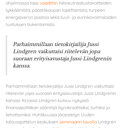
ohjelmassa taas
vaadittiin
hiilineutraaliustavoitteiden
lykkäämistä, päästökaupan lopettamista, turpeen
energiaveron poistoa sekä tuuli- ja aurinkovoimaloiden
luvituksen tiukentamista.
Parhaimmillaan tietokirjailija Jussi
Lindgren vaikuttaisi riitelevän jopa
suoraan erityisavustaja Jussi Lindgrenin
kanssa.
Parhaimmillaan tietokirjailija Jussi Lindgren vaikuttaisi
riitelevän jopa suoraan erityisavustaja Jussi Lindgrenin
kanssa. Kirjassa Lindgren kutsuu nykyisiä
finanssipolitiikan sääntöjä byrokraattisiksi, turhiksi ja
tehottomiksi. Huhtikuussa järjestetyn Uuden
talousajattelun keskuksen
seminaarin tauolla
Lindgren