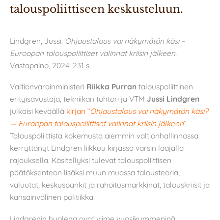
talouspoliittiseen keskusteluun.
Lindgren, Jussi:
Ohjaustalous vai näkymätön käsi –
Euroopan talouspoliittiset valinnat kriisin jälkeen.
Vastapaino, 2024. 231 s.
Valtionvarainministeri
Riikka Purran
talouspoliittinen
erityisavustaja, tekniikan tohtori ja VTM
Jussi Lindgren
julkaisi keväällä
kirjan ”
Ohjaustalous vai näkymätön käsi?
— Euroopan talouspoliittiset valinnat kriisin jälkeen
”
.
Talouspoliittista kokemusta aiemmin valtionhallinnossa
kerryttänyt Lindgren liikkuu kirjassa varsin laajalla
rajauksella. Käsitellyksi tulevat talouspoliittisen
päätöksenteon lisäksi muun muassa talousteoria,
valuutat, keskuspankit ja rahoitusmarkkinat, talouskriisit ja
kansainvälinen politiikka.
Lindgrenin huolena ovat viime vuosikymmeninä