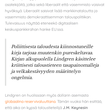
osatekijöitä, jotka sekä liberaalit että vasemmisto voisivat
hyväksyä. Liberaalit saisivat lisää markkinataloutta ja
vasemmisto demokraattisemman talouspolitiikan.
Tulevaisuus näyttää eteneekö digitaalisen
keskuspankkirahan hanke EU:ssa.
Poliittisesta taloudesta kiinnostuneille
kirja tarjoaa muutenkin pureskeltavaa.
Kirjan alkupuolella Lindgren käsittelee
kriittisesti taloustieteen tasapainomalleja
ja velkakestävyyden määrittelyn
ongelmia.
Lindgren on huolissaan myös dollarin asemasta
globaalina reservivaluuttana.
Tämän vuoksi hän esittää,
että aika on kypsä taloustieteilijä
J.M. Keynesin