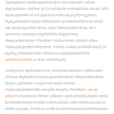
Digitaalinen keskuspankkiraha olisi käteisen rahan
digitaalinen vastine ja turvallisinta mahdollista rahaa, sillä
keskuspankki ei voi ajautua maksukyvyttömyyteen.
Nykyjärjestelmässä talletukset pankkitileillämme eivät
ole keskuspankkirahaa, vaan liikepankkirahaa. Kun
teemme ostoksia käyttötililtä, käytämme
liikepankkirahaa. Pankkien kaatuminen olisikin uhka
maksujärjestelmällemme, minkä vuoksi pankkikriisejä on
pyritty ehkäisemään talletussuojajärjestelmillä,
pankkiunionilla
ja alan sääntelyllä.
Lindgrenin ajatuksena on, että kansalaisten talletusten
ollessa digitaalista keskuspankkirahaa liikepankkirahan
sijaan, pankkien ongelmat eivät uhkaisi
maksujärjestelmää samalla tavalla. Pankkien
vieras
pääoma
koostuisi tämän jälkeen sijoitustodistuksista sekä
korkeakorkoisemmista talletuksista, joita talletussuoja ei
enää suojaisi, mutta ei enää tavanomaisista kotitalouksien