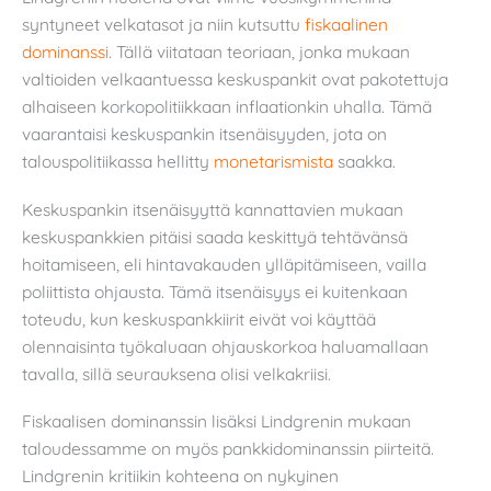
syntyneet velkatasot ja niin kutsuttu
fiskaalinen
dominanssi
. Tällä viitataan teoriaan, jonka mukaan
valtioiden velkaantuessa keskuspankit ovat pakotettuja
alhaiseen korkopolitiikkaan inflaationkin uhalla. Tämä
vaarantaisi keskuspankin itsenäisyyden, jota on
talouspolitiikassa hellitty
monetarismista
saakka.
Keskuspankin itsenäisyyttä kannattavien mukaan
keskuspankkien pitäisi saada keskittyä tehtävänsä
hoitamiseen, eli hintavakauden ylläpitämiseen, vailla
poliittista ohjausta. Tämä itsenäisyys ei kuitenkaan
toteudu, kun keskuspankkiirit eivät voi käyttää
olennaisinta työkaluaan ohjauskorkoa haluamallaan
tavalla, sillä seurauksena olisi velkakriisi.
Fiskaalisen dominanssin lisäksi Lindgrenin mukaan
taloudessamme on myös pankkidominanssin piirteitä.
Lindgrenin kritiikin kohteena on nykyinen