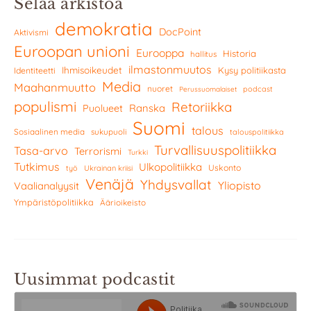
Selaa arkistoa
demokratia
DocPoint
Aktivismi
Euroopan unioni
Eurooppa
Historia
hallitus
ilmastonmuutos
Ihmisoikeudet
Kysy politiikasta
Identiteetti
Media
Maahanmuutto
nuoret
podcast
Perussuomalaiset
populismi
Retoriikka
Ranska
Puolueet
Suomi
talous
Sosiaalinen media
sukupuoli
talouspolitiikka
Turvallisuuspolitiikka
Tasa-arvo
Terrorismi
Turkki
Tutkimus
Ulkopolitiikka
Uskonto
työ
Ukrainan kriisi
Venäjä
Yhdysvallat
Yliopisto
Vaalianalyysit
Ympäristöpolitiikka
Äärioikeisto
Uusimmat podcastit