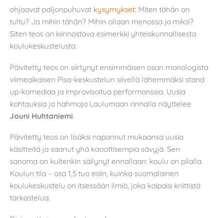
ohjaavat paljonpuhuvat
kysymykset
: Miten tähän on
tultu? Ja mihin tähän? Mihin ollaan menossa ja miksi?
Siten teos on kiinnostava esimerkki yhteiskunnallisesta
koulukeskustelusta.
Päivitetty teos on siirtynyt ensimmäisen osan monologista
viimeaikaisen Pisa-keskustelun siivellä lähemmäksi stand
up-komediaa ja improvisoitua performanssia. Uusia
kohtauksia ja hahmoja Laulumaan rinnalla näyttelee
Jouni Huhtaniemi
.
Päivitetty teos on lisäksi napannut mukaansa uusia
käsitteitä ja saanut yhä kaoottisempia sävyjä. Sen
sanoma on kuitenkin säilynyt ennallaan: koulu on pilalla.
Koulun tila – osa 1,5 tuo esiin, kuinka suomalainen
koulukeskustelu on itsessään ilmiö, joka kaipaisi kriittistä
tarkastelua.