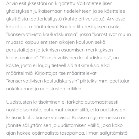
Arvio esityksestäni on kirjoitettu Valtiotieteellisen
yhdistyksen julkaisemaan tiedelehteen ja se käsittelee
yksittäistä teatteriesitystä (kahta eri versiota). Arviossa
kirjoittajat määrittelevät Koulun tila -esityksen osaksi
”konservatiivista kouludiskurssia”, jossa “korostuvat muun
muassa kaipuu entisten aikojen kouluun sekä
perustaitojen ja teknisen osaamisen merkityksen
korostaminen”. ”Konservatiivinen kouludiskurssi”, on
käsite, josta ei löydy tieteellisiä tutkimuksia eikä
määritelmiä. Kirjoittajat itse määrittelevät
”konservatiivisen kouludiskurssin” piirteiksi mm. opettajan
näkökulman ja uudistusten kritiikin.
Uudistusten kritisoiminen ei tarkoita automaattisesti
nostalgisoimista, puhumattakaan siitä, että uudistusten
kritisointi olisi konservatiivista. Kaikissa systeemeissä on
jännite säilyttämisen ja uudistamisen väillä, joka koko
ajan hakee optimaalista tasapainoa. Ilman säilyttämistä