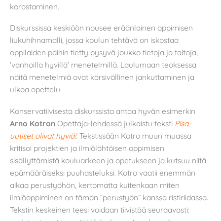
korostaminen.
Diskurssissa keskiöön nousee eräänlainen oppimisen
liukuhihnamalli, jossa koulun tehtävä on iskostaa
oppilaiden päihin tietty pysyvä joukko tietoja ja taitoja,
’vanhoilla hyvillä’ menetelmillä. Laulumaan teoksessa
näitä menetelmiä ovat kärsivällinen jankuttaminen ja
ulkoa opettelu.
Konservatiivisesta diskurssista antaa hyvän esimerkin
Arno Kotron
Opettaja-lehdessä julkaistu teksti
Pisa-
uutiset olivat hyviä!
.
Tekstissään Kotro muun muassa
kritisoi projektien ja ilmiölähtöisen oppimisen
sisällyttämistä kouluarkeen ja opetukseen ja kutsuu niitä
epämääräiseksi puuhasteluksi. Kotro vaatii enemmän
aikaa perustyöhön, kertomatta kuitenkaan miten
ilmiöoppiminen on tämän “perustyön” kanssa ristiriidassa.
Tekstin keskeinen teesi voidaan tiivistää seuraavasti: