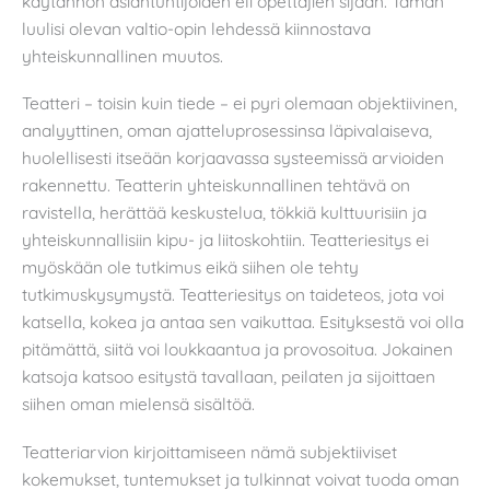
käytännön asiantuntijoiden eli opettajien sijaan. Tämän
luulisi olevan valtio-opin lehdessä kiinnostava
yhteiskunnallinen muutos.
Teatteri – toisin kuin tiede – ei pyri olemaan objektiivinen,
analyyttinen, oman ajatteluprosessinsa läpivalaiseva,
huolellisesti itseään korjaavassa systeemissä arvioiden
rakennettu. Teatterin yhteiskunnallinen tehtävä on
ravistella, herättää keskustelua, tökkiä kulttuurisiin ja
yhteiskunnallisiin kipu- ja liitoskohtiin. Teatteriesitys ei
myöskään ole tutkimus eikä siihen ole tehty
tutkimuskysymystä. Teatteriesitys on taideteos, jota voi
katsella, kokea ja antaa sen vaikuttaa. Esityksestä voi olla
pitämättä, siitä voi loukkaantua ja provosoitua. Jokainen
katsoja katsoo esitystä tavallaan, peilaten ja sijoittaen
siihen oman mielensä sisältöä.
Teatteriarvion kirjoittamiseen nämä subjektiiviset
kokemukset, tuntemukset ja tulkinnat voivat tuoda oman