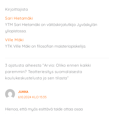
Kirjoittajista
Sari Hietamäki
YTM Sari Hietamäki on väitöskirjatutkija Jyväskylän
yliopistossa.
Ville Mäki
YTK Ville Mäki on filosofian maisteriopiskelija.
3 ajatusta aiheesta “Arvio: Oliko ennen kaikki
paremmin? Teatteriesitys suomalaisesta
koulukeskustelusta ja sen tilasta”
JUKKA
6.10.2024 KLO 15:35
Hienoa, että myös esittävä taide ottaa osaa