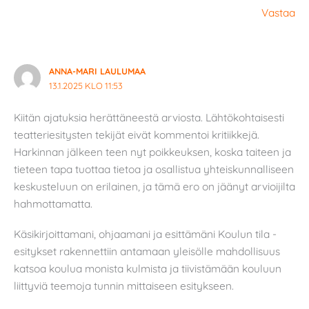
Vastaa
ANNA-MARI LAULUMAA
13.1.2025 KLO 11:53
Kiitän ajatuksia herättäneestä arviosta. Lähtökohtaisesti
teatteriesitysten tekijät eivät kommentoi kritiikkejä.
Harkinnan jälkeen teen nyt poikkeuksen, koska taiteen ja
tieteen tapa tuottaa tietoa ja osallistua yhteiskunnalliseen
keskusteluun on erilainen, ja tämä ero on jäänyt arvioijilta
hahmottamatta.
Käsikirjoittamani, ohjaamani ja esittämäni Koulun tila -
esitykset rakennettiin antamaan yleisölle mahdollisuus
katsoa koulua monista kulmista ja tiivistämään kouluun
liittyviä teemoja tunnin mittaiseen esitykseen.