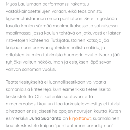
Myös Laulumaan performanssi rakentuu
vastakkainasettelujen varaan, eikä teos onnistu
kyseenalaistamaan omaa positiotaan. Se ei myöskään
tavoita ironian särmää monimutkaisessa ja sotkuisessa
maailmassa, jossa koulun tehtävä on jatkuvasti erilaisten
ristivetojen kohteena. Tutkijataustainen katsoja jää
kaipaamaan purevaa yhteiskunnallista satiiria, ja
erilaisten kulmien tutkimista huumorin avulla. Nauru jää
tyhjäksi valitun näkökulman ja esityksen läpäisevän
vahvan sanoman vuoksi.
Teatteriesitykseltä ei luonnollisestikaan voi vaatia
samanlaisia kriteerejä, kuin esimerkiksi tieteelliseltä
keskustelulta. Olisi kuitenkin suotavaa, että
nimenomaisesti koulun tilaa tarkasteleva esitys ei tutkisi
aihettaan ensisijaisesti helppojen naurujen kautta. Kuten
esimerkiksi
Juha Suoranta
on
kirjoittanut
, suomalainen
koulukeskustelu kaipaa ”perstuntuman paradigman”