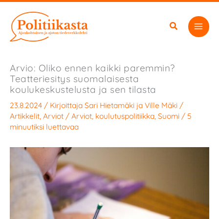
Siirry
sisältöön
Arvio: Oliko ennen kaikki paremmin?
Teatteriesitys suomalaisesta
koulukeskustelusta ja sen tilasta
23.8.2024
/ Kirjoittaja
Sari Hietamäki
ja
Ville Mäki
/
Artikkelit
,
Arviot
/
Arviot
,
koulutuspolitiikka
,
Suomi
/
5
minuutiksi luettavaa