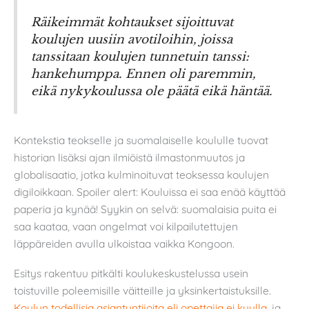
Räikeimmät kohtaukset sijoittuvat
koulujen uusiin avotiloihin, joissa
tanssitaan koulujen tunnetuin tanssi:
hankehumppa. Ennen oli paremmin,
eikä nykykoulussa ole päätä eikä häntää.
Kontekstia teokselle ja suomalaiselle koululle tuovat
historian lisäksi ajan ilmiöistä ilmastonmuutos ja
globalisaatio, jotka kulminoituvat teoksessa koulujen
digiloikkaan. Spoiler alert: Kouluissa ei saa enää käyttää
paperia ja kynää! Syykin on selvä: suomalaisia puita ei
saa kaataa, vaan ongelmat voi kilpailutettujen
läppäreiden avulla ulkoistaa vaikka Kongoon.
Esitys rakentuu pitkälti koulukeskustelussa usein
toistuville poleemisille väitteille ja yksinkertaistuksille.
Koulun todellisia asiantuntijoita eli opettajia ei kuulla
, ja