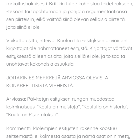
tarkoitushakuisesti. Kritiikin tulee kohdistua taideteokseen,
-tekoon tai tapahtumaan ja pohjata argumentaationsa
sen piirteisiin, eikä väittää siinä olevan sellaisia piirteitä,
joita siinä ei ole.
Vaikuttaa siltä, etteivät Koulun tila -esityksen arvioineet
kirjoittajat ole hahmottaneet esitystä. Kirjoittajat väittävät
esityksessä olleen asioita, joita siellä ei ole, ja toisaalta
unohtavat kokonaisia osuuksia.
JOITAKIN ESIMERKKEJÄ ARVIOSSA OLEVISTA
KONKREETTISISTA VIRHEISTÄ:
Arviossa: Päivitetyn esityksen rungon muodostaa
kolminaisuus: ”Koulu on muistoja”, ”Koululla on historia”,
”Koulu on Pisa-tuloksia”.
Kommentti: Molempien esitysten rakenne koostuu
seitsemästä, ei kolmesta osasta ja nämä osat on nimetty