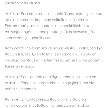
jokaisen osan alussa.
Arviossa: Ensimmäisen osan henkilökohtaisempi painotus
loi validimman kaikupohjan valitulle näkökulmalle. —
Ensimmäistä osaa kannatelleiden henkilökohtaisten
muistojen myötä katoaa päivitetystä teoksesta myös
intensiteetti ja tarinallisuus.
Kommentti: Molemmissa versioissa eli Koulun tila, osa 1 ja
Koulun tila, osa 1,5 on täsmälleen sama alku. Koulu on
muistoja -kohtaus on molemmissa. Sitä ei siis ole poistettu
toisesta versiosta.
Arviossa: Sen sanoma on säilynyt ennallaan: koulu on
pilalla. — Ennen oli paremmin, eikä nykykoulussa ole
päätä eikä häntää.
Kommentti: Kohtauksessa Koulu on muistoja on
runomuotoon muotoiltuja tilanteita, joissa tehdään