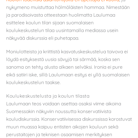
nykymeno muistuttaa hölmöläisten hommaa. Nimestään
ja parodisoivasta otteestaan huolimatta Laulumaa
esittelee koulun tilan sijaan suomalaisen
koulukeskustelun tilaa uusintamalla mediassa usein
näkyvää diskurssia eli puhetapaa.
Moniulotteista ja kriittistä kasvatuskeskustelua toivova ei
löydä esityksestä uusia sävyjä tai särmää, koska sen
sanoma on tehty alusta alkaen selväksi. Ironia ei pure
eikä satiiri iske, sillä Laulumaan esitys ei yllä suomalaisen
koulukeskustelun taakse.
Koulukeskustelusta ja koulun tilasta
Laulumaan teos voidaan asettaa osaksi viime aikoina
Suomessakin näkyviin noussutta konservatiivista
kouludiskurssia. Konservatiivisessa diskurssissa korostuvat
muun muassa kaipuu entisten aikojen kouluun sekä
perustaitojen ja teknisen osaamisen merkityksen