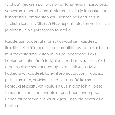
tuloksia”. Teoksen painotus on siirtynyt ensimmäistä osaa
vahvemmin henkilökohtaisista muistoista ja kansakoulun
historiasta suomalaisten koululaisten heikentyneisiin
tuloksiin kansainvälisessä Pisa-oppimistulosten vertailussa
ja oletettuihin syihin tämän taustalla.
Käsittelyyn pääsevät monet kasvatuksen käsitteet.
Ilmoille heitetään opettajan ammatillisuus, tunnetaidot ja
muutosvastarinta, kuten myös pallopedagogiikaksi
Laulumaan nimeämä tutkijoiden uusi innovaatio. Lisäksi
omat roolinsa saavat opettajankoulutukseen tiiviisti
kytkeytyvät käsitteet, kuten itseohjautuvuus, inkluusio,
pelillistäminen, arviointi ja kehollisuus. Räikeimmät
kohtaukset sijoittuvat koulujen uusiin avotiloihin, joissa
tanssitaan koulujen tunnetuin tanssi: hankehumppa.
Ennen oli paremmin, eikä nykykoulussa ole päätä eikä
häntää.