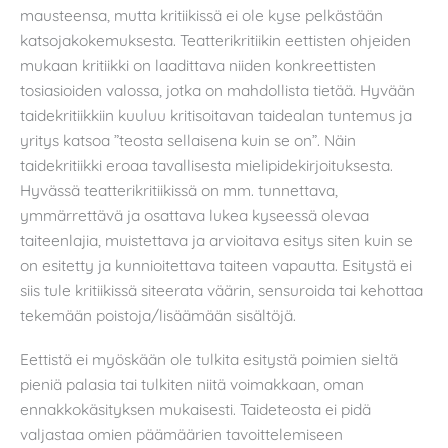
mausteensa, mutta kritiikissä ei ole kyse pelkästään
katsojakokemuksesta. Teatterikritiikin eettisten ohjeiden
mukaan kritiikki on laadittava niiden konkreettisten
tosiasioiden valossa, jotka on mahdollista tietää. Hyvään
taidekritiikkiin kuuluu kritisoitavan taidealan tuntemus ja
yritys katsoa ”teosta sellaisena kuin se on”. Näin
taidekritiikki eroaa tavallisesta mielipidekirjoituksesta.
Hyvässä teatterikritiikissä on mm. tunnettava,
ymmärrettävä ja osattava lukea kyseessä olevaa
taiteenlajia, muistettava ja arvioitava esitys siten kuin se
on esitetty ja kunnioitettava taiteen vapautta. Esitystä ei
siis tule kritiikissä siteerata väärin, sensuroida tai kehottaa
tekemään poistoja/lisäämään sisältöjä.
Eettistä ei myöskään ole tulkita esitystä poimien sieltä
pieniä palasia tai tulkiten niitä voimakkaan, oman
ennakkokäsityksen mukaisesti. Taideteosta ei pidä
valjastaa omien päämäärien tavoittelemiseen