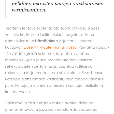
pelkkien teknisten taitojen omaksumisen
varmistaminen.
Teatterin tehtävä ei ole tarjota suoria ratkaisuja edes
valtiolle keskeisten instituutioiden ongelmiin, kuten
esimerkiksi
Ville Hämäläinen
kirjoittaa yliopistoa
kuvaavan
Dosentit -näytelmän arviossa
. Päivitetty
Koulun
tila
välittää yleisiä kokemuksia, mutta sivuuttaa
moniäänisyyden ja sen mahdollistaman kriittisen
reflektion. Siten performanssi uusintaa vallitsevia
diskursseja tarjoamatta uusia näkökulmia. Se ei haasta
katsojaa ajattelemaan kriittisesti, vaan tarjoaa valmiiksi
pureskeltuja ja moneen otteeseen kuultuja mielipiteitä
kulutettavaksi.
Vallitsevalla Pisa-tulosten laskun aikakaudella on
ymmärrettävää ja jopa luonnollista, että vastauksia