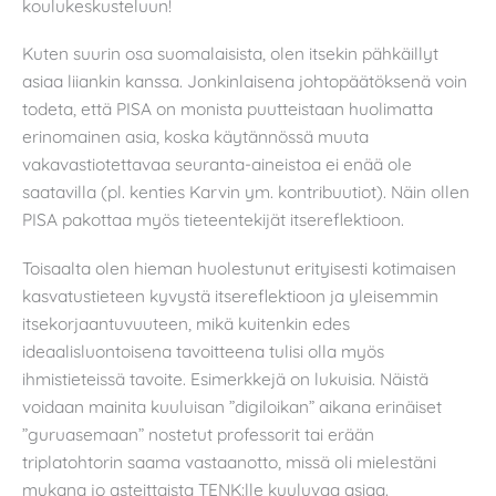
koulukeskusteluun!
Kuten suurin osa suomalaisista, olen itsekin pähkäillyt
asiaa liiankin kanssa. Jonkinlaisena johtopäätöksenä voin
todeta, että PISA on monista puutteistaan huolimatta
erinomainen asia, koska käytännössä muuta
vakavastiotettavaa seuranta-aineistoa ei enää ole
saatavilla (pl. kenties Karvin ym. kontribuutiot). Näin ollen
PISA pakottaa myös tieteentekijät itsereflektioon.
Toisaalta olen hieman huolestunut erityisesti kotimaisen
kasvatustieteen kyvystä itsereflektioon ja yleisemmin
itsekorjaantuvuuteen, mikä kuitenkin edes
ideaalisluontoisena tavoitteena tulisi olla myös
ihmistieteissä tavoite. Esimerkkejä on lukuisia. Näistä
voidaan mainita kuuluisan ”digiloikan” aikana erinäiset
”guruasemaan” nostetut professorit tai erään
triplatohtorin saama vastaanotto, missä oli mielestäni
mukana jo asteittaista TENK:lle kuuluvaa asiaa.