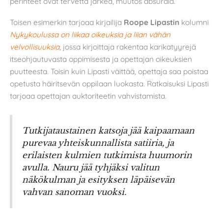
perinteet ovat tervettä järkeä, muutos absurdia.
Toisen esimerkin tarjoaa kirjailija
Roope Lipastin
kolumni
Nykykoulussa on liikaa oikeuksia ja liian vähän
velvollisuuksia
,
jossa kirjoittaja rakentaa karikatyyrejä
itseohjautuvasta oppimisesta ja opettajan oikeuksien
puutteesta. Toisin kuin Lipasti väittää, opettaja saa poistaa
opetusta häiritsevän oppilaan luokasta. Ratkaisuksi Lipasti
tarjoaa opettajan auktoriteetin vahvistamista.
Tutkijataustainen katsoja jää kaipaamaan
purevaa yhteiskunnallista satiiria, ja
erilaisten kulmien tutkimista huumorin
avulla. Nauru jää tyhjäksi valitun
näkökulman ja esityksen läpäisevän
vahvan sanoman vuoksi.