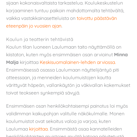
sijaan kokonaisvaltaista tarkastelua. Koulukeskustelun
korjaaminen tuntuu paikoin mahdottomalta tehtävältä,
vaikka vastakkainasetteluista on
toivottu päästävän
eteenpäin jo vuosien ajan
.
Koulun ja teatterin tehtävistä
Koulun tilan luoneen Laulumaan taito näyttämöllä on
kiistaton, kuten myös ensimmäisen osan arvioinut
Minna
Malja
kirjoittaa
Keskisuomalainen-lehden arviossa.
Ensimmäisessä osassa Laulumaan näyttelijäntyö piti
otteessaan, ja menneiden koulumuistojen kautta
värittyvät häpeän, vallankäytön ja väkivallan kokemukset
toivat teokseen synkempiä sävyjä.
Ensimmäisen osan henkilökohtaisempi painotus loi myös
validimman kaikupohjan valitulle näkökulmalle. Monen
koulumuistot ovat sekoitus valoa ja varjoa, kuten
Laulumaa
kirjoittaa
. Ensimmäistä osaa kannatelleiden
henkilökohtaisten muistojen myötä katoaa päivitetystä