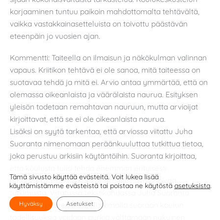
korjaaminen tuntuu paikoin mahdottomalta tehtävältä,
vaikka vastakkainasetteluista on toivottu päästävän
eteenpäin jo vuosien ajan.
Kommentti: Taiteella on ilmaisun ja näkökulman valinnan
vapaus. Kriitikon tehtävä ei ole sanoa, mitä taiteessa on
suotavaa tehdä ja mitä ei. Arvio antaa ymmärtää, että on
olemassa oikeanlaista ja väärälaista naurua. Esityksen
yleisön todetaan remahtavan nauruun, mutta arvioijat
kirjoittavat, että se ei ole oikeanlaista naurua.
Lisäksi on syytä tarkentaa, että arviossa viitattu Juha
Suoranta nimenomaan peräänkuuluttaa tutkittua tietoa,
joka perustuu arkisiin käytäntöihin. Suoranta kirjoittaa,
että koulusta tulisi tehdä enemmän erityisesti
Tämä sivusto käyttää evästeitä. Voit lukea lisää
etnografista, arkea konkreettisesti havainnoivaa
käyttämistämme evästeistä tai poistaa ne käytöstä
asetuksista
.
tutkimusta. Viitatussa tekstikohdassa Juha Suoranta
toteaa tarkalleen näin: “Tutkimalla suoraan koulun
Hyväksy
Asetukset
todellisuuksia voidaan pyrkiä välttämään nykyinen