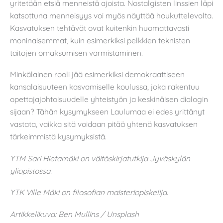
yritetään etsiä menneistä ajoista. Nostalgisten linssien läpi
katsottuna menneisyys voi myös näyttää houkuttelevalta.
Kasvatuksen tehtävät ovat kuitenkin huomattavasti
moninaisemmat, kuin esimerkiksi pelkkien teknisten
taitojen omaksumisen varmistaminen.
Minkälainen rooli jää esimerkiksi demokraattiseen
kansalaisuuteen kasvamiselle koulussa, joka rakentuu
opettajajohtoisuudelle yhteistyön ja keskinäisen dialogin
sijaan? Tähän kysymykseen Laulumaa ei edes yrittänyt
vastata, vaikka sitä voidaan pitää yhtenä kasvatuksen
tärkeimmistä kysymyksistä.
YTM Sari Hietamäki on väitöskirjatutkija Jyväskylän
yliopistossa.
YTK Ville Mäki on filosofian maisteriopiskelija.
Artikkelikuva: Ben Mullins / Unsplash