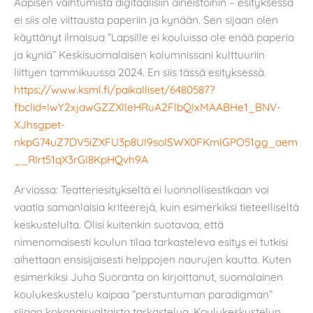
Aapisen vaihtumista digitaalisiin aineistoihin – esityksessä
ei siis ole viittausta paperiin ja kynään. Sen sijaan olen
käyttänyt ilmaisua ”Lapsille ei kouluissa ole enää paperia
ja kyniä” Keskisuomalaisen kolumnissani kulttuuriin
liittyen tammikuussa 2024. En siis tässä esityksessä.
https://www.ksml.fi/paikalliset/6480587?
fbclid=IwY2xjawGZZXlleHRuA2FlbQIxMAABHe1_BNV-
XJhsgpet-
nkpG74uZ7DV5iZXFU3p8UI9soISWX0FKmIGPO51gg_aem
__RIrt51qX3rGI8KpHQvh9A
Arviossa: Teatteriesitykseltä ei luonnollisestikaan voi
vaatia samanlaisia kriteerejä, kuin esimerkiksi tieteelliseltä
keskustelulta. Olisi kuitenkin suotavaa, että
nimenomaisesti koulun tilaa tarkasteleva esitys ei tutkisi
aihettaan ensisijaisesti helppojen naurujen kautta. Kuten
esimerkiksi Juha Suoranta on kirjoittanut, suomalainen
koulukeskustelu kaipaa ”perstuntuman paradigman”
sijaan kokonaisvaltaista tarkastelua. Koulukeskustelun