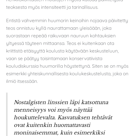
teoksesta myös intensiteetti ja tarinallisuus.
Entistä vahvemmin huumorin keinoihin nojaava päivitetty
teos onnistuu kyllä naurattamaan yleisöään, joka
suorastaan repeää raikuvaan nauruun kohtauksien
yltyessä täyteen mittaansa. Teos ei kuitenkaan ota
kriittistä etäisyyttä koulusta käytävään keskusteluun,
vaan se päätyy toisintamaan konservatiivista
kouludiskurssia huumorilla höystettynä. Siten se on myös
esimerkki yhteiskunnallisesta koulukeskustelusta, joka on
ilmiö itsessään.
Nostalgisten linssien läpi katsottuna
menneisyys voi myös näyttää
houkuttelevalta. Kasvatuksen tehtävät
ovat kuitenkin huomattavasti
moninaisemmat, kuin esimerkiksi