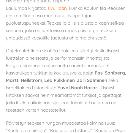
Riviopettajan puolustuspuhe
Laulumaa kirjoittaa
sivuillaan
, kuinka Koulun tila -teoksen
ensimmäinen osa muotoutui riviopettajan
puolustuspuheeksi. Teoksella oli siis alusta alkaen selkeä
sanoma, joka on luettavissa myös päivitetyn teoksen
yhteydessä katsojille jaetusta ohjelmalehtisestä.
Ohjelmalehtinen sisältää teoksen esittelytekstin lisäksi
luettelon aineistosta ja performanssin innoittajista.
Erityismaininnan Laulumaalta saavat suomalaiset
kasvatuksen tutkijat ja koulutusvaikuttajat
Pasi Sahlberg
,
Martti Hellström
,
Lea Pulkkinen
,
Jari Salminen
sekä
israelilainen historioitsija
Yuval Noah Harari
. Lisäksi
kiitoksen saavat ne nimeämättömät tutkijat ja opettajat,
joita itsekin aikoinaan sijaisena toiminut Laulumaa on
teostaan varten haastatellut.
Päivitetyn teoksen rungon muodostaa kolminaisuus:
“Koulu on muistoja”, “Koululla on historia”, “Koulu on Pisa-