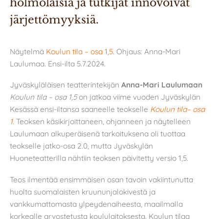
hölmöläisiä ja tutkijat innovoivat 
järjettömyyksiä.
Näytelmä
Koulun tila – osa 1,5
. Ohjaus: Anna-Mari
Laulumaa. Ensi-ilta 5.7.2024.
Jyväskyläläisen teatterintekijän
Anna-Mari Laulumaan
Koulun tila – osa 1,5
on jatkoa viime vuoden Jyväskylän
Kesässä ensi-iltansa saaneelle teokselle
Koulun tila– osa
1
.
Teoksen käsikirjoittaneen, ohjanneen ja näytelleen
Laulumaan alkuperäisenä tarkoituksena oli tuottaa
teokselle jatko-osa 2.0, mutta Jyväskylän
Huoneteatterilla nähtiin teoksen päivitetty versio 1,5.
Teos ilmentää ensimmäisen osan tavoin vakiintunutta
huolta suomalaisten kruununjalokivestä ja
vankkumattomasta ylpeydenaiheesta, maailmalla
korkealle arvostetusta koululaitoksesta. Koulun tilaa