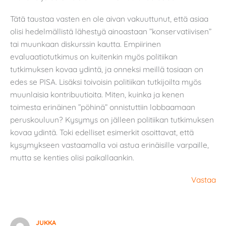
Tätä taustaa vasten en ole aivan vakuuttunut, että asiaa
olisi hedelmällistä lähestyä ainoastaan ”konservatiivisen”
tai muunkaan diskurssin kautta. Empiirinen
evaluaatiotutkimus on kuitenkin myös politiikan
tutkimuksen kovaa ydintä, ja onneksi meillä tosiaan on
edes se PISA. Lisäksi toivoisin politiikan tutkijoilta myös
muunlaisia kontribuutioita. Miten, kuinka ja kenen
toimesta erinäinen ”pöhinä” onnistuttiin lobbaamaan
peruskouluun? Kysymys on jälleen politiikan tutkimuksen
kovaa ydintä. Toki edelliset esimerkit osoittavat, että
kysymykseen vastaamalla voi astua erinäisille varpaille,
mutta se kenties olisi paikallaankin.
Vastaa
JUKKA