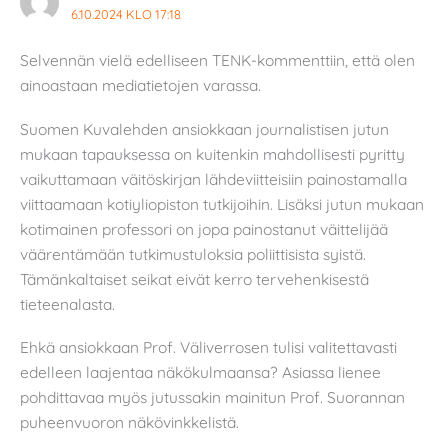
6.10.2024 KLO 17:18
Selvennän vielä edelliseen TENK-kommenttiin, että olen
ainoastaan mediatietojen varassa.
Suomen Kuvalehden ansiokkaan journalistisen jutun
mukaan tapauksessa on kuitenkin mahdollisesti pyritty
vaikuttamaan väitöskirjan lähdeviitteisiin painostamalla
viittaamaan kotiyliopiston tutkijoihin. Lisäksi jutun mukaan
kotimainen professori on jopa painostanut väittelijää
väärentämään tutkimustuloksia poliittisista syistä.
Tämänkaltaiset seikat eivät kerro tervehenkisestä
tieteenalasta.
Ehkä ansiokkaan Prof. Väliverrosen tulisi valitettavasti
edelleen laajentaa näkökulmaansa? Asiassa lienee
pohdittavaa myös jutussakin mainitun Prof. Suorannan
puheenvuoron näkövinkkelistä.