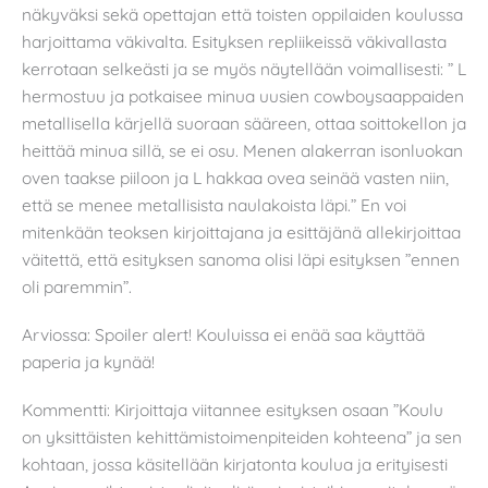
näkyväksi sekä opettajan että toisten oppilaiden koulussa
harjoittama väkivalta. Esityksen repliikeissä väkivallasta
kerrotaan selkeästi ja se myös näytellään voimallisesti: ” L
hermostuu ja potkaisee minua uusien cowboysaappaiden
metallisella kärjellä suoraan sääreen, ottaa soittokellon ja
heittää minua sillä, se ei osu. Menen alakerran isonluokan
oven taakse piiloon ja L hakkaa ovea seinää vasten niin,
että se menee metallisista naulakoista läpi.” En voi
mitenkään teoksen kirjoittajana ja esittäjänä allekirjoittaa
väitettä, että esityksen sanoma olisi läpi esityksen ”ennen
oli paremmin”.
Arviossa: Spoiler alert! Kouluissa ei enää saa käyttää
paperia ja kynää!
Kommentti: Kirjoittaja viitannee esityksen osaan ”Koulu
on yksittäisten kehittämistoimenpiteiden kohteena” ja sen
kohtaan, jossa käsitellään kirjatonta koulua ja erityisesti