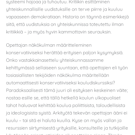
systeemi hajoaa ja tuhoutuu. Kritiikin esittäminen
yhteiskunnallisille uudistuksille on terve piirre ja kuuluu
vapaaseen demokratiaan. Historia on täynnä esimerkkejä
siitä, että uudistuksia on yhteiskunnissa toteutettu ilman
kritiikkiä – ja myös hyvin kammottavin seurauksin.
Opettajan näkökulman määritteleminen
konservatiiviseksi herättää erityisen paljon kysymyksiä.
Onko vastakkainasettelu yhteiskunnassamme
kehittymässä sellaiseen suuntaan, että opettajien eli työn
tosiasiallisten tekijöiden näkökulma määritellään
automaattisesti konservatiiviseksi kouludiskurssiksi?
Paradoksaalisesti tämä juuri oli esityksen keskeinen väite;
nostaa esille se, että tällä hetkellä koulun ulkopuoliset
tahot haluavat kehittää koulua poliittisista, taloudellisista
ja ideologisista syistä. Arkityötä tekevän opettajan ääni ei
kuulu – tai sitä ei haluta kuulla. Kyse on myös vallan ja
resurssien siirtymisestä yrityksille, konsulteille ja tutkijoille