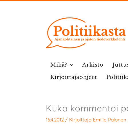
Siirry
sisältöön
Mikä?
Arkisto
Juttu
Kirjoittajaohjeet
Politii
Kuka kommentoi po
16.4.2012
/ Kirjoittaja
Emilia Palonen