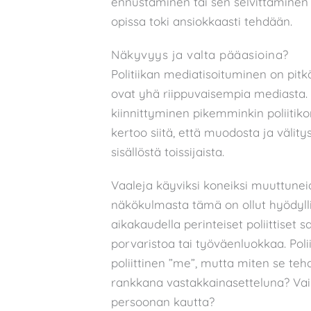
ennustaminen tai sen selvittäminen k
opissa toki ansiokkaasti tehdään.
Näkyvyys ja valta pääasioina?
Politiikan mediatisoituminen on pitkää
ovat yhä riippuvaisempia mediasta. 
kiinnittyminen pikemminkin poliitiko
kertoo siitä, että muodosta ja välity
sisällöstä toissijaista.
Vaaleja käyviksi koneiksi muuttunei
näkökulmasta tämä on ollut hyödyllis
aikakaudella perinteiset poliittiset 
porvaristoa tai työväenluokkaa. Poli
poliittinen ”me”, mutta miten se t
rankkana vastakkainasetteluna? Vai
persoonan kautta?