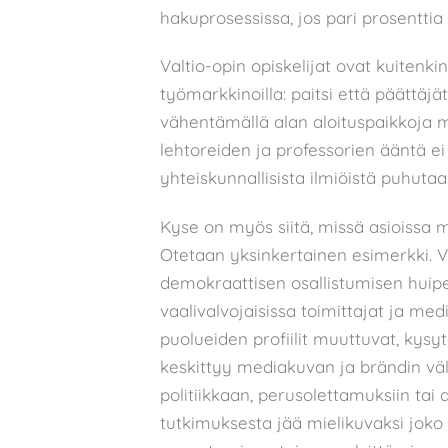
hakuprosessissa, jos pari prosenttia 
Valtio-opin opiskelijat ovat kuitenk
työmarkkinoilla: paitsi että päättäjä
vähentämällä alan aloituspaikkoja m
lehtoreiden ja professorien ääntä ei u
yhteiskunnallisista ilmiöistä puhutaa
Kyse on myös siitä, missä asioissa me
Otetaan yksinkertainen esimerkki. Va
demokraattisen osallistumisen huip
vaalivalvojaisissa toimittajat ja medi
puolueiden profiilit muuttuvat, kysy
keskittyy mediakuvan ja brändin vä
politiikkaan, perusolettamuksiin tai 
tutkimuksesta jää mielikuvaksi joko