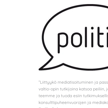
”Liittyykö mediatisoituminen ja pas
valtio-opin tutkijoina katsoa peiliin
teemme ja tuoda esiin tutkimukselli
konsulttipuheenvuorojen ja mediako