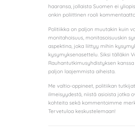
haaransa, jollaista Suomen ei yliopisto
onkin poliittinen rooli kommentaattor
Politiikka on paljon muutakin kuin va
monitahoisuus, monitasoisuuskin synt
aspektina, joka liittyy mihin kysym
kysymyksenasettelu. Siksi tälläkin V
Rauhantutkimusyhdistyksen kanssa y
paljon laajemmista aiheista.
Me valtio-oppineet, politiikan tutkija
ilmeisyydestä, niistä asioista jotka 
kohteita sekä kommentoimme merkitt
Tervetuloa keskustelemaan!