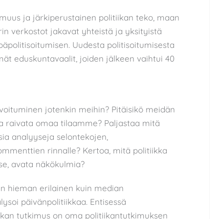
muus ja järkiperustainen politiikan teko, maan
rin verkostot jakavat yhteistä ja yksityistä
päpolitisoitumisen. Uudesta politisoitumisesta
ät eduskuntavaalit, joiden jälkeen vaihtui 40
ivoituminen jotenkin meihin? Pitäisikö meidän
n, ja raivata omaa tilaamme? Paljastaa mitä
sia analyyseja selontekojen,
menttien rinnalle? Kertoa, mitä politiikka
kyse, avata näkökulmia?
n hieman erilainen kuin median
oi päivänpolitiikkaa. Entisessä
ikan tutkimus on oma politiikantutkimuksen