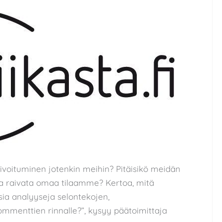
sivoituminen jotenkin meihin? Pitäisikö meidän
, ja raivata omaa tilaamme? Kertoa, mitä
sia analyyseja selontekojen,
mmenttien rinnalle?”, kysyy päätoimittaja