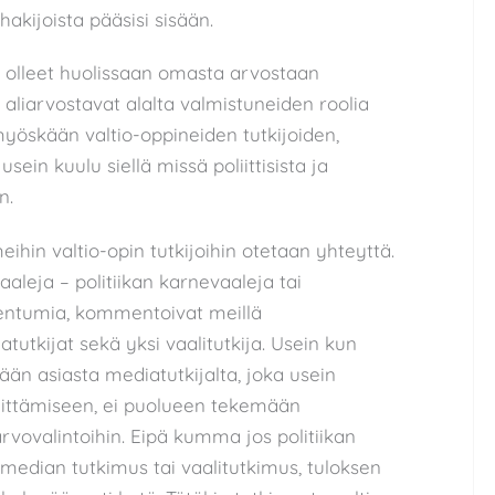
hakijoista pääsisi sisään.
in olleet huolissaan omasta arvostaan
t aliarvostavat alalta valmistuneiden roolia
yöskään valtio-oppineiden tutkijoiden,
sein kuulu siellä missä poliittisista ja
n.
ihin valtio-opin tutkijoihin otetaan yhteyttä.
aleja – politiikan karnevaaleja tai
entumia, kommentoivat meillä
atutkijat sekä yksi vaalitutkija. Usein kun
tään asiasta mediatutkijalta, joka usein
littämiseen, ei puolueen tekemään
arvovalintoihin. Eipä kumma jos politiikan
 median tutkimus tai vaalitutkimus, tuloksen