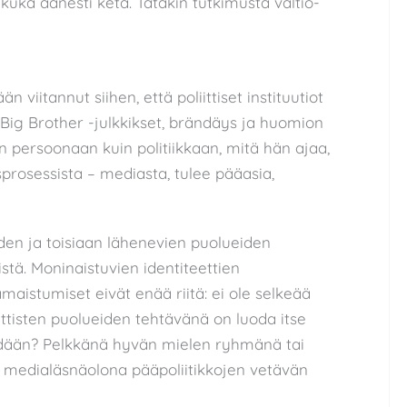
uka äänesti ketä. Tätäkin tutkimusta valtio-
n viitannut siihen, että poliittiset instituutiot
Big Brother -julkkikset, brändäys ja huomion
n persoonaan kuin politiikkaan, mitä hän ajaa,
sprosessista – mediasta, tulee pääasia,
den ja toisiaan lähenevien puolueiden
tä. Moninaistuvien identiteettien
samaistumiset eivät enää riitä: ei ole selkeää
ittisten puolueiden tehtävänä on luoda itse
ehdään? Pelkkänä hyvän mielen ryhmänä tai
 medialäsnäolona pääpoliitikkojen vetävän