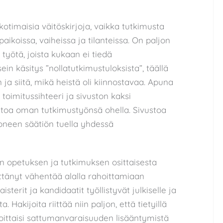
kotimaisia väitöskirjoja, vaikka tutkimusta
aikoissa, vaiheissa ja tilanteissa. On paljon
 työtä, joista kukaan ei tiedä
ein käsitys ”nollatutkimustuloksista”, täällä
 ja siitä, mikä heistä oli kiinnostavaa. Apuna
toimitussihteeri ja sivuston kaksi
ustoa oman tutkimustyönsä ohella. Sivustoa
Koneen säätiön tuella yhdessä
pin opetuksen ja tutkimuksen osittaisesta
ttänyt vähentää alalla rahoittamiaan
sterit ja kandidaatit työllistyvät julkiselle ja
. Hakijoita riittää niin paljon, että tietyillä
oittaisi sattumanvaraisuuden lisääntymistä