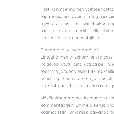
Politiikan näennäinen vaihtoehdotto
tapa, jossa eri tavoin nimetyt sisäpii
hyvää toisilleen, on saanut aikaan e
taas kertovat esimerkiksi viimeisimm
prosenttia kansanedustajista.
Pinnan alle ja pidemmälle?
Liittyykö mediatisoituminen ja pass
valtio-opin tutkijoina katsoa peilii
teemme ja tuoda esiin tutkimukselli
konsulttipuheenvuorojen ja mediakom
on, mistä poliittisissa ilmiöissä on 
Näkökulmamme politiikkaan on usei
kommentaarien. Emme yleensä analys
kotimaassani Unkarissa päivänpoliti