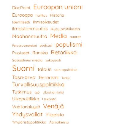
Euroopan unioni
DocPoint
Eurooppa
Historia
hallitus
Ihmisoikeudet
Identiteetti
ilmastonmuutos
Kysy politiikasta
Media
Maahanmuutto
nuoret
populismi
podcast
Perussuomalaiset
Retoriikka
Ranska
Puolueet
Sosiaalinen media
sukupuoli
Suomi
talous
talouspolitiikka
Tasa-arvo
Terrorismi
Turkki
Turvallisuuspolitiikka
Tutkimus
työ
Ukrainan kriisi
Ulkopolitiikka
Uskonto
Venäjä
Vaalianalyysit
Yhdysvallat
Yliopisto
Ympäristöpolitiikka
Äärioikeisto