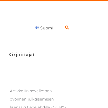
Suomi
s
Kirjoittajat
Artikkeliin sovelletaan
avoimen julkaisemisen
lisenssiä tiedelehdille (CC BY-