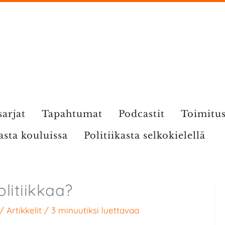
sarjat
Tapahtumat
Podcastit
Toimitu
kasta kouluissa
Politiikasta selkokielellä
litiikkaa?
/
Artikkelit
/
3 minuutiksi luettavaa