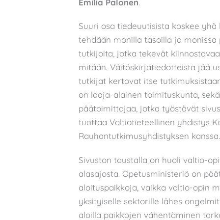
Emilia Palonen
.
Suuri osa tiedeuutisista koskee yhä 
tehdään monilla tasoilla ja monissa p
tutkijoita, jotka tekevät kiinnostavaa
mitään. Väitöskirjatiedotteista jää us
tutkijat kertovat itse tutkimuksistaan
on laaja-alainen toimituskunta, sekä 
päätoimittajaa, jotka työstävät siv
tuottaa Valtiotieteellinen yhdistys 
Rauhantutkimusyhdistyksen kanssa.
Sivuston taustalla on huoli valtio-o
alasajosta. Opetusministeriö on pää
aloituspaikkoja, vaikka valtio-opin mai
yksityiselle sektorille lähes ongelmitta
aloilla paikkojen vähentäminen tark