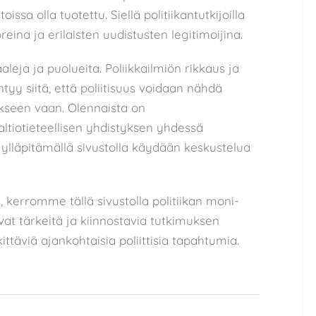
issa olla tuotettu. Siellä politiikantutkijoilla
eina ja erilaisten uudistusten legitimoijina.
aleja ja puolueita. Poliikkailmiön rikkaus ja
yy siitä, että poliitisuus voidaan nähdä
ykseen vaan. Olennaista on
altiotieteellisen yhdistyksen yhdessä
lläpitämällä sivustolla käydään keskustelua
t, kerromme tällä sivustolla politiikan moni-
ovat tärkeitä ja kiinnostavia tutkimuksen
äviä ajankohtaisia poliittisia tapahtumia.