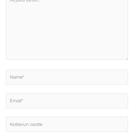
tähän..
Name*
Email*
Kotisivun
osoite