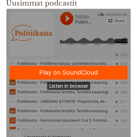
Uusimmat podcastit