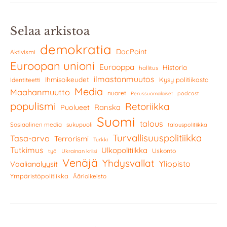
Selaa arkistoa
demokratia
DocPoint
Aktivismi
Euroopan unioni
Eurooppa
Historia
hallitus
ilmastonmuutos
Ihmisoikeudet
Kysy politiikasta
Identiteetti
Media
Maahanmuutto
nuoret
podcast
Perussuomalaiset
populismi
Retoriikka
Ranska
Puolueet
Suomi
talous
Sosiaalinen media
sukupuoli
talouspolitiikka
Turvallisuuspolitiikka
Tasa-arvo
Terrorismi
Turkki
Tutkimus
Ulkopolitiikka
Uskonto
työ
Ukrainan kriisi
Venäjä
Yhdysvallat
Yliopisto
Vaalianalyysit
Ympäristöpolitiikka
Äärioikeisto