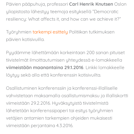
Päivien pääpuhuja, professori
Carl Henrik Knutsen
Oslon
yliopistosta lähestyy teemoja esityksellä ”Democratic
resiliency: What affects it, and how can we achieve it?”
Työryhmien
tarkempi esittely
Politiikan tutkimuksen
päivien kotisivuilla.
Pyydämme lähettämään korkeintaan 200 sanan pituiset
tiivistelmät ilmoittautumisen yhteydessä e-lomakkeella
viimeistään maanantaina 29.1.2016
. Linkki lomakkeelle
löytyy sekä alla että konferenssin kotisivuilta.
Osallistuminen konferenssiin ja konferenssi-illalliselle
vahvistetaan maksamalla osallistumismaksu ja illalliskortti
viimeistään 29.2.2016. Hyväksytyistä tiivistelmistä
lähetetään konferenssipaperi tai esitys työryhmien
vetäjien antamien tarkempien ohjeiden mukaisesti
viimeistään perjantaina 4.3.2016.