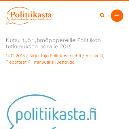
Siirry
sisältöön
Kutsu työryhmäpapereille Politiikan
tutkimuksen päiville 2016
14.12.2015
/ Kirjoittaja
Politiikasta lehti
/
Artikkelit
,
Tiedotteet
/
1 minuutiksi luettavaa