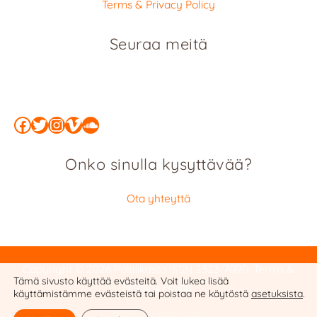
Terms & Privacy Policy
Seuraa meitä
Facebook
Twitter
Instagram
Vimeo
SoundCloud
Onko sinulla kysyttävää?
Ota yhteyttä
Copyright © 2026 Politiikasta
ISSN 2323-7090
:
Terms &
Tämä sivusto käyttää evästeitä. Voit lukea lisää
Privacy Policy
käyttämistämme evästeistä tai poistaa ne käytöstä
asetuksista
.
Website by Cobalt Studio