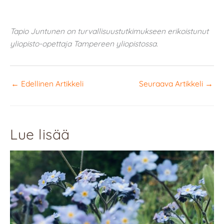
Tapio Juntunen on turvallisuustutkimukseen erikoistunut
yliopisto-opettaja Tampereen yliopistossa.
←
Edellinen Artikkeli
Seuraava Artikkeli
→
Lue lisää