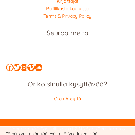
Kirjoittajat
Politiikasta kouluissa
Terms & Privacy Policy
Seuraa meitä
Facebook
Twitter
Instagram
Vimeo
SoundCloud
Onko sinulla kysyttävää?
Ota yhteyttä
Copyright © 2026 Politiikasta
ISSN 2323-7090
:
Terms &
Tämä sivusto käyttää evästeitä. Voit lukea lisää