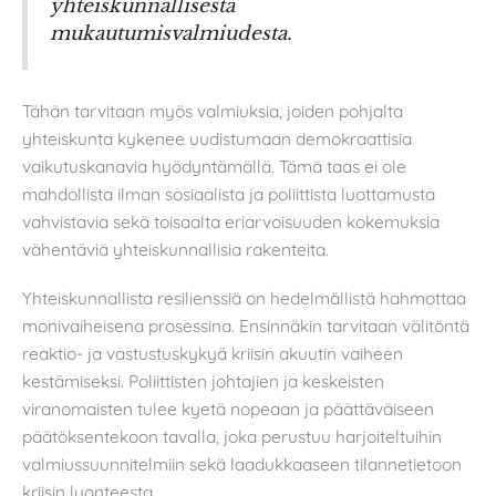
yhteiskunnallisesta
mukautumisvalmiudesta.
Tähän tarvitaan myös valmiuksia, joiden pohjalta
yhteiskunta kykenee uudistumaan demokraattisia
vaikutuskanavia hyödyntämällä. Tämä taas ei ole
mahdollista ilman sosiaalista ja poliittista luottamusta
vahvistavia sekä toisaalta eriarvoisuuden kokemuksia
vähentäviä yhteiskunnallisia rakenteita.
Yhteiskunnallista resilienssiä on hedelmällistä hahmottaa
monivaiheisena prosessina. Ensinnäkin tarvitaan välitöntä
reaktio- ja vastustuskykyä kriisin akuutin vaiheen
kestämiseksi. Poliittisten johtajien ja keskeisten
viranomaisten tulee kyetä nopeaan ja päättäväiseen
päätöksentekoon tavalla, joka perustuu harjoiteltuihin
valmiussuunnitelmiin sekä laadukkaaseen tilannetietoon
kriisin luonteesta.