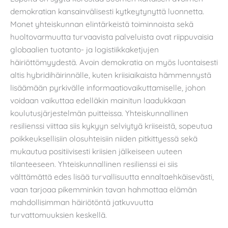
demokratian kansainvälisesti kytkeytynyttä luonnetta.
Monet yhteiskunnan elintärkeistä toiminnoista sekä
huoltovarmuutta turvaavista palveluista ovat riippuvaisia
globaalien tuotanto- ja logistiikkaketjujen
häiriöttömyydestä. Avoin demokratia on myös luontaisesti
altis hybridihäirinnälle, kuten kriisiaikaista hämmennystä
lisäämään pyrkivälle informaatiovaikuttamiselle, johon
voidaan vaikuttaa edelläkin mainitun laadukkaan
koulutusjärjestelmän puitteissa. Yhteiskunnallinen
resilienssi viittaa siis kykyyn selviytyä kriiseistä, sopeutua
poikkeuksellisiin olosuhteisiin niiden pitkittyessä sekä
mukautua positiivisesti kriisien jälkeiseen uuteen
tilanteeseen. Yhteiskunnallinen resilienssi ei siis
välttämättä edes lisää turvallisuutta ennaltaehkäisevästi,
vaan tarjoaa pikemminkin tavan hahmottaa elämän
mahdollisimman häiriötöntä jatkuvuutta
turvattomuuksien keskellä.