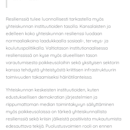
Resilienssiä tulee luonnollisesti tarkastella myös
yhteiskunnan instituutioiden tasolla. Kansalaisten ja
edelleen koko yhteiskunnan resilienssi luodaan
normaaliaikoina laadukkaalla sosiaali-, terveys- ja
koulutuspolitiikalla. Valtiotason institutionaalisessa
resilienssissä on kyse myös alueellisen tason
varautumisesta poikkeusoloihin sekä yksityisen sektorin
kanssa tehdystä yhteistyöstä kriittisen infrastruktuurin
toimivuuden takaamiseksi häiriötilanteissa.
Yhteiskunnan keskeisten instituutioiden, kuten
edustuksellisen demokratian järjestelmien ja
riippumattoman median toimintakyvyn säilyttäminen
myös poikkeusoloissa on tärkeä yhteiskunnallista
resilienssiä sekä kriisin jälkeistä positiivista mukautumista
edesauttava tekijä. Puolustusvoimien rooli on ennen