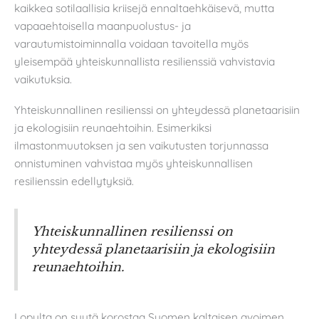
kaikkea sotilaallisia kriisejä ennaltaehkäisevä, mutta
vapaaehtoisella maanpuolustus- ja
varautumistoiminnalla voidaan tavoitella myös
yleisempää yhteiskunnallista resilienssiä vahvistavia
vaikutuksia.
Yhteiskunnallinen resilienssi on yhteydessä planetaarisiin
ja ekologisiin reunaehtoihin. Esimerkiksi
ilmastonmuutoksen ja sen vaikutusten torjunnassa
onnistuminen vahvistaa myös yhteiskunnallisen
resilienssin edellytyksiä.
Yhteiskunnallinen resilienssi on
yhteydessä planetaarisiin ja ekologisiin
reunaehtoihin.
Lopulta on syytä korostaa Suomen kaltaisen avoimen