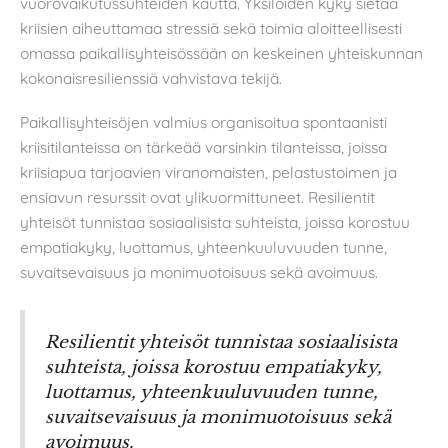
vuorovaikutussuhteiden kautta. Yksilöiden kyky sietää
kriisien aiheuttamaa stressiä sekä toimia aloitteellisesti
omassa paikallisyhteisössään on keskeinen yhteiskunnan
kokonaisresilienssiä vahvistava tekijä.
Paikallisyhteisöjen valmius organisoitua spontaanisti
kriisitilanteissa on tärkeää varsinkin tilanteissa, joissa
kriisiapua tarjoavien viranomaisten, pelastustoimen ja
ensiavun resurssit ovat ylikuormittuneet. Resilientit
yhteisöt tunnistaa sosiaalisista suhteista, joissa korostuu
empatiakyky, luottamus, yhteenkuuluvuuden tunne,
suvaitsevaisuus ja monimuotoisuus sekä avoimuus.
Resilientit yhteisöt tunnistaa sosiaalisista
suhteista, joissa korostuu empatiakyky,
luottamus, yhteenkuuluvuuden tunne,
suvaitsevaisuus ja monimuotoisuus sekä
avoimuus.