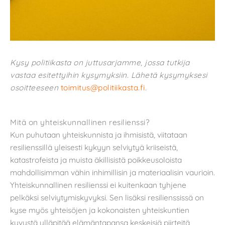
Kysy politiikasta on juttusarjamme, jossa tutkija
vastaa esitettyihin kysymyksiin. Lähetä kysymyksesi
osoitteeseen
toimitus@politiikasta.fi
.
Mitä on yhteiskunnallinen resilienssi?
Kun puhutaan yhteiskunnista ja ihmisistä, viitataan
resilienssillä yleisesti kykyyn selviytyä kriiseistä,
katastrofeista ja muista äkillisistä poikkeusoloista
mahdollisimman vähin inhimillisin ja materiaalisin vaurioin.
Yhteiskunnallinen resilienssi ei kuitenkaan tyhjene
pelkäksi selviytymiskyvyksi. Sen lisäksi resilienssissä on
kyse myös yhteisöjen ja kokonaisten yhteiskuntien
kyvystä ylläpitää elämäntapansa keskeisiä piirteitä