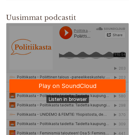
Uusimmat podcastit