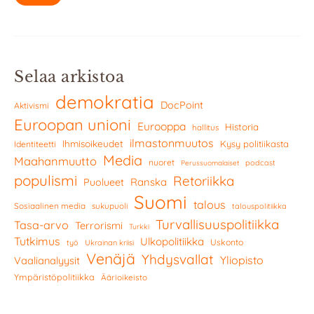
Selaa arkistoa
demokratia
DocPoint
Aktivismi
Euroopan unioni
Eurooppa
Historia
hallitus
ilmastonmuutos
Ihmisoikeudet
Kysy politiikasta
Identiteetti
Media
Maahanmuutto
nuoret
podcast
Perussuomalaiset
populismi
Retoriikka
Ranska
Puolueet
Suomi
talous
Sosiaalinen media
sukupuoli
talouspolitiikka
Turvallisuuspolitiikka
Tasa-arvo
Terrorismi
Turkki
Tutkimus
Ulkopolitiikka
Uskonto
työ
Ukrainan kriisi
Venäjä
Yhdysvallat
Yliopisto
Vaalianalyysit
Ympäristöpolitiikka
Äärioikeisto