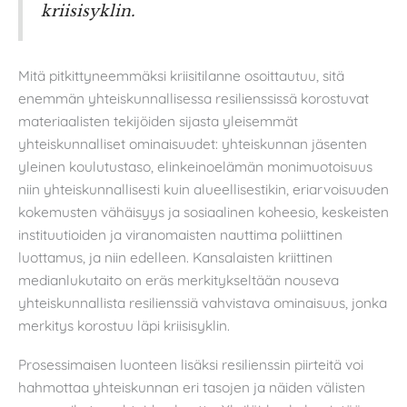
kriisisyklin.
Mitä pitkittyneemmäksi kriisitilanne osoittautuu, sitä
enemmän yhteiskunnallisessa resilienssissä korostuvat
materiaalisten tekijöiden sijasta yleisemmät
yhteiskunnalliset ominaisuudet: yhteiskunnan jäsenten
yleinen koulutustaso, elinkeinoelämän monimuotoisuus
niin yhteiskunnallisesti kuin alueellisestikin, eriarvoisuuden
kokemusten vähäisyys ja sosiaalinen koheesio, keskeisten
instituutioiden ja viranomaisten nauttima poliittinen
luottamus, ja niin edelleen. Kansalaisten kriittinen
medianlukutaito on eräs merkitykseltään nouseva
yhteiskunnallista resilienssiä vahvistava ominaisuus, jonka
merkitys korostuu läpi kriisisyklin.
Prosessimaisen luonteen lisäksi resilienssin piirteitä voi
hahmottaa yhteiskunnan eri tasojen ja näiden välisten