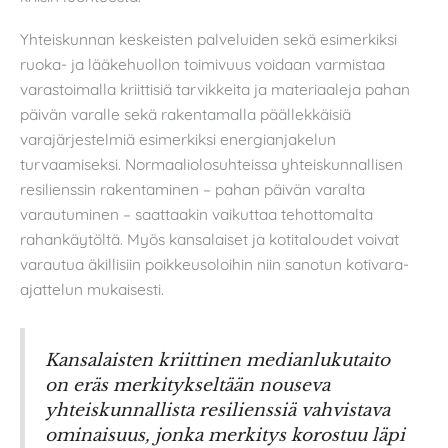
Yhteiskunnan keskeisten palveluiden sekä esimerkiksi
ruoka- ja lääkehuollon toimivuus voidaan varmistaa
varastoimalla kriittisiä tarvikkeita ja materiaaleja pahan
päivän varalle sekä rakentamalla päällekkäisiä
varajärjestelmiä esimerkiksi energianjakelun
turvaamiseksi. Normaaliolosuhteissa yhteiskunnallisen
resilienssin rakentaminen – pahan päivän varalta
varautuminen – saattaakin vaikuttaa tehottomalta
rahankäytöltä. Myös kansalaiset ja kotitaloudet voivat
varautua äkillisiin poikkeusoloihin niin sanotun kotivara-
ajattelun mukaisesti.
Kansalaisten kriittinen medianlukutaito
on eräs merkitykseltään nouseva
yhteiskunnallista resilienssiä vahvistava
ominaisuus, jonka merkitys korostuu läpi