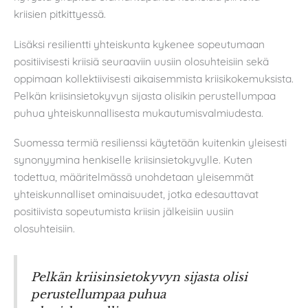
kriisien pitkittyessä.
Lisäksi resilientti yhteiskunta kykenee sopeutumaan
positiivisesti kriisiä seuraaviin uusiin olosuhteisiin sekä
oppimaan kollektiivisesti aikaisemmista kriisikokemuksista.
Pelkän kriisinsietokyvyn sijasta olisikin perustellumpaa
puhua yhteiskunnallisesta mukautumisvalmiudesta.
Suomessa termiä resilienssi käytetään kuitenkin yleisesti
synonyymina henkiselle kriisinsietokyvylle. Kuten
todettua, määritelmässä unohdetaan yleisemmät
yhteiskunnalliset ominaisuudet, jotka edesauttavat
positiivista sopeutumista kriisin jälkeisiin uusiin
olosuhteisiin.
Pelkän kriisinsietokyvyn sijasta olisi
perustellumpaa puhua