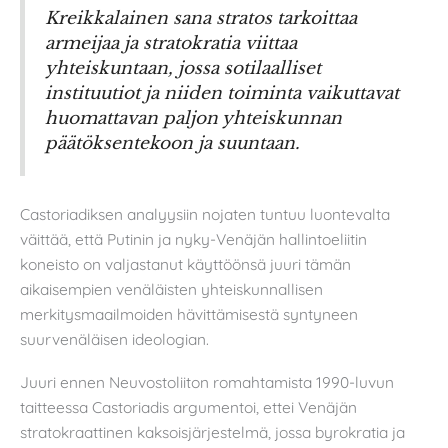
Kreikkalainen sana
stratos
tarkoittaa
armeijaa ja stratokratia viittaa
yhteiskuntaan, jossa sotilaalliset
instituutiot ja niiden toiminta vaikuttavat
huomattavan paljon yhteiskunnan
päätöksentekoon ja suuntaan.
Castoriadiksen analyysiin nojaten tuntuu luontevalta
väittää, että Putinin ja nyky-Venäjän hallintoeliitin
koneisto on valjastanut käyttöönsä juuri tämän
aikaisempien venäläisten yhteiskunnallisen
merkitysmaailmoiden hävittämisestä syntyneen
suurvenäläisen ideologian.
Juuri ennen Neuvostoliiton romahtamista 1990-luvun
taitteessa Castoriadis argumentoi, ettei Venäjän
stratokraattinen kaksoisjärjestelmä, jossa byrokratia ja