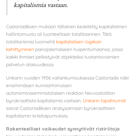
kapitalismia vastaan.
Castoriadiksen mukaan tällainen keskitetty kapitalistinen
hallintomuoto oli luonteeltaan totalitaarinen. Tätä
totalitarismia luonnehti
kapitalistisen logiikan
kehittyminen
painajaismaiseen huipentumaansa, jossa
kaikki ihmiset pelkistyivät objekteiksi tuotantovoimien
palvelun alaisuudessa.
Unkarin vuoden 1956 vallankumouksessa Castoriadis näki
ensimmäisen kunnianhimoisen
autonomivasemmistolaisen reaktion Neuvostoliiton
byrokraattista kapitalismia vastaan.
Unkarin tapahtumat
saivat Castoriadiksen analysoimaan byrokraattisen
kapitalismin kriisitaipumuksia.
Rakenteelliset vaikeudet synnyttivät ristiriitoja