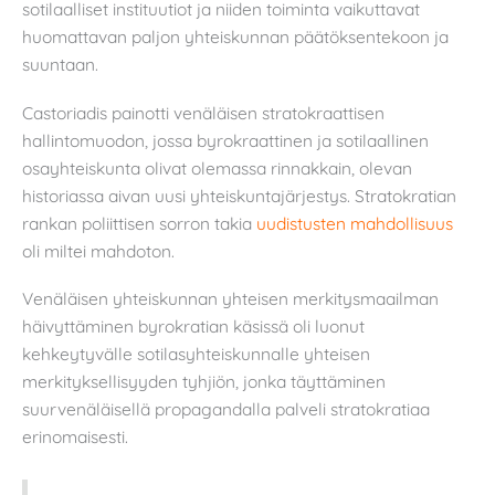
sotilaalliset instituutiot ja niiden toiminta vaikuttavat
huomattavan paljon yhteiskunnan päätöksentekoon ja
suuntaan.
Castoriadis painotti venäläisen stratokraattisen
hallintomuodon, jossa byrokraattinen ja sotilaallinen
osayhteiskunta olivat olemassa rinnakkain, olevan
historiassa aivan uusi yhteiskuntajärjestys. Stratokratian
rankan poliittisen sorron takia
uudistusten mahdollisuus
oli miltei mahdoton.
Venäläisen yhteiskunnan yhteisen merkitysmaailman
häivyttäminen byrokratian käsissä oli luonut
kehkeytyvälle sotilasyhteiskunnalle yhteisen
merkityksellisyyden tyhjiön, jonka täyttäminen
suurvenäläisellä propagandalla palveli stratokratiaa
erinomaisesti.