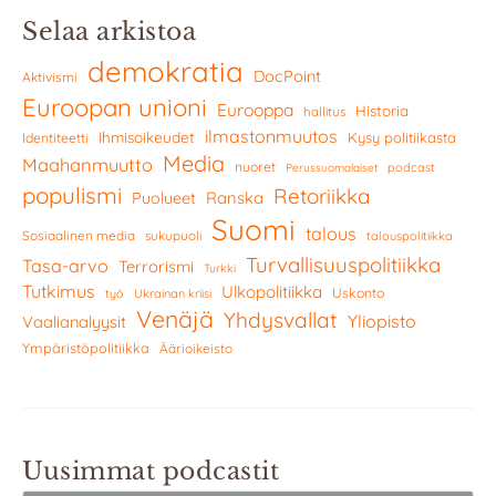
Selaa arkistoa
demokratia
DocPoint
Aktivismi
Euroopan unioni
Eurooppa
Historia
hallitus
ilmastonmuutos
Ihmisoikeudet
Kysy politiikasta
Identiteetti
Media
Maahanmuutto
nuoret
podcast
Perussuomalaiset
populismi
Retoriikka
Ranska
Puolueet
Suomi
talous
Sosiaalinen media
sukupuoli
talouspolitiikka
Turvallisuuspolitiikka
Tasa-arvo
Terrorismi
Turkki
Tutkimus
Ulkopolitiikka
Uskonto
työ
Ukrainan kriisi
Venäjä
Yhdysvallat
Yliopisto
Vaalianalyysit
Ympäristöpolitiikka
Äärioikeisto
Uusimmat podcastit