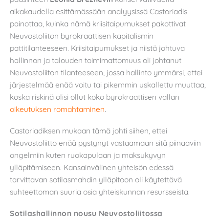
aikakaudella esittämässään analyysissä Castoriadis
painottaa, kuinka nämä kriisitaipumukset pakottivat
Neuvostoliiton byrokraattisen kapitalismin
pattitilanteeseen. Kriisitaipumukset ja niistä johtuva
hallinnon ja talouden toimimattomuus oli johtanut
Neuvostoliiton tilanteeseen, jossa hallinto ymmärsi, ettei
järjestelmää enää voitu tai pikemmin uskallettu muuttaa,
koska riskinä olisi ollut koko byrokraattisen vallan
oikeutuksen romahtaminen
.
Castoriadiksen mukaan tämä johti siihen, ettei
Neuvostoliitto enää pystynyt vastaamaan sitä piinaaviin
ongelmiin kuten ruokapulaan ja maksukyvyn
ylläpitämiseen. Kansainvälinen yhteisön edessä
tarvittavan sotilasmahdin ylläpitoon oli käytettävä
suhteettoman suuria osia yhteiskunnan resursseista.
Sotilashallinnon nousu Neuvostoliitossa