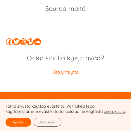
Seuraa meitä
Facebook
Twitter
Instagram
Vimeo
SoundCloud
Onko sinulla kysyttävää?
Ota yhteyttä
Copyright © 2026 Politiikasta
ISSN 2323-7090
:
Terms &
Tämä sivusto käyttää evästeitä. Voit lukea lisää
Privacy Policy
käyttämistämme evästeistä tai poistaa ne käytöstä
asetuksista
.
Website by Cobalt Studio
Hyväksy
Asetukset