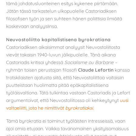
tämä johdatusluonteinen esitys kykenee piirtämään.
Jätän tässä tarkastelun ulkopuolelle Castoriadiksen
filosofisen työn ja sen suhteen hänen poliittisia ilmiöitä
koskevaan analyysiinsa.
Neuvostoliitto kapitalistisena byrokratiana
Castoriadiksen aikaisimmat analyysit Neuvostoliitosta
vievät takaisin 1940-luvun jälkipuolelle. Tänä aikana
Castoriadis kritisoi yhdessä
Socialisme ou Barbarie –
ryhmän toisen perustajan filosofi
Claude Lefortin
kanssa
trotskilaisten ajatusta siitä, että Neuvostoliittoa voitaisiin
puutteistaan huolimatta pitää epäkapitalistisena
työläisvaltiona. Tätä tulkintaa vastaan Castoriadis ja Lefort
argumentoivat, että Neuvostoliitossa oli kehkeytynyt
uusi
valtaeliitti, jota he nimittivät
byrokratiaksi
.
Tämä byrokratia ei toiminut työläisten intresseissä, vaan
ajoi omia etujaan. Vaikka tavanomainen yksityisomaisuus