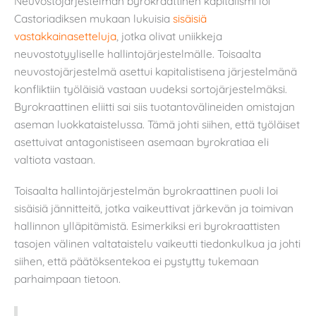
Neuvostojärjestelmän byrokraattinen kapitalismi loi
Castoriadiksen mukaan lukuisia
sisäisiä
vastakkainasetteluja
, jotka olivat uniikkeja
neuvostotyyliselle hallintojärjestelmälle. Toisaalta
neuvostojärjestelmä asettui kapitalistisena järjestelmänä
konfliktiin työläisiä vastaan uudeksi sortojärjestelmäksi.
Byrokraattinen eliitti sai siis tuotantovälineiden omistajan
aseman luokkataistelussa. Tämä johti siihen, että työläiset
asettuivat antagonistiseen asemaan byrokratiaa eli
valtiota vastaan.
Toisaalta hallintojärjestelmän byrokraattinen puoli loi
sisäisiä jännitteitä, jotka vaikeuttivat järkevän ja toimivan
hallinnon ylläpitämistä. Esimerkiksi eri byrokraattisten
tasojen välinen valtataistelu vaikeutti tiedonkulkua ja johti
siihen, että päätöksentekoa ei pystytty tukemaan
parhaimpaan tietoon.