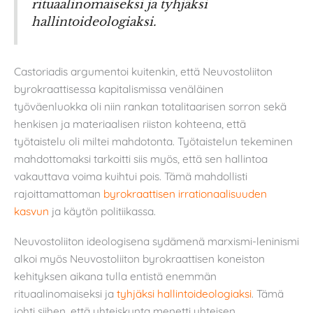
rituaalinomaiseksi ja tyhjäksi
hallintoideologiaksi.
Castoriadis argumentoi kuitenkin, että Neuvostoliiton
byrokraattisessa kapitalismissa venäläinen
työväenluokka oli niin rankan totalitaarisen sorron sekä
henkisen ja materiaalisen riiston kohteena, että
työtaistelu oli miltei mahdotonta. Työtaistelun tekeminen
mahdottomaksi tarkoitti siis myös, että sen hallintoa
vakauttava voima kuihtui pois. Tämä mahdollisti
rajoittamattoman
byrokraattisen irrationaalisuuden
kasvun
ja käytön politiikassa.
Neuvostoliiton ideologisena sydämenä marxismi-leninismi
alkoi myös Neuvostoliiton byrokraattisen koneiston
kehityksen aikana tulla entistä enemmän
rituaalinomaiseksi ja
tyhjäksi hallintoideologiaksi
. Tämä
johti siihen, että yhteiskunta menetti yhteisen