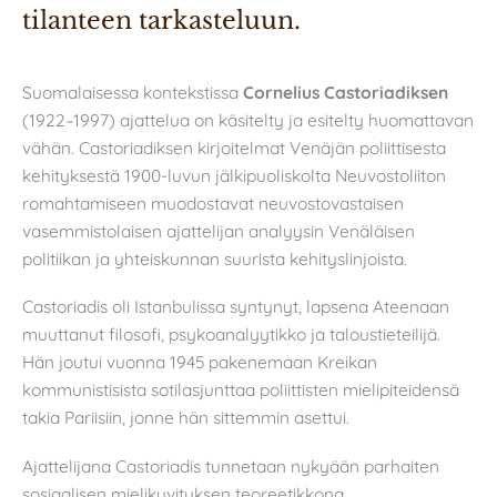
tilanteen tarkasteluun.
Suomalaisessa kontekstissa
Cornelius Castoriadiksen
(1922–1997) ajattelua on käsitelty ja esitelty huomattavan
vähän. Castoriadiksen kirjoitelmat Venäjän poliittisesta
kehityksestä 1900-luvun jälkipuoliskolta Neuvostoliiton
romahtamiseen muodostavat neuvostovastaisen
vasemmistolaisen ajattelijan analyysin Venäläisen
politiikan ja yhteiskunnan suurista kehityslinjoista.
Castoriadis oli Istanbulissa syntynyt, lapsena Ateenaan
muuttanut filosofi, psykoanalyytikko ja taloustieteilijä.
Hän joutui vuonna 1945 pakenemaan Kreikan
kommunistisista sotilasjunttaa poliittisten mielipiteidensä
takia Pariisiin, jonne hän sittemmin asettui.
Ajattelijana Castoriadis tunnetaan nykyään parhaiten
sosiaalisen mielikuvituksen teoreetikkona,