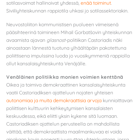
sotilasvoimat hallinoivat yhdessä,
enää toiminut
.
Siviiliyhteiskunnan rappiotila uhkasi jo sotilassektoriakin.
Neuvostoliiton kommunistisen puolueen viimeisenä
pääsihteerinä toimineen Mihail Gorbatšovin yhteiskunnan
avaamista ajavan
glasnost
-politiikan Castoriadis näki
ainoastaan lännestä tuotuna ylhäältäpäin pakotettuna
poliittisena impulssina luoda jo vuosikymmeniä rappiolla
ollut kansalaisyhteiskunta Venäjälle.
Venäläinen politiikka monien voimien kenttänä
Oikea ja toimiva demokraattinen kansalaisyhteiskunta
vaatii Castoriadiksen ajatteluun nojaten yhteisen
autonomiaa ja muita demokraattisia arvoja
kunnioittavan
poliittisen kulttuurin kehkeytymisen kansalaisten
keskuudessa, eikä eliitti yksin kykene sitä luomaan.
Castoriadiksen ajattelun perusteella on mahdollista
väittää, että demokraattista maailmankuvaa ei voida
ainakaan kovin nopeasti juurruttaa yhteiskuntaan, jossa