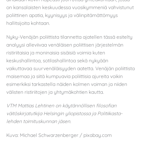
on kansalaisten keskuudessa vuosikymmeniä vahvistunut
poliittinen apatia, kyynisyys ja välinpitämättömyys
hallitsijoita kohtaan.
Nyky-Venäjän poliittista tilannetta ajatellen tässä esitelty
analyysi alleviivaa venäläisen poliittisen järjestelmän
ristiriitaisia ja moninaisia sisäisiä voimia kuten
keskushallintoa, sotilashallintoa sekä nykyään
vaikuttavaa suurvenäläisyyden aatetta. Venäjän poliittista
maisemaa ja siitä kumpuavia poliittisia ajureita voikin
esimerkiksi tarkastella näiden kolmen voiman ja niiden
välisten ristiriitojen ja yhtymäkohtien kautta.
VTM Mattias Lehtinen on käytännöllisen filosofian
väitöskirjatutkija Helsingin yliopistossa ja Politiikasta-
lehden toimituskunnan jäsen.
Kuva: Michael Schwarzenberger / pixabay.com