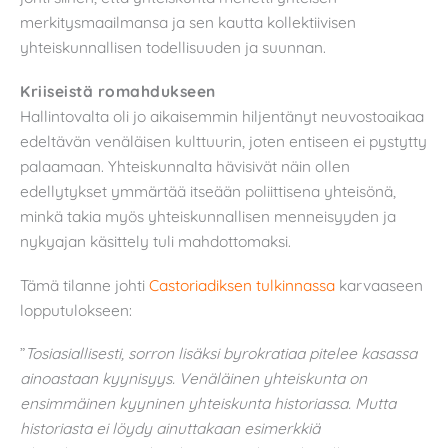
merkitysmaailmansa ja sen kautta kollektiivisen
yhteiskunnallisen todellisuuden ja suunnan.
Kriiseistä romahdukseen
Hallintovalta oli jo aikaisemmin hiljentänyt neuvostoaikaa
edeltävän venäläisen kulttuurin, joten entiseen ei pystytty
palaamaan. Yhteiskunnalta hävisivät näin ollen
edellytykset ymmärtää itseään poliittisena yhteisönä,
minkä takia myös yhteiskunnallisen menneisyyden ja
nykyajan käsittely tuli mahdottomaksi.
Tämä tilanne johti
Castoriadiksen tulkinnassa
karvaaseen
lopputulokseen:
”
Tosiasiallisesti, sorron lisäksi byrokratiaa pitelee kasassa
ainoastaan kyynisyys. Venäläinen yhteiskunta on
ensimmäinen kyyninen yhteiskunta historiassa. Mutta
historiasta ei löydy ainuttakaan esimerkkiä