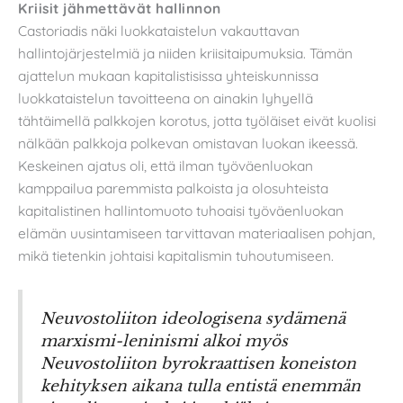
Kriisit jähmettävät hallinnon
Castoriadis näki luokkataistelun vakauttavan
hallintojärjestelmiä ja niiden kriisitaipumuksia. Tämän
ajattelun mukaan kapitalistisissa yhteiskunnissa
luokkataistelun tavoitteena on ainakin lyhyellä
tähtäimellä palkkojen korotus, jotta työläiset eivät kuolisi
nälkään palkkoja polkevan omistavan luokan ikeessä.
Keskeinen ajatus oli, että ilman työväenluokan
kamppailua paremmista palkoista ja olosuhteista
kapitalistinen hallintomuoto tuhoaisi työväenluokan
elämän uusintamiseen tarvittavan materiaalisen pohjan,
mikä tietenkin johtaisi kapitalismin tuhoutumiseen.
Neuvostoliiton ideologisena sydämenä
marxismi-leninismi alkoi myös
Neuvostoliiton byrokraattisen koneiston
kehityksen aikana tulla entistä enemmän