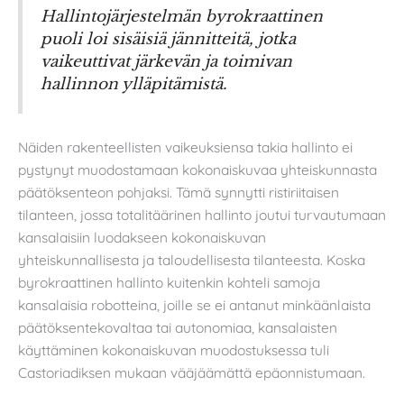
Hallintojärjestelmän byrokraattinen
puoli loi sisäisiä jännitteitä, jotka
vaikeuttivat järkevän ja toimivan
hallinnon ylläpitämistä.
Näiden rakenteellisten vaikeuksiensa takia hallinto ei
pystynyt muodostamaan kokonaiskuvaa yhteiskunnasta
päätöksenteon pohjaksi. Tämä synnytti ristiriitaisen
tilanteen, jossa totalitäärinen hallinto joutui turvautumaan
kansalaisiin luodakseen kokonaiskuvan
yhteiskunnallisesta ja taloudellisesta tilanteesta. Koska
byrokraattinen hallinto kuitenkin kohteli samoja
kansalaisia robotteina, joille se ei antanut minkäänlaista
päätöksentekovaltaa tai autonomiaa, kansalaisten
käyttäminen kokonaiskuvan muodostuksessa tuli
Castoriadiksen mukaan vääjäämättä epäonnistumaan.