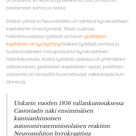
oli poistettu, ei neuvostoyhteiskunta ollut onnistunut
poistamaan sortoa ja riistoa.
Stalinin johtama Neuvostoliitto oli nähtävä byrokraattisen
kapitalismin ilmentymänä. Tässä uudessa
hallintomuodossa työläisiä sortavan
yksittäisen
kapitalistin oli syrjäyttänyt
kaikkia työläisiä sortava ja
tuotantovälineet monopolisoinut byrokraattinen
hallintokoneisto. Koska työläisiä vastassa oli yhtenäinen
valtiokoneisto yksittäisten kapitalistien sijaan, poliittinen
vastarinta oli Venäjällä huomattavasti vaikeampaa kuin
lännessä.
Unkarin vuoden 1956 vallankumouksessa
Castoriadis näki ensimmäisen
kunnianhimoisen
autonomivasemmistolaisen reaktion
Neuvostoliiton byrokraattista