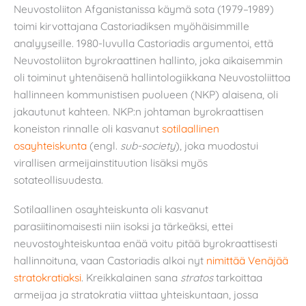
Neuvostoliiton Afganistanissa käymä sota (1979–1989)
toimi kirvottajana Castoriadiksen myöhäisimmille
analyyseille. 1980-luvulla Castoriadis argumentoi, että
Neuvostoliiton byrokraattinen hallinto, joka aikaisemmin
oli toiminut yhtenäisenä hallintologiikkana Neuvostoliittoa
hallinneen kommunistisen puolueen (NKP) alaisena, oli
jakautunut kahteen. NKP:n johtaman byrokraattisen
koneiston rinnalle oli kasvanut
sotilaallinen
osayhteiskunta
(engl.
sub-society
), joka muodostui
virallisen armeijainstituution lisäksi myös
sotateollisuudesta.
Sotilaallinen osayhteiskunta oli kasvanut
parasiitinomaisesti niin isoksi ja tärkeäksi, ettei
neuvostoyhteiskuntaa enää voitu pitää byrokraattisesti
hallinnoituna, vaan Castoriadis alkoi nyt
nimittää Venäjää
stratokratiaksi
. Kreikkalainen sana
stratos
tarkoittaa
armeijaa ja stratokratia viittaa yhteiskuntaan, jossa