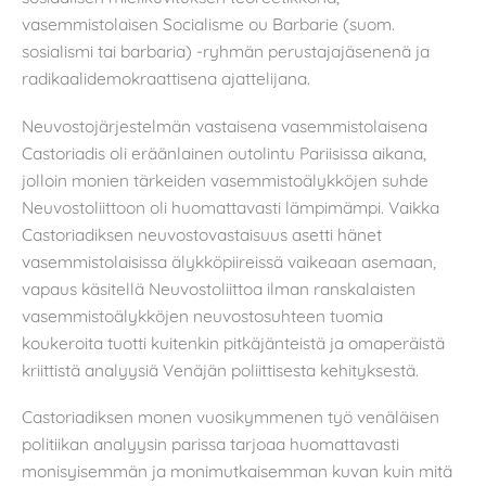
vasemmistolaisen Socialisme ou Barbarie (suom.
sosialismi tai barbaria) -ryhmän perustajajäsenenä ja
radikaalidemokraattisena ajattelijana.
Neuvostojärjestelmän vastaisena vasemmistolaisena
Castoriadis oli eräänlainen outolintu Pariisissa aikana,
jolloin monien tärkeiden vasemmistoälykköjen suhde
Neuvostoliittoon oli huomattavasti lämpimämpi. Vaikka
Castoriadiksen neuvostovastaisuus asetti hänet
vasemmistolaisissa älykköpiireissä vaikeaan asemaan,
vapaus käsitellä Neuvostoliittoa ilman ranskalaisten
vasemmistoälykköjen neuvostosuhteen tuomia
koukeroita tuotti kuitenkin pitkäjänteistä ja omaperäistä
kriittistä analyysiä Venäjän poliittisesta kehityksestä.
Castoriadiksen monen vuosikymmenen työ venäläisen
politiikan analyysin parissa tarjoaa huomattavasti
monisyisemmän ja monimutkaisemman kuvan kuin mitä