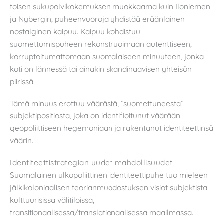
toisen sukupolvikokemuksen muokkaama kuin Iloniemen
ja Nybergin, puheenvuoroja yhdistää eräänlainen
nostalginen kaipuu. Kaipuu kohdistuu
suomettumispuheen rekonstruoimaan autenttiseen,
korruptoitumattomaan suomalaiseen minuuteen, jonka
koti on lännessä tai ainakin skandinaavisen yhteisön
piirissä.
Tämä minuus erottuu väärästä, ”suomettuneesta”
subjektipositiosta, joka on identifioitunut väärään
geopoliittiseen hegemoniaan ja rakentanut identiteettinsä
väärin.
Identiteettistrategian uudet mahdollisuudet
Suomalainen ulkopoliittinen identiteettipuhe tuo mieleen
jälkikoloniaalisen teorianmuodostuksen visiot subjektista
kulttuurisissa välitiloissa,
transitionaalisessa/translationaalisessa maailmassa.