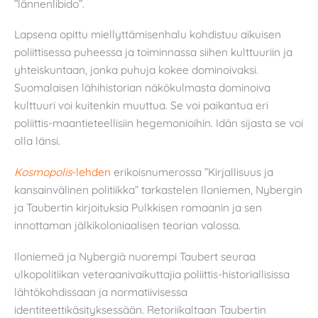
”lännenlibido”.
Lapsena opittu miellyttämisenhalu kohdistuu aikuisen
poliittisessa puheessa ja toiminnassa siihen kulttuuriin ja
yhteiskuntaan, jonka puhuja kokee dominoivaksi.
Suomalaisen lähihistorian näkökulmasta dominoiva
kulttuuri voi kuitenkin muuttua. Se voi paikantua eri
poliittis-maantieteellisiin hegemonioihin. Idän sijasta se voi
olla länsi.
Kosmopolis
-lehden
erikoisnumerossa ”Kirjallisuus ja
kansainvälinen politiikka” tarkastelen Iloniemen, Nybergin
ja Taubertin kirjoituksia Pulkkisen romaanin ja sen
innottaman jälkikoloniaalisen teorian valossa.
Iloniemeä ja Nybergiä nuorempi Taubert seuraa
ulkopolitiikan veteraanivaikuttajia poliittis-historiallisissa
lähtökohdissaan ja normatiivisessa
identiteettikäsityksessään. Retoriikaltaan Taubertin