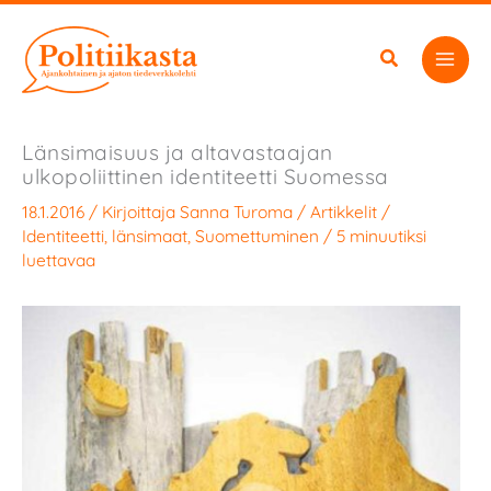
Siirry
sisältöön
Länsimaisuus ja altavastaajan
ulkopoliittinen identiteetti Suomessa
18.1.2016
/ Kirjoittaja
Sanna Turoma
/
Artikkelit
/
Identiteetti
,
länsimaat
,
Suomettuminen
/
5 minuutiksi
luettavaa