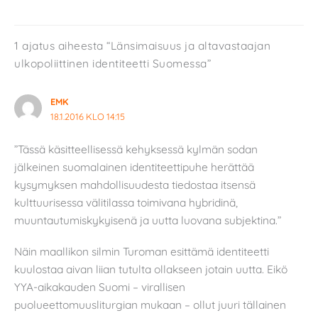
1 ajatus aiheesta “Länsimaisuus ja altavastaajan
ulkopoliittinen identiteetti Suomessa”
EMK
18.1.2016 KLO 14:15
”Tässä käsitteellisessä kehyksessä kylmän sodan
jälkeinen suomalainen identiteettipuhe herättää
kysymyksen mahdollisuudesta tiedostaa itsensä
kulttuurisessa välitilassa toimivana hybridinä,
muuntautumiskykyisenä ja uutta luovana subjektina.”
Näin maallikon silmin Turoman esittämä identiteetti
kuulostaa aivan liian tutulta ollakseen jotain uutta. Eikö
YYA-aikakauden Suomi – virallisen
puolueettomuusliturgian mukaan – ollut juuri tällainen