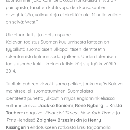
suuntamme: joko kohti pelokkaan tunkkaista YYA 2.0 -
painajaista, tai sitten kohti vapaiden kansakuntien
arvoyhteisöä, välimuotoja ei nimittäin ole. Minulle valinta
on selvä: West!”
Ukrainan kriisi ja todistuspuhe
Kalevan todistus Suomen kuulumisesta länteen on
tyypillistä suomalaisen ulkopoliittisen identiteetin
rakentamista kylmän sodan jälkeen. Uuden tulemisen
todistuspuhe koki Ukrainan kriisin kärjistyttyä keväällä
2014.
Tuolloin puheen kirvoitti sama peikko, jonka myös Kaleva
mainitsee, eli suomettuminen. Suomalaista
identiteettipuhetta julkaistiin myös englanninkielisissä
valtamedioissa.
Jaakko Iloniemi
,
René Nyberg
ja
Krista
Taubert
reagoivat
Financial Times-
,
New York Times-
ja
Time
-lehdissä
Zbigniew Brzezinskin
ja
Henry
Kissingerin
ehdotukseen ratkaista kriisi tarjoamalla