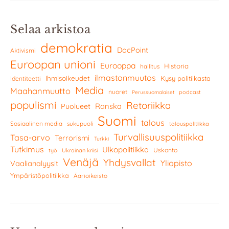
Selaa arkistoa
demokratia
DocPoint
Aktivismi
Euroopan unioni
Eurooppa
Historia
hallitus
ilmastonmuutos
Ihmisoikeudet
Kysy politiikasta
Identiteetti
Media
Maahanmuutto
nuoret
podcast
Perussuomalaiset
populismi
Retoriikka
Ranska
Puolueet
Suomi
talous
Sosiaalinen media
sukupuoli
talouspolitiikka
Turvallisuuspolitiikka
Tasa-arvo
Terrorismi
Turkki
Tutkimus
Ulkopolitiikka
Uskonto
työ
Ukrainan kriisi
Venäjä
Yhdysvallat
Yliopisto
Vaalianalyysit
Ympäristöpolitiikka
Äärioikeisto