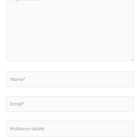
tähän..
Name*
Email*
Kotisivun
osoite