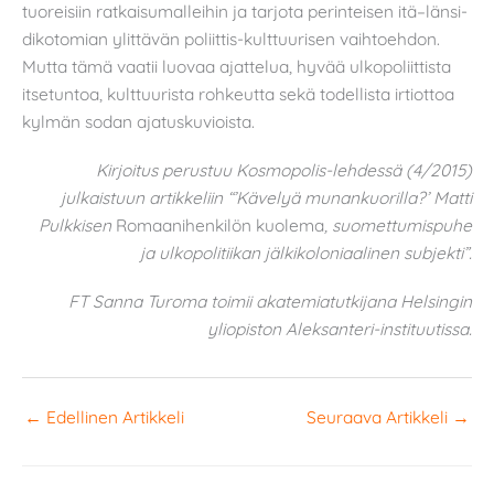
tuoreisiin ratkaisumalleihin ja tarjota perinteisen itä–länsi-
dikotomian ylittävän poliittis-kulttuurisen vaihtoehdon.
Mutta tämä vaatii luovaa ajattelua, hyvää ulkopoliittista
itsetuntoa, kulttuurista rohkeutta sekä todellista irtiottoa
kylmän sodan ajatuskuvioista.
Kirjoitus perustuu Kosmopolis-lehdessä (4/2015)
julkaistuun artikkeliin “’Kävelyä munankuorilla?’ Matti
Pulkkisen
Romaanihenkilön kuolema
, suomettumispuhe
ja ulkopolitiikan jälkikoloniaalinen subjekti”.
FT Sanna Turoma toimii akatemiatutkijana Helsingin
yliopiston Aleksanteri-instituutissa.
←
Edellinen Artikkeli
Seuraava Artikkeli
→