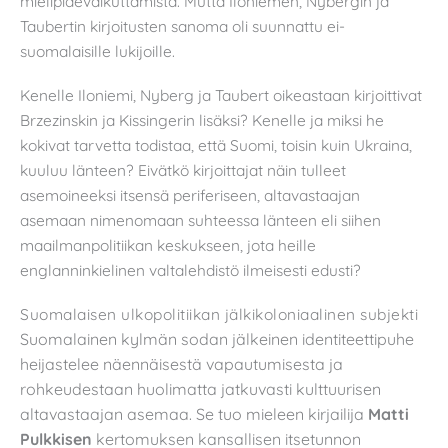
mielipidevaikuttamista. Mutta Iloniemen, Nybergin ja
Taubertin kirjoitusten sanoma oli suunnattu ei-
suomalaisille lukijoille.
Kenelle Iloniemi, Nyberg ja Taubert oikeastaan kirjoittivat
Brzezinskin ja Kissingerin lisäksi? Kenelle ja miksi he
kokivat tarvetta todistaa, että Suomi, toisin kuin Ukraina,
kuuluu länteen? Eivätkö kirjoittajat näin tulleet
asemoineeksi itsensä periferiseen, altavastaajan
asemaan nimenomaan suhteessa länteen eli siihen
maailmanpolitiikan keskukseen, jota heille
englanninkielinen valtalehdistö ilmeisesti edusti?
Suomalaisen ulkopolitiikan
jälkikoloniaalinen subjekti
Suomalainen kylmän sodan jälkeinen identiteettipuhe
heijastelee näennäisestä vapautumisesta ja
rohkeudestaan huolimatta jatkuvasti kulttuurisen
altavastaajan asemaa. Se tuo mieleen kirjailija
Matti
Pulkkisen
kertomuksen kansallisen itsetunnon