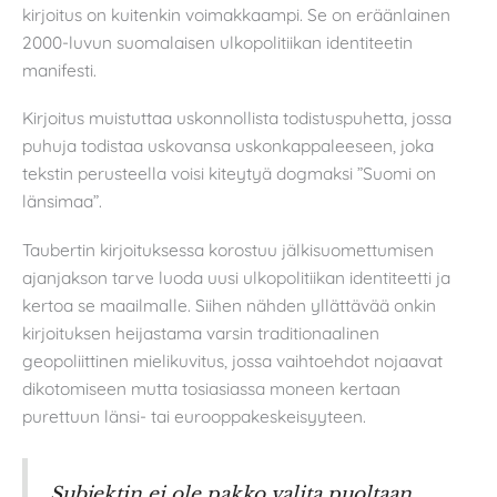
kirjoitus on kuitenkin voimakkaampi. Se on eräänlainen
2000-luvun suomalaisen ulkopolitiikan identiteetin
manifesti.
Kirjoitus muistuttaa uskonnollista todistuspuhetta, jossa
puhuja todistaa uskovansa uskonkappaleeseen, joka
tekstin perusteella voisi kiteytyä dogmaksi ”Suomi on
länsimaa”.
Taubertin kirjoituksessa korostuu jälkisuomettumisen
ajanjakson tarve luoda uusi ulkopolitiikan identiteetti ja
kertoa se maailmalle. Siihen nähden yllättävää onkin
kirjoituksen heijastama varsin traditionaalinen
geopoliittinen mielikuvitus, jossa vaihtoehdot nojaavat
dikotomiseen mutta tosiasiassa moneen kertaan
purettuun länsi- tai eurooppakeskeisyyteen.
Subjektin ei ole pakko valita puoltaan,