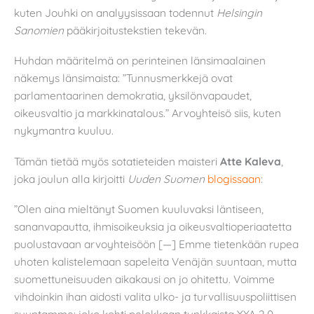
kuten Jouhki on analyysissaan todennut
Helsingin
Sanomien
pääkirjoitustekstien tekevän.
Huhdan määritelmä on perinteinen länsimaalainen
näkemys länsimaista: ”Tunnusmerkkejä ovat
parlamentaarinen demokratia, yksilönvapaudet,
oikeusvaltio ja markkinatalous.” Arvoyhteisö siis, kuten
nykymantra kuuluu.
Tämän tietää myös sotatieteiden maisteri
Atte Kaleva
,
joka joulun alla kirjoitti
Uuden Suomen
blogissaan
:
”Olen aina mieltänyt Suomen kuuluvaksi läntiseen,
sananvapautta, ihmisoikeuksia ja oikeusvaltioperiaatetta
puolustavaan arvoyhteisöön [—] Emme tietenkään rupea
uhoten kalistelemaan sapeleita Venäjän suuntaan, mutta
suomettuneisuuden aikakausi on jo ohitettu. Voimme
vihdoinkin ihan aidosti valita ulko- ja turvallisuuspoliittisen