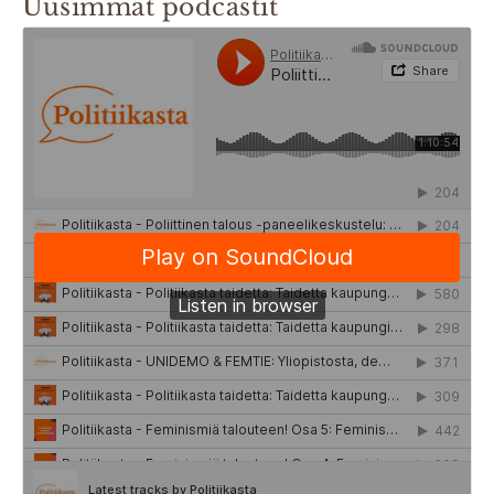
Uusimmat podcastit