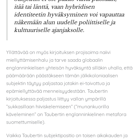
itää tai länttä, vaan hybridisen
identiteetin hyväksyminen voi vapauttaa
näkemään alun uudelle poliittiselle ja
kulttuuriselle ajanjaksolle.
Yllättävää on myös kirjoituksen projisoima naiivi
miellyttämisenhalu ja tarve saada globaalin
englanninkielisen yhteisön hyväksyntä silläkin uhalla, että
päämäärään päästäkseen tämän jälkikoloniaalisen
subjektin täytyy paljastaa jotakin ei-toivottua ja
epämiellyttävää menneisyydestään. Taubertin
kirjoituksessa paljastus liittyy vallan ympärillä
”sukkasillaan hiiviskelemiseen” (”munankuorilla
käveleminen” on Taubertin englanninkielinen metafora
suomettumiselle).
Vaikka Taubertin subjektipositio on toisen aikakauden ja