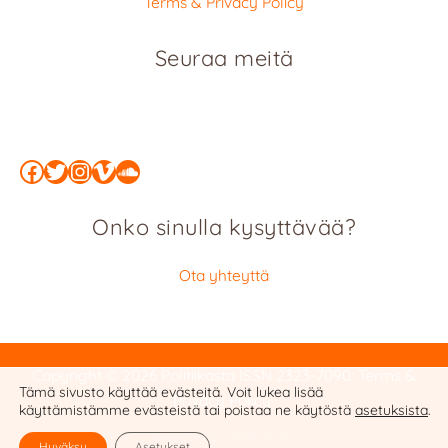
Terms & Privacy Policy
Seuraa meitä
Facebook
Twitter
Instagram
Vimeo
SoundCloud
Onko sinulla kysyttävää?
Ota yhteyttä
Copyright © 2026 Politiikasta
ISSN 2323-7090
:
Terms &
Tämä sivusto käyttää evästeitä. Voit lukea lisää
Privacy Policy
käyttämistämme evästeistä tai poistaa ne käytöstä
asetuksista
.
Website by Cobalt Studio
Hyväksy
Asetukset