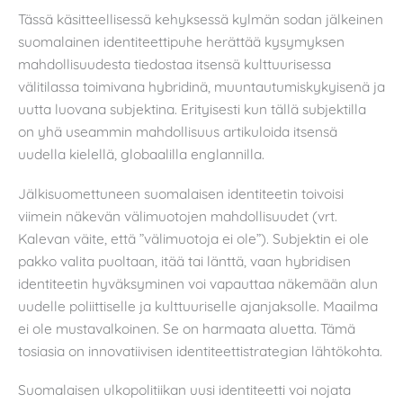
Tässä käsitteellisessä kehyksessä kylmän sodan jälkeinen
suomalainen identiteettipuhe herättää kysymyksen
mahdollisuudesta tiedostaa itsensä kulttuurisessa
välitilassa toimivana hybridinä, muuntautumiskykyisenä ja
uutta luovana subjektina. Erityisesti kun tällä subjektilla
on yhä useammin mahdollisuus artikuloida itsensä
uudella kielellä, globaalilla englannilla.
Jälkisuomettuneen suomalaisen identiteetin toivoisi
viimein näkevän välimuotojen mahdollisuudet (vrt.
Kalevan väite, että ”välimuotoja ei ole”). Subjektin ei ole
pakko valita puoltaan, itää tai länttä, vaan hybridisen
identiteetin hyväksyminen voi vapauttaa näkemään alun
uudelle poliittiselle ja kulttuuriselle ajanjaksolle. Maailma
ei ole mustavalkoinen. Se on harmaata aluetta. Tämä
tosiasia on innovatiivisen identiteettistrategian lähtökohta.
Suomalaisen ulkopolitiikan uusi identiteetti voi nojata