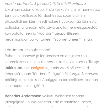
varsin perinteistä geopoliittista mielikuvitusta.
Ukrainan sodan ulkopoliittisia keskusteluja leimanneessa
tunnustuksellisessa länsipuheessa suomalainen
ulkopoliittinen identiteetti hakee hyväksyntää lännestä
paljastamalla epämiellyttäviä asioita menneisyydestään:
korruptoituneen ja ”väärään” geopoliittiseen
hegemoniaan paikantuneen ”suomettuneen” minän.
Länsimaat arvoyhteisönä
Puheella lännestä ja länsimaista on erityinen rooli
suomalaisessa ulkopoliittisessa mielikuvituksessa. Tutkija
Jukka Jouhki
analysoi
hiljattain
Media & viestintä
-
lehdessä sanan ”länsimaa” käyttöä
Helsingin Sanomien
pääkirjoitusteksteissä. Analyysi on tarpeellinen, joskaan
sen lopputulos ei yllätä.
Benedict Andersonin
vaikutusvaltaisen teorian
jalanjäljissä Jouhki osoittaa, että maantieteellisestä,