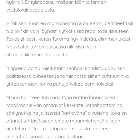
hybridi? Erityistapaus, irrallaan idän ja lännen
vastakkainasettelusta.
Virallisen Suomen markkinoima puolueeton identiteetti oli
tuolloinkin vain löyhästi kytköksissä reaalitodellisuuteen.
Tosiasiallisesti, kuten Turoma hyvin tietää, olimme tiukasti
Neuvostoliiton ohjauksessa niin sisä- kuin
ulkopolitiikkammekin osalta.
”Lapsena opittu miellyttämisenhalu kohdistuu aikuisen
poliittisessa puheessa ja toiminnassa siihen kulttuuriin ja
yhteiskuntaan, jonka puhuja kokee dominoivaksi.”
Minua häiritsee Turoman tapa esittää länsimaisen
maailmankuvan omaavat keskustelijat tahdottomina
sätkynukkeina ja itsensä ”järkevänä” aikuisena, joka on
ottanut tehtäväkseen ohjata maanmiehensä oikean
ajattelun tielle – pois lapsenomaisesta tarpeesta
miellyttää sisäistä länsimaalaistaan.