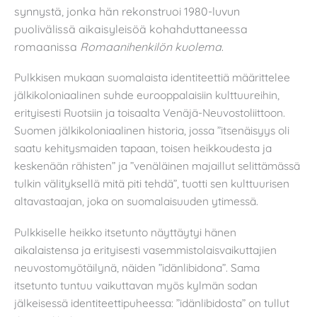
synnystä, jonka hän rekonstruoi 1980-luvun
puolivälissä aikaisyleisöä kohahduttaneessa
romaanissa
Romaanihenkilön kuolema
.
Pulkkisen mukaan suomalaista identiteettiä määrittelee
jälkikoloniaalinen suhde eurooppalaisiin kulttuureihin,
erityisesti Ruotsiin ja toisaalta Venäjä-Neuvostoliittoon.
Suomen jälkikoloniaalinen historia, jossa ”itsenäisyys oli
saatu kehitysmaiden tapaan, toisen heikkoudesta ja
keskenään rähisten” ja ”venäläinen majaillut selittämässä
tulkin välityksellä mitä piti tehdä”, tuotti sen kulttuurisen
altavastaajan, joka on suomalaisuuden ytimessä.
Pulkkiselle heikko itsetunto näyttäytyi hänen
aikalaistensa ja erityisesti vasemmistolaisvaikuttajien
neuvostomyötäilynä, näiden ”idänlibidona”. Sama
itsetunto tuntuu vaikuttavan myös kylmän sodan
jälkeisessä identiteettipuheessa: ”idänlibidosta” on tullut