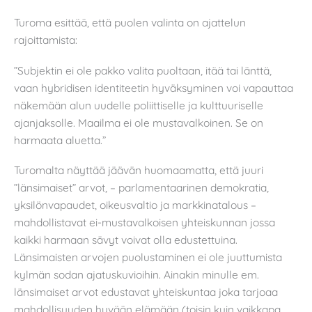
Turoma esittää, että puolen valinta on ajattelun
rajoittamista:
”Subjektin ei ole pakko valita puoltaan, itää tai länttä,
vaan hybridisen identiteetin hyväksyminen voi vapauttaa
näkemään alun uudelle poliittiselle ja kulttuuriselle
ajanjaksolle. Maailma ei ole mustavalkoinen. Se on
harmaata aluetta.”
Turomalta näyttää jäävän huomaamatta, että juuri
”länsimaiset” arvot, – parlamentaarinen demokratia,
yksilönvapaudet, oikeusvaltio ja markkinatalous –
mahdollistavat ei-mustavalkoisen yhteiskunnan jossa
kaikki harmaan sävyt voivat olla edustettuina.
Länsimaisten arvojen puolustaminen ei ole juuttumista
kylmän sodan ajatuskuvioihin. Ainakin minulle em.
länsimaiset arvot edustavat yhteiskuntaa joka tarjoaa
mahdollisuuden hyvään elämään (toisin kuin vaikkapa