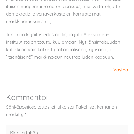
itäisen naapurimme autoritaarisuus, mielivalta, ohjattu
demokratia ja valtaverkostojen korruptoimat
markkinamekanismit).
Turoman kirjoitus edustaa linjaa jota Aleksanteri-
instituutista on totuttu kuulemaan. Nyt länsimaisuuden
kritiikki on vain kätketty rationaalisena, kypsänä ja
”itsenäisenä” markkinoidun neutraaliuden kaapuun.
Vastaa
Kommentoi
Sähköpostiosoitettasi ei julkaista.
Pakolliset kentät on
merkitty
*
Kirjoita