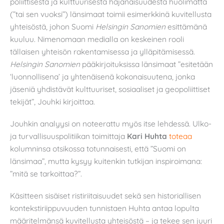
poliittisesta ja kulttuurisesta hajanaisuudesta huolimatta
(”tai sen vuoksi”) länsimaat toimii esimerkkinä kuvitellusta
yhteisöstä, johon Suomi
Helsingin Sanomien
esittämänä
kuuluu. Nimenomaan medialla on keskeinen rooli
tällaisen yhteisön rakentamisessa ja ylläpitämisessä.
Helsingin Sanomien
pääkirjoituksissa länsimaat ”esitetään
‘luonnollisena’ ja yhtenäisenä kokonaisuutena, jonka
jäseniä yhdistävät kulttuuriset, sosiaaliset ja geopoliittiset
tekijät”, Jouhki kirjoittaa.
Jouhkin analyysi on noteerattu myös itse lehdessä. Ulko-
ja turvallisuuspolitiikan toimittaja
Kari Huhta
toteaa
kolumninsa otsikossa totunnaisesti, että ”Suomi on
länsimaa”, mutta kysyy kuitenkin tutkijan inspiroimana:
”mitä se tarkoittaa?”.
Käsitteen sisäiset ristiriitaisuudet sekä sen historiallisen
kontekstiriippuvuuden tunnistaen Huhta antaa lopulta
määritelmänsä kuvitellusta yhteisöstä – ja tekee sen juuri