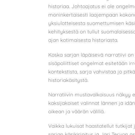
historiaa. Johtoajatus ei ole ongelm
moninkertaisesti laajempaan kokona
yksiulotteisesta suomettumisen käsitt
kehityksestä on tullut suomalaisess
ajan kotimaisesta historiasta.
Koska sarjan läpäisevä narratiivi o
sisäpoliittiset ongelmat esitetään ir
kontekstista, sarja vahvistaa jo pi
historiakäsitystä.
Narratiivin mustavalkoisuus näkyy es
kaksijakoiset valinnat lännen ja idä
oikean ja väärän välillä.
Vaikka lukuisat haastatellut tutkijat 
sarjan käsikirjoitus ja Jari Tervon 