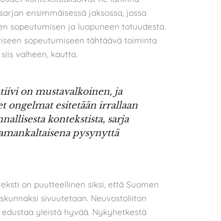
 sarjan ensimmäisessä jaksossa, jossa
en sopeutumisen ja luopuneen totuudesta.
ttiseen sopeutumiseen tähtäävä toiminta
iis valheen, kautta.
tiivi on mustavalkoinen, ja
t ongelmat esitetään irrallaan
nallisesta kontekstista, sarja
 samankaltaisena pysynyttä
eksti on puutteellinen siksi, että Suomen
skunnaksi sivuutetaan. Neuvostoliiton
a edustaa yleistä hyvää. Nykyhetkestä