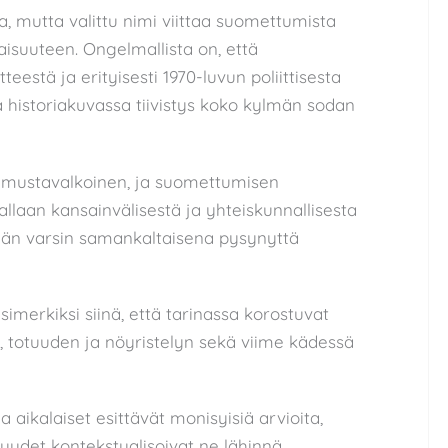
a, mutta valittu nimi viittaa suomettumista
isuuteen. Ongelmallista on, että
eestä ja erityisesti 1970-luvun poliittisesta
a historiakuvassa tiivistys koko kylmän sodan
n mustavalkoinen, ja suomettumisen
rallaan kansainvälisestä ja yhteiskunnallisesta
tkään varsin samankaltaisena pysynyttä
imerkiksi siinä, että tarinassa korostuvat
n, totuuden ja nöyristelyn sekä viime kädessä
ja aikalaiset esittävät monisyisiä arvioita,
osuudet kontekstualisoivat ne lähinnä