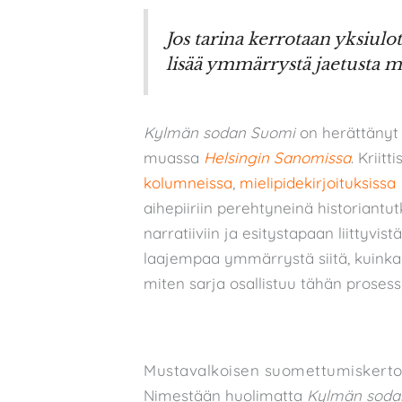
Jos tarina kerrotaan yksiulott
lisää ymmärrystä jaetusta 
Kylmän sodan Suomi
on herättänyt 
muassa
Helsingin Sanomissa
. Kriitt
kolumneissa
,
mielipidekirjoituksissa
aihepiiriin perehtyneinä historiantu
narratiiviin ja esitystapaan liittyv
laajempaa ymmärrystä siitä, kuinka
miten sarja osallistuu tähän prosessi
Mustavalkoisen suomettumiskert
Nimestään huolimatta
Kylmän soda