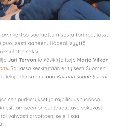
uomi
kertoo suomettumisesta tarinaa, jossa
nipuolisesti ääneen. Häpeällisyyttä
ksiulotteiseksi.
lija
Jari Tervon
ja käsikirjoittaja
Marjo Vilkon
omi
. Sarjassa keskitytään erityisesti Suomen
en. Tekijöidensä mukaan
Kylmän sodan Suomi
 jos sen pyrkimykset ja rajallisuus tuodaan
in esittämiseen on suhtauduttava vakavasti.
tai vahvasti arvottaen, se ei lisää
tä.