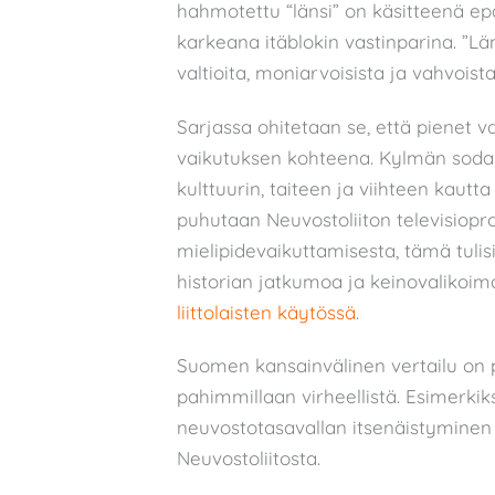
hahmotettu “länsi” on käsitteenä e
karkeana itäblokin vastinparina. ”Län
valtioita, moniarvoisista ja vahvoist
Sarjassa ohitetaan se, että pienet va
vaikutuksen kohteena. Kylmän sodan
kulttuurin, taiteen ja viihteen kautta
puhutaan Neuvostoliiton televisiop
mielipidevaikuttamisesta, tämä tul
historian jatkumoa ja keinovalikoim
liittolaisten käytössä
.
Suomen kansainvälinen vertailu on 
pahimmillaan virheellistä. Esimerki
neuvostotasavallan itsenäistymine
Neuvostoliitosta.