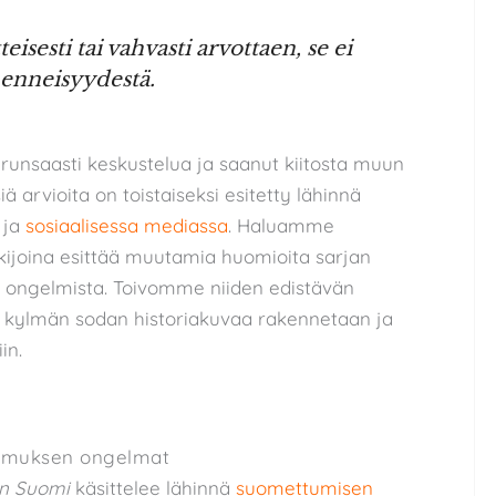
eisesti tai vahvasti arvottaen, se ei
menneisyydestä.
runsaasti keskustelua ja saanut kiitosta muun
isiä arvioita on toistaiseksi esitetty lähinnä
ja
sosiaalisessa mediassa
. Haluamme
tkijoina esittää muutamia huomioita sarjan
istä ongelmista. Toivomme niiden edistävän
 kylmän sodan historiakuvaa rakennetaan ja
in.
omuksen ongelmat
n Suomi
käsittelee lähinnä
suomettumisen