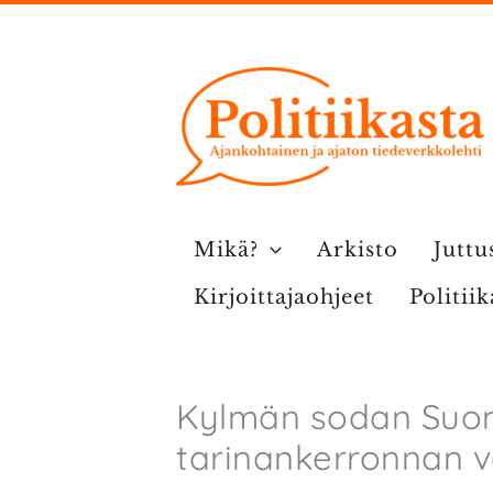
Siirry
sisältöön
Mikä?
Arkisto
Juttu
Kirjoittajaohjeet
Politii
Kylmän sodan Suomi
tarinankerronnan v