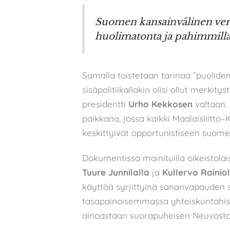
Suomen kansainvälinen vert
huolimatonta ja pahimmillaa
Samalla toistetaan tarinaa ”puolid
sisäpolitiikallakin olisi ollut merkit
presidentti
Urho Kekkosen
valtaan.
paikkana, jossa kaikki Maalaisliitto–
keskittyivät opportunistiseen suomett
Dokumentissa mainituilla oikeistolai
Tuure Junnilalla
ja
Kullervo Rainiol
käyttöä syrjittyinä sananvapauden
tasapainoisemmassa yhteiskuntahist
ainoastaan suorapuheisen Neuvostolii