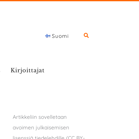
Suomi
s
Kirjoittajat
Artikkeliin sovelletaan
avoimen julkaisemisen
lisenssiä tiedelehdille (CC BY-