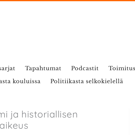
sarjat
Tapahtumat
Podcastit
Toimitu
kasta kouluissa
Politiikasta selkokielellä
 ja historiallisen
aikeus