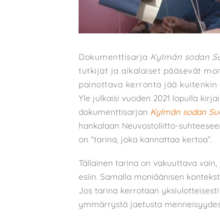
Dokumenttisarja
Kylmän sodan S
tutkijat ja aikalaiset pääsevät mo
painottava kerronta jää kuitenkin y
Yle julkaisi vuoden 2021 lopulla kirjai
dokumenttisarjan
Kylmän sodan Su
hankalaan Neuvostoliitto-suhteese
on “tarina, joka kannattaa kertoa”.
Tällainen tarina on vakuuttava vain,
esiin. Samalla moniäänisen kontekst
Jos tarina kerrotaan yksiulotteisesti 
ymmärrystä jaetusta menneisyydes