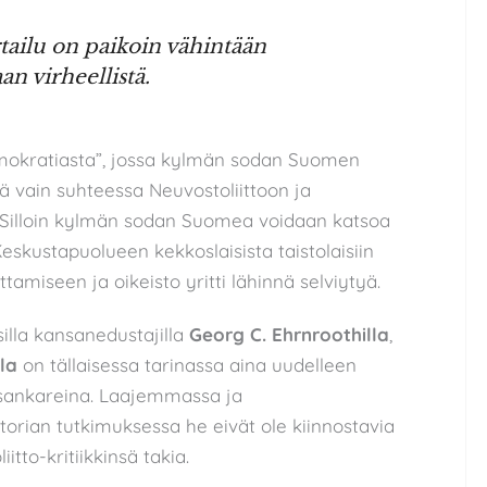
ailu on paikoin vähintään
n virheellistä.
emokratiasta”, jossa kylmän sodan Suomen
ystä vain suhteessa Neuvostoliittoon ja
 Silloin kylmän sodan Suomea voidaan katsoa
Keskustapuolueen kekkoslaisista taistolaisiin
amiseen ja oikeisto yritti lähinnä selviytyä.
silla kansanedustajilla
Georg C. Ehrnroothilla
,
la
on tällaisessa tarinassa aina uudelleen
 sankareina. Laajemmassa ja
orian tutkimuksessa he eivät ole kiinnostavia
tto-kritiikkinsä takia.