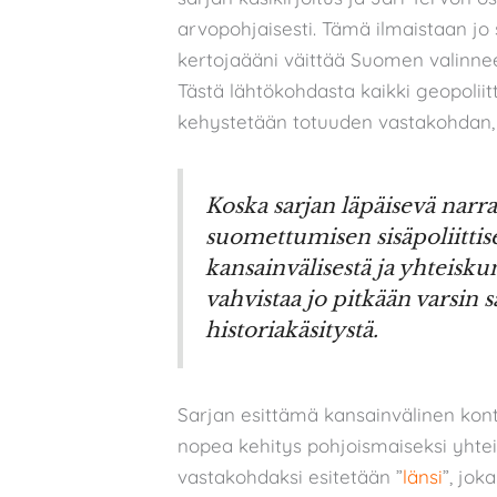
arvopohjaisesti. Tämä ilmaistaan jo
kertojaääni väittää Suomen valinne
Tästä lähtökohdasta kaikki geopolii
kehystetään totuuden vastakohdan, s
Koska sarjan läpäisevä narra
suomettumisen sisäpoliittise
kansainvälisestä ja yhteiskun
vahvistaa jo pitkään varsin
historiakäsitystä.
Sarjan esittämä kansainvälinen kont
nopea kehitys pohjoismaiseksi yhtei
vastakohdaksi esitetään ”
länsi
”, jok