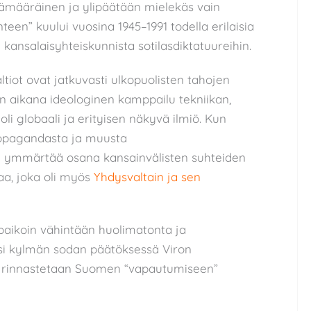
pämääräinen ja ylipäätään mielekäs vain
teen” kuului vuosina 1945–1991 todella erilaisia
a kansalaisyhteiskunnista sotilasdiktatuureihin.
ltiot ovat jatkuvasti ulkopuolisten tahojen
 aikana ideologinen kamppailu tekniikan,
 oli globaali ja erityisen näkyvä ilmiö. Kun
ropagandasta ja muusta
isi ymmärtää osana kansainvälisten suhteiden
aa, joka oli myös
Yhdysvaltain ja sen
paikoin vähintään huolimatonta ja
ksi kylmän sodan päätöksessä Viron
n rinnastetaan Suomen “vapautumiseen”