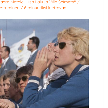
Saara Matala
,
Liisa Lalu
ja
Ville Soimetsä
/
ettuminen
/
6 minuutiksi luettavaa