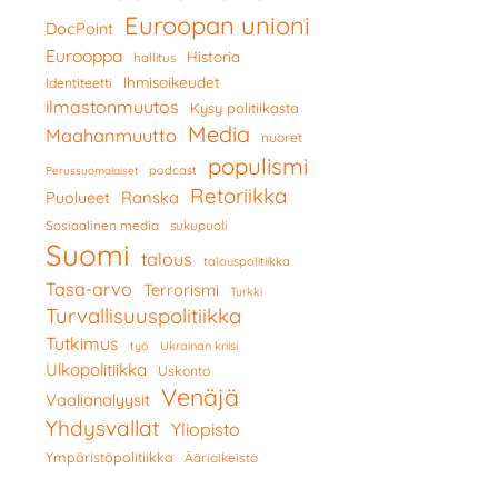
Euroopan unioni
DocPoint
Eurooppa
Historia
hallitus
Ihmisoikeudet
Identiteetti
ilmastonmuutos
Kysy politiikasta
Media
Maahanmuutto
nuoret
populismi
podcast
Perussuomalaiset
Retoriikka
Ranska
Puolueet
Sosiaalinen media
sukupuoli
Suomi
talous
talouspolitiikka
Tasa-arvo
Terrorismi
Turkki
Turvallisuuspolitiikka
Tutkimus
työ
Ukrainan kriisi
Ulkopolitiikka
Uskonto
Venäjä
Vaalianalyysit
Yhdysvallat
Yliopisto
Ympäristöpolitiikka
Äärioikeisto