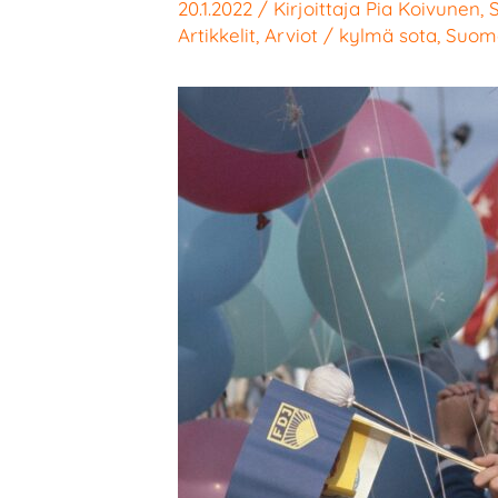
20.1.2022
/ Kirjoittaja
Pia Koivunen
,
Artikkelit
,
Arviot
/
kylmä sota
,
Suom