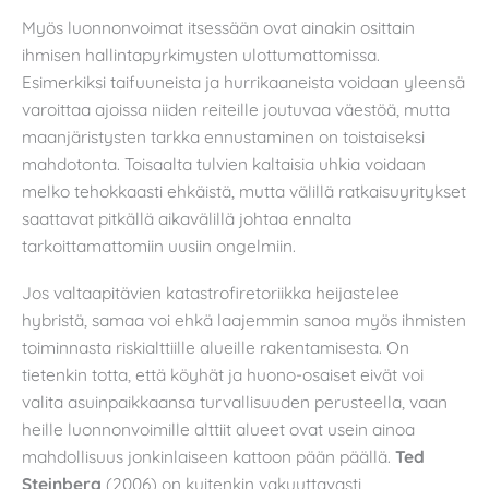
Myös luonnonvoimat itsessään ovat ainakin osittain
ihmisen hallintapyrkimysten ulottumattomissa.
Esimerkiksi taifuuneista ja hurrikaaneista voidaan yleensä
varoittaa ajoissa niiden reiteille joutuvaa väestöä, mutta
maanjäristysten tarkka ennustaminen on toistaiseksi
mahdotonta. Toisaalta tulvien kaltaisia uhkia voidaan
melko tehokkaasti ehkäistä, mutta välillä ratkaisuyritykset
saattavat pitkällä aikavälillä johtaa ennalta
tarkoittamattomiin uusiin ongelmiin.
Jos valtaapitävien katastrofiretoriikka heijastelee
hybristä, samaa voi ehkä laajemmin sanoa myös ihmisten
toiminnasta riskialttiille alueille rakentamisesta. On
tietenkin totta, että köyhät ja huono-osaiset eivät voi
valita asuinpaikkaansa turvallisuuden perusteella, vaan
heille luonnonvoimille alttiit alueet ovat usein ainoa
mahdollisuus jonkinlaiseen kattoon pään päällä.
Ted
Steinberg
(2006) on kuitenkin vakuuttavasti