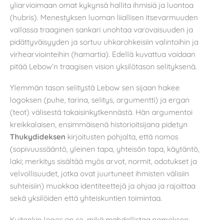
yliarvioimaan omat kykynsä hallita ihmisiä ja luontoa
(hubris). Menestyksen luoman liiallisen itsevarmuuden
vallassa traaginen sankari unohtaa varovaisuuden ja
pidättyväisyyden ja sortuu uhkarohkeisiin valintoihin ja
virhearviointeihin (hamartia). Edellä kuvattua voidaan
pitää Lebow’n traagisen vision yksilötason selityksenä.
Ylemmän tason selitystä Lebow sen sijaan hakee
logoksen (puhe, tarina, selitys, argumentti) ja ergan
(teot) välisestä takaisinkytkennästä. Hän argumentoi
kreikkalaisen, ensimmäisenä historioitsijana pidetyn
Thukydideksen
kirjoitusten pohjalta, että nomos
(sopivuussääntö, yleinen tapa, yhteisön tapa, käytäntö,
laki; merkitys sisältää myös arvot, normit, odotukset ja
velvollisuudet, jotka ovat juurtuneet ihmisten välisiin
suhteisiin) muokkaa identiteettejä ja ohjaa ja rajoittaa
sekä yksilöiden että yhteiskuntien toimintaa.
Kuitenkin logos on se, mikä mahdollistaa nomoksen,