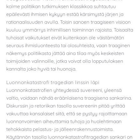
kolme politiikan tutkimuksen klassikkoa suhtautuu
epäilevästi ihmisen kykyyn estää kärsimystä järjen ja
rationaalisuuden avulla. Toisin sanoen traagiseen visioon
kuuluu ymmärrys inhimillisen toiminnan rajoista. Toisaalta
tuhoisat vaikutukset eivät kuitenkaan ole väistämätön
seuraus ihmisluonteesta tai olosuhteista, vaan traaginen
näkemys politiikasta jättää aina tilaa myös keskeisten
toimijoiden valinnoille, jotka voivat olla lopputuloksen
kannalta joko hyviä tai huonoja.
Luonnonkatastrofi tragedian linssin läpi
Luonnonkatastrofien yhteydessä suvereeni, yleensä
valtio, voidaan nähdä eräänlaisena traagisena sankarina.
Diskurssin ja retoriikan tasolla suvereenin pitää yrittää
vakuuttaa kansalaiset siitä, että se pystyy rajoittamaan
luonnonvoimien aiheuttamia tuhoja ja huolehtimaan
tehokkaista pelastus- ja jälleenrakennustoimista.
Käytännön tasolla luonnonkatastrofitragedian sankari on