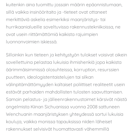
kuitenkin aina tuomittu jossain määrin epäonnistumaan,
sillä vaikka insinööritaito ja -tieteet ovat ottaneet
merkittäviä askelia esimerkiksi maanjäristys- tai
hurrikaanialueille soveltuvissa rakennustekniikoissa, ne
ovat usein riittämättömiä kaikista rajuimpien
luonnonvoimien iskiessä.
Silloinkin kun tieteen ja kehitystyön tulokset voisivat oikein
sovellettuina pelastaa lukuisia ihmishenkiä jopa kaikista
äärimmäisimmissä olosuhteissa, korruption, resurssien
puutteen, ideologistentaistelujen tai silkan
välinpitämättömyyden kaltaiset poliittiset realiteetit usein
estävät parhaiden mahdollisten tulosten saavuttamisen.
Samoin pelastus- ja jälleenrakennustoimet kärsivät näistä
ongelmista Kiinan Sichuanissa vuonna 2008 sattuneen
Wenchuanin maanjäristyksen yhteydessä sortui lukuisia
kouluja, vaikka monissa tapauksissa niiden läheiset
rakennukset selvisivät huomattavasti vähemmillä