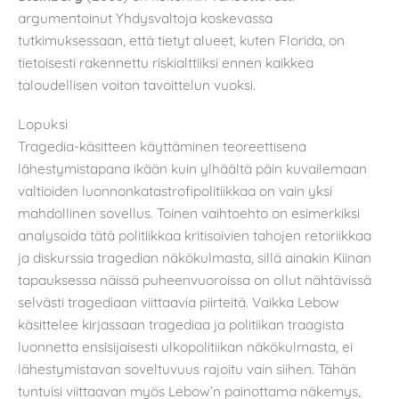
argumentoinut Yhdysvaltoja koskevassa
tutkimuksessaan, että tietyt alueet, kuten Florida, on
tietoisesti rakennettu riskialttiiksi ennen kaikkea
taloudellisen voiton tavoittelun vuoksi.
Lopuksi
Tragedia-käsitteen käyttäminen teoreettisena
lähestymistapana ikään kuin ylhäältä päin kuvailemaan
valtioiden luonnonkatastrofipolitiikkaa on vain yksi
mahdollinen sovellus. Toinen vaihtoehto on esimerkiksi
analysoida tätä politiikkaa kritisoivien tahojen retoriikkaa
ja diskurssia tragedian näkökulmasta, sillä ainakin Kiinan
tapauksessa näissä puheenvuoroissa on ollut nähtävissä
selvästi tragediaan viittaavia piirteitä. Vaikka Lebow
käsittelee kirjassaan tragediaa ja politiikan traagista
luonnetta ensisijaisesti ulkopolitiikan näkökulmasta, ei
lähestymistavan soveltuvuus rajoitu vain siihen. Tähän
tuntuisi viittaavan myös Lebow’n painottama näkemys,