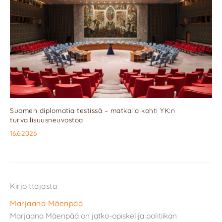
Suomen diplomatia testissä – matkalla kohti YK:n
turvallisuusneuvostoa
16.6.2026
Kirjoittajasta
Marjaana Mäenpää
Marjaana Mäenpää on jatko-opiskelija politiikan