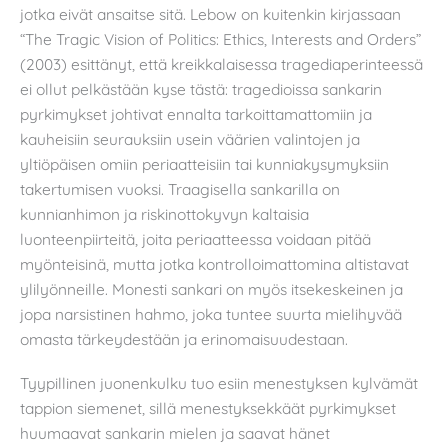
jotka eivät ansaitse sitä. Lebow on kuitenkin kirjassaan
“The Tragic Vision of Politics: Ethics, Interests and Orders”
(2003) esittänyt, että kreikkalaisessa tragediaperinteessä
ei ollut pelkästään kyse tästä: tragedioissa sankarin
pyrkimykset johtivat ennalta tarkoittamattomiin ja
kauheisiin seurauksiin usein väärien valintojen ja
yltiöpäisen omiin periaatteisiin tai kunniakysymyksiin
takertumisen vuoksi. Traagisella sankarilla on
kunnianhimon ja riskinottokyvyn kaltaisia
luonteenpiirteitä, joita periaatteessa voidaan pitää
myönteisinä, mutta jotka kontrolloimattomina altistavat
ylilyönneille. Monesti sankari on myös itsekeskeinen ja
jopa narsistinen hahmo, joka tuntee suurta mielihyvää
omasta tärkeydestään ja erinomaisuudestaan.
Tyypillinen juonenkulku tuo esiin menestyksen kylvämät
tappion siemenet, sillä menestyksekkäät pyrkimykset
huumaavat sankarin mielen ja saavat hänet