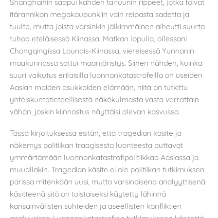
Shanghaihin saapui kahden taifuunin rippeet, jotka toivat
itärannikon megakaupunkiin vain reipasta sadetta ja
tuulta, mutta joista varsinkin jälkimmäinen aiheutti suurta
tuhoa eteläisessä Kiinassa. Matkan lopulla, ollessani
Chongqingissa Lounais-Kiinassa, viereisessä Yunnanin
maakunnassa sattui maanjäristys. Siihen nähden, kuinka
suuri vaikutus erilaisilla luonnonkatastrofeilla on useiden
Aasian maiden asukkaiden elämään, niitä on tutkittu
yhteiskuntatieteellisestä näkökulmasta vasta verrattain
vähän, joskin kiinnostus näyttäisi olevan kasvussa.
Tässä kirjoituksessa esitän, että tragedian käsite ja
näkemys politiikan traagisesta luonteesta auttavat
ymmärtämään luonnonkatastrofipolitiikkaa Aasiassa ja
muuallakin. Tragedian käsite ei ole politiikan tutkimuksen
parissa mitenkään uusi, mutta varsinaisena analyyttisenä
käsitteenä sitä on toistaiseksi käytetty lähinnä
kansainvälisten suhteiden ja aseellisten konfliktien
analyysissa. Luonnonkatastrofien tutkimukseen käsitettä