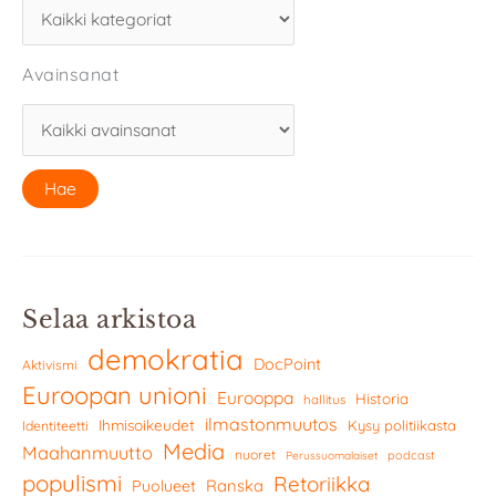
Avainsanat
Selaa arkistoa
demokratia
DocPoint
Aktivismi
Euroopan unioni
Eurooppa
Historia
hallitus
ilmastonmuutos
Ihmisoikeudet
Kysy politiikasta
Identiteetti
Media
Maahanmuutto
nuoret
podcast
Perussuomalaiset
populismi
Retoriikka
Ranska
Puolueet