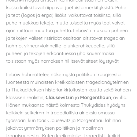
koska kaikki tavat riippuvat jaetuista merkityksistä. Puhe
ja teot (logos ja erga) lisäksi vaikuttavat toisiinsa, sillä
puhe muokkaa tekoja, mutta toisaalta myös teot voivat
ajan mittaan muuttaa puhetta. Lebow’n mukaan puheen
ja tekojen väliset ristiriidat osaltaan altistavat tragedian
hahmot virhearvioinneille ja uhkarohkeudelle, sillä
puheen ja tekojen erkaantuessa yhä kauemmaksi
toisistaan myös nomoksen hillitsevät siteet löystyvät.
Lebow hahmottelee näkemystä politiikan traagisesta
luonteesta muinaisten kreikkalaisten tragedianäytelmien
ja Thukydideksen historiankirjoitusten kautta sekä kahden
klassisen realistin,
Clausewitzin
ja
Morgenthaun
, avulla.
Hänen mukaansa näistä kolmesta Thukydides hyödynsi
kaikkein selkeimmin tragediallisia aineksia omassa
työssään, kun taas Clausewitz ja Morgenthau lähinnä
jakoivat ymmärryksen politiikan ja maailman
traagisuudesta. Kuten kreikkalaiset tragedistit, kaikki