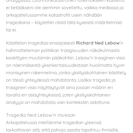
ei tietääkseni ole aiemmin sovellettu, vaikka mediassa ja
arkiajattelussamme katastrofit usein nähdään
tragedioina – käytettiin niistä tätä kyseistä määritelmää
tai ei.
Käsittelen tragediaa ensisijaisesti
Richard Ned Lebow
’n
hahmotteleman politiikan traagisuuden näkökulmasta
keskittyen muutamiin pääkohtiin. Lebow’n traaginen visio
on näennäisestä yksinkertaisuudestaan huolimatta hyvin
monisyinen rakennelma, jonka yksityiskohtainen käsittely
on tässä yhteydessä mahdotonta. Lisäksi tragedia ja
traaginen visio näyttäytyvät aina jossain määrin eri
tavalla eri asiayhteyksissä, joten yksityiskohtainen
analyysi on mahdollista vain kontekstiin sidottuna.
Tragedia Ned Lebow’n mukaan
Arkiajattelussa miellämme tragedian yleensä
tarkoittavan sitä, että pahoja asioita tapahtuu ihmisille,