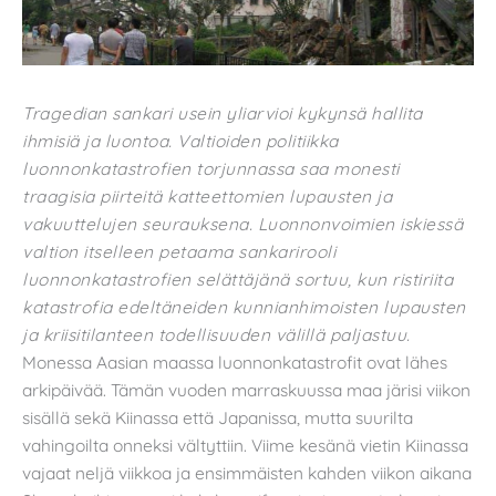
Tragedian sankari usein yliarvioi kykynsä hallita
ihmisiä ja luontoa. Valtioiden politiikka
luonnonkatastrofien torjunnassa saa monesti
traagisia piirteitä katteettomien lupausten ja
vakuuttelujen seurauksena. Luonnonvoimien iskiessä
valtion itselleen petaama sankarirooli
luonnonkatastrofien selättäjänä sortuu, kun ristiriita
katastrofia edeltäneiden kunnianhimoisten lupausten
ja kriisitilanteen todellisuuden välillä paljastuu.
Monessa Aasian maassa luonnonkatastrofit ovat lähes
arkipäivää. Tämän vuoden marraskuussa maa järisi viikon
sisällä sekä Kiinassa että Japanissa, mutta suurilta
vahingoilta onneksi vältyttiin. Viime kesänä vietin Kiinassa
vajaat neljä viikkoa ja ensimmäisten kahden viikon aikana