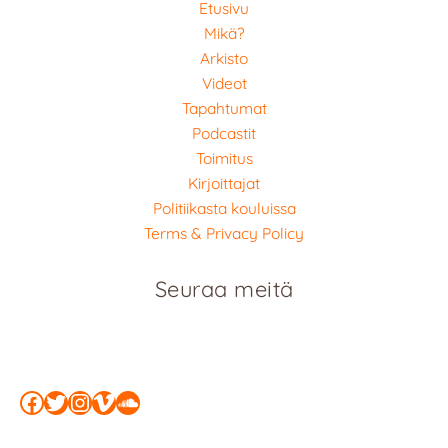
Etusivu
Mikä?
Arkisto
Videot
Tapahtumat
Podcastit
Toimitus
Kirjoittajat
Politiikasta kouluissa
Terms & Privacy Policy
Seuraa meitä
Facebook
Twitter
Instagram
Vimeo
SoundCloud