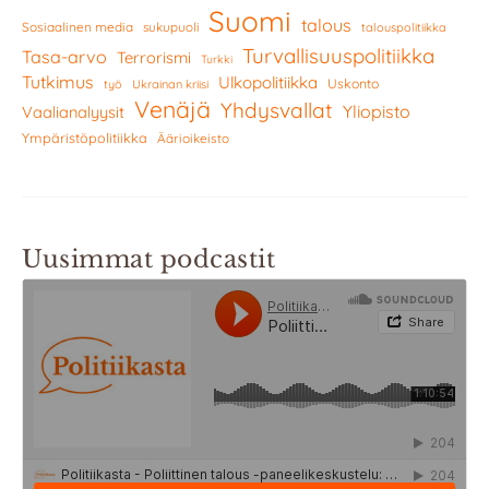
Suomi
talous
Sosiaalinen media
sukupuoli
talouspolitiikka
Turvallisuuspolitiikka
Tasa-arvo
Terrorismi
Turkki
Tutkimus
Ulkopolitiikka
Uskonto
työ
Ukrainan kriisi
Venäjä
Yhdysvallat
Yliopisto
Vaalianalyysit
Ympäristöpolitiikka
Äärioikeisto
Uusimmat podcastit