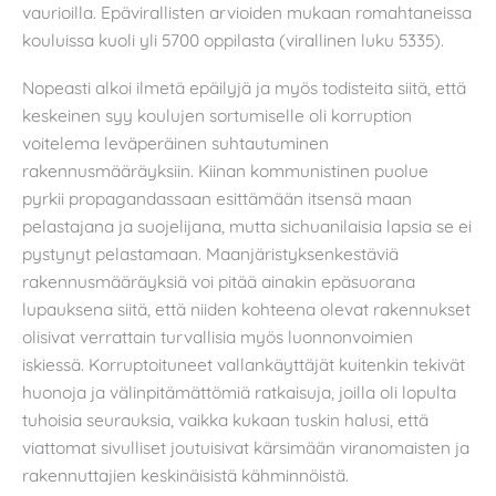
vaurioilla. Epävirallisten arvioiden mukaan romahtaneissa
kouluissa kuoli yli 5700 oppilasta (virallinen luku 5335).
Nopeasti alkoi ilmetä epäilyjä ja myös todisteita siitä, että
keskeinen syy koulujen sortumiselle oli korruption
voitelema leväperäinen suhtautuminen
rakennusmääräyksiin. Kiinan kommunistinen puolue
pyrkii propagandassaan esittämään itsensä maan
pelastajana ja suojelijana, mutta sichuanilaisia lapsia se ei
pystynyt pelastamaan. Maanjäristyksenkestäviä
rakennusmääräyksiä voi pitää ainakin epäsuorana
lupauksena siitä, että niiden kohteena olevat rakennukset
olisivat verrattain turvallisia myös luonnonvoimien
iskiessä. Korruptoituneet vallankäyttäjät kuitenkin tekivät
huonoja ja välinpitämättömiä ratkaisuja, joilla oli lopulta
tuhoisia seurauksia, vaikka kukaan tuskin halusi, että
viattomat sivulliset joutuisivat kärsimään viranomaisten ja
rakennuttajien keskinäisistä kähminnöistä.