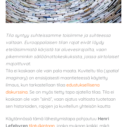
Tila syntyy suhteissamme toisiimme ja suhteessa
valtaan. Eurooppalaisen tilan rajat eivät löydy
eteläisimmistä kärjistä tai aluevesirajoilta, vaan
pikemminkin säilöönottokeskuksista, joissa siirtolaiset
majoittuvat.
Tila ei koskaan ole vain pala maata. Kuviteltu tila (
spatial
imaginary
) on ensisijaisesti maantieteessä käytetty
ilmaus, kun tarkastellaan tilaa
edustuksellisena
diskurssina
. Se on myös tietty tapa ajatella tilaa. Tila ei
koskaan ole vain ”siinä”, vaan ajatus valtiosta tuotetaan
sen historioiden, rajojen ja kuvitellun yhteisön kautta
Käytännössä tämä lähestymistapa pohjautuu
Henri
Lefebvren
tilatulkintaan
, jonka mukaan kaikki, mikä