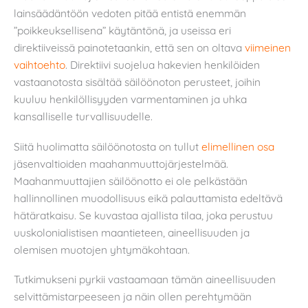
lainsäädäntöön vedoten pitää entistä enemmän
”poikkeuksellisena” käytäntönä, ja useissa eri
direktiiveissä painotetaankin, että sen on oltava
viimeinen
vaihtoehto
. Direktiivi suojelua hakevien henkilöiden
vastaanotosta sisältää säilöönoton perusteet, joihin
kuuluu henkilöllisyyden varmentaminen ja uhka
kansalliselle turvallisuudelle.
Siitä huolimatta säilöönotosta on tullut
elimellinen osa
jäsenvaltioiden maahanmuuttojärjestelmää.
Maahanmuuttajien säilöönotto ei ole pelkästään
hallinnollinen muodollisuus eikä palauttamista edeltävä
hätäratkaisu. Se kuvastaa ajallista tilaa, joka perustuu
uuskolonialistisen maantieteen, aineellisuuden ja
olemisen muotojen yhtymäkohtaan.
Tutkimukseni pyrkii vastaamaan tämän aineellisuuden
selvittämistarpeeseen ja näin ollen perehtymään