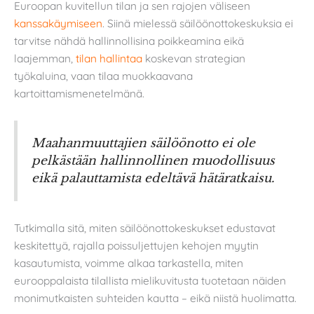
Euroopan kuvitellun tilan ja sen rajojen väliseen
kanssakäymiseen
. Siinä mielessä säilöönottokeskuksia ei
tarvitse nähdä hallinnollisina poikkeamina eikä
laajemman,
tilan hallintaa
koskevan strategian
työkaluina, vaan tilaa muokkaavana
kartoittamismenetelmänä.
Maahanmuuttajien säilöönotto ei ole
pelkästään hallinnollinen muodollisuus
eikä palauttamista edeltävä hätäratkaisu.
Tutkimalla sitä, miten säilöönottokeskukset edustavat
keskitettyä, rajalla poissuljettujen kehojen myytin
kasautumista, voimme alkaa tarkastella, miten
eurooppalaista tilallista mielikuvitusta tuotetaan näiden
monimutkaisten suhteiden kautta – eikä niistä huolimatta.