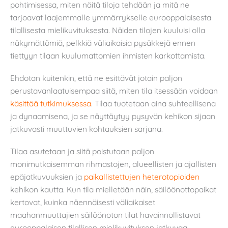
pohtimisessa, miten näitä tiloja tehdään ja mitä ne
tarjoavat laajemmalle ymmärrykselle eurooppalaisesta
tilallisesta mielikuvituksesta. Näiden tilojen kuuluisi olla
näkymättömiä, pelkkiä väliaikaisia pysäkkejä ennen
tiettyyn tilaan kuulumattomien ihmisten karkottamista.
Ehdotan kuitenkin, että ne esittävät jotain paljon
perustavanlaatuisempaa siitä, miten tila itsessään voidaan
käsittää tutkimuksessa
. Tilaa tuotetaan aina suhteellisena
ja dynaamisena, ja se näyttäytyy pysyvän kehikon sijaan
jatkuvasti muuttuvien kohtauksien sarjana.
Tilaa asutetaan ja siitä poistutaan paljon
monimutkaisemman rihmastojen, alueellisten ja ajallisten
epäjatkuvuuksien ja
paikallistettujen heterotopioiden
kehikon kautta. Kun tila mielletään näin, säilöönottopaikat
kertovat, kuinka näennäisesti väliaikaiset
maahanmuuttajien säilöönoton tilat havainnollistavat
eurooppalaisen tilallisen mielikuvituksen jatkuvaa