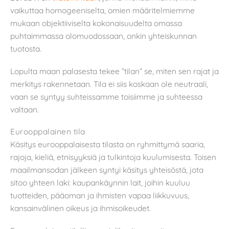
vaikuttaa homogeeniselta, omien määritelmiemme
mukaan objektiiviselta kokonaisuudelta omassa
puhtaimmassa olomuodossaan, onkin yhteiskunnan
tuotosta.
Lopulta maan palasesta tekee ”tilan” se, miten sen rajat ja
merkitys rakennetaan. Tila ei siis koskaan ole neutraali,
vaan se syntyy suhteissamme toisiimme ja suhteessa
valtaan.
Eurooppalainen tila
Käsitys eurooppalaisesta tilasta on ryhmittymä saaria,
rajoja, kieliä, etnisyyksiä ja tulkintoja kuulumisesta. Toisen
maailmansodan jälkeen syntyi käsitys yhteisöstä, jota
sitoo yhteen laki: kaupankäynnin lait, joihin kuuluu
tuotteiden, pääoman ja ihmisten vapaa liikkuvuus,
kansainvälinen oikeus ja ihmisoikeudet.