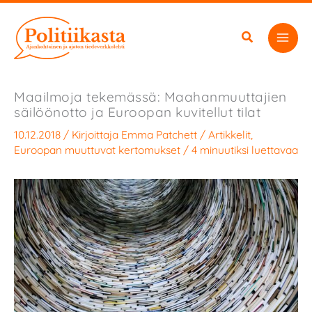
Siirry
sisältöön
Maailmoja tekemässä: Maahanmuuttajien
säilöönotto ja Euroopan kuvitellut tilat
10.12.2018
/ Kirjoittaja
Emma Patchett
/
Artikkelit
,
Euroopan muuttuvat kertomukset
/
4 minuutiksi luettavaa