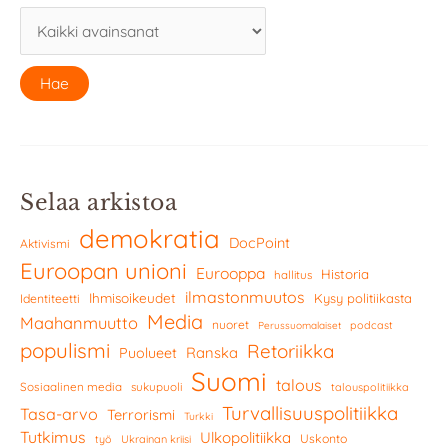
Selaa arkistoa
demokratia
DocPoint
Aktivismi
Euroopan unioni
Eurooppa
Historia
hallitus
ilmastonmuutos
Ihmisoikeudet
Kysy politiikasta
Identiteetti
Media
Maahanmuutto
nuoret
podcast
Perussuomalaiset
populismi
Retoriikka
Ranska
Puolueet
Suomi
talous
Sosiaalinen media
sukupuoli
talouspolitiikka
Turvallisuuspolitiikka
Tasa-arvo
Terrorismi
Turkki
Tutkimus
Ulkopolitiikka
Uskonto
työ
Ukrainan kriisi