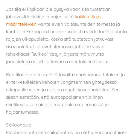
Jos tila ei koskaan ole pysyvä vaan sitä tuotetaan
jatkuvasti kaikkien kehojen sekä
kaikkia tiloja
määrittelevien
vaihtelevien valtasuhteiden toimesta ja
kautta, ei Euroopan linnake -projektia voida todella uhata
rajojen ulkopuolelta, koska sitä tuotetaan jatkuvasti
sisäpuolelta. Lait ovat olemassa, jotta ne voivat
tehokkaasti ”sulkea” tietyn järjestelmän, mutta
järjestelmä on silti jatkuvassa muutoksen tilassa.
Kun tilaa ajatellaan tällä tavalla maahanmuuttolakien ja
ei-tervetulleiden kehojen vangitsemisen yhteydessä,
ulkopuolisuuden ja rajojen myytti kyseenalaistuu. Sen
sijaan esitetään, että eurooppalainen tilallinen
mielikuvitus on aina jo muutenkin repeämässä ja
hajaantumassa.
Säilöönotto
Maahanmuuttajien säilöönottoa on alettu eurooppalaisen