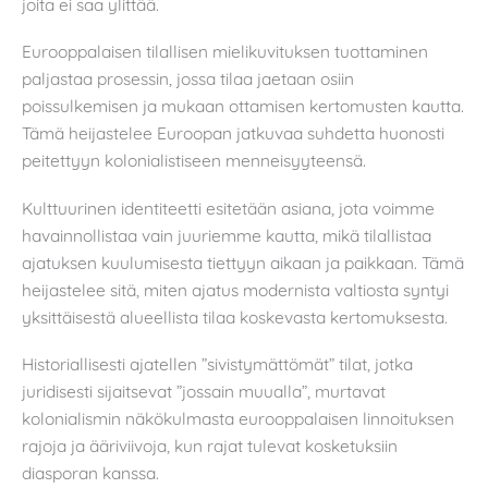
joita ei saa ylittää.
Eurooppalaisen tilallisen mielikuvituksen tuottaminen
paljastaa prosessin, jossa tilaa jaetaan osiin
poissulkemisen ja mukaan ottamisen kertomusten kautta.
Tämä heijastelee Euroopan jatkuvaa suhdetta huonosti
peitettyyn kolonialistiseen menneisyyteensä.
Kulttuurinen identiteetti esitetään asiana, jota voimme
havainnollistaa vain juuriemme kautta, mikä tilallistaa
ajatuksen kuulumisesta tiettyyn aikaan ja paikkaan. Tämä
heijastelee sitä, miten ajatus modernista valtiosta syntyi
yksittäisestä alueellista tilaa koskevasta kertomuksesta.
Historiallisesti ajatellen ”sivistymättömät” tilat, jotka
juridisesti sijaitsevat ”jossain muualla”, murtavat
kolonialismin näkökulmasta eurooppalaisen linnoituksen
rajoja ja ääriviivoja, kun rajat tulevat kosketuksiin
diasporan kanssa.