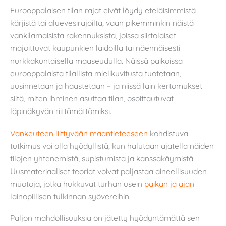
Eurooppalaisen tilan rajat eivät löydy eteläisimmistä
kärjistä tai aluevesirajoilta, vaan pikemminkin näistä
vankilamaisista rakennuksista, joissa siirtolaiset
majoittuvat kaupunkien laidoilla tai näennäisesti
nurkkakuntaisella maaseudulla. Näissä paikoissa
eurooppalaista tilallista mielikuvitusta tuotetaan,
uusinnetaan ja haastetaan – ja niissä lain kertomukset
siitä, miten ihminen asuttaa tilan, osoittautuvat
läpinäkyvän riittämättömiksi.
Vankeuteen liittyvään maantieteeseen
kohdistuva
tutkimus voi olla hyödyllistä, kun halutaan ajatella näiden
tilojen yhtenemistä, supistumista ja kanssakäymistä.
Uusmateriaaliset teoriat voivat paljastaa aineellisuuden
muotoja, jotka hukkuvat turhan usein
paikan ja ajan
lainopillisen tulkinnan syövereihin.
Paljon mahdollisuuksia on jätetty hyödyntämättä sen