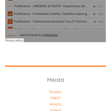
Meistä
Etusivu
Mikä?
Arkisto
Videot