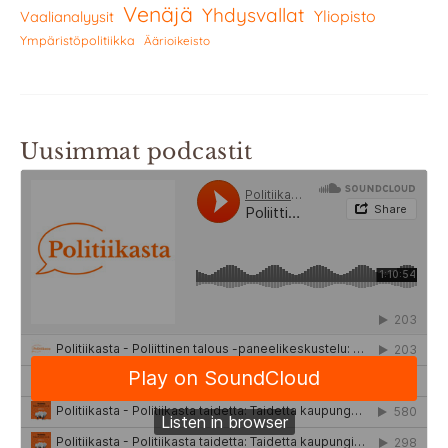
Venäjä
Yhdysvallat
Yliopisto
Vaalianalyysit
Ympäristöpolitiikka
Äärioikeisto
Uusimmat podcastit