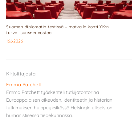
Suomen diplomatia testissä – matkalla kohti YK:n
turvallisuusneuvostoa
16.6.2026
Kirjoittajasta
Emma Patchett
Emma Patchett työskenteli tutkijatohtorina
Eurooppalaisen oikeuden, identiteetin ja historian
tutkimuksen huippuyksikössä Helsingin yliopiston
humanistisessa tiedekunnassa.