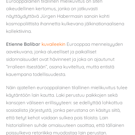
Eurooppalainen tilallinen mielikuvitus on siten
oikeudellinen kertomus, jonka on jatkuvasti
näyttäydyttävä Jürgen Habermasin sanoin kohti
kosmopoliittista ihannetta kulkevana jälkinationaalisena
kollektiivina.
Etienne Balibar
kuvaileekin
Eurooppaa menneisyyden
aavekuvana, jonka alueelliset ja paikalliset
sidonnaisuudet ovat hävinneet ja joka on ajautunut
”irralleen itsestään”, osana kuviteltua, mutta entistä
kauempana todellisuudesta.
Näin ajatellen eurooppalainen tilallinen mielikuvitus tulee
käytäntöön lain kautta. Laki perustuu paikkojen sekä
kansojen väliseen erillisyyteen: se edellyttää lohkottua
sosiaalista järjestystä, jonka perustana on käsitys siitä,
että tietyt kehot voidaan sulkea pois tiloista. Lain
historiallinen suhde omaisuuteen osoittaa, että tällainen
poissulkeva retoriikka muodostaa lain perustan.