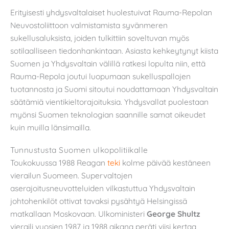
Erityisesti yhdysvaltalaiset huolestuivat Rauma-Repolan
Neuvostoliittoon valmistamista syvänmeren
sukellusaluksista, joiden tulkittiin soveltuvan myös
sotilaalliseen tiedonhankintaan. Asiasta kehkeytynyt kiista
Suomen ja Yhdysvaltain välillä ratkesi lopulta niin, että
Rauma-Repola joutui luopumaan sukelluspallojen
tuotannosta ja Suomi sitoutui noudattamaan Yhdysvaltain
säätämiä vientikieltorajoituksia. Yhdysvallat puolestaan
myönsi Suomen teknologian saannille samat oikeudet
kuin muilla länsimailla.
Tunnustusta Suomen ulkopolitiikalle
Toukokuussa 1988 Reagan
teki
kolme päivää kestäneen
vierailun Suomeen. Supervaltojen
aserajoitusneuvotteluiden vilkastuttua Yhdysvaltain
johtohenkilöt ottivat tavaksi pysähtyä Helsingissä
matkallaan Moskovaan. Ulkoministeri
George Shultz
vieraili vuosien 1987 ja 1988 aikana peräti viisi kertaa