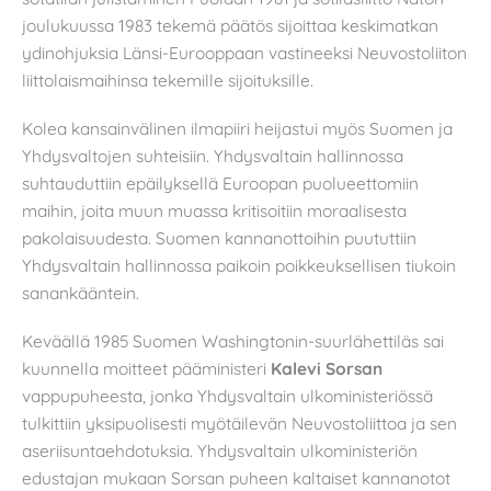
joulukuussa 1983 tekemä päätös sijoittaa keskimatkan
ydinohjuksia Länsi-Eurooppaan vastineeksi Neuvostoliiton
liittolaismaihinsa tekemille sijoituksille.
Kolea kansainvälinen ilmapiiri heijastui myös Suomen ja
Yhdysvaltojen suhteisiin. Yhdysvaltain hallinnossa
suhtauduttiin epäilyksellä Euroopan puolueettomiin
maihin, joita muun muassa kritisoitiin moraalisesta
pakolaisuudesta. Suomen kannanottoihin puututtiin
Yhdysvaltain hallinnossa paikoin poikkeuksellisen tiukoin
sanankääntein.
Keväällä 1985 Suomen Washingtonin-suurlähettiläs sai
kuunnella moitteet pääministeri
Kalevi Sorsan
vappupuheesta, jonka Yhdysvaltain ulkoministeriössä
tulkittiin yksipuolisesti myötäilevän Neuvostoliittoa ja sen
aseriisuntaehdotuksia. Yhdysvaltain ulkoministeriön
edustajan mukaan Sorsan puheen kaltaiset kannanotot