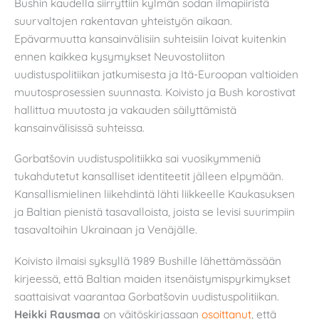
Bushin kaudella siirryttiin kylmän sodan ilmapiiristä
suurvaltojen rakentavan yhteistyön aikaan.
Epävarmuutta kansainvälisiin suhteisiin loivat kuitenkin
ennen kaikkea kysymykset Neuvostoliiton
uudistuspolitiikan jatkumisesta ja Itä-Euroopan valtioiden
muutosprosessien suunnasta. Koivisto ja Bush korostivat
hallittua muutosta ja vakauden säilyttämistä
kansainvälisissä suhteissa.
Gorbatšovin uudistuspolitiikka sai vuosikymmeniä
tukahdutetut kansalliset identiteetit jälleen elpymään.
Kansallismielinen liikehdintä lähti liikkeelle Kaukasuksen
ja Baltian pienistä tasavalloista, joista se levisi suurimpiin
tasavaltoihin Ukrainaan ja Venäjälle.
Koivisto ilmaisi syksyllä 1989 Bushille lähettämässään
kirjeessä, että Baltian maiden itsenäistymispyrkimykset
saattaisivat vaarantaa Gorbatšovin uudistuspolitiikan.
Heikki Rausmaa
on väitöskirjassaan
osoittanut
, että