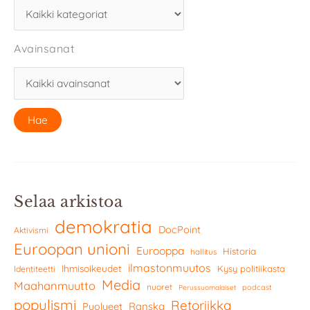
Avainsanat
Selaa arkistoa
demokratia
DocPoint
Aktivismi
Euroopan unioni
Eurooppa
Historia
hallitus
ilmastonmuutos
Ihmisoikeudet
Kysy politiikasta
Identiteetti
Media
Maahanmuutto
nuoret
podcast
Perussuomalaiset
populismi
Retoriikka
Ranska
Puolueet