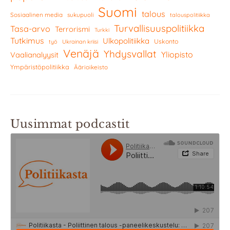
Suomi
talous
Sosiaalinen media
sukupuoli
talouspolitiikka
Turvallisuuspolitiikka
Tasa-arvo
Terrorismi
Turkki
Tutkimus
Ulkopolitiikka
Uskonto
työ
Ukrainan kriisi
Venäjä
Yhdysvallat
Yliopisto
Vaalianalyysit
Ympäristöpolitiikka
Äärioikeisto
Uusimmat podcastit