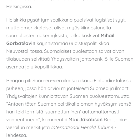
Helsingissä.
Helsinkiä pysähtymispaikkana puolsivat logistiset syyt,
mutta amerikkalaiset olivat myös kiinnostuneita
suomalaisten näkemyksistä, jotka koskivat
Mihail
Gorbatšovin
käynnistämää uudistuspolitiikkaa
Neuvostoliitossa. Suomalaiset puolestaan saivat oivan
tilaisuuden selvittää Yhdysvaltain johtohenkilöille Suomen
asemaa ja ulkopolitiikkaa.
Reagan piti Suomen-vierailunsa aikana Finlandia-talossa
puheen, jossa hän arvioi myönteisesti Suomea ja ilmoitti
Yhdysvaltojen kunnioittavan Suomen puolueettomuutta.
”Antaen täten Suomen politiikalle oman hyväksymisensä
hän teki termistä ’suomettuminen’ auttamattomasti
vanhentuneen”, kommentoi
Max Jakobson
Reaganin-
vierailun merkitystä
International Herald Tribune
-
lehdessä.