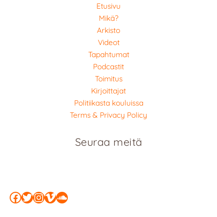
Etusivu
Mikä?
Arkisto
Videot
Tapahtumat
Podcastit
Toimitus
Kirjoittajat
Politiikasta kouluissa
Terms & Privacy Policy
Seuraa meitä
Facebook
Twitter
Instagram
Vimeo
SoundCloud