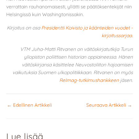
verrattain rauhanomaisesti, yllätti se päätöksentekijät niin
Helsingissä kuin Washingtonissakin.
Kirjoitus on osa
Presidentti Koivisto ja käänteiden vuodet -
kirjoitussarjaa.
VTM Juha-Matti Ritvanen on väitöskirjatutkija Turun
yliopiston poliittisen historian oppiaineessa. Hänen
väitöskirjansa käsittelee Neuvostoliiton hajoamisen
vaikutuksia Suomen ulkopolitiikkaan. Ritvanen on myös
ReImag-tutkimushankkeen
jäsen.
←
Edellinen Artikkeli
Seuraava Artikkeli
→
Lue lisää