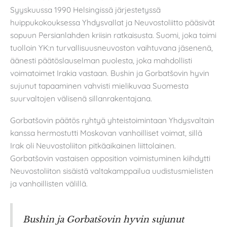
Syyskuussa 1990 Helsingissä järjestetyssä
huippukokouksessa Yhdysvallat ja Neuvostoliitto pääsivät
sopuun Persianlahden kriisin ratkaisusta. Suomi, joka toimi
tuolloin YK:n turvallisuusneuvoston vaihtuvana jäsenenä,
äänesti päätöslauselman puolesta, joka mahdollisti
voimatoimet Irakia vastaan. Bushin ja Gorbatšovin hyvin
sujunut tapaaminen vahvisti mielikuvaa Suomesta
suurvaltojen välisenä sillanrakentajana.
Gorbatšovin päätös ryhtyä yhteistoimintaan Yhdysvaltain
kanssa hermostutti Moskovan vanhoilliset voimat, sillä
Irak oli Neuvostoliiton pitkäaikainen liittolainen.
Gorbatšovin vastaisen opposition voimistuminen kiihdytti
Neuvostoliiton sisäistä valtakamppailua uudistusmielisten
ja vanhoillisten välillä.
Bushin ja Gorbatšovin hyvin sujunut