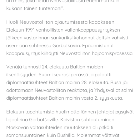
on mies, joka tietää Neuvostoliitosta enemmän kuin
kukaan toinen tuntemani”.
Huoli Neuvostoliiton ajautumisesta kaaokseen
Elokuun 1991 vanhoillisten vallankaappausyrityksen
jälkeen vastarinnan sankariksi kohonnut Jeltsin vahvisti
asemiaan suhteessa Gorbatšoviin. Epäonnistunut
kaappausyritys kiihdytti Neuvostoliiton hajoamisprosessia.
Venäjä tunnusti 24. elokuuta Baltian maiden
itsenäisyyden. Suomi seurasi perässä ja palautti
diplomaattisuhteet Baltian maihin 28. elokuuta. Bush jäi
odottamaan Neuvostoliiton reaktiota, ja Yhdysvallat solmi
diplomaattisuhteet Baltian maihin vasta 2. syyskuuta.
Elokuun tapahtumista huolimatta lännen johtajat pysyivät
lojaaleina Gorbatšoville. Koiviston suhtautuminen
Moskovan valtasuhteiden muutokseen oli pitkälti
samansuuntainen kuin Bushilla. Molemmat välttivät