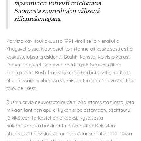
tapaaminen vahvisti mielikuvaa
Suomesta suurvaltojen välisenä
sillanrakentajana.
Koivisto kävi toukokuussa 1991 virallisella vierailulla
Yhdysvalloissa. Neuvostoliiton tilanne oli keskeisesti esillä
keskusteluissa presidentti Bushin kanssa. Koivisto korosti
lännen taloudellisen avun merkitystä Neuvostoliiton
kehitykselle. Bush ilmaisi tukensa Gorbatšoville, mutta ei
ollut missään vaiheessa valmis auttamaan Neuvostoliittoa
taloudellisesti.
Bushin arvio neuvostotalouden lohduttomasta tilasta, jota
mikään läntinen apu ei kykenisi pelastamaan, osoittautui
jälkikäteen tarkastellen oikeaksi. Kyseisestä
näkemyserosta huolimatta Bush esitteli Koiviston
yhteisessä televisioesiintymisessä lausumalla, että ”tässä