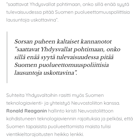
”saattavat Yhdysvallat pohtimaan, onko sillä enää syytä
tulevaisuudessa pitää Suomen puolueettomuuspoliittisia
lausuntoja uskottavina”.
Sorsan puheen kaltaiset kannanotot
”saattavat Yhdysvallat pohtimaan, onko
sillä enää syytä tulevaisuudessa pitää
Suomen puolueettomuuspoliittisia
lausuntoja uskottavina”.
Suhteita Yhdysvaltoihin rasitti myös Suomen
teknologiavienti- ja yhteistyö Neuvostoliiton kanssa.
Ronald Reaganin
hallinto kiristi Neuvostoliittoon
kohdistuneen teknologiaviennin rajoituksia ja pelkäsi, että
Suomen tapaisista puolueettomista maista tulisi
vientikieltorajoitusten heikko lenkki.