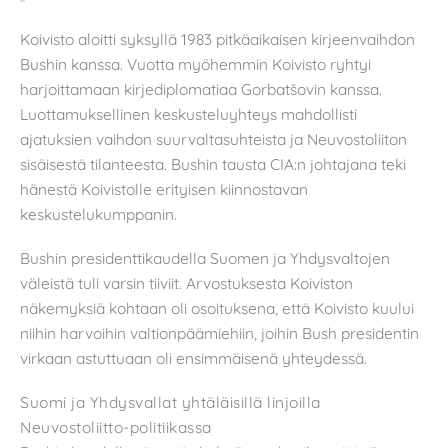
Koivisto aloitti syksyllä 1983 pitkäaikaisen kirjeenvaihdon
Bushin kanssa. Vuotta myöhemmin Koivisto ryhtyi
harjoittamaan kirjediplomatiaa Gorbatšovin kanssa.
Luottamuksellinen keskusteluyhteys mahdollisti
ajatuksien vaihdon suurvaltasuhteista ja Neuvostoliiton
sisäisestä tilanteesta. Bushin tausta CIA:n johtajana teki
hänestä Koivistolle erityisen kiinnostavan
keskustelukumppanin.
Bushin presidenttikaudella Suomen ja Yhdysvaltojen
väleistä tuli varsin tiiviit. Arvostuksesta Koiviston
näkemyksiä kohtaan oli osoituksena, että Koivisto kuului
niihin harvoihin valtionpäämiehiin, joihin Bush presidentin
virkaan astuttuaan oli ensimmäisenä yhteydessä.
Suomi ja Yhdysvallat yhtäläisillä linjoilla
Neuvostoliitto-politiikassa