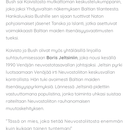
Bush sai Koivistosta mutkattoman keskustelukumppanin,
joka jakoi Yhdysvaltain näkemyksen Baltian tilanteesta.
Hankaluuksia Bushille sen sijaan tuottivat Naton
pohjoismaiset jäsenet Tanska ja Islanti, jotka asettuivat
voimakkaasti Baltian maiden itsenäisyysvaatimusten
tueksi.
Koivisto ja Bush olivat myös yhtäläisillä linjoilla
suhtautumisessaan
Boris Jeltsiniin
, joka nousi kesällä
1990 Venäjän neuvostotasavallan johtajaksi. Jeltsin pyrki
luotsaamaan Venäjää irti Neuvostoliiton keskusvallan
kontrollista. Hän tuki avoimesti Baltian maiden
itsenäisyyspyrkimyksiä. Lännessä Jeltsiniä pidettiin
vastuuttomana populistina, jonka toiminta uhkasi suistaa
raiteiltaan Neuvostoliiton rauhanomaisen
muutoskehityksen.
”Tässä on mies, joka tietää Neuvostoliitosta enemmän
kuin kukaan toinen tuntemani”