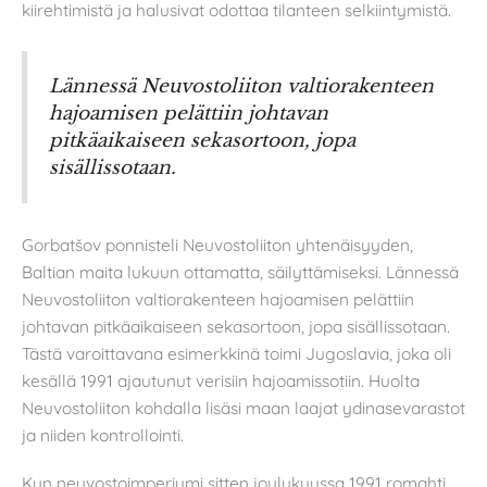
kiirehtimistä ja halusivat odottaa tilanteen selkiintymistä.
Lännessä Neuvostoliiton valtiorakenteen
hajoamisen pelättiin johtavan
pitkäaikaiseen sekasortoon, jopa
sisällissotaan.
Gorbatšov ponnisteli Neuvostoliiton yhtenäisyyden,
Baltian maita lukuun ottamatta, säilyttämiseksi. Lännessä
Neuvostoliiton valtiorakenteen hajoamisen pelättiin
johtavan pitkäaikaiseen sekasortoon, jopa sisällissotaan.
Tästä varoittavana esimerkkinä toimi Jugoslavia, joka oli
kesällä 1991 ajautunut verisiin hajoamissotiin. Huolta
Neuvostoliiton kohdalla lisäsi maan laajat ydinasevarastot
ja niiden kontrollointi.
Kun neuvostoimperiumi sitten joulukuussa 1991 romahti