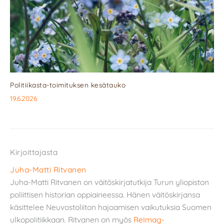
Politiikasta-toimituksen kesätauko
19.6.2026
Kirjoittajasta
Juha-Matti Ritvanen
Juha-Matti Ritvanen on väitöskirjatutkija Turun yliopiston
poliittisen historian oppiaineessa. Hänen väitöskirjansa
käsittelee Neuvostoliiton hajoamisen vaikutuksia Suomen
ulkopolitiikkaan. Ritvanen on myös
ReImag-