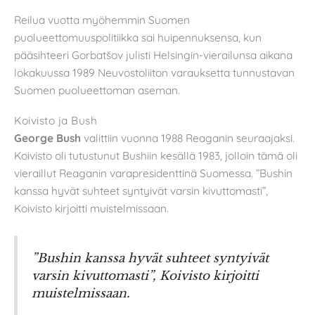
Reilua vuotta myöhemmin Suomen
puolueettomuuspolitiikka sai huipennuksensa, kun
pääsihteeri Gorbatšov julisti Helsingin-vierailunsa aikana
lokakuussa 1989 Neuvostoliiton varauksetta tunnustavan
Suomen puolueettoman aseman.
Koivisto ja Bush
George Bush
valittiin vuonna 1988 Reaganin seuraajaksi.
Koivisto oli tutustunut Bushiin kesällä 1983, jolloin tämä oli
vieraillut Reaganin varapresidenttinä Suomessa. ”Bushin
kanssa hyvät suhteet syntyivät varsin kivuttomasti”,
Koivisto kirjoitti muistelmissaan.
”Bushin kanssa hyvät suhteet syntyivät
varsin kivuttomasti”, Koivisto kirjoitti
muistelmissaan.