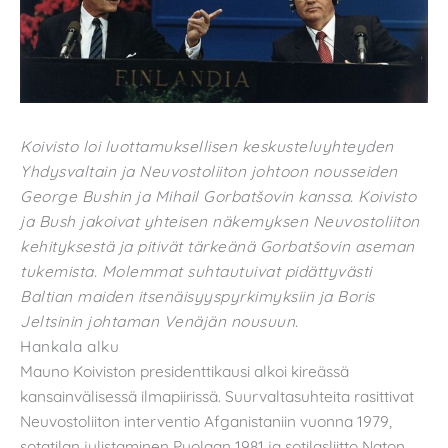
Koivisto loi luottamuksellisen keskusteluyhteyden
Yhdysvaltain ja Neuvostoliiton johtoon nousseiden
George Bushin ja Mihail Gorbat
š
ovin kanssa. Koivisto
ja Bush jakoivat yhteisen näkemyksen Neuvostoliiton
kehityksestä ja pitivät tärkeänä Gorbat
š
ovin aseman
tukemista. Molemmat suhtautuivat pidättyvästi
Baltian maiden itsenäisyyspyrkimyksiin ja Boris
Jeltsinin johtaman Venäjän nousuun.
Hankala alku
Mauno Koiviston presidenttikausi alkoi kireässä
kansainvälisessä ilmapiirissä. Suurvaltasuhteita rasittivat
Neuvostoliiton interventio Afganistaniin vuonna 1979,
sotatilan julistaminen Puolaan 1981 ja sotilasliitto Naton