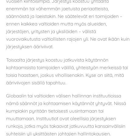
vuosien kiintoisimpia. Järjestys koostuu yhtäältä
enemmän tai vähemmän jaetuista periaatteista,
säännöistä ja laeistakin. Ne säätelevät eri toimijoiden –
ennen kaikkea valtioiden mutta myös alueiden,
järjestöjen, yritysten ja yksilöiden – välistä
vuorovaikutusta valtiollisten rajojen yli. Ne ovat ikään kuin
järjestyksen ääriviivat.
Toisaalta järjestys koostuu jatkuvista käytännön
kohtaamisista toimijoiden välillä, yhteistyön merkeissä tai
toisia haastaen, joskus vihollisenakin. Kyse on siitä, mitä
ääriviivojen sisällä tapahtuu.
Globaalin tai valtioiden välisen hallinnan instituutioissa
nämä säännöt ja kohtaamisen käytännöt yhtyvät. Niissä
kumpiakin pyritään tietoisesti uusintamaan tai
muuttamaan. Instituutiot ovat oleellisia järjestyksen
runkoja, jotka myös takaavat jatkuvuutta kansainvälisiin
suhteisiin yli yksittäisten johtajien hallintokausien.