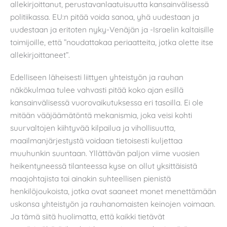
allekirjoittanut, perustavanlaatuisuutta kansainvälisessä
politiikassa. EU:n pitää voida sanoa, yhä uudestaan ja
uudestaan ja eritoten nyky-Venäjän ja -Israelin kaltaisille
toimijoille, että ”noudattakaa periaatteita, jotka olette itse
allekirjoittaneet”.
Edelliseen läheisesti liittyen yhteistyön ja rauhan
näkökulmaa tulee vahvasti pitää koko ajan esillä
kansainvälisessä vuorovaikutuksessa eri tasoilla. Ei ole
mitään vääjäämätöntä mekanismia, joka veisi kohti
suurvaltojen kiihtyvää kilpailua ja vihollisuutta,
maailmanjärjestystä voidaan tietoisesti kuljettaa
muuhunkin suuntaan. Yllättävän paljon viime vuosien
heikentyneessä tilanteessa kyse on ollut yksittäisistä
maajohtajista tai ainakin suhteellisen pienistä
henkilöjoukoista, jotka ovat saaneet monet menettämään
uskonsa yhteistyön ja rauhanomaisten keinojen voimaan.
Ja tämä siitä huolimatta, että kaikki tietävät