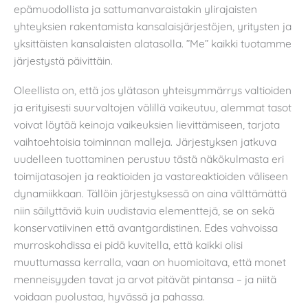
epämuodollista ja sattumanvaraistakin ylirajaisten
yhteyksien rakentamista kansalaisjärjestöjen, yritysten ja
yksittäisten kansalaisten alatasolla. ”Me” kaikki tuotamme
järjestystä päivittäin.
Oleellista on, että jos ylätason yhteisymmärrys valtioiden
ja erityisesti suurvaltojen välillä vaikeutuu, alemmat tasot
voivat löytää keinoja vaikeuksien lievittämiseen, tarjota
vaihtoehtoisia toiminnan malleja. Järjestyksen jatkuva
uudelleen tuottaminen perustuu tästä näkökulmasta eri
toimijatasojen ja reaktioiden ja vastareaktioiden väliseen
dynamiikkaan. Tällöin järjestyksessä on aina välttämättä
niin säilyttäviä kuin uudistavia elementtejä, se on sekä
konservatiivinen että avantgardistinen. Edes vahvoissa
murroskohdissa ei pidä kuvitella, että kaikki olisi
muuttumassa kerralla, vaan on huomioitava, että monet
menneisyyden tavat ja arvot pitävät pintansa – ja niitä
voidaan puolustaa, hyvässä ja pahassa.