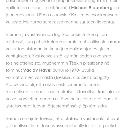
paikanneet Yhdysvaltain ympäristökielteisyyttä Trumpin
hallintojen aikana, ja miljärdööri
Michael Bloomberg
on
jopa maksanut USA:n osuuksia YK:n ilmastosopimuksen
kuluista. Murtuma suhteessa menneisyyteen lieventyy.
Voiman ja vastavoiman logiikka onkin tärkeä pitää
mielessä, kun pohdiskelemme omia mahdollisuuksiamme
vaikuttaa historian kulkuun ja maailmanjärjestyksen
kehitykseen. Yksi keskeisistä kylmän sodan aikaisista
toisinajattelijoista, myöhemmin Tšekin presidenttinä
toiminut
Václav Havel
puhui jo 1970-luvulla
voimattomien voimasta (tšekiksi
moc bezmocných
).
Ajatuksena oli, että aktiivisesti toimimalla oman
moraalisen kompassinsa mukaisesti tavalliset kansalaiset
voivat vähitellen purkaa niitä valheita, joita totalitaariset
yhteiskunnat luovat järjestelmänsä ylläpitämiseksi.
Samoin on ajateltavissa, että alatason vastareaktiot ovat
globaalissakin mittakaavassa mahdollisia, jos tarpeeksi