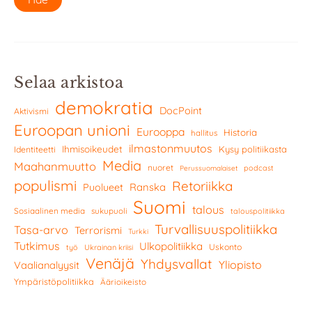
Selaa arkistoa
demokratia
DocPoint
Aktivismi
Euroopan unioni
Eurooppa
Historia
hallitus
ilmastonmuutos
Ihmisoikeudet
Kysy politiikasta
Identiteetti
Media
Maahanmuutto
nuoret
podcast
Perussuomalaiset
populismi
Retoriikka
Ranska
Puolueet
Suomi
talous
Sosiaalinen media
sukupuoli
talouspolitiikka
Turvallisuuspolitiikka
Tasa-arvo
Terrorismi
Turkki
Tutkimus
Ulkopolitiikka
Uskonto
työ
Ukrainan kriisi
Venäjä
Yhdysvallat
Yliopisto
Vaalianalyysit
Ympäristöpolitiikka
Äärioikeisto