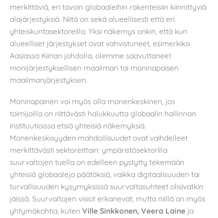
merkittäviä, eri tavoin globaaleihin rakenteisiin kiinnittyviä
alajärjestyksiä. Niitä on sekä alueellisesti että eri
yhteiskuntasektoreilla. Yksi näkemys onkin, että kun
alueelliset järjestykset ovat vahvistuneet, esimerkiksi
Aasiassa Kiinan johdolla, olemme saavuttaneet
monijärjestyksellisen maailman tai moninapaisen
maailmanjärjestyksen.
Moninapainen voi myös olla monenkeskinen, jos
toimijoilla on riittävästi halukkuutta globaalin hallinnan
instituutioissa etsiä yhteisiä näkemyksiä.
Monenkeskisyyden mahdollisuudet ovat vaihdelleet
merkittävästi sektoreittain: ympäristösektorilla
suurvaltojen tuella on edelleen pystytty tekemään
yhteisiä globaaleja päätöksiä, vaikka digitaalisuuden tai
turvallisuuden kysymyksissä suurvaltasuhteet olisivatkin
jäissä. Suurvaltojen visiot erkanevat, mutta niillä on myös
yhtymäkohtia, kuten
Ville Sinkkonen, Veera Laine
ja