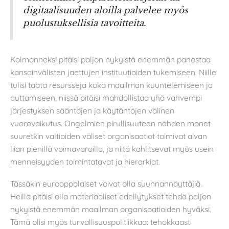
digitaalisuuden aloilla palvelee myös
puolustuksellisia tavoitteita.
Kolmanneksi pitäisi paljon nykyistä enemmän panostaa
kansainvälisten jaettujen instituutioiden tukemiseen. Niille
tulisi taata resursseja koko maailman kuuntelemiseen ja
auttamiseen, niissä pitäisi mahdollistaa yhä vahvempi
järjestyksen sääntöjen ja käytäntöjen välinen
vuorovaikutus. Ongelmien pirullisuuteen nähden monet
suuretkin valtioiden väliset organisaatiot toimivat aivan
liian pienillä voimavaroilla, ja niitä kahlitsevat myös usein
menneisyyden toimintatavat ja hierarkiat.
Tässäkin eurooppalaiset voivat olla suunnannäyttäjiä.
Heillä pitäisi olla materiaaliset edellytykset tehdä paljon
nykyistä enemmän maailman organisaatioiden hyväksi.
Tämä olisi myös turvallisuuspolitiikkaa: tehokkaasti