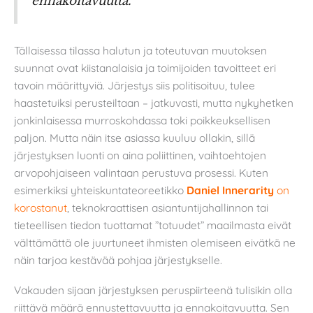
ennakoitavuutta.
Tällaisessa tilassa halutun ja toteutuvan muutoksen
suunnat ovat kiistanalaisia ja toimijoiden tavoitteet eri
tavoin määrittyviä. Järjestys siis politisoituu, tulee
haastetuiksi perusteiltaan – jatkuvasti, mutta nykyhetken
jonkinlaisessa murroskohdassa toki poikkeuksellisen
paljon. Mutta näin itse asiassa kuuluu ollakin, sillä
järjestyksen luonti on aina poliittinen, vaihtoehtojen
arvopohjaiseen valintaan perustuva prosessi. Kuten
esimerkiksi yhteiskuntateoreetikko
Daniel Innerarity
on
korostanut
, teknokraattisen asiantuntijahallinnon tai
tieteellisen tiedon tuottamat ”totuudet” maailmasta eivät
välttämättä ole juurtuneet ihmisten olemiseen eivätkä ne
näin tarjoa kestävää pohjaa järjestykselle.
Vakauden sijaan järjestyksen peruspiirteenä tulisikin olla
riittävä määrä ennustettavuutta ja ennakoitavuutta. Sen