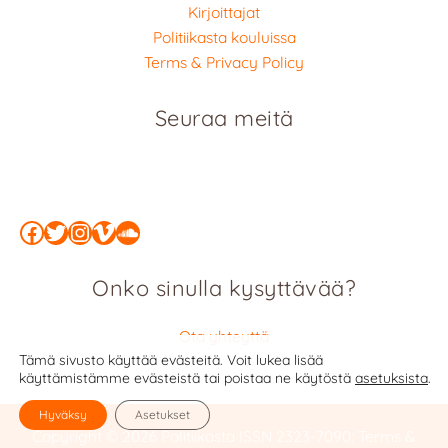
Kirjoittajat
Politiikasta kouluissa
Terms & Privacy Policy
Seuraa meitä
Facebook
Twitter
Instagram
Vimeo
SoundCloud
Onko sinulla kysyttävää?
Ota yhteyttä
Tämä sivusto käyttää evästeitä. Voit lukea lisää
käyttämistämme evästeistä tai poistaa ne käytöstä
asetuksista
.
Hyväksy
Asetukset
Copyright © 2026 Politiikasta
ISSN 2323-7090
:
Terms &