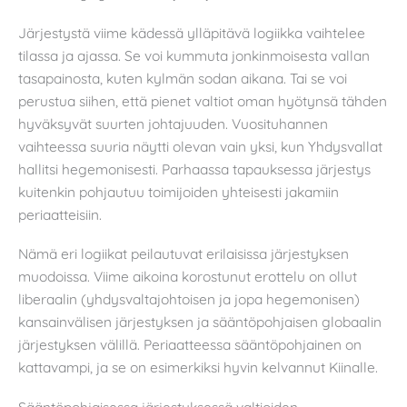
Järjestystä viime kädessä ylläpitävä logiikka vaihtelee
tilassa ja ajassa. Se voi kummuta jonkinmoisesta vallan
tasapainosta, kuten kylmän sodan aikana. Tai se voi
perustua siihen, että pienet valtiot oman hyötynsä tähden
hyväksyvät suurten johtajuuden. Vuosituhannen
vaihteessa suuria näytti olevan vain yksi, kun Yhdysvallat
hallitsi hegemonisesti. Parhaassa tapauksessa järjestys
kuitenkin pohjautuu toimijoiden yhteisesti jakamiin
periaatteisiin.
Nämä eri logiikat peilautuvat erilaisissa järjestyksen
muodoissa. Viime aikoina korostunut erottelu on ollut
liberaalin (yhdysvaltajohtoisen ja jopa hegemonisen)
kansainvälisen järjestyksen ja sääntöpohjaisen globaalin
järjestyksen välillä. Periaatteessa sääntöpohjainen on
kattavampi, ja se on esimerkiksi hyvin kelvannut Kiinalle.