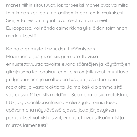
monet niihin sitoutuvat, jos tarpeeksi monet ovat valmiita
toimimaan korkean moraalisen integriteetin mukaisesti.
Sen, että Teslan myyntiluvut ovat romahtaneet
Euroopassa, voi nähdä esimerkkinä yksilöiden toiminnan
merkityksestä.
Keinoja ennustettavuuden lisäämiseen
Maailmanjärjestys on siis ymmärrettävissä
ennustettavuutta tavoittelevana sääntöjen ja käytäntöjen
ylirajaisena kokonaisuutena, joka on jatkuvasti muuttuva
ja dynaaminen ja sisältää eri tasojen ja sektoreiden
reaktioita ja vastareaktioita. Ja me kaikki olemme siitä
vastuussa. Miten siis meidän – Suomena ja suomalaisina,
EU- ja globaalikansalaisina – olisi syytä toimia tässä
epävarmalta näyttävässä ajassa, jotta järjestyksen
perustukset vahvistuisivat, ennustettavuus lisääntyisi ja
murros laimentuisi?