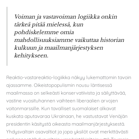
Voiman ja vastavoiman logiikka onkin
tärkeä pitää mielessä, kun
pohdiskelemme omia
mahdollisuuksiamme vaikuttaa historian
kulkuun ja maailmanjärjestyksen
kehitykseen.
Reaktio-vastareaktio-logiikka näkyy lukemattomin tavoin
ajassamme. Oikeistopopulismin nousu läntisessä
maailmassa on selkeästi konservatiivista ja säilyttävää,
vastine vuosituhannen vaihteen liberaalien arvojen
voitonmarssille. Kun tavalliset suomalaiset alkavat
kuskata aputavaraa Ukrainaan, he vastustavat Venäjän
presidentin käsitystä oikeasta maailmanjärjestyksestä.
Yhdysvaltain osavaltiot ja jopa yksilöt ovat merkittävästi