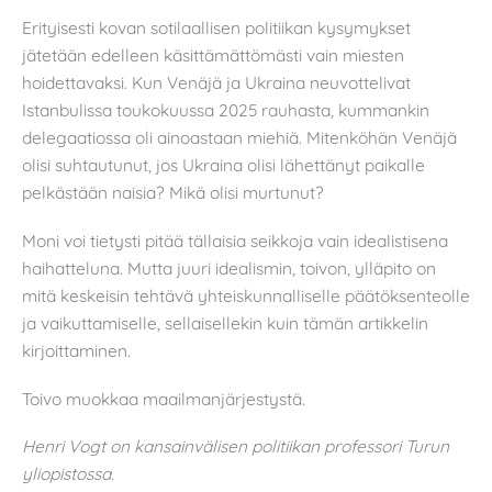
Erityisesti kovan sotilaallisen politiikan kysymykset
jätetään edelleen käsittämättömästi vain miesten
hoidettavaksi. Kun Venäjä ja Ukraina neuvottelivat
Istanbulissa toukokuussa 2025 rauhasta, kummankin
delegaatiossa oli ainoastaan miehiä. Mitenköhän Venäjä
olisi suhtautunut, jos Ukraina olisi lähettänyt paikalle
pelkästään naisia? Mikä olisi murtunut?
Moni voi tietysti pitää tällaisia seikkoja vain idealistisena
haihatteluna. Mutta juuri idealismin, toivon, ylläpito on
mitä keskeisin tehtävä yhteiskunnalliselle päätöksenteolle
ja vaikuttamiselle, sellaisellekin kuin tämän artikkelin
kirjoittaminen.
Toivo muokkaa maailmanjärjestystä.
Henri Vogt on kansainvälisen politiikan professori Turun
yliopistossa.