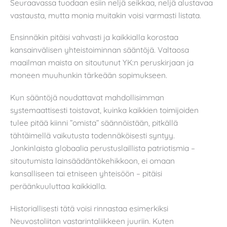
Seuraavassa tuodaan esiin neljä seikkaa, neljä alustavaa
vastausta, mutta monia muitakin voisi varmasti listata.
Ensinnäkin pitäisi vahvasti ja kaikkialla korostaa
kansainvälisen yhteistoiminnan sääntöjä. Valtaosa
maailman maista on sitoutunut YK:n peruskirjaan ja
moneen muuhunkin tärkeään sopimukseen.
Kun sääntöjä noudattavat mahdollisimman
systemaattisesti toistavat, kuinka kaikkien toimijoiden
tulee pitää kiinni ”omista” säännöistään, pitkällä
tähtäimellä vaikutusta todennäköisesti syntyy.
Jonkinlaista globaalia perustuslaillista patriotismia –
sitoutumista lainsäädäntökehikkoon, ei omaan
kansalliseen tai etniseen yhteisöön – pitäisi
peräänkuuluttaa kaikkialla.
Historiallisesti tätä voisi rinnastaa esimerkiksi
Neuvostoliiton vastarintaliikkeen juuriin. Kuten