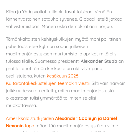
Kiina ja Yhdysvallat tullinokittavat toisiaan. Venäjän
lännenvastainen sotauho syvenee. Globaali etelä jatkaa
vahvistumistaan. Monen usko demokratiaan horjuu.
Tämänkaltaisten kehityskulkujen myötä moni poliittinen
puhe todistelee kylmän sodan jälkeisen
maailmanjärjestyksen murtumista ja aprikoi, mitä olisi
tulossa tilalle. Suomessa presidentti
Alexander Stubb
on
profiloitunut tämän keskustelun aktiivisimpana
osallistujana, kuten
kesäkuun 2025
Kultarantakeskustelujen teemakin viestii
. Silti vain harvoin
julkisuudessa on eritelty, miten maailmanjärjestystä
oikeastaan tulisi ymmärtää tai miten se olisi
muokattavissa.
Amerikkalaistutkijoiden
Alexander Cooleyn ja Daniel
Nexonin
tapa
määrittää maailmanjärjestystä on viime