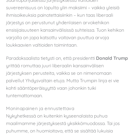
Sääntöpohjaisessa järjestyksessä valtioiden
suvereenisuus on lopulta ylin maksiimi – vaikka yleisiä
ihmisoikeuksia painotettaisiinkin – kun taas liberaali
järjestys on perustunut yhdenlaisen arvokehikon
ensisijaisuuteen kansainvälisissä suhteissa. Tuon kehikon
varjolla on jopa katsottu voitavan puuttua arvoja
loukkaavien valtioiden toimintaan.
Paradoksaalista tietysti on, että presidentti
Donald Trump
yrittää romuttaa juuri liberaalin kansainvälisen
järjestyksen perusteita, vaikka se on nimenomaan
palvellut Yhdysvaltain etuja. Mutta Trumpin linja ei vie
kohti sääntöperäisyyttä vaan johonkin tuiki
tuntemattomaan.
Moninapainen ja ennustettava
Nykyhetkessä on kuitenkin kyseenalaista puhua
maailmamme järjestyksestä yksikkömuodossa. Tai jos
puhumme, on huomioitava, että se sisältää lukuisia