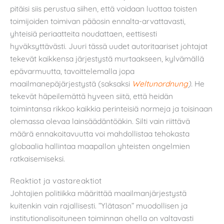
pitäisi siis perustua siihen, että voidaan luottaa toisten
toimijoiden toimivan pääosin ennalta-arvattavasti,
yhteisiä periaatteita noudattaen, eettisesti
hyväksyttävästi. Juuri tässä uudet autoritaariset johtajat
tekevät kaikkensa järjestystä murtaakseen, kylvämällä
epävarmuutta, tavoittelemalla jopa
maailmanepäjärjestystä (saksaksi
Weltunordnung
).
He
tekevät häpeilemättä hyveen siitä, että heidän
toimintansa rikkoo kaikkia perinteisiä normeja ja toisinaan
olemassa olevaa lainsäädäntöäkin. Silti vain riittävä
määrä ennakoitavuutta voi mahdollistaa tehokasta
globaalia hallintaa maapallon yhteisten ongelmien
ratkaisemiseksi.
Reaktiot ja vastareaktiot
Johtajien politiikka määrittää maailmanjärjestystä
kuitenkin vain rajallisesti. ”Ylätason” muodollisen ja
institutionalisoituneen toiminnan ohella on valtavasti