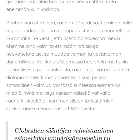
ympäristöhätätilan hoidon tarvitsevan yhteistyötä
enemmän kuin koskaan.
Rauhan korostaminen, rauhantyön edesauttaminen, tulisi
myös nähdä tärkeänä maanpuolustustyönä Suomelle ja
Euroopalle. Se viestii, että aseita hankkiessammekin
olemme aina valmiita etsimään ratkaisuja
neuvotteluteitse, se muuttaa voiman ja vastavoiman
dynamiikkaa. Vaikka siis Suomessa huolehdimme hyvin
sotilaallisesta puolustuksesta, rauhantyö voi edesauttaa
dialogia toisten kanssa paremmin kuin pelkkä
sotilaallinen valmius. Voi tässä suhteessa esimerkiksi
miettiä, mikä merkitys kansainvälisellä vahvalla
rauhanliikkeellä oli kommunististen järjestelmien
kukistumisessa Euroopassa 1980-luvulla.
Globaalien sääntöjen vahvistuminen
esimerkiksi ympäristönsuojelun tai