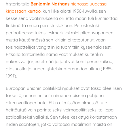
historioitsija
Benjamin Nathans
hienossa uudessa
kirjassaan kertoo
, kun liike aloitti 1950-luvulla, sen
keskeisenä vaatimuksena oli, että maan tuli kunnioittaa
tinkimättä omaa perustuslakiaan. Perustuslaki
periaatteessa takasi esimerkiksi mielipiteenvapauden,
mutta käytännössä sen kirjain ei toteutunut, vaan
toisinajattelijat vangittiin ja tuomittiin kyseenalaisesti.
Pitkällä tähtäimellä nämä vaatimukset kuitenkin
nakersivat järjestelmää ja johtivat kohti perestroikaa,
glasnostia ja uuden yhteiskuntamuodon alkua (1985–
1991).
Euroopan unionin politiikkalinjaukset ovat tässä oleellisen
tärkeitä, onhan unionin nimenomaisena pohjana
oikeusvaltioperiaate. EU:n ei missään nimessä tule
heittäytyä vain perinteiseksi voimapoliittiseksi tai jopa
sotilaalliseksi vallaksi. Sen tulee keskittyä korostamaan
niiden sääntöjen, jotka valtaosa maailman maista on