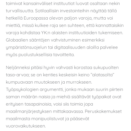
toimivat kansainväliset instituutiot luovat osaltaan nekin
turvallisuutta. Sotilaallisiin investointeihin näyttää tällä
hetkellä Euroopassa olevan paljon varoja, mutta voi
miettiä, missä kulkee raja sen suhteen, että kannattaisikin
varoja kohdistaa YK:n alaisten instituutioiden tukemiseen.
Globaalien sääntöjen vahvistuminen esimerkiksi
ympäristönsuojelun tai digitaalisuuden aloilla palvelee
myös puolustuksellisia tavoitteita.
Neljänneksi pitäisi hyvin vahvasti korostaa sukupuolten
tasa-arvoa; se on kenties keskeisin keino ”alatasolta”
kumpuavaan muutokseen ja murrokseen.
Työpsykologien argumentti, jonka mukaan suurin piirtein
saman määrän naisia ja miehiä sisältävät työpaikat ovat
erityisen tasapainoisia, voisi siis toimia jopa
maailmanjärjestyksen mittakaavassa. Peruskokemukset
maailmasta monipuolistuvat ja pääsevät
vuorovaikutukseen.