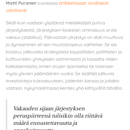
Matti Puranen
tuoreessa
artikkelissaan oivallisesti
valottavat
.
Sikäli kuin voidaan ylipäänsä mielekkäästi puhua
järjestyksestä, järjestyksen keskeisin ominaisuus
ei
ole
vakaus (stabiilius). Päinvastoin järjestys on alati muuttuva
ja dynaaminen eli sen muutosnopeus vaihtelee. Se siis
koostuu jatkuvista strategisista kaupallisten, poliittisten ja
kulttuuristen yhteyksien solmimisista ja toisaalta niiden
katkaisemisista, omien etujen ajamiseksi tai toisinaan
myös ylevien päämäärien vuoksi. Se sisältää jatkuvia
investointeja tulevaisuuteen, joidenkin kanssa ja joitakin
vastaan, nykymaailmassa kenties yhä kiihtyvällä tahdilla.
Vakauden sijaan järjestyksen
peruspiirteenä tulisikin olla riittävä
määrä ennustettavuutta ja