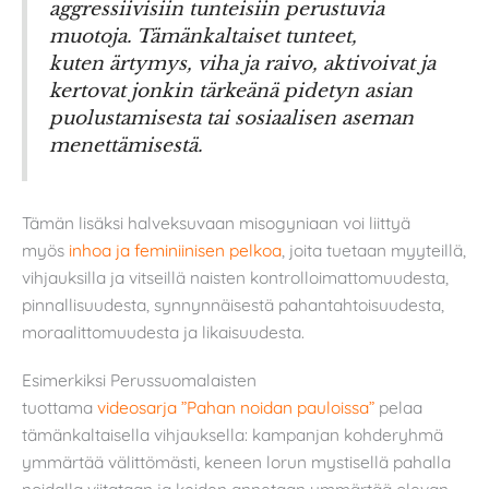
aggressiivisiin tunteisiin perustuvia
muotoja. Tämänkaltaiset tunteet,
kuten ärtymys, viha ja raivo, aktivoivat ja
kertovat jonkin tärkeänä pidetyn asian
puolustamisesta tai sosiaalisen aseman
menettämisestä.
Tämän lisäksi halveksuvaan misogyniaan voi liittyä
myös
inhoa ja feminiinisen pelkoa
, joita tuetaan myyteillä,
vihjauksilla ja vitseillä naisten kontrolloimattomuudesta,
pinnallisuudesta, synnynnäisestä pahantahtoisuudesta,
moraalittomuudesta ja likaisuudesta.
Esimerkiksi Perussuomalaisten
tuottama
videosarja ”Pahan noidan pauloissa”
pelaa
tämänkaltaisella vihjauksella: kampanjan kohderyhmä
ymmärtää välittömästi, keneen lorun mystisellä pahalla
noidalla viitataan ja keiden annetaan ymmärtää olevan