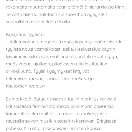
rakenteita muuttamalla vaan pitämällä hierarkioista kiinni.
Toivottu asema halutaan siis saavuttaa nykyisten
sosiaalisten rakenteiden sisällä.
Kysymys tyylistä
Juhlintakohun yhteydessä myös kysymys pääministerin
tyylistä nousi voimakkaasti esille. Keskustelua käytiin
kiivaimmin siitä,
miten
valtionjohtajan tulisi käyttäytyä,
myös vapaa-ajallaan, pitääkseen yllä instituution
arvokkuutta. Tyylin kysymykset liittyivät
tekemisen
tapaan
, sosiaaliseen
makuun
ja
käytöksen
laatuun
.
Esimerkkejä löytyy runsaasti: tyylin merkitys korostui
kritisoidessa feminiinistä
tapaa
, jolla Marin poseeraa
kameralle sekä moittiessa rahvasta
makua
, josta
taustalla soivan musiikin ajateltiin kertovan. Erityisesti
paheksuttiin sitä,
minkälaisten
ihmisten kanssa