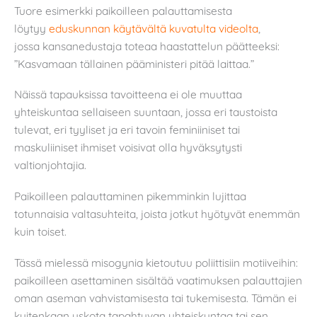
Tuore esimerkki paikoilleen palauttamisesta
löytyy
eduskunnan käytävältä kuvatulta videolta
,
jossa kansanedustaja toteaa haastattelun päätteeksi:
”Kasvamaan tällainen pääministeri pitää laittaa.”
Näissä tapauksissa tavoitteena ei ole muuttaa
yhteiskuntaa sellaiseen suuntaan, jossa eri taustoista
tulevat, eri tyyliset ja eri tavoin feminiiniset tai
maskuliiniset ihmiset voisivat olla hyväksytysti
valtionjohtajia.
Paikoilleen palauttaminen pikemminkin lujittaa
totunnaisia valtasuhteita, joista jotkut hyötyvät enemmän
kuin toiset.
Tässä mielessä misogynia kietoutuu poliittisiin motiiveihin:
paikoilleen asettaminen sisältää vaatimuksen palauttajien
oman aseman vahvistamisesta tai tukemisesta. Tämän ei
kuitenkaan uskota tapahtuvan yhteiskuntaa tai sen