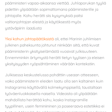
pääministeri vapaa-aikaansa viettää. Juhlaporukan tyyliä
pidettiin ylipäätään sopimattomana pääministerille ja
johtajalle. Kohu herätti siis kysymyksiä paitsi
valtionjohtajan eleistä ja käytöksestä myös
ystäväpiirin
laadusta
.
Yksi kohun
johtopäätöksistä
oli, ettei Marinin juhlimisen
julkinen paheksunta johtunut niinkään siitä, että kuvat
pääministerin yksityiselämästä vuosivat julkisuuteen.
Ennemminkin ärtymystä herätti tietyn tyylisen ja eleisen
yksityisyyden ryöpsähtäminen väärään kontekstiin.
Julkisessa keskustelussa pohdittiin useaan otteeseen,
voiko pääministerin eleiden laatu olla sen kaltainen kuin
Instagramia käyttävällä kolmekymppisellä, taustaltaan
työväenluokkaisella naisella. Videoista oli ylipäätään
mahdollista herättää kohu, koska Instagramille
tyypillinen, usein feminiininen ja poseeraava estetiikka ei