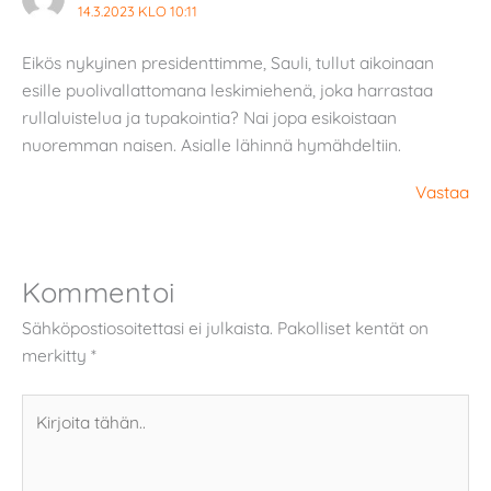
14.3.2023 KLO 10:11
Eikös nykyinen presidenttimme, Sauli, tullut aikoinaan
esille puolivallattomana leskimiehenä, joka harrastaa
rullaluistelua ja tupakointia? Nai jopa esikoistaan
nuoremman naisen. Asialle lähinnä hymähdeltiin.
Vastaa
Kommentoi
Sähköpostiosoitettasi ei julkaista.
Pakolliset kentät on
merkitty
*
Kirjoita
tähän..