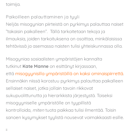
toimija.
Paikoilleen palauttaminen ja tyyli
Neljäs misogynian piirteistä on pyrkimys palauttaa naiset
”takaisin paikalleen”. Tällä tarkoitetaan tekoja ja
ilmauksia, joiden tarkoituksena on osoittaa, minkälaisissa
tehtävissä ja asemassa naisten tulisi yhteiskunnassa olla.
Misogyniaa sosiaalisten ympäristöjen kannalta
tutkinut
Kate Manne
on esittänyt kirjassaan,
että
misogyynisilla ympäristöillä on kaksi ominaispiirrettä
.
Ensinnäkin niissä korostuu pyrkimys palauttaa paikalleen
sellaiset naiset, jotka jollain tavoin rikkovat
sukupuolittunutta ja hierarkkista järjestystä. Toiseksi
misogyyniselle ympäristölle on tyypillistä
kontrolloida,
miten
tuota paikkaa tulisi ilmentää. Toisin
sanoen kysymykset tyylistä nousevat voimakkaasti esille.