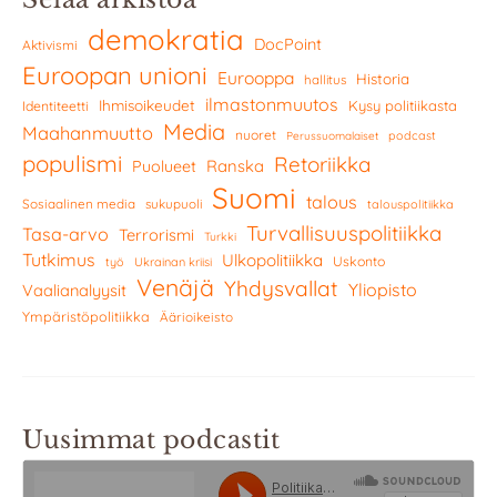
demokratia
DocPoint
Aktivismi
Euroopan unioni
Eurooppa
Historia
hallitus
ilmastonmuutos
Ihmisoikeudet
Kysy politiikasta
Identiteetti
Media
Maahanmuutto
nuoret
podcast
Perussuomalaiset
populismi
Retoriikka
Ranska
Puolueet
Suomi
talous
Sosiaalinen media
sukupuoli
talouspolitiikka
Turvallisuuspolitiikka
Tasa-arvo
Terrorismi
Turkki
Tutkimus
Ulkopolitiikka
Uskonto
työ
Ukrainan kriisi
Venäjä
Yhdysvallat
Yliopisto
Vaalianalyysit
Ympäristöpolitiikka
Äärioikeisto
Uusimmat podcastit