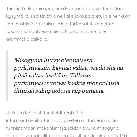
Tämän lisäksi misogyynisiä kommentteja voi tunnistaa
kysymällä, sisältävätkö ne kaksijakoisia oletuksia henkilön
feminiinisistä ominaisuuksista tai kehotuksia palata
takaisin sosiaalisessa hierarkiassa määritellylle,
alemmalle paikalle.
Misogynia liittyy olennaisesti
pyrkimyksiin käyttää valtaa, saada sitä tai
pitää valtaa itsellään. Tällaiset
pyrkimykset voivat koskea monenlaisia
ihmisiä sukupuolesta riippumatta.
Julkisen keskustelun kehittymistä ja
informaatiovaikuttamista ajatellen on tärkeää oppia
tunnistamaan mekanismeja, joiden avulla misogynia
toimii. Misogynia liittyy olennaisesti pyrkimyksiin käyttää