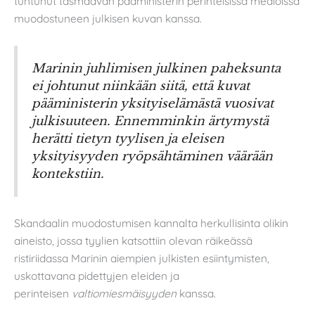
tuntunut täsmäävän pääministerin perinteisissä medioissa
muodostuneen julkisen kuvan kanssa.
Marinin juhlimisen julkinen paheksunta
ei johtunut niinkään siitä, että kuvat
pääministerin yksityiselämästä vuosivat
julkisuuteen. Ennemminkin ärtymystä
herätti tietyn tyylisen ja eleisen
yksityisyyden ryöpsähtäminen väärään
kontekstiin.
Skandaalin muodostumisen kannalta herkullisinta olikin
aineisto, jossa tyylien katsottiin olevan räikeässä
ristiriidassa Marinin aiempien julkisten esiintymisten,
uskottavana pidettyjen eleiden ja
perinteisen
valtiomiesmäisyyden
kanssa.