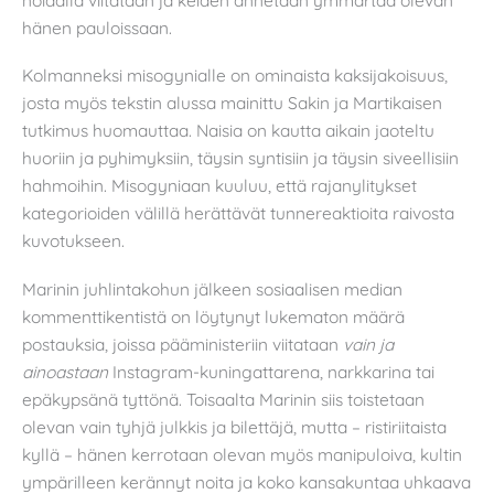
hänen pauloissaan.
Kolmanneksi misogynialle on ominaista kaksijakoisuus,
josta myös tekstin alussa mainittu Sakin ja Martikaisen
tutkimus huomauttaa. Naisia on kautta aikain jaoteltu
huoriin ja pyhimyksiin, täysin syntisiin ja täysin siveellisiin
hahmoihin. Misogyniaan kuuluu, että rajanylitykset
kategorioiden välillä herättävät tunnereaktioita raivosta
kuvotukseen.
Marinin juhlintakohun jälkeen sosiaalisen median
kommenttikentistä on löytynyt lukematon määrä
postauksia, joissa pääministeriin viitataan
vain
ja
ainoastaan
Instagram-kuningattarena, narkkarina tai
epäkypsänä tyttönä. Toisaalta Marinin siis toistetaan
olevan vain tyhjä julkkis ja bilettäjä, mutta – ristiriitaista
kyllä – hänen kerrotaan olevan myös manipuloiva, kultin
ympärilleen kerännyt noita ja koko kansakuntaa uhkaava