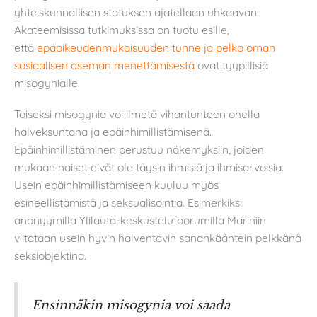
yhteiskunnallisen statuksen ajatellaan uhkaavan.
Akateemisissa tutkimuksissa on tuotu esille,
että
epäoikeudenmukaisuuden tunne ja pelko oman
sosiaalisen aseman menettämisestä
ovat tyypillisiä
misogynialle.
Toiseksi misogynia voi ilmetä vihantunteen ohella
halveksuntana ja epäinhimillistämisenä.
Epäinhimillistäminen perustuu näkemyksiin, joiden
mukaan naiset eivät ole täysin ihmisiä ja ihmisarvoisia.
Usein epäinhimillistämiseen kuuluu myös
esineellistämistä ja seksualisointia. Esimerkiksi
anonyymilla Ylilauta-keskustelufoorumilla Mariniin
viitataan usein hyvin halventavin sanankääntein pelkkänä
seksiobjektina.
Ensinnäkin misogynia voi saada