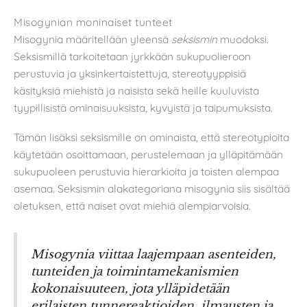
Misogynian moninaiset tunteet
Misogynia määritellään yleensä
seksismin
muodoksi.
Seksismillä tarkoitetaan jyrkkään sukupuolieroon
perustuvia ja yksinkertaistettuja, stereotyyppisiä
käsityksiä miehistä ja naisista sekä heille kuuluvista
tyypillisistä ominaisuuksista, kyvyistä ja taipumuksista.
Tämän lisäksi seksismille on ominaista, että stereotypioita
käytetään osoittamaan, perustelemaan ja ylläpitämään
sukupuoleen perustuvia hierarkioita ja toisten alempaa
asemaa. Seksismin alakategoriana misogynia siis sisältää
oletuksen, että naiset ovat miehiä alempiarvoisia.
Misogynia viittaa laajempaan asenteiden,
tunteiden ja toimintamekanismien
kokonaisuuteen, jota ylläpidetään
erilaisten tunnereaktioiden, ilmausten ja