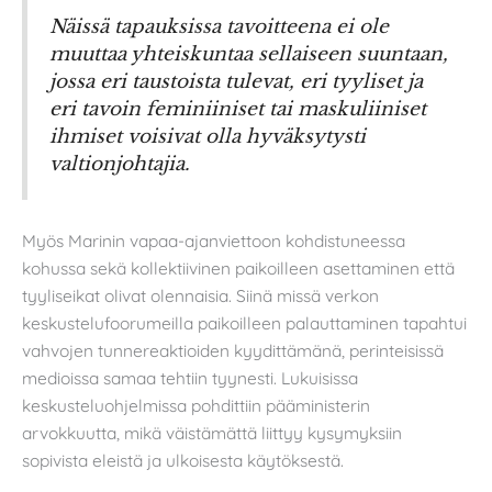
Näissä tapauksissa tavoitteena ei ole
muuttaa yhteiskuntaa sellaiseen suuntaan,
jossa eri taustoista tulevat, eri tyyliset ja
eri tavoin feminiiniset tai maskuliiniset
ihmiset voisivat olla hyväksytysti
valtionjohtajia.
Myös Marinin vapaa-ajanviettoon kohdistuneessa
kohussa sekä kollektiivinen paikoilleen asettaminen että
tyyliseikat olivat olennaisia. Siinä missä verkon
keskustelufoorumeilla paikoilleen palauttaminen tapahtui
vahvojen tunnereaktioiden kyydittämänä, perinteisissä
medioissa samaa tehtiin tyynesti. Lukuisissa
keskusteluohjelmissa pohdittiin pääministerin
arvokkuutta, mikä väistämättä liittyy kysymyksiin
sopivista eleistä ja ulkoisesta käytöksestä.