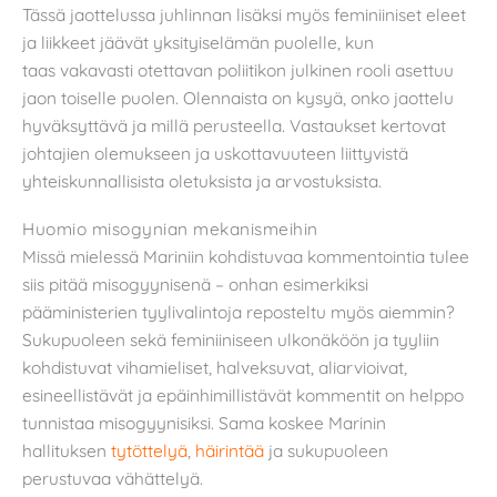
Tässä jaottelussa juhlinnan lisäksi myös feminiiniset eleet
ja liikkeet jäävät yksityiselämän puolelle,
kun
taas vakavasti otettavan poliitikon julkinen rooli asettuu
jaon toiselle puolen. Olennaista on kysyä, onko jaottelu
hyväksyttävä ja millä perusteella. Vastaukset kertovat
johtajien olemukseen ja uskottavuuteen liittyvistä
yhteiskunnallisista oletuksista ja arvostuksista.
Huomio misogynian mekanismeihin
Missä mielessä Mariniin kohdistuvaa kommentointia tulee
siis pitää misogyynisenä – onhan esimerkiksi
pääministerien tyylivalintoja reposteltu myös aiemmin?
Sukupuoleen sekä feminiiniseen ulkonäköön ja tyyliin
kohdistuvat vihamieliset, halveksuvat, aliarvioivat,
esineellistävät ja epäinhimillistävät kommentit on helppo
tunnistaa misogyynisiksi. Sama koskee Marinin
hallituksen
tytöttelyä
,
häirintää
ja sukupuoleen
perustuvaa vähättelyä.