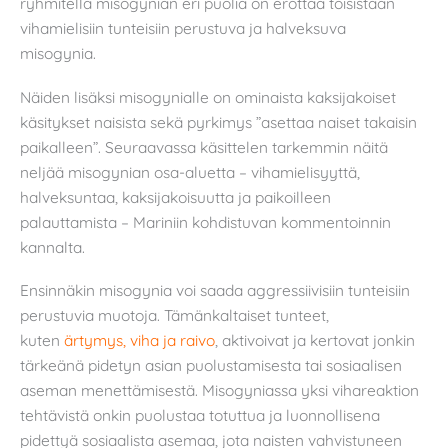
ryhmitellä misogynian eri puolia on erottaa toisistaan
vihamielisiin tunteisiin perustuva ja halveksuva
misogynia.
Näiden lisäksi misogynialle on ominaista kaksijakoiset
käsitykset naisista sekä pyrkimys ”asettaa naiset takaisin
paikalleen”. Seuraavassa käsittelen tarkemmin näitä
neljää misogynian osa-aluetta – vihamielisyyttä,
halveksuntaa, kaksijakoisuutta ja paikoilleen
palauttamista – Mariniin kohdistuvan kommentoinnin
kannalta.
Ensinnäkin misogynia voi saada aggressiivisiin tunteisiin
perustuvia muotoja. Tämänkaltaiset tunteet,
kuten
ärtymys, viha ja raivo
, aktivoivat ja kertovat jonkin
tärkeänä pidetyn asian puolustamisesta tai sosiaalisen
aseman menettämisestä. Misogyniassa yksi vihareaktion
tehtävistä onkin puolustaa totuttua ja luonnollisena
pidettyä sosiaalista asemaa, jota naisten vahvistuneen