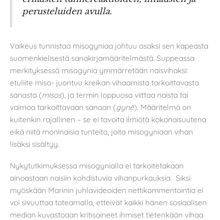
perusteluiden avulla.
Vaikeus tunnistaa misogyniaa johtuu osaksi sen kapeasta
suomenkielisestä sanakirjamääritelmästä. Suppeassa
merkityksessä misogynia ymmärretään naisvihaksi:
etuliite miso- juontuu kreikan vihaamista tarkoittavasta
sanasta (
misos
), ja termin loppuosa viittaa naista tai
vaimoa tarkoittavaan sanaan (
gynē
). Määritelmä on
kuitenkin rajallinen – se ei tavoita ilmiötä kokonaisuutena
eikä niitä moninaisia tunteita, joita misogyniaan vihan
lisäksi sisältyy.
Nykytutkimuksessa misogynialla ei tarkoitetakaan
ainoastaan naisiin kohdistuvia vihanpurkauksia. Siksi
myöskään Marinin juhlavideoiden nettikommentointia ei
voi sivuuttaa toteamalla, etteivät kaikki hänen sosiaalisen
median kuvastoaan kritisoineet ihmiset tietenkään vihaa