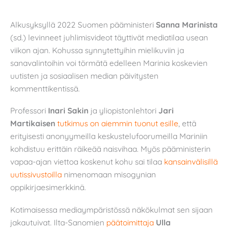
Alkusyksyllä 2022 Suomen pääministeri
Sanna Marinista
(sd.) levinneet juhlimisvideot täyttivät mediatilaa usean
viikon ajan.
Kohussa synnytettyihin mielikuviin ja
sanavalintoihin voi törmätä edelleen Marinia koskevien
uutisten ja sosiaalisen median päivitysten
kommenttikentissä.
Professori
Inari Sakin
ja yliopistonlehtori
Jari
Martikaisen
tutkimus on aiemmin tuonut esille
, että
erityisesti anonyymeilla keskustelufoorumeilla Mariniin
kohdistuu erittäin räikeää naisvihaa. Myös pääministerin
vapaa-ajan viettoa koskenut kohu sai tilaa
kansainvälisillä
uutissivustoilla
nimenomaan misogynian
oppikirjaesimerkkinä.
Kotimaisessa mediaympäristössä näkökulmat sen sijaan
jakautuivat. Ilta-Sanomien
päätoimittaja
Ulla