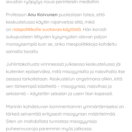
sivuston ryöpytys nousi perinteisiin medioihin.
Professori
Anu Koivunen
puolestaan totesi, että
keskustelussa käytiin rajanvetoa siitä, mikä
on
naispoliitikolle suotavaa käytöstä
. Hän korosti
sukupuoleen liittyvien kysymysten olevan paljon
monisyisempiä kuin se, onko miespoliitikkoja kohdeltu
samalla tavalla.
Juhlintakohusta virinneessä julkisessa keskustelussa jäi
kuitenkin epäselväksi, mitä misogynialla ja naisvihalla itse
asiassa tarkoitetaan. Keskustelun ongelmana olikin, että
sen tärkeimpiä käsitteitä – misogyniaa, naisvihaa ja
seksismiä – käytettiin sekaisin ja usein liian kapeasti.
Mariniin kohdistuvan kommentoinnin ymmärtämiseksi on
tärkeä selventää erityisesti misogynian määritelmää.
Siten on mahdollista tunnistaa misogyynisia
puheenvuoroja paremmin myös jatkossa.