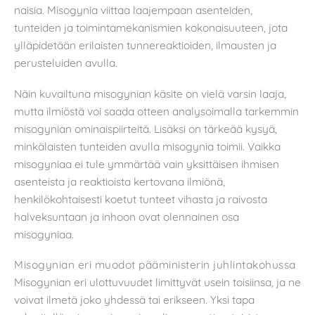
naisia. Misogynia viittaa laajempaan asenteiden,
tunteiden ja toimintamekanismien kokonaisuuteen, jota
ylläpidetään erilaisten tunnereaktioiden, ilmausten ja
perusteluiden avulla.
Näin kuvailtuna misogynian käsite on vielä varsin laaja,
mutta ilmiöstä voi saada otteen analysoimalla tarkemmin
misogynian ominaispiirteitä. Lisäksi on tärkeää kysyä,
minkälaisten tunteiden avulla misogynia toimii. Vaikka
misogyniaa ei tule ymmärtää vain yksittäisen ihmisen
asenteista ja reaktioista kertovana ilmiönä,
henkilökohtaisesti koetut tunteet vihasta ja raivosta
halveksuntaan ja inhoon ovat olennainen osa
misogyniaa.
Misogynian eri muodot pääministerin juhlintakohussa
Misogynian eri ulottuvuudet limittyvät usein toisiinsa, ja ne
voivat ilmetä joko yhdessä tai erikseen. Yksi tapa