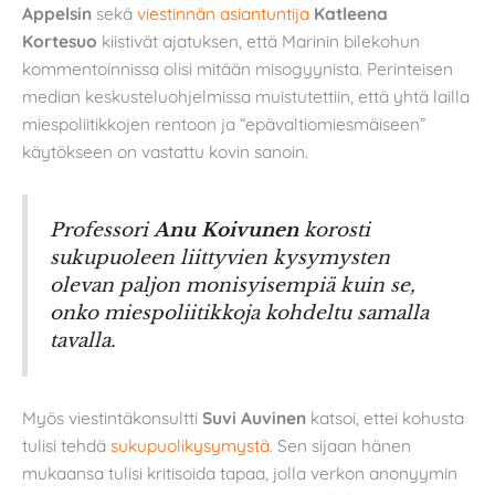
Appelsin
sekä
viestinnän asiantuntija
Katleena
Kortesuo
kiistivät ajatuksen, että Marinin bilekohun
kommentoinnissa olisi mitään misogyynista. Perinteisen
median keskusteluohjelmissa muistutettiin, että yhtä lailla
miespoliitikkojen rentoon ja “epävaltiomiesmäiseen”
käytökseen on vastattu kovin sanoin.
Professori
Anu Koivunen
korosti
sukupuoleen liittyvien kysymysten
olevan paljon monisyisempiä kuin se,
onko miespoliitikkoja kohdeltu samalla
tavalla.
Myös viestintäkonsultti
Suvi Auvinen
katsoi, ettei kohusta
tulisi tehdä
sukupuolikysymystä
. Sen sijaan hänen
mukaansa tulisi kritisoida tapaa, jolla verkon anonyymin