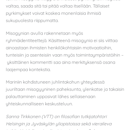
valtaa, saada sitä tai pitää valtaa itsellään. Tällaiset
pyrkimykset voivat koskea monenlaisia ihmisiä
sukupuolesta riippumatta.
Misogynian avulla rakennetaan myös
ryhmäidentiteettejä. Käsitteenä misogynia ei siis viittaa
ainoastaan ihmisten henkilökohtaisiin motivaatioihin,
tunteisiin ja asenteisiin vaan myös toimintaympäristöihin –
yksittäinen kommentti saa aina merkityksensä osana
laajempaa kontekstia.
Mariniin kohdistuneen juhlintakohun yhteydessä
juuriltaan misogyyninen paheksunta, ylenkatse ja takaisin
palauttaminen upposivat lähes sellaisenaan
yhteiskunnalliseen keskusteluun.
Sanna Tirkkonen (VTT) on filosofian tutkijatohtori
Helsingin ja Jyväskylän yliopistoissa sekä vieraileva