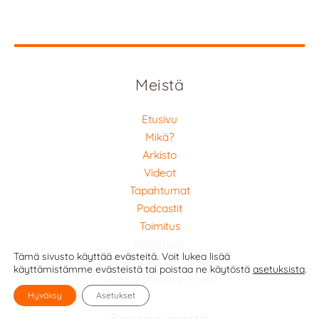
Meistä
Etusivu
Mikä?
Arkisto
Videot
Tapahtumat
Podcastit
Toimitus
Kirjoittajat
Tämä sivusto käyttää evästeitä. Voit lukea lisää
Politiikasta kouluissa
käyttämistämme evästeistä tai poistaa ne käytöstä
asetuksista
.
Terms & Privacy Policy
Hyväksy
Asetukset
Seuraa meitä